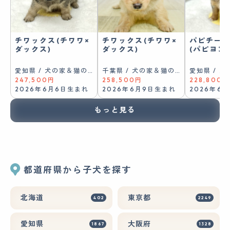
チワックス(チワワ×
チワックス(チワワ×
パピチー/
ダックス)
ダックス)
(パピヨン
愛知県 / 犬の家＆猫の里豊川インター店
千葉県 / 犬の家＆猫の里ワンズモール稲毛店
247,500円
258,500円
228,800円
2026年6月6日生まれ
2026年6月9日生まれ
2026年6
もっと見る
都道府県から子犬を探す
北海道
東京都
402
2249
愛知県
大阪府
1867
1328