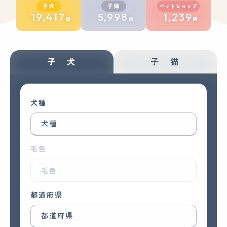
子犬
子猫
ペットショップ
19,417
5,998
1,239
頭
頭
店
子 犬
子 猫
犬
種
犬
種
毛色
毛色
都道府県
都道府県