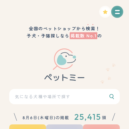
全国のペットショップから
検索
！
子犬・子猫探しなら
掲載数 No.1
の
25,415
8月6日(木曜日)の掲載
頭