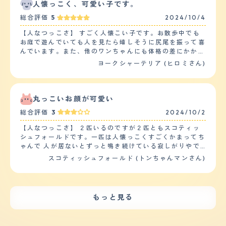
なく人間が近づいてきても自ら寄って行って、背中に触れ
人懐っこく、可愛い子です。
てほしいような仕草を見せるなどとても可愛らしいです。
総合評価
5
2024/10/4
【落ち着き】 家にいる時も外出先でもとても落ち着きが
あります。ただし、先住犬のパピヨンと共に行動している
【人なつっこさ】 すごく人懐こい子です。お散歩中でも
時は、パピヨンが吠え始めると一緒になってギャンギャン
お庭で遊んでいても人を見たら嬉しそうに尻尾を振って喜
吠えることもありますが、基本的にご飯以外の時間はのん
んでいます。また、他のワンちゃんにも体格の差にかかわ
びりと落ち着いた様子です。 【しつけやすさ】 しつけも
らず近寄って挨拶をしています。 お散歩中、超大型犬の
ヨークシャーテリア (ヒロミさん)
ほとんど必要ありませんでした。ただし食欲旺盛なため、
バーニーズにあってもひるまず遊んで欲しいと近寄って行
先住犬のパピヨンのご飯を食べてしまうことがありますの
き少しヒヤヒヤしましまた。 また、怖い思いをしていな
で、食べないようにするしつけは行いました。また、食糞
いので怖いもの知らずかもしれませんがこれからもみんな
癖があるので、しつけというよりも食べないよう見守って
に愛される子に育って欲しいとおもいます。 ヨークシャ
丸っこいお顔が可愛い
いる必要はあります。散歩は1日1回で、時間にするとゆっ
テリアは少し気が強いと言われます。確かにそうですが、
くりと1時間程度行っています。家の中ではほとんど寝て
総合評価
3
2024/10/2
とてもやんちゃで懐っこい可愛い子です。 出会う事が出
いることが多いので、運動量は少なめです。 【お手入
来て幸せをもらっています。 【落ち着き】 まだまだ子犬
【人なつっこさ】 ２匹いるのですが２匹ともスコティッ
れ】 短く硬めの毛質で、抜け毛が激しいです。抜け毛が
なのである程度の落ち着きが無いのは仕方ないと思ってい
シュフォールドです。一匹は人懐っこくすごくかまってち
激しいので、マッサージなどした後はかなり床に抜けた毛
ます。 ごはんの時などは落ち着いて食べるようになりま
ゃんで 人が居ないとずっと鳴き続けている寂しがりやで
が落ちますので、コロコロなどで掃除する必要はありま
した。また、わたしが寝る時は今から寝る時間だとわかっ
す。頭を撫でてあげると喜び社交的な性格なようです。も
す。シャンプーについては、1ヶ月に1回程度の頻度で自宅
スコティッシュフォールド (トンちゃんマンさん)
ているのか静かに寝てくれます。 遊んでいる時ですが興
う一匹はマイペースで行動もゆっくりで、ほとんど鳴く事
で行い、1ヶ月半に1回程度の頻度でトリミングに連れて行
奮してしまう時があります。 【しつけやすさ】 しつけは
もなく静かで大人しい性格です。抱っこなども嫌がって1
っています。我が家のチワックスは、左心房と左心室の間
最低限しか教えていません。まだこれからです。 今はお
人でいたいから放っておいて欲しいという感じです。エサ
の僧帽弁が変性し、血液の逆流を生じる病気「僧帽弁閉鎖
座り、おて、待て、おいでが出来るようになりました。
が欲しい時だけ擦り寄ってきますが普段は人に近づく事も
不全症」を発症しているため、毎日2回服薬をしていま
もっと見る
トイレのしつけは何回かは失敗もありましたが2、3日で
しません。同じ種類の猫でも全然性格が違うもんだなぁと
す。今年で10歳とシニア犬になっていますので、最低年1
覚えてくれました。賢い子です。 お散歩は日に一回、休
思っています。 【落ち着き】 ２匹のうちの１匹は落ち着
回は犬ドッグを受けて全身の健康チェックを行っていま
みの日に広い公園などで遊んでいます。 時間はだいたい
きがなくいつも人に甘えていたいみたいです。エサや水が
す。 【鳴き声】 鳴き声はどちらかというと低めの声で
３０分から一時間くらいです。 家の中では走り回って遊