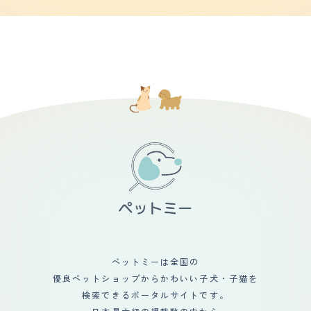
充分にあっても起きている間は人にかまっていて欲しい子
す。何か要求がある時のみ泣くようなタイプですので、鳴
んでいます。 【お手入れ】 まだ、子犬なので毛は柔くか
です。とても運動も激しく走り回って遊びたがって飼い主
き声はそんな気にならないと思います。ただし、一度泣き
らみやすく日に何度かやのブラッシングが必要です。毛玉
の方が疲れてしまうくらい落ち着きがないです。 【しつ
始めるとしばらくは泣き続けていることも多々ありますの
が出来やすいので気をつけてあげています。シャンプーは
けやすさ】 トイレのしつけはあまり失敗はなく覚えまし
で、上手に対応することが求められます。 【総評】 チワ
2週間に一回くらいしています。 本格的なトリミングは月
た。ただトイレが汚れていると他の所でしてしまうので常
ックスとの出会いは、よく買い物へ行っていたホームセン
に一回行っています。 今のところ、健康面で悩んでいる
にトイレが綺麗かチェックが必要になります。特に訓練な
ターのペットショップです。元々娘が飼いたいという希望
ことはありません。小さいので怪我をしないように気をつ
どはしていません 運動は家の中を走ってるのとキャット
があり、ペットショップでこのチワックスを見た時に一目
けています。ソファーなど高いところから飛び降りたりし
タワーの上り下りでかなりの運動をしています。 【お手
惚れして飼うことになりました。我が家のチワックスの大
ないよう、ステップを使っています。 定期検診はワクチ
入れ】 毛は長めなのでいつも自宅でブラッシングをして
好きなところは、仕草がとにかく可愛い所です。人間が寂
ンの時にしてもらっています。おかげ様で元気でありがた
いますが抜け毛が多いです。毛がふわふわの毛なので部屋
しい気持ちの時は、気持ちを察したかのように面白い表情
いと思います。 【鳴き声】 鳴き声は、家の中で自己主張
の中は掃除が大変です。猫は自分で毛繕いをするのでその
を見せてくれたり、楽しませる体勢を撮って見せてくれた
する時、遊んで興奮している時吠えます。それと知らない
時に抜けた毛がフローリングの床にたくさん落ちます。で
りなど、人間の心がわかっているかのように感じることが
人がきた時、少々最初は吠えています。声じたいは普通だ
すので1日に何度も掃除をしなければなりません。エサに
あります。
と思います。 お散歩中やお出かけした際にはいっさい吠
よってはお腹を壊してしまう事が多いのでうんちを見てあ
えることは無いですね。 【総評】 ヨークシャテリアは表
まり水っぽいエサは避けています。固形のエサもミックス
情ゆたかで人懐っこい子が多くてとても可愛いです。少々
して与えるようにしてその子にあったブランドのご飯を作
ワガママな所もまた可愛いですね。お顔を可愛いし全てが
ってあげるようにしています。 【鳴き声】 鳴き声が大き
好きです。 母が犬とまた暮らしたいと言うので探してい
くて困っています。家がマンションなので隣近所から苦情
ました。母は病気で少しでも元気になってくれるならと思
がくるのではないかと思っています。特に夜中遅くに鳴き
っていました。 一目惚れでした。小さな毛玉がくるくる
続けてしまう事があるのでなるべく何度も起きて気を紛ら
と走り回って可愛いの一言でした。 覚悟を決めてお迎え
わせて遊ばせたりして 鳴かせないようにしています。
したので不安や後悔はありません。 これからまた楽しい
ペットミーは全国の
【総評】 ペットを迎い入れた事で家族の会話が増えまし
時間を一緒に暮らせる楽しみしかないです。
た。いつも一緒に居るので家族が増えましたし家の雰囲気
優良ペットショップからかわいい子犬・子猫を
も明るくなった気がします。２匹のニャンコが居ますが第
検索できるポータルサイトです。
一印象は可愛いにつきます。迎い入れですが来る前にしっ