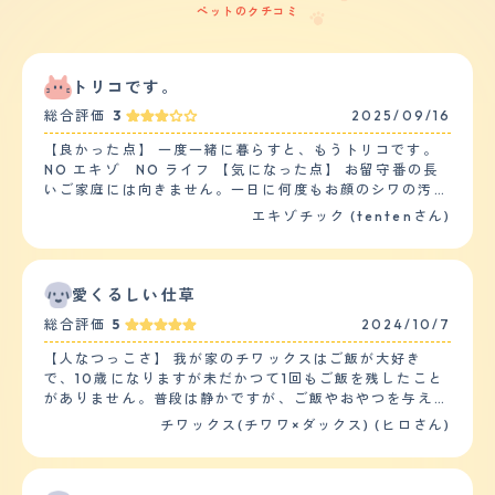
ペットのクチコミ
トリコです。
総合評価
3
2025/09/16
【良かった点】 一度一緒に暮らすと、もうトリコです。
NO エキゾ NO ライフ 【気になった点】 お留守番の長
いご家庭には向きません。一日に何度もお顔のシワの汚れ
を綺麗にしてあげないと、目のトラブルが多い猫種です。
エキゾチック (tentenさん)
【総評】 運動量が少なめでおっとりした子が多いです。
うちの子達はベタベタされるのが嫌いですが、性格はそれ
ぞれだと思います。兎にも角にも愛くるしいです。
愛くるしい仕草
総合評価
5
2024/10/7
【人なつっこさ】 我が家のチワックスはご飯が大好き
で、10歳になりますが未だかつて1回もご飯を残したこと
がありません。普段は静かですが、ご飯やおやつを与えよ
うとガサガサっとパッケージの音が少ししだけでもダッシ
チワックス(チワワ×ダックス) (ヒロさん)
ュしてくるほど愛くるしい性格です。また、散歩中に他の
ワンちゃんと会った際は、近くに寄って行って何か話しか
けているような仕草を見せてくれます。ワンちゃんだけで