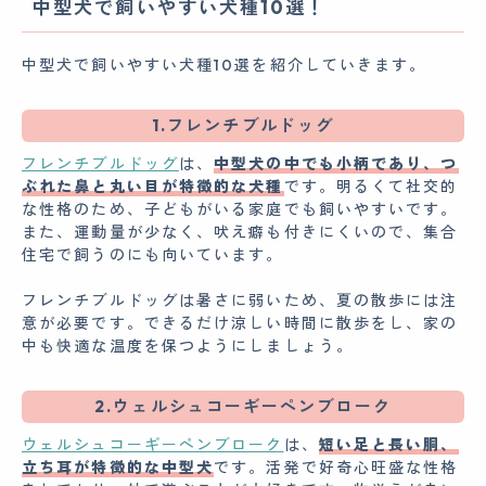
中型犬で飼いやすい犬種10選！
中型犬で飼いやすい犬種10選を紹介していきます。
1.フレンチブルドッグ
フレンチブルドッグ
は、
中型犬の中でも小柄であり、つ
ぶれた鼻と丸い目が特徴的な犬種
です。明るくて社交的
な性格のため、子どもがいる家庭でも飼いやすいです。
また、運動量が少なく、吠え癖も付きにくいので、集合
住宅で飼うのにも向いています。
フレンチブルドッグは暑さに弱いため、夏の散歩には注
意が必要です。できるだけ涼しい時間に散歩をし、家の
中も快適な温度を保つようにしましょう。
2.ウェルシュコーギーペンブローク
ウェルシュコーギーペンブローク
は、
短い足と長い胴、
立ち耳が特徴的な中型犬
です。活発で好奇心旺盛な性格