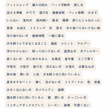
ペットショップ
購入の流れ
ペット可物件
探し方
迎える準備
チワワ
選び方
健康診断
ペット保険
大きさ
いらない
室内犬
室内飼い
散歩
種類
飼うんじゃなかった
賃貸
お迎え
トリミング
目
怒る
犬が食べてはいけない物
毛が抜けない犬
睡眠時間
一緒に寝る
犬を飼うとできなくなること
値段
メリット
マルプー
手がかからない
飼ってはいけない犬
温厚な犬
犬アレルギー
臭くない犬
犬に好かれる人
お風呂
留守番
どこで買う
中型犬
小型犬
遊び方
吠えない犬
大型犬
必要なもの
飲み物
賢い犬
人気
犬を飼うのに向いている人
長生きするペット
懐く
毛がない犬
トイプードル
色
体重
大きくならない犬
ポメラニアン
猿期
猫を飼うのに向いている人
猫
飼い方
かっこいい犬
ミニチュアダックスフンド
シーズー
後悔
可愛くない