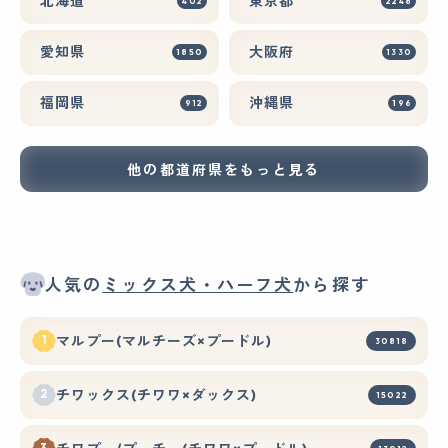
北海道
東京都
402
2248
愛知県
大阪府
1850
1330
福岡県
沖縄県
912
196
他の都道府県をもっと見る
人気の
ミックス犬・ハーフ犬
から探す
マルプー(マルチーズ×プードル)
30818
チワックス(チワワ×ダックス)
15022