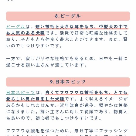
8.ビーグル
ビーグル
は、
短い被毛と大きな耳をもち、中型犬の中で
も人気のある犬種
です。活発で好奇心旺盛な性格をして
おり、子どもとも仲良く遊ぶことができます。また、賢
いのでしつけやすいです。
一方で、寂しがりやな性格でもあるため、日中も一緒に
過ごせる飼い主さんが適しています。
9.日本スピッツ
日本スピッツ
は、
白くてフワフワな被毛をもち、とても
愛らしい見た目をした犬種
です。よく吠えるイメージが
あるかもしれませんが、近年改良が進み、穏やかな性格
になりました。飼い主さんに対して従順であり、物覚え
も良いので、初心者でもしつけやすいです。
フワフワな被毛を保つために、毎日丁寧にブラッシング