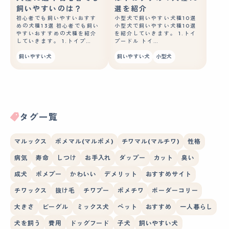
飼いやすいのは？
選を紹介
初心者でも飼いやすいおすす
小型犬で飼いやすい犬種10選
めの犬種13選 初心者でも飼い
小型犬で飼いやすい犬種10選
やすいおすすめの犬種を紹介
を紹介していきます。 1.トイ
していきます。 1.トイプ…
プードル トイ…
飼いやすい犬
飼いやすい犬
小型犬
タグ一覧
マルックス
ポメマル(マルポメ)
チワマル(マルチワ)
性格
病気
寿命
しつけ
お手入れ
ダップー
カット
臭い
成犬
ポメプー
かわいい
デメリット
おすすめサイト
チワックス
抜け毛
チワプー
ポメチワ
ボーダーコリー
大きさ
ビーグル
ミックス犬
ペット
おすすめ
一人暮らし
犬を飼う
費用
ドッグフード
子犬
飼いやすい犬