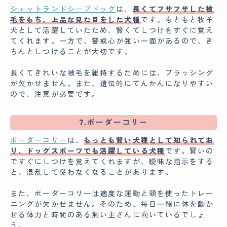
シェットランドシープドッグ
は、
長くてフサフサした被
毛をもち、上品な見た目をした犬種
です。もともと牧羊
犬として活躍していたため、賢くてしつけをすぐに覚え
てくれます。一方で、警戒心が強い一面があるので、き
ちんとしつけることが大切です。
長くてきれいな被毛を維持するためには、ブラッシング
が欠かせません。また、遺伝的にてんかんになりやすい
ので、注意が必要です。
7.ボーダーコリー
ボーダーコリー
は、
もっとも賢い犬種として知られてお
り、ドッグスポーツでも活躍している犬種
です。賢いの
ですぐにしつけを覚えてくれますが、曖昧な指示をする
と、混乱して従わなくなることがあります。
また、ボーダーコリーは適度な運動と頭を使ったトレー
ニングが欠かせません。そのため、毎日一緒に体を動か
せる体力と時間のある飼い主さんに向いているでしょ
う。