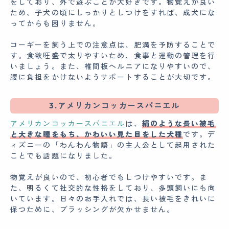
をしており、外で遊ぶことが大好きです。物覚えが良い
ため、子犬の頃にしっかりとしつけをすれば、成犬にな
ってからも困りません。
コーギーを飼う上での注意点は、肥満を予防することで
す。食欲旺盛で太りやすいため、食事と運動の管理を行
いましょう。また、椎間板ヘルニアになりやすいので、
腰に負担をかけないようサポートすることが大切です。
3.アメリカンコッカースパニエル
アメリカンコッカースパニエル
は、
絹のような長い被毛
と大きな瞳をもち、かわいい見た目をした犬種
です。デ
ィズニーの「わんわん物語」の主人公として起用された
ことでも話題になりました。
物覚えが良いので、初心者でもしつけやすいです。ま
た、明るくて社交的な性格をしており、多頭飼いにも向
いています。日々のお手入れでは、長い被毛をきれいに
保つために、ブラッシングが欠かせません。