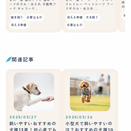
成長
ードボウル・水入れ 子猫用フ
イレトレー ペットシーツ フー
の良
ード キャリーケ…
ドボウル・水入れ …
子犬
猫を飼う
必要なもの
迎える準備
犬を飼う
迎える準備
必要なもの
関連記事
2025/03/27
2025/03/26
飼いやすいおすすめの
小型犬で飼いやすいの
犬種13選！初心者でも
は？おすすめの犬種10