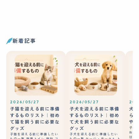
新着記事
2026/05/27
2026/05/27
202
子猫を迎える前に準備
子犬を迎える前に準備
犬の
するものリスト｜初め
するものリスト｜初め
ら？
て猫を飼う前に必要な
て犬を飼う前に必要な
やコ
グッズ
グッズ
子犬
おや
子猫を迎える前に準備したい
子犬を迎える前に準備したい
はあ
もの一覧 猫用トイレ 猫砂 フ
もの一覧 ケージ・サークル ト