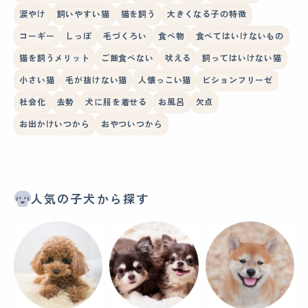
涙やけ
飼いやすい猫
猫を飼う
大きくなる子の特徴
コーギー
しっぽ
毛づくろい
食べ物
食べてはいけないもの
猫を飼うメリット
ご飯食べない
吠える
飼ってはいけない猫
小さい猫
毛が抜けない猫
人懐っこい猫
ビションフリーゼ
社会化
去勢
犬に服を着せる
お風呂
欠点
お出かけいつから
おやついつから
人気の子犬から探す