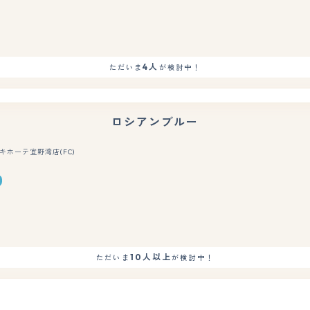
4人
ただいま
が検討中！
ロシアンブルー
キホーテ宜野湾店(FC)
もっと見る
10人以上
ただいま
が検討中！