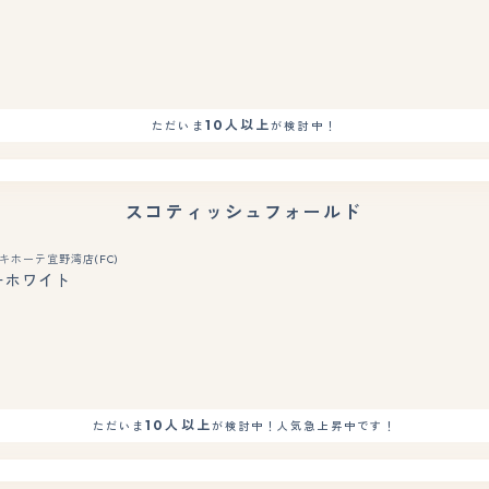
10人以上
ただいま
が検討中！
スコティッシュフォールド
キホーテ宜野湾店(FC)
ーホワイト
もっと見る
10人以上
ただいま
が検討中！人気急上昇中です！