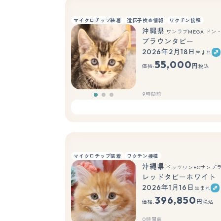
マイクロチップ装着
遺伝子検査情報
ワクチン接種
沖縄県
ワンラブMEGA ドン
ブラウンタビー
2026年2月18日
生まれ
55,000
円
価格:
税込
9時間前
マイクロチップ装着
ワクチン接種
沖縄県
ペッツワンFCサンプ
レッドタビーホワイト
2026年1月16日
生まれ
396,850
円
価格:
税込
0時間前