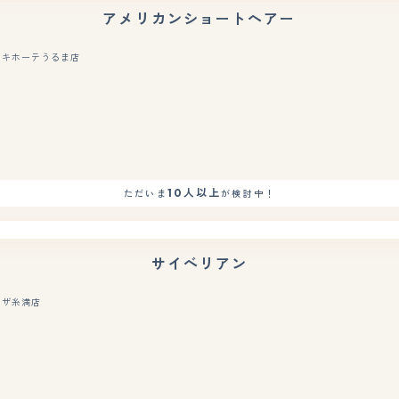
アメリカンショートヘアー
・キホーテうるま店
もっと見る
10人以上
ただいま
が検討中！
サイベリアン
ラザ糸満店