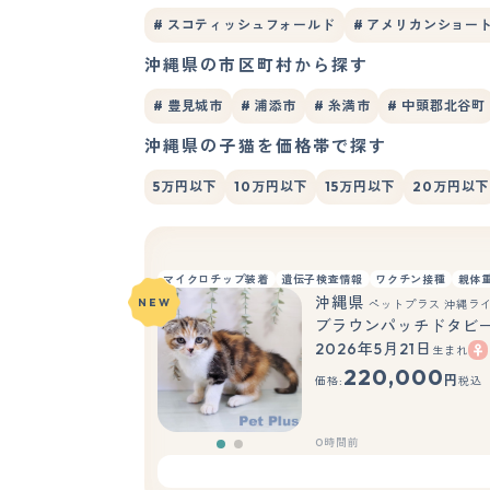
# スコティッシュフォールド
# アメリカンショー
沖縄県の市区町村から探す
# 豊見城市
# 浦添市
# 糸満市
# 中頭郡北谷町
沖縄県の子猫を価格帯で探す
5万円以下
10万円以下
15万円以下
20万円以下
マイクロチップ装着
遺伝子検査情報
ワクチン接種
親体
沖縄県
NEW
ペットプラス 沖縄ラ
ブラウンパッチドタビ
2026年5月21日
生まれ
もっと見る
220,000
円
価格:
税込
0時間前