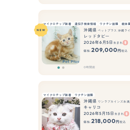
マイクロチップ装着
遺伝子検査情報
ワクチン接種
親体
沖縄県
NEW
ペットプラス 沖縄ラ
レッドタビー
2026年6月5日
生まれ
もっと見る
209,000
円
価格:
税込
0時間前
マイクロチップ装着
ワクチン接種
沖縄県
ワンラブカインズ糸満店
キャリコ
2026年5月15日
生まれ
218,000
円
価格:
税込