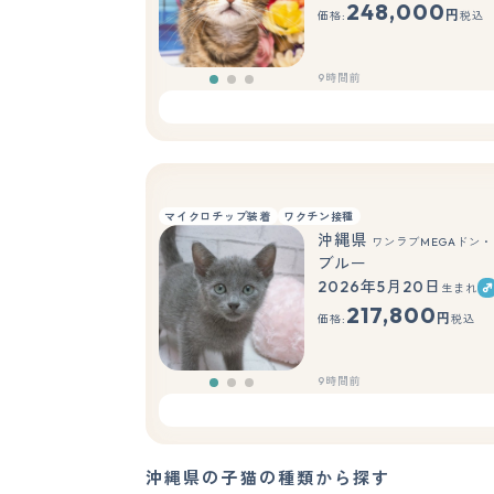
248,000
円
価格:
税込
9時間前
マイクロチップ装着
ワクチン接種
沖縄県
ワンラブMEGAドン・
ブルー
2026年5月20日
生まれ
217,800
円
価格:
税込
9時間前
沖縄県の子猫の種類から探す