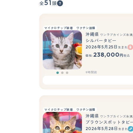
51
全
頭
マイクロチップ装着
ワクチン接種
沖縄県
ワンラブカインズ糸満店
シルバータビー
2026年5月25日
生まれ
238,000
円
価格:
税込
9時間前
マイクロチップ装着
ワクチン接種
沖縄県
ワンラブカインズ糸満店
ブラウンスポットタビ
2026年5月28日
生まれ