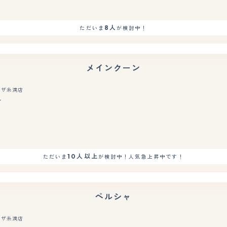
8人
ただいま
が検討中！
メインクーン
ラザ糸満店
ト
10人以上
ただいま
が検討中！人気急上昇中です！
ペルシャ
ラザ糸満店