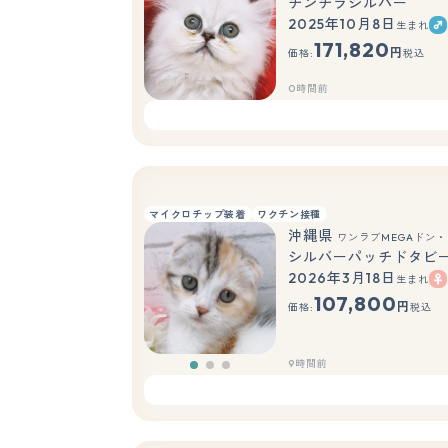
チンチラシルバー
2025年10月8日
生まれ
171,820
円
価格:
税込
0時間前
マイクロチップ装着
ワクチン接種
沖縄県
ワンラブMEGAドン・
シルバーパッチドタビ
2026年3月18日
生まれ
107,800
円
価格:
税込
9時間前