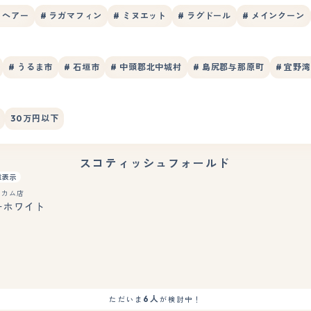
トヘアー
# ラガマフィン
# ミヌエット
# ラグドール
# メインクーン
# うるま市
# 石垣市
# 中頭郡北中城村
# 島尻郡与那原町
# 宜野
30万円以下
スコティッシュフォールド
重表示
イカム店
ーホワイト
6人
ただいま
が検討中！