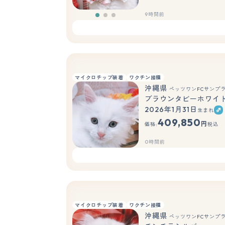
9時間前
マイクロチップ装着
ワクチン接種
沖縄県
ペッツワンFCサンプ
ブラウンタビーホワイ
2026年1月31日
生まれ
409,850
円
価格:
税込
0時間前
マイクロチップ装着
ワクチン接種
沖縄県
ペッツワンFCサンプ