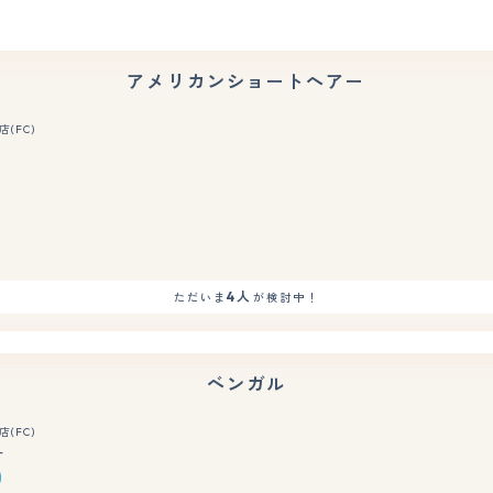
アメリカンショートヘアー
(FC)
もっと見る
4人
ただいま
が検討中！
ベンガル
(FC)
ー
もっと見る