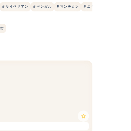
# サイベリアン
# ベンガル
# マンチカン
# エキゾチック
# ヒマラ
湾市