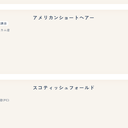
アメリカンショートヘアー
重表示
イカム店
スコティッシュフォールド
(FC)
もっと見る