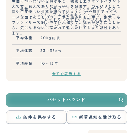
地面についた匂いを嗅ぎ取る、獲物を追うセントハウンド
犬です。猟犬でありながら争いを好まず、のんびりとして
毛色
トライカラー（ブラック＆ホワイト＆タ
穏やかな優しい性格を持っています。 やや頑固でマイペ
ン）、ブラウン＆ホワイト、バイカラー
ースな面はあるものの、子供と遊ぶのも上手で、他犬にも
（レッド＆ホワイトやレモン＆ホワイ
フレンドリーで飼いやすい犬種です。探索が好きなことか
ト）、レバー、チョコレートなど
ら、気になる匂いに惹かれて追いかけてしまう習性もあり
ます。
平均体重
20kg前後
平均体高
33～38cm
平均寿命
10～13年
全てを表示する
バセットハウンド
条件を保存する
新着通知を受け取る