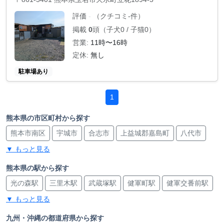
評価
（クチコミ-件）
-
掲載
0
頭（子犬0 / 子猫0）
営業:
11時〜16時
定休:
無し
駐車場あり
1
熊本県の市区町村から探す
熊本市南区
宇城市
合志市
上益城郡嘉島町
八代市
▼ もっと見る
宇土市
菊池郡菊陽町
玉名市
熊本市東区
熊本県の駅から探す
光の森駅
三里木駅
武蔵塚駅
健軍町駅
健軍交番前駅
▼ もっと見る
動植物園入口駅
宇土駅
宇土駅
富合駅
緑川駅
西熊本駅
川尻駅
田崎橋駅
南熊本駅
商業高校前駅
九州・沖縄の都道府県から探す