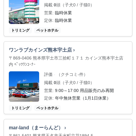
掲載
0
頭（子犬0 / 子猫0）
営業:
臨時休業
定休:
臨時休業
トリミング
ペットホテル
ワンラブカインズ熊本宇土店 ›
〒869-0406 熊本県宇土市三拾町１７１ カインズ熊本宇土店
内 ﾍﾟｯﾂﾜﾝｺｰﾅｰ
評価
（クチコミ-件）
-
掲載
0
頭（子犬0 / 子猫0）
営業:
9:00～17:00 用品販売のみ再開
定休:
年中無休営業（1月1日休業）
トリミング
ペットホテル
mar-land（まーらんど） ›
〒861-5401 熊本県玉名市天水町立花1894-5