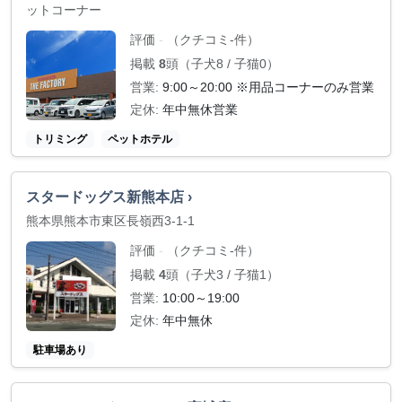
ットコーナー
評価
（クチコミ-件）
-
掲載
8
頭（子犬8 / 子猫0）
営業:
9:00～20:00 ※用品コーナーのみ営業
定休:
年中無休営業
トリミング
ペットホテル
スタードッグス新熊本店 ›
熊本県熊本市東区長嶺西3-1-1
評価
（クチコミ-件）
-
掲載
4
頭（子犬3 / 子猫1）
営業:
10:00～19:00
定休:
年中無休
駐車場あり