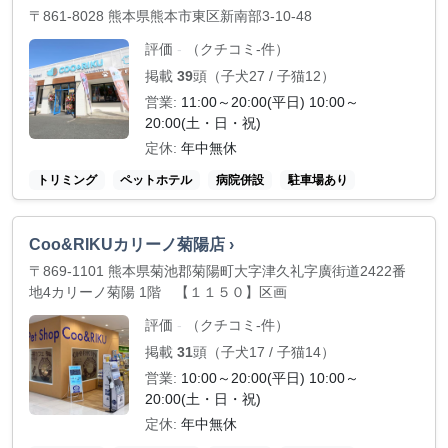
〒861-8028 熊本県熊本市東区新南部3-10-48
評価
（クチコミ-件）
-
掲載
39
頭（子犬27 / 子猫12）
営業:
11:00～20:00(平日) 10:00～
20:00(土・日・祝)
定休:
年中無休
トリミング
ペットホテル
病院併設
駐車場あり
Coo&RIKUカリーノ菊陽店 ›
〒869-1101 熊本県菊池郡菊陽町大字津久礼字廣街道2422番
地4カリーノ菊陽 1階 【１１５０】区画
評価
（クチコミ-件）
-
掲載
31
頭（子犬17 / 子猫14）
営業:
10:00～20:00(平日) 10:00～
20:00(土・日・祝)
定休:
年中無休