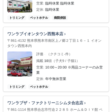
営業:
臨時休業 臨時休業
定休:
臨時休業
トリミング
ペットホテル
病院併設
ワンラブイオンタウン西熊本店 ›
〒861-4132 熊本県熊本市南区上ノ郷２丁目１６－１ イオン
タウン西熊本内
評価
（クチコミ-件）
-
掲載
10
頭（子犬9 / 子猫1）
営業:
10:00～20:00 ※用品コーナーのみ営
業
定休:
年中無休営業
トリミング
ペットホテル
ワンラブザ・ファクトリーニシムタ合志店 ›
〒861-1114 熊本県合志市竹迫２２８５ ホーム＆ＤＩＹ館 ペ