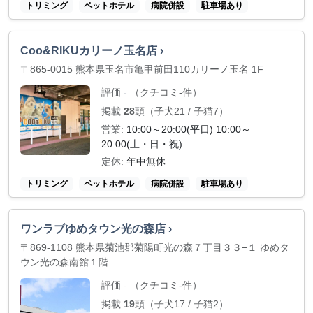
トリミング
ペットホテル
病院併設
駐車場あり
Coo&RIKUカリーノ玉名店 ›
〒865-0015 熊本県玉名市亀甲前田110カリーノ玉名 1F
評価
（クチコミ-件）
-
掲載
28
頭（子犬21 / 子猫7）
営業:
10:00～20:00(平日) 10:00～
20:00(土・日・祝)
定休:
年中無休
トリミング
ペットホテル
病院併設
駐車場あり
ワンラブゆめタウン光の森店 ›
〒869-1108 熊本県菊池郡菊陽町光の森７丁目３３−１ ゆめタ
ウン光の森南館１階
評価
（クチコミ-件）
-
掲載
19
頭（子犬17 / 子猫2）