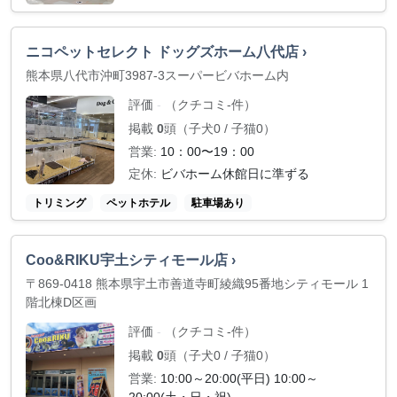
ニコペットセレクト ドッグズホーム八代店 ›
熊本県八代市沖町3987-3スーパービバホーム内
評価
（クチコミ-件）
-
掲載
0
頭（子犬0 / 子猫0）
営業:
10：00〜19：00
定休:
ビバホーム休館日に準ずる
トリミング
ペットホテル
駐車場あり
Coo&RIKU宇土シティモール店 ›
〒869-0418 熊本県宇土市善道寺町綾織95番地シティモール 1
階北棟D区画
評価
（クチコミ-件）
-
掲載
0
頭（子犬0 / 子猫0）
営業:
10:00～20:00(平日) 10:00～