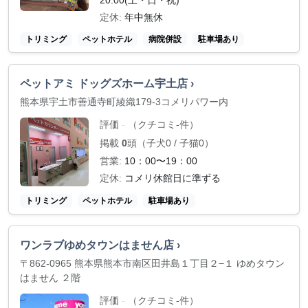
20:00(土・日・祝)
定休:
年中無休
トリミング
ペットホテル
病院併設
駐車場あり
ペットアミ ドッグズホーム宇土店 ›
熊本県宇土市善通寺町綾織179-3コメリパワー内
評価
（クチコミ-件）
-
掲載
0
頭（子犬0 / 子猫0）
営業:
10：00〜19：00
定休:
コメリ休館日に準ずる
トリミング
ペットホテル
駐車場あり
ワンラブゆめタウンはません店 ›
〒862-0965 熊本県熊本市南区田井島１丁目２−１ ゆめタウン
はません ２階
評価
（クチコミ-件）
-