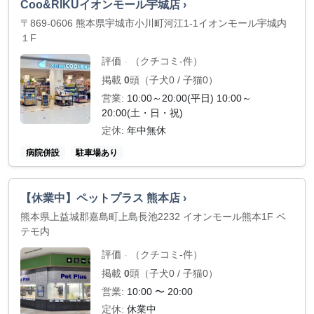
Coo&RIKUイオンモール宇城店 ›
〒869-0606 熊本県宇城市小川町河江1-1イオンモール宇城内
１F
評価
（クチコミ-件）
-
掲載
0
頭（子犬0 / 子猫0）
営業:
10:00～20:00(平日) 10:00～
20:00(土・日・祝)
定休:
年中無休
病院併設
駐車場あり
【休業中】ペットプラス 熊本店 ›
熊本県上益城郡嘉島町上島長池2232 イオンモール熊本1F ペ
テモ内
評価
（クチコミ-件）
-
掲載
0
頭（子犬0 / 子猫0）
営業:
10:00 〜 20:00
定休:
休業中