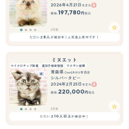
2026年4月21日
生まれ
197,780
円
価格:
税込
2日前
8人
ただいま
が検討中！人気急上昇中です！
ミヌエット
マイクロチップ装着
遺伝子検査情報
ワクチン接種
青森県
Coo&RIKU青森店
シルバータビー
2024年2月25日
生まれ
220,000
円
価格:
税込
2日前
10人以上
ただいま
が検討中！