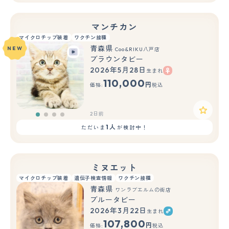
マンチカン
マイクロチップ装着
ワクチン接種
青森県
NEW
Coo&RIKU八戸店
ブラウンタビー
2026年5月28日
生まれ
110,000
円
価格:
税込
2日前
1人
ただいま
が検討中！
ミヌエット
マイクロチップ装着
遺伝子検査情報
ワクチン接種
青森県
ワンラブエルムの街店
ブルータビー
2026年3月22日
生まれ
もっと見る
107,800
円
価格:
税込