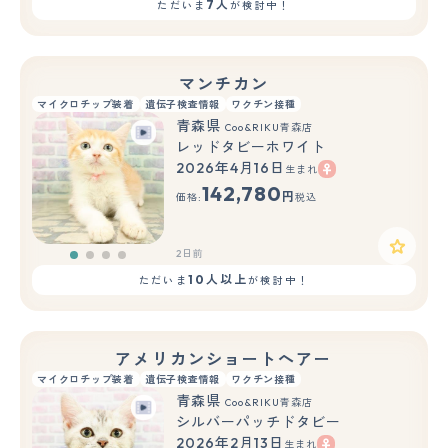
7人
ただいま
が検討中！
マンチカン
マイクロチップ装着
遺伝子検査情報
ワクチン接種
青森県
Coo&RIKU青森店
レッドタビーホワイト
2026年4月16日
生まれ
142,780
円
価格:
税込
2日前
10人以上
ただいま
が検討中！
アメリカンショートヘアー
マイクロチップ装着
遺伝子検査情報
ワクチン接種
青森県
Coo&RIKU青森店
シルバーパッチドタビー
2026年2月13日
生まれ