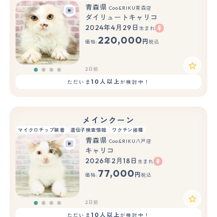
青森県
Coo&RIKU青森店
ダイリュートキャリコ
2024年4月29日
生まれ
220,000
円
価格:
税込
2日前
10人以上
ただいま
が検討中！
メインクーン
マイクロチップ装着
遺伝子検査情報
ワクチン接種
青森県
Coo&RIKU八戸店
キャリコ
2026年2月18日
生まれ
77,000
円
価格:
税込
2日前
10人以上
ただいま
が検討中！