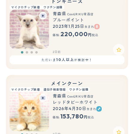
トンキニーズ
マイクロチップ装着
ワクチン接種
青森県
Coo&RIKU青森店
ブルーポイント
2023年1月25日
生まれ
220,000
円
価格:
税込
2日前
10人以上
ただいま
が検討中！
メインクーン
マイクロチップ装着
遺伝子検査情報
ワクチン接種
青森県
Coo&RIKU青森店
レッドタビーホワイト
2026年4月30日
生まれ
153,780
円
価格:
税込