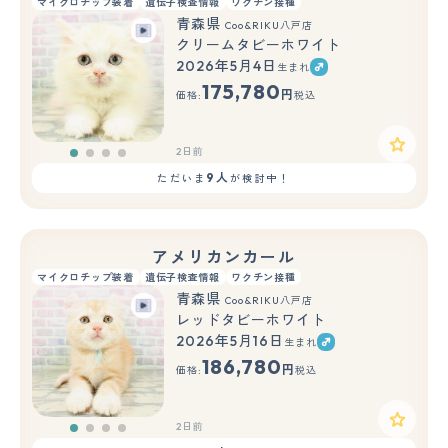
マイクロチップ装着
遺伝子検査情報
ワクチン接種
青森県
Coo&RIKU八戸店
クリームタビーホワイト
2026年5月4日
生まれ
175,780
円
価格:
税込
2日前
9人
ただいま
が検討中！
アメリカンカール
マイクロチップ装着
遺伝子検査情報
ワクチン接種
青森県
Coo&RIKU八戸店
レッドタビーホワイト
2026年5月16日
生まれ
186,780
円
価格:
税込
2日前