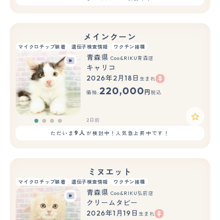
メインクーン
マイクロチップ装着
遺伝子検査情報
ワクチン接種
青森県
Coo&RIKU青森店
キャリコ
2026年2月18日
生まれ
220,000
円
価格:
税込
2日前
9人
ただいま
が検討中！人気急上昇中です！
ミヌエット
マイクロチップ装着
遺伝子検査情報
ワクチン接種
青森県
Coo&RIKU弘前店
クリームタビー
2026年1月19日
生まれ