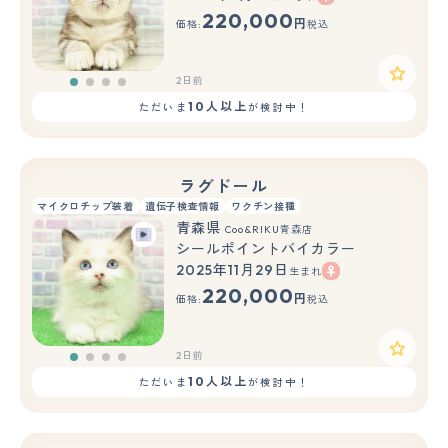
220,000
円
価格:
税込
2日前
10人以上
ただいま
が検討中！
ラグドール
マイクロチップ装着
遺伝子検査情報
ワクチン接種
青森県
Coo&RIKU青森店
シールポイントバイカラー
2025年11月29日
生まれ
220,000
円
価格:
税込
2日前
10人以上
ただいま
が検討中！