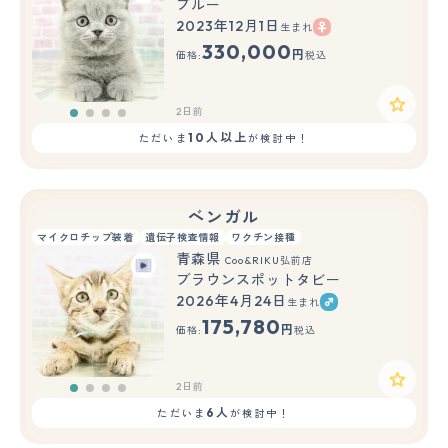
ブルー
2023年12月1日
生まれ
330,000
円
価格:
税込
2日前
10人以上
ただいま
が検討中！
ベンガル
マイクロチップ装着
遺伝子検査情報
ワクチン接種
青森県
Coo&RIKU弘前店
ブラウンスポットタビー
2026年4月24日
生まれ
175,780
円
価格:
税込
2日前
6人
ただいま
が検討中！