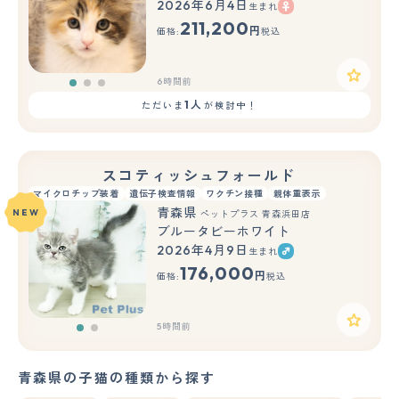
2026年6月4日
生まれ
もっと見る
211,200
円
価格:
税込
6時間前
1人
ただいま
が検討中！
スコティッシュフォールド
マイクロチップ装着
遺伝子検査情報
ワクチン接種
親体重表示
青森県
NEW
ペットプラス 青森浜田店
ブルータビーホワイト
2026年4月9日
生まれ
もっと見る
176,000
円
価格:
税込
5時間前
青森県の子猫の種類から探す