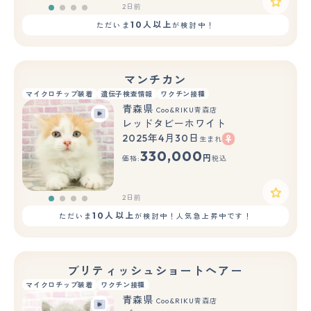
2日前
10人以上
ただいま
が検討中！
マンチカン
マイクロチップ装着
遺伝子検査情報
ワクチン接種
青森県
Coo&RIKU青森店
レッドタビーホワイト
2025年4月30日
生まれ
330,000
円
価格:
税込
2日前
10人以上
ただいま
が検討中！人気急上昇中です！
ブリティッシュショートヘアー
マイクロチップ装着
ワクチン接種
青森県
Coo&RIKU青森店