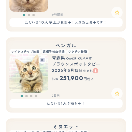
6時間前
10人以上
ただいま
が検討中！人気急上昇中です！
ベンガル
マイクロチップ装着
遺伝子検査情報
ワクチン接種
青森県
Coo&RIKU八戸店
ブラウンスポットタビー
2026年5月15日
生まれ
251,900
円
価格:
税込
2日前
1人
ただいま
が検討中！
ミヌエット