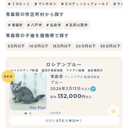
# ミヌエット
# マンチカン
# スコティッシュフォールド
# ラグ
青森県の市区町村から探す
# 青森市
# 八戸市
# 弘前市
# 五所川原市
青森県の子猫を価格帯で探す
5万円以下
10万円以下
15万円以下
20万円以下
30万円以下
ロシアンブルー
マイクロチップ装着
遺伝子検査情報
ワクチン接種
親体重表示
青森県
NEW
ペットプラス 青森浜田店
ブルー
2026年3月13日
生まれ
もっと見る
132,000
円
価格:
税込
5時間前
1人
ただいま
が検討中！