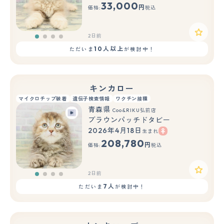
33,000
円
価格:
税込
2日前
10人以上
ただいま
が検討中！
キンカロー
マイクロチップ装着
遺伝子検査情報
ワクチン接種
青森県
Coo&RIKU弘前店
ブラウンパッチドタビー
2026年4月18日
生まれ
208,780
円
価格:
税込
2日前
7人
ただいま
が検討中！