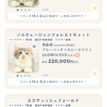
2日前
10人以上
ただいま
が検討中！人気急上昇中です！
ノルウェージャンフォレストキャット
マイクロチップ装着
遺伝子検査情報
ワクチン接種
青森県
Coo&RIKU青森店
ブルーパッチドタビーホワイト
2025年10月5日
生まれ
220,000
円
価格:
税込
2日前
10人以上
ただいま
が検討中！人気急上昇中です！
スコティッシュフォールド
マイクロチップ装着
遺伝子検査情報
ワクチン接種