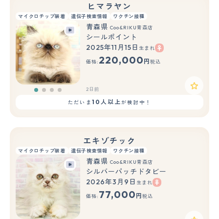
ヒマラヤン
マイクロチップ装着
遺伝子検査情報
ワクチン接種
青森県
Coo&RIKU青森店
シールポイント
2025年11月15日
生まれ
220,000
円
価格:
税込
2日前
10人以上
ただいま
が検討中！
エキゾチック
マイクロチップ装着
遺伝子検査情報
ワクチン接種
青森県
Coo&RIKU青森店
シルバーパッチドタビー
2026年3月9日
生まれ
77,000
円
価格:
税込