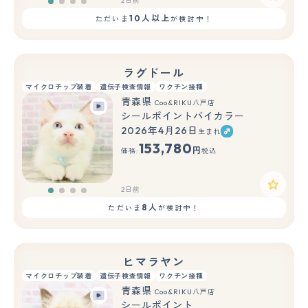
2日前
10人以上
ただいま
が検討中！
ラグドール
マイクロチップ装着
遺伝子検査情報
ワクチン接種
青森県
Coo&RIKU八戸店
シールポイントバイカラー
2026年4月26日
生まれ
153,780
円
価格:
税込
2日前
8人
ただいま
が検討中！
ヒマラヤン
マイクロチップ装着
遺伝子検査情報
ワクチン接種
青森県
Coo&RIKU八戸店
シールポイント