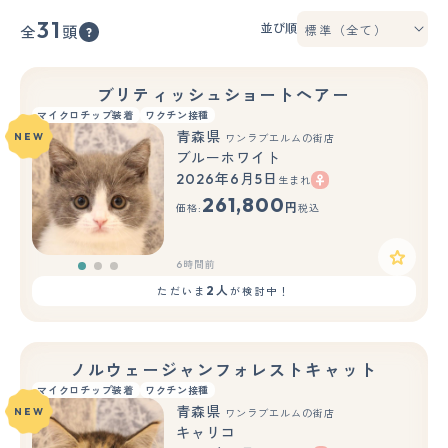
31
並び順
全
頭
ブリティッシュショートヘアー
マイクロチップ装着
ワクチン接種
青森県
NEW
ワンラブエルムの街店
ブルーホワイト
2026年6月5日
生まれ
もっと見る
261,800
円
価格:
税込
6時間前
2人
ただいま
が検討中！
ノルウェージャンフォレストキャット
マイクロチップ装着
ワクチン接種
青森県
NEW
ワンラブエルムの街店
キャリコ