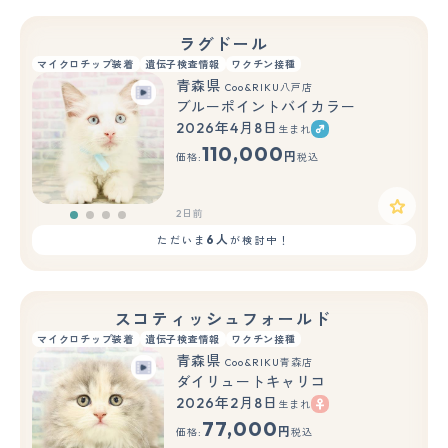
ラグドール
マイクロチップ装着
遺伝子検査情報
ワクチン接種
青森県
Coo&RIKU八戸店
ブルーポイントバイカラー
2026年4月8日
生まれ
110,000
円
価格:
税込
2日前
6人
ただいま
が検討中！
スコティッシュフォールド
マイクロチップ装着
遺伝子検査情報
ワクチン接種
青森県
Coo&RIKU青森店
ダイリュートキャリコ
2026年2月8日
生まれ
77,000
円
価格:
税込