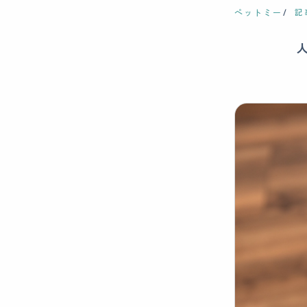
ペットミー
記