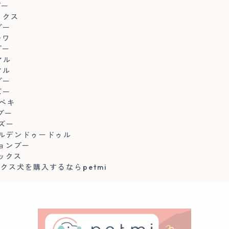
プー
ックス
プー
チワ
プー
マル
マル
プー
ズー
ワペキ
ップー
ルズー
ールデンドゥードゥル
ションプー
ルックス
クス犬を購入するならpetmi