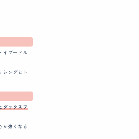
トイプードル
ッシングとト
とダックスフ
。
心が強くなる