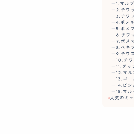
1.マル
2.チワ
3.チワ
4.ポメ
5.ポメ
6.チワ
7.ポメ
8.ペキ
9.チワ
10.チ
11.ダ
12.マ
13.ゴ
14.ビ
15.マ
人気のミッ