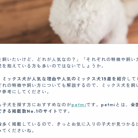
を飼いたいけど、どれが人気なの？」「それぞれの特徴や飼い
問を抱えている方も多いのではないでしょうか。
、
ミックス犬が人気な理由や人気のミックス犬15選を紹介
して
ぞれの特徴や飼い方についても解説するので、ミックス犬を飼
ひ参考にしてください。
ら子犬を探す方におすすめなのが
petmi
です。petmiとは、
全
きる掲載数No.1のサイト
です。
数多く掲載しているので、きっとお気に入りの子犬が見つかる
みてくださいね。