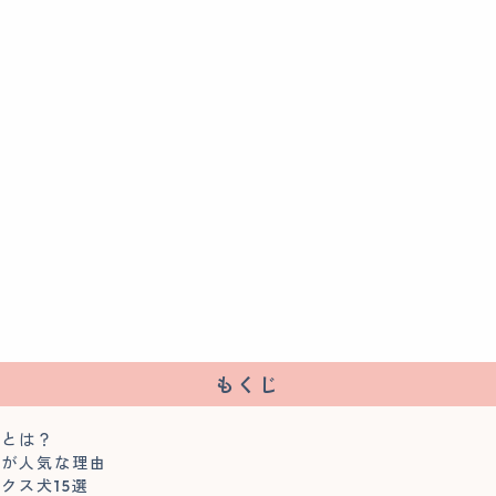
もくじ
犬とは？
犬が人気な理由
クス犬15選