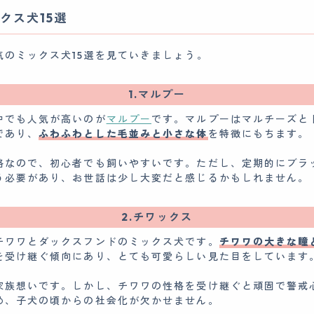
クス犬15選
気のミックス犬15選を見ていきましょう。
1.マルプー
中でも人気が高いのが
マルプー
です。マルプーはマルチーズと
であり、
ふわふわとした毛並みと小さな体
を特徴にもちます。
格なので、初心者でも飼いやすいです。ただし、定期的にブラ
う必要があり、お世話は少し大変だと感じるかもしれません。
2.チワックス
チワワとダックスフンドのミックス犬です。
チワワの大きな瞳
を受け継ぐ傾向にあり、とても可愛らしい見た目をしています
家族想いです。しかし、チワワの性格を受け継ぐと頑固で警戒
め、子犬の頃からの社会化が欠かせません。