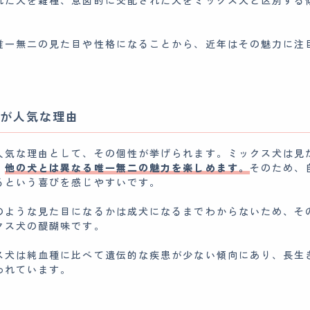
れた犬を雑種、意図的に交配された犬をミックス犬と区別する
唯一無二の見た目や性格になることから、近年はその魅力に注
が人気な理由
人気な理由として、その個性が挙げられます。ミックス犬は見
、
他の犬とは異なる唯一無二の魅力を楽しめます。
そのため、
るという喜びを感じやすいです。
のような見た目になるかは成犬になるまでわからないため、そ
クス犬の醍醐味です。
ス犬は純血種に比べて遺伝的な疾患が少ない傾向にあり、長生
われています。