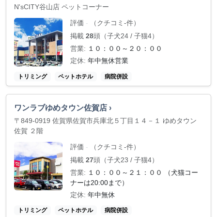
N'sCITY谷山店 ペットコーナー
評価
（クチコミ-件）
-
掲載
28
頭（子犬24 / 子猫4）
営業:
１０：００～２０：００
定休:
年中無休営業
トリミング
ペットホテル
病院併設
ワンラブゆめタウン佐賀店 ›
〒849-0919 佐賀県佐賀市兵庫北５丁目１４－１ ゆめタウン
佐賀 ２階
評価
（クチコミ-件）
-
掲載
27
頭（子犬23 / 子猫4）
営業:
１０：００～２１：００ （犬猫コー
ナーは20:00まで）
定休:
年中無休
トリミング
ペットホテル
病院併設