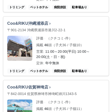
トリミング
ペットホテル
病院併設
駐車場あり
Coo&RIKU沖縄浦添店 ›
〒901-2134 沖縄県浦添市港川2-22-1
評価
（クチコミ-件）
-
掲載
46
頭（子犬36 / 子猫10）
営業:
11:00～20:00(平日) 10:00～
20:00(土・日・祝)
定休:
年中無休
トリミング
ペットホテル
病院併設
駐車場あり
Coo&RIKU佐賀神埼店 ›
〒842-0014 佐賀県神埼市神埼町姉川1343-5
評価
（クチコミ-件）
-
掲載
46
頭（子犬35 / 子猫11）