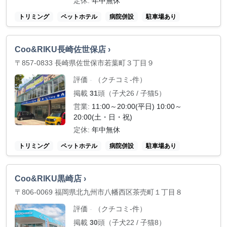
定休:
年中無休
トリミング
ペットホテル
病院併設
駐車場あり
Coo&RIKU長崎佐世保店 ›
〒857-0833 長崎県佐世保市若葉町３丁目９
評価
（クチコミ-件）
-
掲載
31
頭（子犬26 / 子猫5）
営業:
11:00～20:00(平日) 10:00～
20:00(土・日・祝)
定休:
年中無休
トリミング
ペットホテル
病院併設
駐車場あり
Coo&RIKU黒崎店 ›
〒806-0069 福岡県北九州市八幡西区茶売町１丁目８
評価
（クチコミ-件）
-
掲載
30
頭（子犬22 / 子猫8）