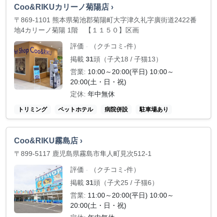
Coo&RIKUカリーノ菊陽店 ›
〒869-1101 熊本県菊池郡菊陽町大字津久礼字廣街道2422番
地4カリーノ菊陽 1階 【１１５０】区画
評価
（クチコミ-件）
-
掲載
31
頭（子犬18 / 子猫13）
営業:
10:00～20:00(平日) 10:00～
20:00(土・日・祝)
定休:
年中無休
トリミング
ペットホテル
病院併設
駐車場あり
Coo&RIKU霧島店 ›
〒899-5117 鹿児島県霧島市隼人町見次512-1
評価
（クチコミ-件）
-
掲載
31
頭（子犬25 / 子猫6）
営業:
11:00～20:00(平日) 10:00～
20:00(土・日・祝)