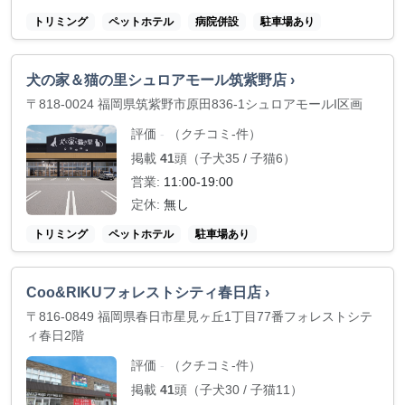
トリミング
ペットホテル
病院併設
駐車場あり
犬の家＆猫の里シュロアモール筑紫野店 ›
〒818-0024 福岡県筑紫野市原田836-1シュロアモールI区画
評価
（クチコミ-件）
-
掲載
41
頭（子犬35 / 子猫6）
営業:
11:00-19:00
定休:
無し
トリミング
ペットホテル
駐車場あり
Coo&RIKUフォレストシティ春日店 ›
〒816-0849 福岡県春日市星見ヶ丘1丁目77番フォレストシテ
ィ春日2階
評価
（クチコミ-件）
-
掲載
41
頭（子犬30 / 子猫11）