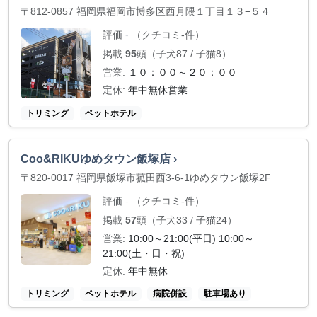
〒812-0857 福岡県福岡市博多区西月隈１丁目１３−５４
評価
（クチコミ-件）
-
掲載
95
頭（子犬87 / 子猫8）
営業:
１０：００～２０：００
定休:
年中無休営業
トリミング
ペットホテル
Coo&RIKUゆめタウン飯塚店 ›
〒820-0017 福岡県飯塚市菰田西3-6-1ゆめタウン飯塚2F
評価
（クチコミ-件）
-
掲載
57
頭（子犬33 / 子猫24）
営業:
10:00～21:00(平日) 10:00～
21:00(土・日・祝)
定休:
年中無休
トリミング
ペットホテル
病院併設
駐車場あり