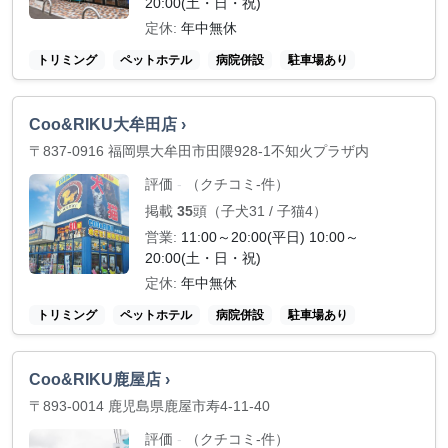
20:00(土・日・祝)
定休:
年中無休
トリミング
ペットホテル
病院併設
駐車場あり
Coo&RIKU大牟田店 ›
〒837-0916 福岡県大牟田市田隈928-1不知火プラザ内
評価
（クチコミ-件）
-
掲載
35
頭（子犬31 / 子猫4）
営業:
11:00～20:00(平日) 10:00～
20:00(土・日・祝)
定休:
年中無休
トリミング
ペットホテル
病院併設
駐車場あり
Coo&RIKU鹿屋店 ›
〒893-0014 鹿児島県鹿屋市寿4-11-40
評価
（クチコミ-件）
-