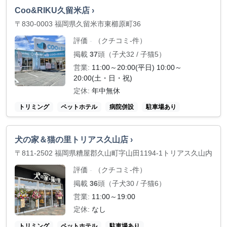
Coo&RIKU久留米店 ›
〒830-0003 福岡県久留米市東櫛原町36
評価
（クチコミ-件）
-
掲載
37
頭（子犬32 / 子猫5）
営業:
11:00～20:00(平日) 10:00～
20:00(土・日・祝)
定休:
年中無休
トリミング
ペットホテル
病院併設
駐車場あり
犬の家＆猫の里トリアス久山店 ›
〒811-2502 福岡県糟屋郡久山町字山田1194-1トリアス久山内
評価
（クチコミ-件）
-
掲載
36
頭（子犬30 / 子猫6）
営業:
11:00～19:00
定休:
なし
トリミング
ペットホテル
駐車場あり