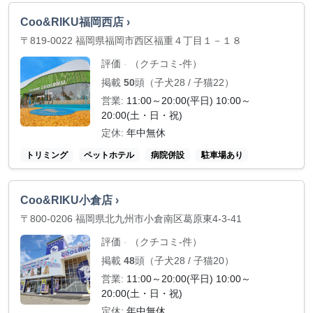
Coo&RIKU福岡西店 ›
〒819-0022 福岡県福岡市西区福重４丁目１－１８
評価
（クチコミ-件）
-
掲載
50
頭（子犬28 / 子猫22）
営業:
11:00～20:00(平日) 10:00～
20:00(土・日・祝)
定休:
年中無休
トリミング
ペットホテル
病院併設
駐車場あり
Coo&RIKU小倉店 ›
〒800-0206 福岡県北九州市小倉南区葛原東4-3-41
評価
（クチコミ-件）
-
掲載
48
頭（子犬28 / 子猫20）
営業:
11:00～20:00(平日) 10:00～
20:00(土・日・祝)
定休:
年中無休