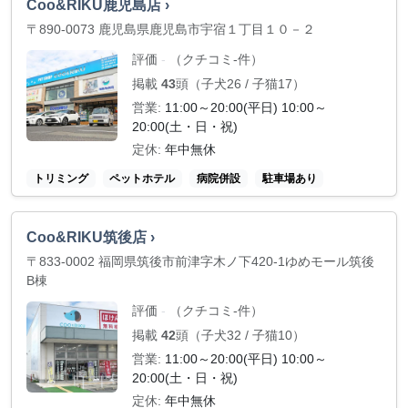
Coo&RIKU鹿児島店 ›
〒890-0073 鹿児島県鹿児島市宇宿１丁目１０－２
評価
（クチコミ-件）
-
掲載
43
頭（子犬26 / 子猫17）
営業:
11:00～20:00(平日) 10:00～
20:00(土・日・祝)
定休:
年中無休
トリミング
ペットホテル
病院併設
駐車場あり
Coo&RIKU筑後店 ›
〒833-0002 福岡県筑後市前津字木ノ下420-1ゆめモール筑後
B棟
評価
（クチコミ-件）
-
掲載
42
頭（子犬32 / 子猫10）
営業:
11:00～20:00(平日) 10:00～
20:00(土・日・祝)
定休:
年中無休