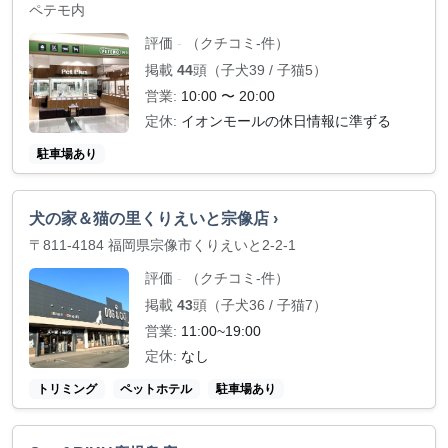
ペテモ内
評価
（クチコミ-件）
-
掲載
44
頭（子犬39 / 子猫5）
営業:
10:00 〜 20:00
定休:
イオンモールの休日情報に準ずる
駐車場あり
犬の家＆猫の里くりえいと宗像店 ›
〒811-4184 福岡県宗像市くりえいと2-2-1
評価
（クチコミ-件）
-
掲載
43
頭（子犬36 / 子猫7）
営業:
11:00~19:00
定休:
なし
トリミング
ペットホテル
駐車場あり