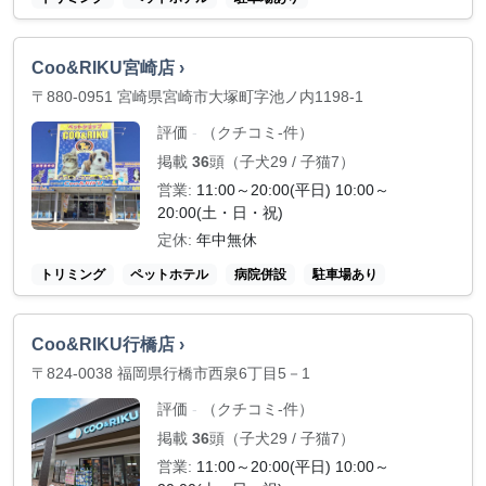
Coo&RIKU宮崎店 ›
〒880-0951 宮崎県宮崎市大塚町字池ノ内1198-1
評価
（クチコミ-件）
-
掲載
36
頭（子犬29 / 子猫7）
営業:
11:00～20:00(平日) 10:00～
20:00(土・日・祝)
定休:
年中無休
トリミング
ペットホテル
病院併設
駐車場あり
Coo&RIKU行橋店 ›
〒824-0038 福岡県行橋市西泉6丁目5－1
評価
（クチコミ-件）
-
掲載
36
頭（子犬29 / 子猫7）
営業:
11:00～20:00(平日) 10:00～