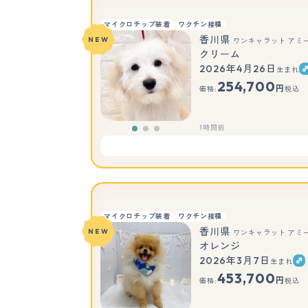
マイクロチップ装着
ワクチン接種
香川県
NEW
ワンキャラット アミ
クリーム
2026年4月26日
生まれ
254,700
円
価格:
税込
1時間前
マイクロチップ装着
ワクチン接種
香川県
NEW
ワンキャラット アミ
オレンジ
2026年3月7日
生まれ
453,700
円
価格:
税込