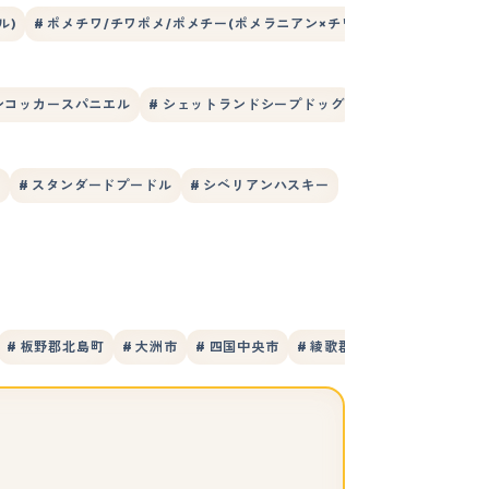
ル)
# ポメチワ/チワポメ/ポメチー(ポメラニアン×チワワ)
# ポメプー(ポ
ンコッカースパニエル
# シェットランドシープドッグ
# ボーダーコリー
ー
# スタンダードプードル
# シベリアンハスキー
# 板野郡北島町
# 大洲市
# 四国中央市
# 綾歌郡宇多津町
# 綾歌郡