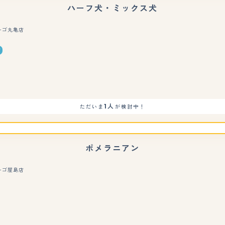
ハーフ犬・ミックス犬
ーゴ丸亀店
もっと見る
1人
ただいま
が検討中！
ポメラニアン
ーゴ屋島店
もっと見る