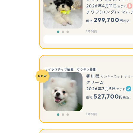
2026年4月11日
生まれ
チワワ(ロング) × マル
299,700
円
価格:
税込
1時間前
マイクロチップ装着
ワクチン接種
香川県
NEW
ワンキャラット アミ
クリーム
2026年3月5日
生まれ
527,700
円
価格:
税込
1時間前