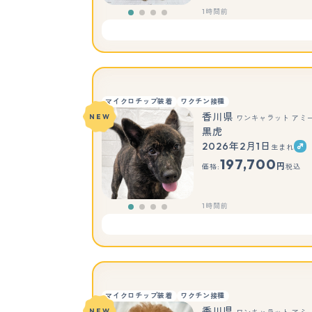
1時間前
マイクロチップ装着
ワクチン接種
香川県
NEW
ワンキャラット アミ
黒虎
2026年2月1日
生まれ
197,700
円
価格:
税込
1時間前
マイクロチップ装着
ワクチン接種
香川県
NEW