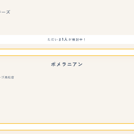
もっと見る
チーズ
1人
ただいま
が検討中！
ポメラニアン
ーゴ高松店
もっと見る