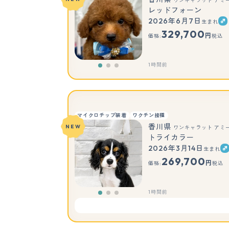
ワンキャラット アミ
レッドフォーン
2026年6月7日
生まれ
329,700
円
価格:
税込
1時間前
マイクロチップ装着
ワクチン接種
香川県
NEW
ワンキャラット アミ
トライカラー
2026年3月14日
生まれ
269,700
円
価格:
税込
1時間前