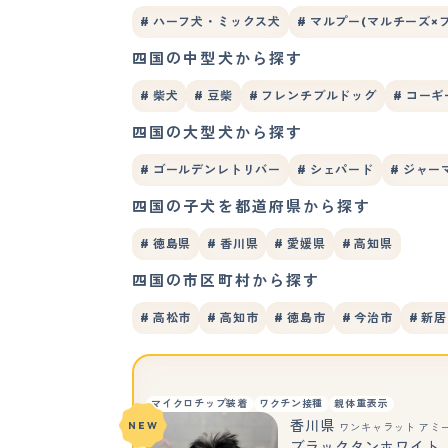
# ハーフ犬・ミックス犬
# マルプー(マルチーズ×
四国の中型犬から探す
# 柴犬
# 豆柴
# フレンチブルドッグ
# コーギ
四国の大型犬から探す
# ゴールデンレトリバー
# シェパード
# ジャ
四国の子犬を都道府県から探す
# 徳島県
# 香川県
# 愛媛県
# 高知県
四国の市区町村から探す
# 高松市
# 高知市
# 徳島市
# 今治市
# 新
マイクロチップ装着
ワクチン接種
親体重表示
香川県
NEW
ワンキャラット アミ
ブラックタンホワイト