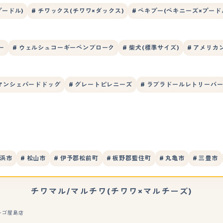
プードル)
# チワックス(チワワ×ダックス)
# ペキプー(ペキニーズ×プード
ー
# ウェルシュコーギーペンブローク
# 柴犬(標準サイズ)
# アメリカ
ーマンシェパードドッグ
# グレートピレニーズ
# ラブラドールレトリーバ
居浜市
# 松山市
# 伊予郡松前町
# 板野郡藍住町
# 丸亀市
# 三豊市
チワマル/マルチワ(チワワ×マルチーズ)
ーゴ屋島店