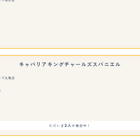
ーゴ高松店
もっと見る
キャバリアキングチャールズスパニエル
ーゴ丸亀店
もっと見る
2人
ただいま
が検討中！