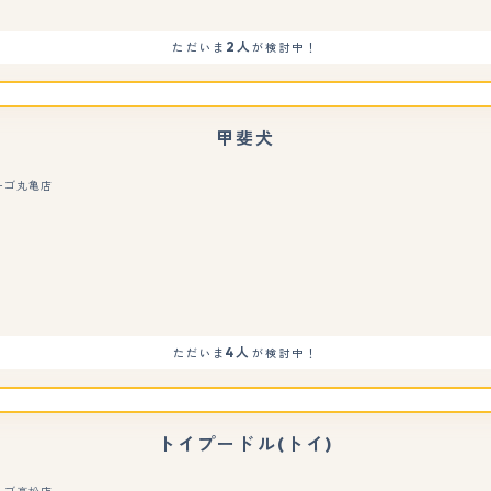
2人
ただいま
が検討中！
甲斐犬
ーゴ丸亀店
もっと見る
4人
ただいま
が検討中！
トイプードル(トイ)