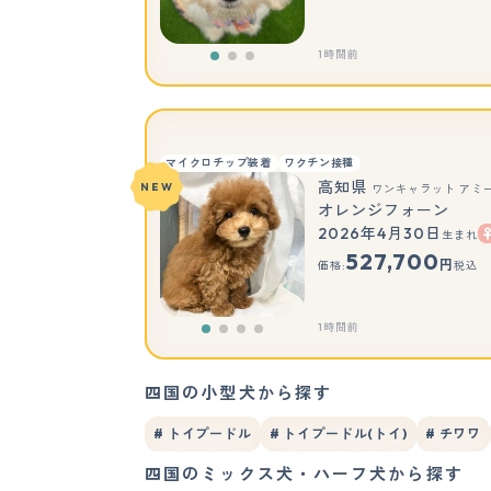
1時間前
マイクロチップ装着
ワクチン接種
高知県
NEW
ワンキャラット アミ
オレンジフォーン
2026年4月30日
生まれ
527,700
円
価格:
税込
1時間前
四国の小型犬から探す
# トイプードル
# トイプードル(トイ)
# チワワ
四国のミックス犬・ハーフ犬から探す