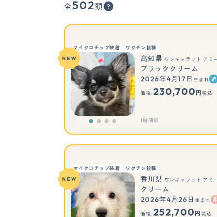
502
全
頭
マイクロチップ装着
ワクチン接種
高知県
NEW
ワンキャラット アミ
ブラッククリーム
2026年4月17日
生まれ
230,700
円
価格:
税込
1時間前
マイクロチップ装着
ワクチン接種
香川県
NEW
ワンキャラット アミ
クリーム
2026年4月26日
生まれ
252,700
円
価格:
税込