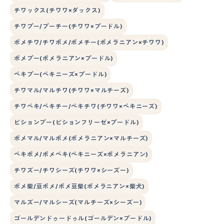
チワックス(チワワ×ダックス)
チワプー/プーチー(チワワ×プードル)
ポメチワ/チワポメ/ポメチー(ポメラニアン×チワワ)
ポメプー(ポメラニアン×プードル)
ペキプー(ペキニーズ×プードル)
チワマル/マルチワ(チワワ×マルチーズ)
チワペキ/ペキチー/ペキチワ(チワワ×ペキニーズ)
ビションプー(ビションフリーゼ×プードル)
ポメマル/マルポメ(ポメラニアン×マルチーズ)
ペキポメ/ポメペキ(ペキニーズ×ポメラニアン)
チワズー/チワシーズ(チワワ×シーズー)
ポメ柴/豆ポメ/ポメ豆柴(ポメラニアン×柴犬)
マルズー/マルシーズ(マルチーズ×シーズー)
ゴールデンドゥードゥル(ゴールデン×プードル)