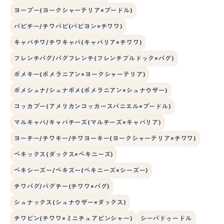
ヨープー(ヨークシャーテリア×プードル)
パピチー/チワパピ(パピヨン×チワワ)
キャバチワ/チワキャバ(キャバリア×チワワ)
フレンチパグ/パグフレンチ(フレンチブルドック×パグ)
ポメキー(ポメラニアン×ヨークシャーテリア)
ポメシュナ/シュナポメ(ポメラニアン×シュナウザー)
コッカプー(アメリカンコッカースパニエル×プードル)
マルキャバ/キャバチーズ(マルチーズ×キャバリア)
ヨーチー/チワキー/チワヨーキー(ヨークシャーテリア×チワワ)
ペキックス(ダックス×ペキニーズ)
ペキシーズー/ペキズー(ペキニーズ×シーズー)
チワパグ/パグチー(チワワ×パグ)
シュナックス(シュナウザー×ダックス)
チワピン(チワワ×ミニチュアピンシャー)
シーパドゥードル