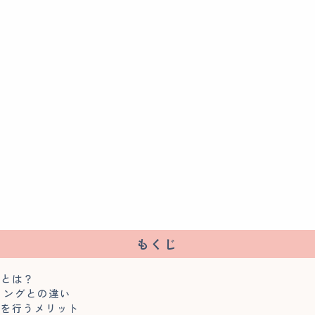
もくじ
グとは？
ミングとの違い
グを行うメリット