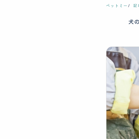
ペットミー
記
犬