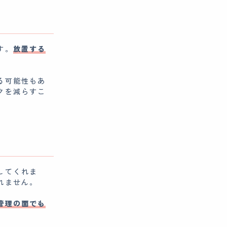
す。
放置する
る可能性もあ
クを減らすこ
してくれま
れません。
管理の面でも