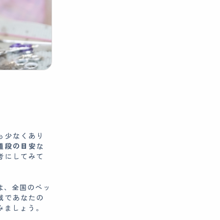
も少なくあり
値段の目安
な
考にしてみて
iは、全国のペッ
域であなたの
みましょう。