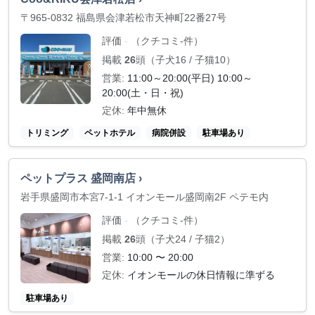
〒965-0832 福島県会津若松市天神町22番27号
評価
（クチコミ-件）
-
掲載
26
頭（子犬16 / 子猫10）
営業:
11:00～20:00(平日) 10:00～
20:00(土・日・祝)
定休:
年中無休
トリミング
ペットホテル
病院併設
駐車場あり
ペットプラス 盛岡南店 ›
岩手県盛岡市本宮7-1-1 イオンモール盛岡南2F ペテモ内
評価
（クチコミ-件）
-
掲載
26
頭（子犬24 / 子猫2）
営業:
10:00 〜 20:00
定休:
イオンモールの休日情報に準ずる
駐車場あり