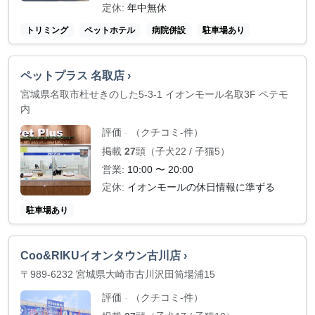
定休:
年中無休
トリミング
ペットホテル
病院併設
駐車場あり
ペットプラス 名取店 ›
宮城県名取市杜せきのした5-3-1 イオンモール名取3F ペテモ
内
評価
（クチコミ-件）
-
掲載
27
頭（子犬22 / 子猫5）
営業:
10:00 〜 20:00
定休:
イオンモールの休日情報に準ずる
駐車場あり
Coo&RIKUイオンタウン古川店 ›
〒989-6232 宮城県大崎市古川沢田筒場浦15
評価
（クチコミ-件）
-