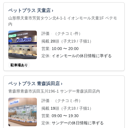
ペットプラス 天童店 ›
山形県天童市芳賀タウン北4-1-1 イオンモール天童1F ペテモ
内
評価
（クチコミ-件）
-
掲載
20
頭（子犬19 / 子猫1）
営業:
10:00 〜 20:00
定休:
イオンモールの休日情報に準ずる
駐車場あり
ペットプラス 青森浜田店 ›
青森県青森市浜田玉川196-1 サンデー青森浜田店内
評価
（クチコミ-件）
-
掲載
19
頭（子犬18 / 子猫1）
営業:
09:00 〜 19:30
定休:
サンデーの休日情報に準ずる