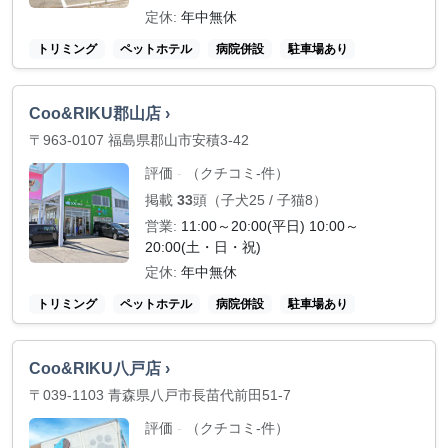
定休:
年中無休
トリミング
ペットホテル
病院併設
駐車場あり
Coo&RIKU郡山店 ›
〒963-0107 福島県郡山市安積3-42
評価
（クチコミ-件）
-
掲載
33
頭（子犬25 / 子猫8）
営業:
11:00～20:00(平日) 10:00～
20:00(土・日・祝)
定休:
年中無休
トリミング
ペットホテル
病院併設
駐車場あり
Coo&RIKU八戸店 ›
〒039-1103 青森県八戸市長苗代前田51-7
評価
（クチコミ-件）
-