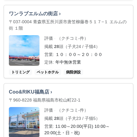
ワンラブエルムの街店 ›
〒037-0004 青森県五所川原市唐笠柳藤巻５１７−１ エルムの
街 １階
評価
（クチコミ-件）
-
掲載
28
頭（子犬24 / 子猫4）
営業:
１０：００～２０：００
定休:
年中無休営業
トリミング
ペットホテル
病院併設
Coo&RIKU福島店 ›
〒960-8228 福島県福島市松山町22-1
評価
（クチコミ-件）
-
掲載
28
頭（子犬23 / 子猫5）
営業:
11:00～20:00(平日) 10:00～
20:00(土・日・祝)