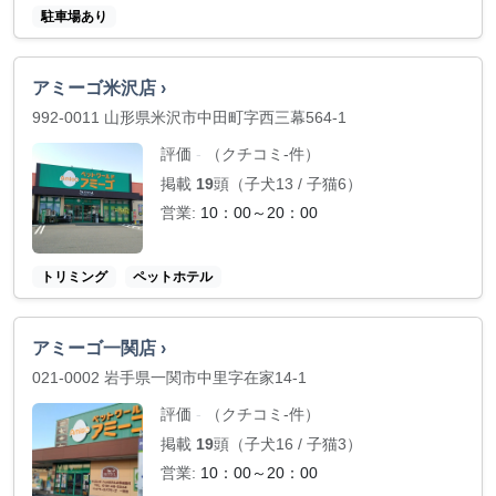
駐車場あり
アミーゴ米沢店 ›
992-0011 山形県米沢市中田町字西三幕564-1
評価
（クチコミ-件）
-
掲載
19
頭（子犬13 / 子猫6）
営業:
10：00～20：00
トリミング
ペットホテル
アミーゴ一関店 ›
021-0002 岩手県一関市中里字在家14-1
評価
（クチコミ-件）
-
掲載
19
頭（子犬16 / 子猫3）
営業:
10：00～20：00