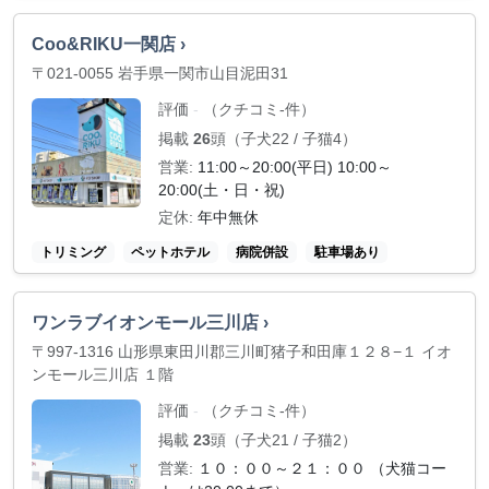
Coo&RIKU一関店 ›
〒021-0055 岩手県一関市山目泥田31
評価
（クチコミ-件）
-
掲載
26
頭（子犬22 / 子猫4）
営業:
11:00～20:00(平日) 10:00～
20:00(土・日・祝)
定休:
年中無休
トリミング
ペットホテル
病院併設
駐車場あり
ワンラブイオンモール三川店 ›
〒997-1316 山形県東田川郡三川町猪子和田庫１２８−１ イオ
ンモール三川店 １階
評価
（クチコミ-件）
-
掲載
23
頭（子犬21 / 子猫2）
営業:
１０：００～２１：００ （犬猫コー