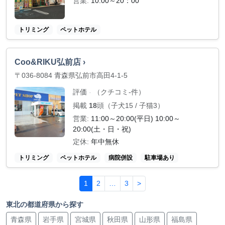
営業:
10:00～20：00
トリミング
ペットホテル
Coo&RIKU弘前店 ›
〒036-8084 青森県弘前市高田4-1-5
評価
（クチコミ-件）
-
掲載
18
頭（子犬15 / 子猫3）
営業:
11:00～20:00(平日) 10:00～
20:00(土・日・祝)
定休:
年中無休
トリミング
ペットホテル
病院併設
駐車場あり
1
2
…
3
>
東北の都道府県から探す
青森県
岩手県
宮城県
秋田県
山形県
福島県