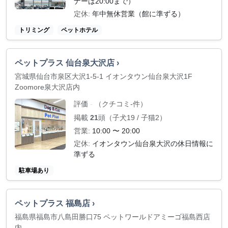
ナーは20:00まで）
定休:
年中無休営業（館に準ずる）
トリミング
ペットホテル
ペットプラス 仙台泉大沢店 ›
宮城県仙台市泉区大沢1-5-1 イオンタウン仙台泉大沢1F
Zoomore泉大沢店内
評価
（クチコミ-件）
-
掲載
21
頭（子犬19 / 子猫2）
営業:
10:00 〜 20:00
定休:
イオンタウン仙台泉大沢の休日情報に
準ずる
駐車場あり
ペットプラス 福島店 ›
福島県福島市八島田勝口75 ペットワールドアミーゴ福島西店
内