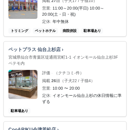
掲載
27
頭（子犬17 / 子猫10）
営業:
11:00～20:00(平日) 10:00～
20:00(土・日・祝)
定休:
年中無休
トリミング
ペットホテル
病院併設
駐車場あり
ペットプラス 仙台上杉店 ›
宮城県仙台市青葉区堤通雨宮町1-1 イオンモール仙台上杉3F
ペテモ内
評価
（クチコミ-件）
-
掲載
26
頭（子犬22 / 子猫4）
営業:
10:00 〜 20:00
定休:
イオンモール仙台上杉の休日情報に準
ずる
駐車場あり
Coo&RIKU会津若松店 ›