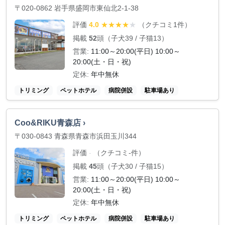
〒020-0862 岩手県盛岡市東仙北2-1-38
評価
（クチコミ1件）
4.0
★
★
★
★
★
掲載
52
頭（子犬39 / 子猫13）
営業:
11:00～20:00(平日) 10:00～
20:00(土・日・祝)
定休:
年中無休
トリミング
ペットホテル
病院併設
駐車場あり
Coo&RIKU青森店 ›
〒030-0843 青森県青森市浜田玉川344
評価
（クチコミ-件）
-
掲載
45
頭（子犬30 / 子猫15）
営業:
11:00～20:00(平日) 10:00～
20:00(土・日・祝)
定休:
年中無休
トリミング
ペットホテル
病院併設
駐車場あり