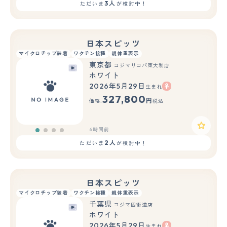
3人
ただいま
が検討中！
日本スピッツ
マイクロチップ装着
ワクチン接種
親体重表示
東京都
コジマリコパ東大和店
ホワイト
2026年5月29日
生まれ
327,800
円
価格:
税込
6時間前
2人
ただいま
が検討中！
日本スピッツ
マイクロチップ装着
ワクチン接種
親体重表示
千葉県
コジマ四街道店
ホワイト
2026年5月29日
生まれ