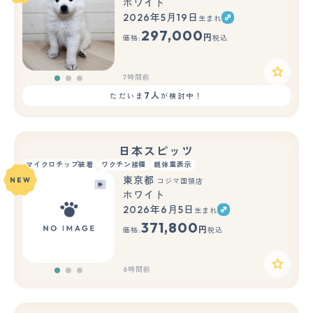
ホワイト
2026年5月19日
生まれ
もっと見る
297,000
円
価格:
税込
7時間前
7人
ただいま
が検討中！
日本スピッツ
マイクロチップ装着
ワクチン接種
親体重表示
東京都
NEW
コジマ国領店
ホワイト
2026年6月5日
生まれ
もっと見る
371,800
円
価格:
税込
6時間前