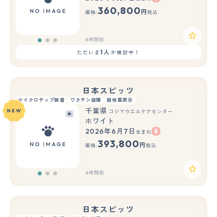
もっと見る
360,800
円
価格:
税込
6時間前
1人
ただいま
が検討中！
日本スピッツ
マイクロチップ装着
ワクチン接種
親体重表示
千葉県
NEW
コジマウエルケアセンター
ホワイト
2026年6月7日
生まれ
もっと見る
393,800
円
価格:
税込
6時間前
日本スピッツ