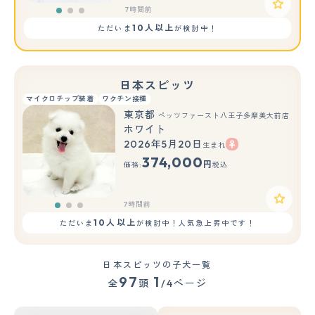
7時間前
10人以上
ただいま
が検討中！
日本スピッツ
マイクロチップ装着
ワクチン接種
東京都
ペッツファースト八王子多摩美大前店
ホワイト
2026年5月20日
生まれ
もっと見る
374,000
円
価格:
税込
7時間前
10人以上
ただいま
が検討中！人気急上昇中です！
日本スピッツの子犬一覧
97
1
全
頭
/4ページ