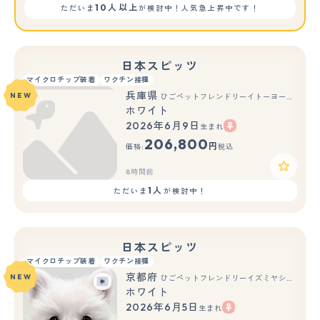
10人以上
ただいま
が検討中！人気急上昇中です！
日本スピッツ
マイクロチップ装着
ワクチン接種
兵庫県
NEW
ひごペットフレンドリーイトーヨーカドー明石店
ホワイト
2026年6月9日
生まれ
206,800
円
価格:
税込
8時間前
1人
ただいま
が検討中！
日本スピッツ
マイクロチップ装着
ワクチン接種
京都府
NEW
ひごペットフレンドリーイズミヤショッピングセンター八幡店
ホワイト
2026年6月5日
生まれ
もっと見る