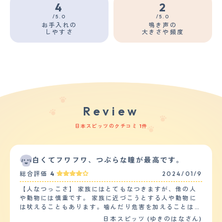
4
2
/5.0
/5.0
お手入れの
鳴き声の
しやすさ
大きさや頻度
Review
日本スピッツのクチコミ 1件
白くてフワフワ、つぶらな瞳が最高です。
総合評価
4
2024/01/9
【人なつっこさ】 家族にはとてもなつきますが、他の人
や動物には慎重です。 家族に近づこうとする人や動物に
は吠えることもあります。噛んだり危害を加えることはあ
りませんが。 相手に敵意がないと分かると喜んで近づ
日本スピッツ (ゆきのはなさん)