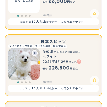
66,000
円
価格:
税込
8時間前
10人以上
ただいま
が検討中！人気急上昇中です！
日本スピッツ
マイクロチップ装着
ワクチン接種
親体重表示
愛知県
犬の家＆猫の里岡崎店
ホワイト
2026年5月29日
生まれ
228,800
円
価格:
税込
8時間前
10人以上
ただいま
が検討中！人気急上昇中です！