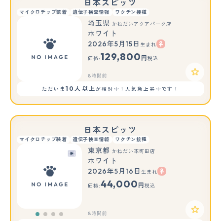
日本スピッツ
マイクロチップ装着
遺伝子検査情報
ワクチン接種
埼玉県
かねだいアクアパーク店
ホワイト
2026年5月15日
生まれ
129,800
円
価格:
税込
8時間前
10人以上
ただいま
が検討中！人気急上昇中です！
日本スピッツ
マイクロチップ装着
遺伝子検査情報
ワクチン接種
東京都
かねだい本町田店
ホワイト
2026年5月16日
生まれ
44,000
円
価格:
税込
8時間前