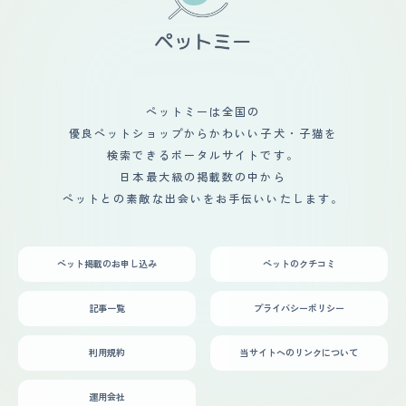
苦戦しました。 定期的に病院に通うような疾患はなく、
フィラリアやノミの予防のみです。 【鳴き声】 昔より吠
えなくなっているようですが、やはり警戒心が強めなので
吠えます。 外を歩く人に向かって窓から吠えたりケージ
から出たい時等にも吠えてアピールします。 散歩中に他
の人や犬に吠えることはめったになく、ほとんどが室内で
す。番犬としてはとても優秀なのですが。 【総評】 ペッ
ペットミーは全国の
トショップで出会い、真っ白でとてもかわいらしかったこ
優良ペットショップからかわいい子犬・子猫を
とを覚えています。 真っ白な被毛が特徴ですが、意外に
もそこまでお手入れが必要ではなく、においなどもほとん
検索できるポータルサイトです。
どない点は飼いやすいと思います。 小さい頃のトイレの
日本最大級の掲載数の中から
しつけや拾い食いには苦労しましたが、家族にとても従順
ペットとの素敵な出会いをお手伝いいたします。
で小さな子どもにもとてもよく接しています。 迎え入れ
た後に赤ちゃんが生まれたのですが、危ないこともなく仲
良く過ごせてします。 子どもにしつこめに構われても少
し鳴き声を上げたりということはあるものの、噛んだりす
ペット掲載のお申し込み
ペットのクチコミ
ることもなく比較的我慢してくれています。 今はある程
度成長して落ち着きが出てきましたが、子犬の頃はいたず
らをしたりじゃれついたりということもよくありました。
記事一覧
プライバシーポリシー
大変なこともいろいろとありましたが、これまでにあった
どの犬よりもふわふわとしていて触り心地が良く、癒され
るところが一番のお気に入りです。
利用規約
当サイトへのリンクについて
運用会社