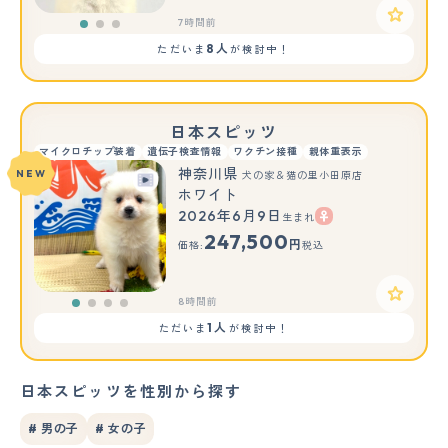
7時間前
8人
ただいま
が検討中！
日本スピッツ
マイクロチップ装着
遺伝子検査情報
ワクチン接種
親体重表示
神奈川県
NEW
犬の家＆猫の里小田原店
ホワイト
2026年6月9日
生まれ
247,500
円
価格:
税込
8時間前
1人
ただいま
が検討中！
日本スピッツを性別から探す
# 男の子
# 女の子