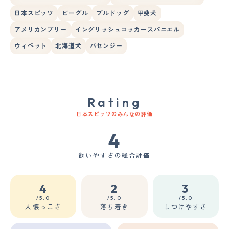
日本スピッツ
ビーグル
ブルドッグ
甲斐犬
アメリカンブリー
イングリッシュコッカースパニエル
ウィペット
北海道犬
バセンジー
Rating
日本スピッツのみんなの評価
4
飼いやすさの総合評価
4
2
3
/5.0
/5.0
/5.0
人懐っこさ
落ち着き
しつけやすさ