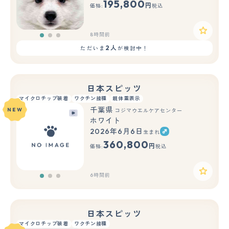
195,800
円
価格:
税込
8時間前
2人
ただいま
が検討中！
日本スピッツ
マイクロチップ装着
ワクチン接種
親体重表示
千葉県
NEW
コジマウエルケアセンター
ホワイト
2026年6月6日
生まれ
もっと見る
360,800
円
価格:
税込
6時間前
日本スピッツ
マイクロチップ装着
ワクチン接種