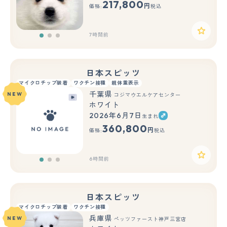
217,800
円
価格:
税込
7時間前
日本スピッツ
マイクロチップ装着
ワクチン接種
親体重表示
千葉県
NEW
コジマウエルケアセンター
ホワイト
2026年6月7日
生まれ
もっと見る
360,800
円
価格:
税込
6時間前
日本スピッツ
マイクロチップ装着
ワクチン接種
兵庫県
NEW
ペッツファースト神戸三宮店