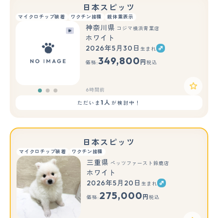
日本スピッツ
マイクロチップ装着
ワクチン接種
親体重表示
神奈川県
コジマ横浜青葉店
ホワイト
2026年5月30日
生まれ
もっと見る
349,800
円
価格:
税込
6時間前
1人
ただいま
が検討中！
日本スピッツ
マイクロチップ装着
ワクチン接種
三重県
ペッツファースト鈴鹿店
ホワイト
2026年5月20日
生まれ
もっと見る
275,000
円
価格:
税込