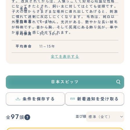
す。 改良されてからは、人懐っこくて好奇心旺盛な性格
になってきたとされ、飼い主に対してはとても従順です。
毛色
白
子犬の頃からさまざまな場所に連れ出してあげると、刺激
に慣れて過剰に反応しにくくなります。 毛色は、純白以
平均体重
9～11㎏
外は認められていません。光沢がある、艶やかな長い被毛
が特徴です。首から胸、そして尻尾にある飾り気が、華や
かで気品も感じさせてくれます。
平均体高
30～38㎝
平均寿命
11～15年
全てを表示する
日本スピッツ
条件を保存する
新着通知を受け取る
97
並び順
全
頭