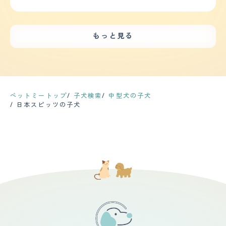
き、なでてくれる人には尻尾を振って喜びます。 家の中
では家族の足元で寝たり、名前を呼ぶとすぐに近寄ってき
て撫でてとせがみます。 他のペットともおおむね相性は
よいですが、猫が家族に甘えようとするとやきもちからか
もっと見る
吠えたり追いかけたりしています。 【落ち着き】 興奮し
やすく他の犬種に比べると落ち着きがないかもしれませ
ん。 家の外を歩いている人に警戒して吠えたり、ペット
の猫が動くと一緒になって追いかけたりします。 おやつ
を見るとおやつに気が向いてしまい、なかなかコマンドが
入らないこともあります。 【しつけやすさ】 他人に危害
を加えるようなことはないため、厳しい訓練やしつけは不
ペットミートップ
子犬検索
中型犬の子犬
要でした。 縄張り意識が強くトイレを家の中でしなくな
日本スピッツの子犬
ってしまったり、拾い食いの癖がなかなか治らなかったり
します。 おやつで気を引こうとすると興奮しがちなた
め、なかなか効率のいいしつけが見つからないのは悩みで
す。 散歩は朝晩2回、20〜30分程度行っています。走る
のは得意で庭や広い場所でリードフリーにするとよく走っ
て遊びます。 【お手入れ】 毛は長めでボリュームがあ
り、抜け毛が多めです。換毛期以外の時期でも多少の抜け
毛はあります。 真っ白ですが、日常であまり汚れること
はなく、体臭もほとんどないためシャンプーは3~4か月に
一度で大丈夫です。カットも不要です。 毛玉ができやす
いのでブラッシングはできるだけこまめにするのが良いと
思います。 健康面では涙焼けができやすく、フードによ
ってひどくなったり改善したりするため、フード選びには