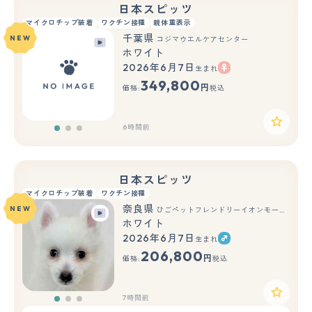
日本スピッツ
マイクロチップ装着
ワクチン接種
親体重表示
千葉県
NEW
コジマウエルケアセンター
ホワイト
2026年6月7日
生まれ
もっと見る
349,800
円
価格:
税込
6時間前
日本スピッツ
マイクロチップ装着
ワクチン接種
奈良県
NEW
ひごペットフレンドリーイオンモール橿原ウエスト・ビレッジ店
ホワイト
2026年6月7日
生まれ
もっと見る
206,800
円
価格:
税込
7時間前