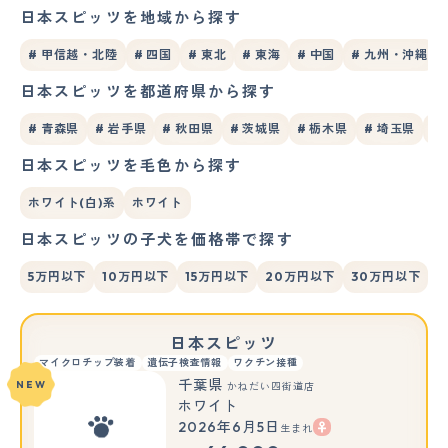
日本スピッツを地域から探す
# 甲信越・北陸
# 四国
# 東北
# 東海
# 中国
# 九州・沖縄
日本スピッツを都道府県から探す
# 青森県
# 岩手県
# 秋田県
# 茨城県
# 栃木県
# 埼玉県
#
日本スピッツを毛色から探す
ホワイト(白)系
ホワイト
日本スピッツの子犬を価格帯で探す
5万円以下
10万円以下
15万円以下
20万円以下
30万円以下
日本スピッツ
マイクロチップ装着
遺伝子検査情報
ワクチン接種
千葉県
NEW
かねだい四街道店
ホワイト
2026年6月5日
生まれ