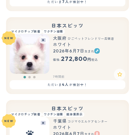
7人
ただいま
が検討中！
日本スピッツ
マイクロチップ装着
ワクチン接種
大阪府
NEW
ひごペットフレンドリー瓜破店
ホワイト
2026年6月7日
生まれ
もっと見る
272,800
円
価格:
税込
7時間前
4人
ただいま
が検討中！
日本スピッツ
マイクロチップ装着
ワクチン接種
親体重表示
千葉県
NEW
コジマウエルケアセンター
ホワイト
2026年6月7日
生まれ