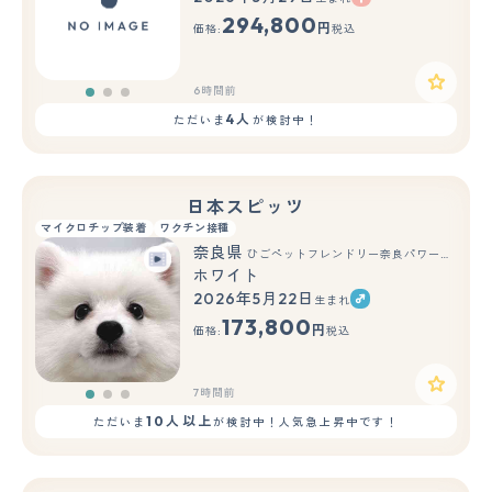
もっと見る
294,800
円
価格:
税込
6時間前
4人
ただいま
が検討中！
日本スピッツ
マイクロチップ装着
ワクチン接種
奈良県
ひごペットフレンドリー奈良パワーシティ店
ホワイト
2026年5月22日
生まれ
もっと見る
173,800
円
価格:
税込
7時間前
10人以上
ただいま
が検討中！人気急上昇中です！