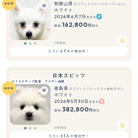
和歌山県
NEW
ひごペットフレンドリーパームシティ和歌山店
ホワイト
2026年6月7日
生まれ
もっと見る
162,800
円
価格:
税込
7時間前
7人
ただいま
が検討中！
日本スピッツ
マイクロチップ装着
ワクチン接種
徳島県
NEW
ひごペットフレンドリーゆめタウン徳島店
ホワイト
2026年5月30日
生まれ
もっと見る
382,800
円
価格:
税込
8時間前
1人
ただいま
が検討中！