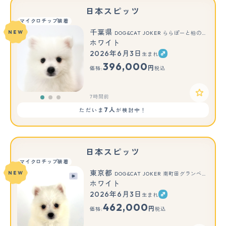
日本スピッツ
マイクロチップ装着
千葉県
NEW
DOG&CAT JOKER ららぽーと柏の葉店
ホワイト
2026年6月3日
生まれ
もっと見る
396,000
円
価格:
税込
7時間前
7人
ただいま
が検討中！
日本スピッツ
マイクロチップ装着
東京都
NEW
DOG&CAT JOKER 南町田グランベリーパーク店
ホワイト
2026年6月3日
生まれ
もっと見る
462,000
円
価格:
税込