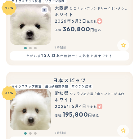
マイクロチップ装着
ワクチン接種
大阪府
NEW
ひごペットフレンドリーイオンタウン豊中庄内店
ホワイト
2026年6月3日
生まれ
もっと見る
360,800
円
価格:
税込
7時間前
10人以上
ただいま
が検討中！人気急上昇中です！
日本スピッツ
マイクロチップ装着
遺伝子検査情報
ワクチン接種
愛知県
NEW
ワンラブ名古屋守山インター総本店
ホワイト
2026年6月4日
生まれ
もっと見る
195,800
円
価格:
税込
7時間前