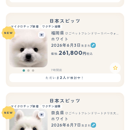
日本スピッツ
マイクロチップ装着
ワクチン接種
福岡県
NEW
ひごペットフレンドリーリバーウォーク北九州店
ホワイト
2026年6月3日
生まれ
もっと見る
261,800
円
価格:
税込
7時間前
2人
ただいま
が検討中！
日本スピッツ
マイクロチップ装着
ワクチン接種
奈良県
NEW
ひごペットフレンドリートナリエ大和高田店
ホワイト
2026年6月7日
生まれ
もっと見る