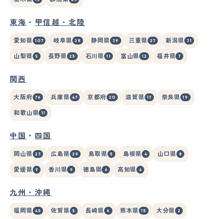
東海
・
甲信越・北陸
愛知県
岐阜県
静岡県
三重県
新潟県
107
28
39
27
31
山梨県
長野県
石川県
富山県
福井県
5
25
11
12
7
関西
大阪府
兵庫県
京都府
滋賀県
奈良県
76
47
20
17
19
和歌山県
11
中国
・
四国
岡山県
広島県
鳥取県
島根県
山口県
23
29
5
4
8
愛媛県
香川県
徳島県
高知県
9
9
6
4
九州・沖縄
福岡県
佐賀県
長崎県
熊本県
大分県
45
5
6
15
2