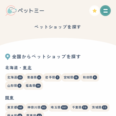
ペットショップを探す
全国からペットショップを探す
北海道・
東北
北海道
青森県
岩手県
宮城県
秋田県
25
6
7
15
9
山形県
福島県
9
19
関東
東京都
神奈川県
埼玉県
千葉県
茨城県
141
83
107
70
33
栃木県
群馬県
15
23