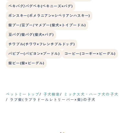
ペキパグ/パグペキ(ペキニーズ×パグ)
ポンスキー(ポメラニアン×シベリアンハスキー)
柴プー/豆プー/マメプー(柴犬×トイプードル)
豆パグ/柴パグ(柴犬×パグ)
チワブル(チワワ×フレンチブルドッグ)
パピプー(パピヨン×プードル)
コービー(コーギー×ビーグル)
柴ビー(柴×ビーグル)
ペットミートップ
子犬検索
ミックス犬・ハーフ犬の子犬
ラブ柴(ラブラドールレトリーバー×柴)の子犬