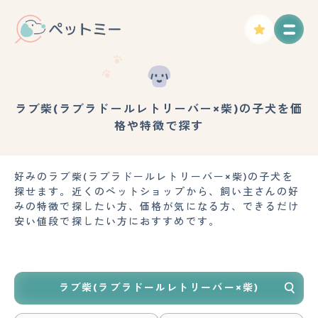
ラブ柴(ラブラドールレトリーバー×柴)の子犬を価
格や特徴で探す
好みのラブ柴(ラブラドールレトリーバー×柴)の子犬を
探せます。近くのペットショップから、飼い主さんの好
みの特徴で探したい方、価格が気になる方、できるだけ
安い値段で探したい方におすすめです。
ラブ柴(ラブラドールレトリーバー×柴)