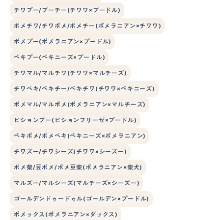
チワプー/プーチー(チワワ×プードル)
ポメチワ/チワポメ/ポメチー(ポメラニアン×チワワ)
ポメプー(ポメラニアン×プードル)
ペキプー(ペキニーズ×プードル)
チワマル/マルチワ(チワワ×マルチーズ)
チワペキ/ペキチー/ペキチワ(チワワ×ペキニーズ)
ポメマル/マルポメ(ポメラニアン×マルチーズ)
ビションプー(ビションフリーゼ×プードル)
ペキポメ/ポメペキ(ペキニーズ×ポメラニアン)
チワズー/チワシーズ(チワワ×シーズー)
ポメ柴/豆ポメ/ポメ豆柴(ポメラニアン×柴犬)
マルズー/マルシーズ(マルチーズ×シーズー)
ゴールデンドゥードゥル(ゴールデン×プードル)
ポメックス(ポメラニアン×ダックス)