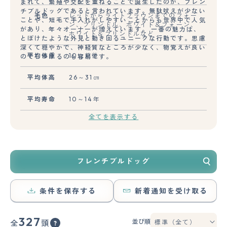
まれて、繁殖や交配を重ねることで誕生したのが、フレン
チブルドッグであると言われています。無駄吠えが少ない
毛色
レッドからライトブラウンまでのフォー
ことや、短毛で手入れがしやすいことからも世界中で人気
ン、ブリンドル、ホワイト＆フォーン、
があり、年々オーナーが増えています。 一番の魅力は、
ホワイト＆ブリンドルなど
とぼけたような外見と動き回るユニークな行動です。思慮
深くて穏やかで、神経質なところが少なく、物覚えが良い
平均体重
10㎏前後
のでしつけるのも容易です。
平均体高
26～31㎝
平均寿命
10～14年
全てを表示する
フレンチブルドッグ
条件を保存する
新着通知を受け取る
327
並び順
全
頭