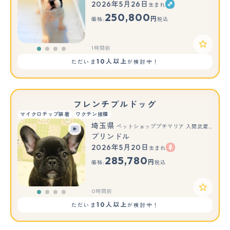
2026年5月26日
生まれ
250,800
円
価格:
税込
1時間前
10人以上
ただいま
が検討中！
フレンチブルドッグ
マイクロチップ装着
ワクチン接種
埼玉県
ペットショッププチマリア 入間武蔵藤沢店
ブリンドル
2026年5月20日
生まれ
285,780
円
価格:
税込
0時間前
10人以上
ただいま
が検討中！