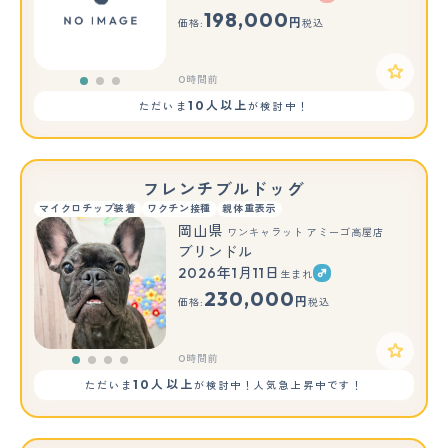
もっと見る
198,000
円
価格:
税込
0時間前
10人以上
ただいま
が検討中！
フレンチブルドッグ
マイクロチップ装着
ワクチン接種
親体重表示
岡山県
ワンキャラット アミーゴ高屋店
ブリンドル
2026年1月11日
生まれ
230,000
円
価格:
税込
0時間前
10人以上
ただいま
が検討中！人気急上昇中です！