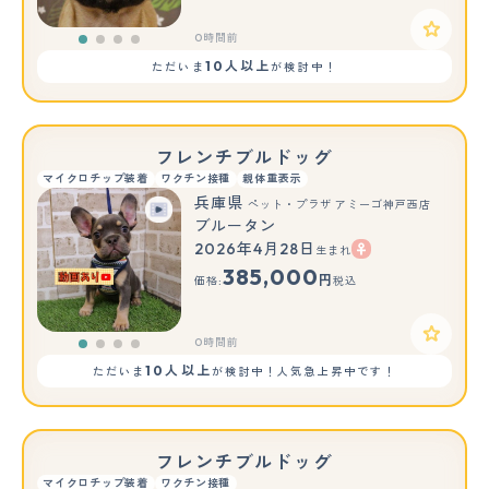
0時間前
10人以上
ただいま
が検討中！
フレンチブルドッグ
マイクロチップ装着
ワクチン接種
親体重表示
兵庫県
ペット・プラザ アミーゴ神戸西店
ブルータン
2026年4月28日
生まれ
385,000
円
価格:
税込
0時間前
10人以上
ただいま
が検討中！人気急上昇中です！
フレンチブルドッグ
マイクロチップ装着
ワクチン接種