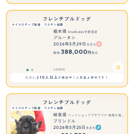
フレンチブルドッグ
マイクロチップ装着
ワクチン接種
栃木県
OneBuddy宇都宮店
ブルータン
2026年5月29日
生まれ
もっと見る
388,000
円
価格:
税込
0時間前
10人以上
ただいま
が検討中！人気急上昇中です！
フレンチブルドッグ
マイクロチップ装着
ワクチン接種
岐阜県
ペットショッププチマリア 岐阜大垣垂井店
ブリンドル
2026年5月25日
生まれ