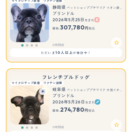
マイクロチップ装着
ワクチン接種
静岡県
ペットショッププチマリア イオン袋井店
ブリンドル
2026年5月25日
生まれ
307,780
円
価格:
税込
0時間前
10人以上
ただいま
が検討中！
フレンチブルドッグ
マイクロチップ装着
ワクチン接種
岐阜県
ペットショッププチマリア 大垣イオンモール店
ブリンドル
2026年5月26日
生まれ
274,780
円
価格:
税込
0時間前