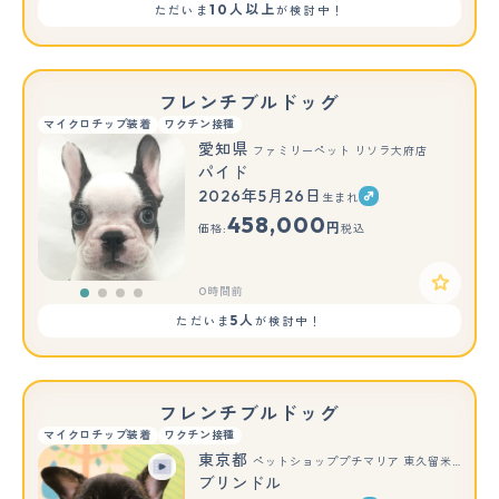
10人以上
ただいま
が検討中！
フレンチブルドッグ
マイクロチップ装着
ワクチン接種
愛知県
ファミリーペット リソラ大府店
パイド
2026年5月26日
生まれ
458,000
円
価格:
税込
0時間前
5人
ただいま
が検討中！
フレンチブルドッグ
マイクロチップ装着
ワクチン接種
東京都
ペットショッププチマリア 東久留米店
ブリンドル