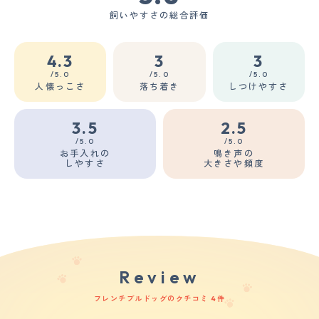
飼いやすさの総合評価
4.3
3
3
/5.0
/5.0
/5.0
人懐っこさ
落ち着き
しつけやすさ
3.5
2.5
/5.0
/5.0
お手入れの
鳴き声の
しやすさ
大きさや頻度
Review
フレンチブルドッグのクチコミ 4件