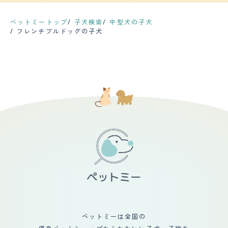
が、し～んとした夜中だと、１階の部屋で寝ているサクラ
けます。ペット用の洋服を着せることと、週２～３お風呂
だけで家の雰囲気が良くなります。
います。また、服に毛が付かないように洗濯後はすぐに畳
のイビキが２階まで聞こえてきます（笑） バーニーズマ
に入れることで少しマシになります。 カットはもともと
みタンスやクローゼットにしまうようにしています。フレ
ウンテンドッグ、ゴールデンレトリバー、オールドイング
短毛のためしません。 【総評】 好きところは、存在感と
ペットミートップ
子犬検索
中型犬の子犬
ブル特有のブルドック臭があるので月に2回ほどシャンプ
リッシュシープドッグなど大型犬も飼っていましたが、イ
愛嬌のある顔です。そしてとても賢いです。 出会いは公
フレンチブルドッグの子犬
ーをしていましたが、余計に皮膚が乾燥してフケがでてき
ビキの大きさはダントツです。 今年は北海道も猛暑でエ
園で散歩中のフレブルを見たのがきっかけで、近所のブリ
たので、月に1回にしました。 【総評】 5年前に結婚し小
アコンのない我が家では、昼間の室温に気を使いました
ーダーさんから迎え入れました。実家でも犬を飼っていた
梨でずっと犬が欲しいと旦那と話していました。そんな中
が、基本、立地的に涼しいので、天井のシーリングファン
ので（雑種）迎え入れるにあたって特に不安はありません
私と旦那両方がコロナを機に在宅勤務になりました。それ
のみで過ごせているので他のフレンチを飼っている方より
でした。 ペットたちを我が家に迎え入れてからの変化
をきっかけに犬を飼う事にしました。狭いマンションに住
は気が楽かなと。 サイズ的にも共にいろいろなことを一
は、子供が生き物を全く怖がらないところです。でこども
んでいるので運動量の少ない犬という事でフレブルを飼う
緒に楽しめる犬種だと思います。
たちは公園でお散歩中のワンちゃんとの距離感も上手にと
ことにしました。初めての犬でトイレトレーニングやしつ
れています。 ペットのお世話は簡単ではありませんが、
けをするのに最初の3か月は付きっきりで大変でしたが、
その子たちがいることでより一層家庭がにぎやかになりま
根気よく繰り返すことで覚えてくれました。 フレブル特
した。
有ののんびりおっとりした性格で怒ったり噛んだりするこ
とが無いので他の犬や人と遊んでいる時も安心です。ま
た、マイペースで寂しがる事もあまりないようで、遠出し
て家を長時間空けていても、その間はずっと部屋でおとな
しく寝ています。留守中に悪戯をすることもなくとても飼
いやすいです。 気候が良い日には旦那と犬と私でドライ
ブしたり、ドッグカフェやドッグランへ出かけます。出か
けた先でも吠えることが無くおとなしくしているので、我
が子（犬ですが）を見ていてとても誇らしいです！
ペットミーは全国の