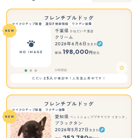
フレンチブルドッグ
マイクロチップ装着
遺伝子検査情報
ワクチン接種
千葉県
NEW
かねだい千葉店
クリーム
2026年6月6日
生まれ
もっと見る
198,000
円
価格:
税込
0時間前
5人
ただいま
が検討中！人気急上昇中です！
フレンチブルドッグ
マイクロチップ装着
ワクチン接種
愛知県
NEW
ペットショッププチマリア イオンタウン弥富店
ブラックタン
2026年5月27日
生まれ
252,780