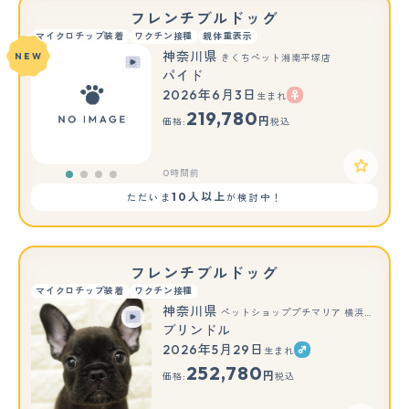
フレンチブルドッグ
マイクロチップ装着
ワクチン接種
親体重表示
神奈川県
NEW
きくちペット湘南平塚店
パイド
2026年6月3日
生まれ
219,780
円
価格:
税込
0時間前
10人以上
ただいま
が検討中！
フレンチブルドッグ
マイクロチップ装着
ワクチン接種
神奈川県
ペットショッププチマリア 横浜港北センター南店
ブリンドル
2026年5月29日
生まれ
252,780
円
価格:
税込