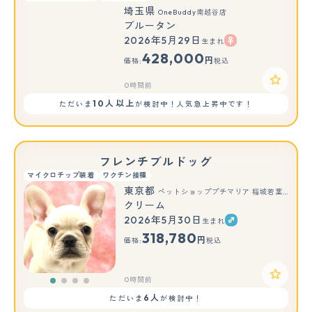
埼玉県
OneBuddy南越谷店
ブルータン
2026年5月29日
生まれ
428,000
円
価格:
税込
0時間前
10人以上
ただいま
が検討中！人気急上昇中です！
フレンチブルドッグ
マイクロチップ装着
ワクチン接種
東京都
ペットショッププチマリア 稲城若葉台店
クリーム
2026年5月30日
生まれ
318,780
円
価格:
税込
0時間前
6人
ただいま
が検討中！