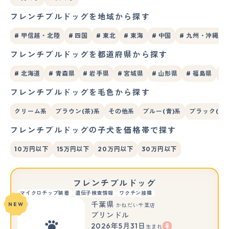
フレンチブルドッグを地域から探す
# 甲信越・北陸
# 四国
# 東北
# 東海
# 中国
# 九州・沖縄
フレンチブルドッグを都道府県から探す
# 北海道
# 青森県
# 岩手県
# 宮城県
# 山形県
# 福島県
#
フレンチブルドッグを毛色から探す
クリーム系
ブラウン(茶)系
その他系
ブルー(青)系
ブラック(黒)
フレンチブルドッグの子犬を価格帯で探す
10万円以下
15万円以下
20万円以下
30万円以下
フレンチブルドッグ
マイクロチップ装着
遺伝子検査情報
ワクチン接種
千葉県
NEW
かねだい千葉店
ブリンドル
2026年5月31日
生まれ