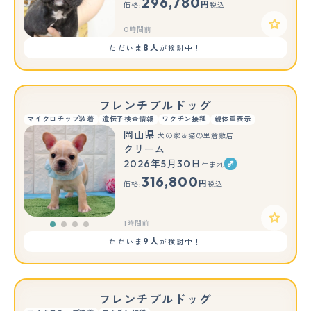
296,780
円
価格:
税込
0時間前
8人
ただいま
が検討中！
フレンチブルドッグ
マイクロチップ装着
遺伝子検査情報
ワクチン接種
親体重表示
岡山県
犬の家＆猫の里倉敷店
クリーム
2026年5月30日
生まれ
316,800
円
価格:
税込
1時間前
9人
ただいま
が検討中！
フレンチブルドッグ