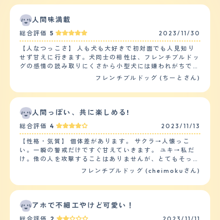
人間味満載
総合評価
5
2023/11/30
【人なつっこさ】 人も犬も大好きで初対面でも人見知り
せず甘えに行きます。犬同士の相性は、フレンチブルドッ
グの感情の読み取りにくさから小型犬には嫌われがちです
が、大型犬や同種のフレンチブルドッグとは相性が合う子
フレンチブルドッグ (ちーとさん)
が多いです。子どもも大好きなので、1歳半くらいの子か
らはおもちゃの奪い合いをして遊んでいることがありま
す。1歳未満の子からは、子犬特有のワチャワチャしてい
る行動を怖がられて泣かれることが多いですが本人は悪気
人間っぽい、共に楽しめる!
はありません。 【落ち着き】 比較的、日中は眠っている
総合評価
4
2023/11/13
こと多く面倒をおこすことはありません。しかし、遊び足
りない日の夕方以降からはかまって吠えがみられることが
【性格・気質】 個体差があります。 サクラ→人懐っこ
あります。家の物を荒らすこともなく、トイレトレーニン
い。一瞬の警戒だけですぐ甘えていきます。 ユキ→私だ
グをしっかりしていれば困ることはないです。 【しつけ
け。他の人を攻撃することはありませんが、とてもそっけ
やすさ】 1ヶ月程度のトイレトレーニングで、80%のトイ
ないです。 サクラ→コマンド入りやすい。基本的なこと
フレンチブルドッグ (cheimokuさん)
レは成功しましたが食糞はなかなかやめてもらえませんで
はすぐできました。 ユキ→若干、我が強い。 サクラ→猫
した。 短頭種で散歩が得意な子ではないため、30分程度
にも子供にもフレンドリー。ちょっとイヤなことをされて
の散歩でちょうどいいです。体力がついてくる散歩距離を
も迷惑そうな顔をしながら付き合っています。 ユキ→猫
伸ばします。 【お手入れ】 毛は短いためトリミングに連
嫌い、子供も得意じゃない。自分の範囲内には絶対に入っ
アホで不細工やけど可愛い！
れて行ったことはありません。しかし、換毛期に入ると抜
て来て欲しくないようです。 【健康・寿命】 幸いなこと
け毛が1ヶ月程度続き、掃除をかけた側から毛が抜けてい
総合評価
2
2023/11/11