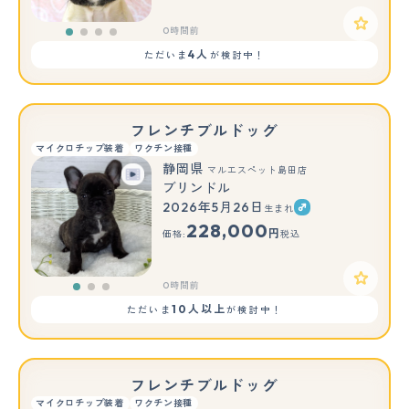
0時間前
4人
ただいま
が検討中！
フレンチブルドッグ
マイクロチップ装着
ワクチン接種
静岡県
マルエスペット島田店
ブリンドル
2026年5月26日
生まれ
もっと見る
228,000
円
価格:
税込
0時間前
10人以上
ただいま
が検討中！
フレンチブルドッグ
マイクロチップ装着
ワクチン接種