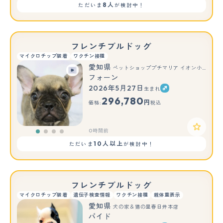
8人
ただいま
が検討中！
フレンチブルドッグ
マイクロチップ装着
ワクチン接種
愛知県
ペットショッププチマリア イオン小牧店
フォーン
2026年5月27日
生まれ
296,780
円
価格:
税込
0時間前
10人以上
ただいま
が検討中！
フレンチブルドッグ
マイクロチップ装着
遺伝子検査情報
ワクチン接種
親体重表示
愛知県
犬の家＆猫の里春日井本店
パイド