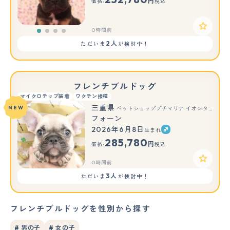
円
価格:
税込
0時間前
2人
ただいま
が検討中！
フレンチブルドッグ
マイクロチップ装着
ワクチン接種
三重県
NEW
ペットショッププチマリア イオンタウン伊勢ララパーク店
フォーン
2026年6月8日
生まれ
285,780
円
価格:
税込
0時間前
3人
ただいま
が検討中！
フレンチブルドッグを性別から探す
# 男の子
# 女の子