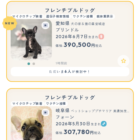
フレンチブルドッグ
マイクロチップ装着
遺伝子検査情報
ワクチン接種
親体重表示
愛知県
NEW
犬の家＆猫の里安城店
ブリンドル
2026年6月7日
生まれ
もっと見る
390,500
円
価格:
税込
1時間前
6人
ただいま
が検討中！
フレンチブルドッグ
マイクロチップ装着
ワクチン接種
岐阜県
ペットショッププチマリア 美濃加茂店
フォーン
2026年5月30日
生まれ
307,780
円
価格:
税込