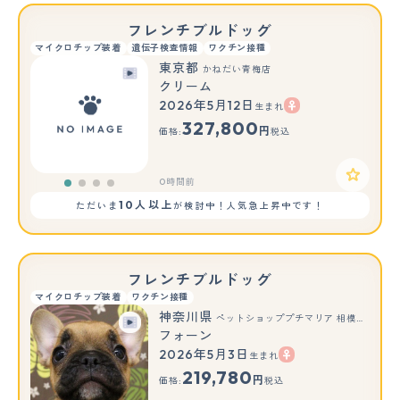
フレンチブルドッグ
マイクロチップ装着
遺伝子検査情報
ワクチン接種
東京都
かねだい青梅店
クリーム
2026年5月12日
生まれ
327,800
円
価格:
税込
0時間前
10人以上
ただいま
が検討中！人気急上昇中です！
フレンチブルドッグ
マイクロチップ装着
ワクチン接種
神奈川県
ペットショッププチマリア 相模原店
フォーン
2026年5月3日
生まれ
219,780
円
価格:
税込