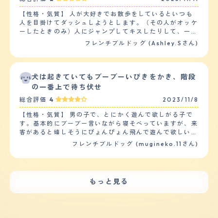
に２匹とも健康で特に悩まされるようなことは今まであり
きます。ブラッシングは毎日必須です。 中耳炎になった
ませんでした。 ただ、ユキは大丈夫なのですが、サクラ
ことはありますが、治療し清潔を保つように気をつけてか
【性格・気質】 人が大好きでお散歩をしているといつも
が体系的に詰まった子なので、暑さや興奮などで呼吸が大
らは一度も再発したことはありません。チェリーアイにな
人を目掛けてダッシュしようとします。（その人がオッケ
変なことになるので気をつけています。 【運動の頻度】
りやすい犬種なので、目を掻いて傷ができてしまい目薬を
ーしたときのみ）人にジャンプしてキスしたりして、一度
普段はリードを付けてのお散歩には行っていません。自宅
必要になったこともあります。2週間程度の目薬治療で完
その人に撫でてもらったりするとなかなか離れようとしま
フレンチブルドッグ (Ashley.Sさん)
の敷地が広いため、私の外作業時に一緒に出てフリーで遊
治しました。 【鳴き声】 犬種的に無駄吠えは少ないほう
せん。愛想が良くて周りからは好かれます。怒ったことや
びます。家の中では運動というよりは普通の生活です。私
ですが、吠えるときは普通にうるさいです。部屋の窓を閉
噛んだ事が一度もなく、子供や他の犬とも相性が良いで
が家を空ける時はハウスしています。夏場のみサクラだけ
めていれば外にはあまり漏れていないと思います(苦情な
す。ただ興奮してジャンプしようとするので、小さい子供
涼しい場所に自分で移動出来るようフリーでいます。
し)。構って吠えが多く、外の音や訪問者にはほとんど吠
の前ではしっかりリードを持って監視が必要です。物覚え
犬は起きていてもブーブーいびきをかき、階段
【毛の手入れ・シャンプー回数】 短毛です。 ユキは、毛
えることはありません。お留守番でも大人しくしていま
は悪く、お手やお座りを覚えさせるまでに100回以上くり
の一番上で待ち伏せ
量少なめで汚れや臭いもあまりありません。シャンプーも
す。 【総評】 鼻ぺちゃで顔にシワがあるため、おじさん
かえり沢山おやつを消費しました。しつけには根気が必要
どんなシャンプーでも特に問題ないようです。お耳のお手
総合評価
4
2023/11/8
に見えて可愛いです。表情も分かりやすく人間味がありま
です。 【健康・寿命】 フレンチブルドッグは皮膚が弱い
入れをしても通常汚れで特に問題ないようです。 サクラ
す。 出会いはペットショップです。他の子吠えているな
事で知られています。アレルギーにならない為に、ドッグ
は毛がとても密です。皮膚の汚れや臭いもユキよりありま
【性格・気質】 男の子で、とにかく遊んで欲しがる子で
かスヤスヤ寝ているのが印象的です。 共働きのため、お
フードとおやついつも同じものをあげています。最近シャ
す。シャンプーはノルバサンシャンプーなどを使っていま
す。基本的にブーブー言いながら寝そべっていますが、来
留守番ができるのか不安でした。夜勤で最高17時間お留
ンプーを変えるとその日から皮膚にブツブツが出来てしま
す。時には沐浴をして皮膚トラブル防止します。お耳のお
客があると嬉しそうにぴょんぴょん飛んで遊んで欲しいア
守番がありましたが、自動餌やり機やペットカメラを導入
いました。アレルギーには細心の注意が必要です。 【運
手入れもきちんとしないとユキより汚れています。お手入
ピールをします。トイレに行きたくなったときしか吠えま
フレンチブルドッグ (mugineko.11さん)
し問題なく過ごせました。しかし、長時間のお留守番は可
動の頻度】 一日のほとんどを寝て過ごしています。寒暖
れを怠るときっとすぐ皮膚トラブルをおこしてしまうので
せん。 【健康・寿命】 持病もなくとても元気に私語して
哀想だと思い、日勤のみの職場に転職しお留守番時間が短
差に弱く、暑かったり寒かったりすると外に出たがりませ
はないかと思われます。 【総評】 ブサカワと言われてい
います。定期的に病院へ通うことはありませんが、皮膚の
くなるように工夫しました。お出かけで長時間のお留守番
んし、出さないようにしています。気候が良い時は1時間
ますが、他の犬種にはない可愛さがあると思います。よく
病気になりやすいので調子が悪い時とワクチンの時に動物
が必要になる際は、出かける前にドッグランやお散歩に連
外をお散歩しています。それ以外は一日数回計20分くら
フレンチブルドッグを飼われている方が人間が入っている
病院へ連れて行っています。 【運動の頻度】 庭がドッグ
れていき疲れさせるように工夫しています。愛犬が我が家
いトイレの為に外へ出ます。 【毛の手入れ・シャンプー
もっと見る
のではと思うとおっしゃっていますが、私もしょっちゅう
ランになっているので、午前、午後１５時ごろ、暑すぎな
にきてくれたおかげで、夫婦の話題も増え、ペットカフェ
回数】 フレブルはショートヘアーで知られていてトリミ
そう思うことがあります。 人間っぽいイビキもそのひと
い時間の 夕方に自由に遊んでもらっています。気が済ん
やペット同伴でデートができるお出かけスポットを巡るな
ングの必要は全くありません。ただ、誤算だったのが抜け
つ。マズルのかげんだと思うのですが、我が家の場合特に
だら戻ってきます。 【毛の手入れ・シャンプー回数】 毛
ど出かける幅が増えました。1番は、夫婦の喧嘩の緩衝役
毛が思った以上に多いです。室内にいつもいるのもあっ
サクラのイビキが大きい!（笑） 家が古いのもあります
が硬くて短毛です。季節の変わり目はとてつもなく毛が抜
になっていることに感謝しています。愛犬が甘えてくれる
て、毛がフロアーに充満するので1日2回は掃除機をかけて