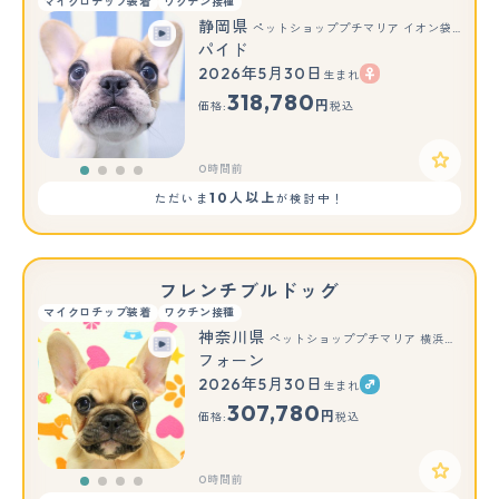
マイクロチップ装着
ワクチン接種
静岡県
ペットショッププチマリア イオン袋井店
パイド
2026年5月30日
生まれ
318,780
円
価格:
税込
0時間前
10人以上
ただいま
が検討中！
フレンチブルドッグ
マイクロチップ装着
ワクチン接種
神奈川県
ペットショッププチマリア 横浜永田台店
フォーン
2026年5月30日
生まれ
307,780
円
価格:
税込
0時間前