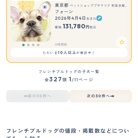
東京都
ペットショッププチマリア 町田多摩境店
フォーン
2026年4月4日
生まれ
131,780
円
価格:
税込
0時間前
10人以上
ただいま
が検討中！
フレンチブルドッグの子犬一覧
327
1
全
頭
/11ページ
前の30件へ
次の30件へ
フレンチブルドッグの値段・掲載数などについ