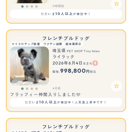
0時間前
10人以上
ただいま
が検討中！
フレンチブルドッグ
マイクロチップ装着
ワクチン接種
親体重表示
埼玉県
PET SHOP Tiny tales
ライラック
2026年6月4日
生まれ
998,800
円
価格:
税込
4日前
フラッフィー仲間入りしました🩵
10人以上
ただいま
が検討中！人気急上昇中です！
フレンチブルドッグ