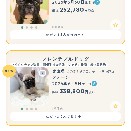
2026年5月30日
生まれ
252,780
円
価格:
税込
0時間前
5人
ただいま
が検討中！
フレンチブルドッグ
マイクロチップ装着
遺伝子検査情報
ワクチン接種
親体重表示
兵庫県
NEW
犬の家＆猫の里カナート西神戸店
フォーン
2026年6月5日
生まれ
338,800
円
価格:
税込
1時間前
6人
ただいま
が検討中！