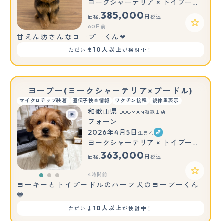
ヨークシャーテリア × トイプードル(トイ)
385,000
円
価格:
税込
60日前
甘えん坊さんなヨープーくん❤
10人以上
ただいま
が検討中！
ヨープー(ヨークシャーテリア×プードル)
マイクロチップ装着
遺伝子検査情報
ワクチン接種
親体重表示
和歌山県
DOGMAN和歌山店
フォーン
2026年4月5日
生まれ
もっと見る
ヨークシャーテリア × トイプードル(トイ)
363,000
円
価格:
税込
4時間前
ヨーキーとトイプードルのハーフ犬のヨープーくん
💙
10人以上
ただいま
が検討中！