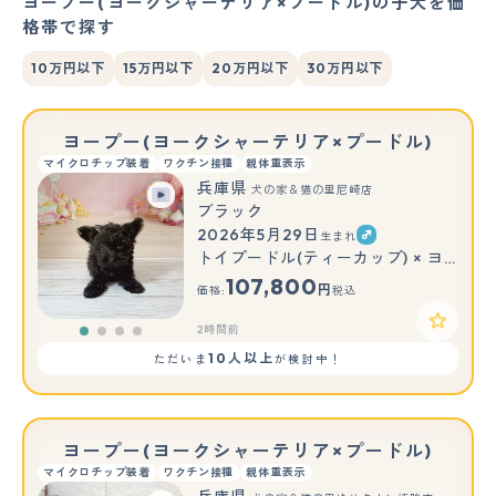
ヨープー(ヨークシャーテリア×プードル)の子犬を価
格帯で探す
10万円以下
15万円以下
20万円以下
30万円以下
ヨープー(ヨークシャーテリア×プードル)
マイクロチップ装着
ワクチン接種
親体重表示
兵庫県
犬の家＆猫の里尼崎店
ブラック
2026年5月29日
生まれ
トイプードル(ティーカップ) × ヨークシャーテリア
107,800
円
価格:
税込
2時間前
10人以上
ただいま
が検討中！
ヨープー(ヨークシャーテリア×プードル)
マイクロチップ装着
ワクチン接種
親体重表示