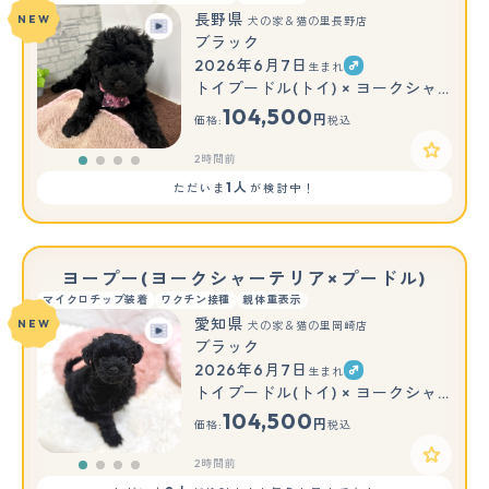
長野県
NEW
犬の家＆猫の里長野店
ブラック
2026年6月7日
生まれ
トイプードル(トイ) × ヨークシャーテリア
104,500
円
価格:
税込
2時間前
1人
ただいま
が検討中！
ヨープー(ヨークシャーテリア×プードル)
マイクロチップ装着
ワクチン接種
親体重表示
愛知県
NEW
犬の家＆猫の里岡崎店
ブラック
2026年6月7日
生まれ
トイプードル(トイ) × ヨークシャーテリア
104,500
円
価格:
税込
2時間前