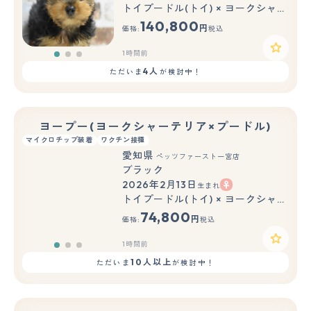
もっと見る
トイプードル(トイ) × ヨークシャーテリア
140,800
円
価格:
税込
1時間前
4人
ただいま
が検討中！
ヨープー(ヨークシャーテリア×プードル)
マイクロチップ装着
ワクチン接種
愛知県
ペッツファースト一宮店
ブラック
2026年2月13日
生まれ
もっと見る
トイプードル(トイ) × ヨークシャーテリア
74,800
円
価格:
税込
1時間前
10人以上
ただいま
が検討中！