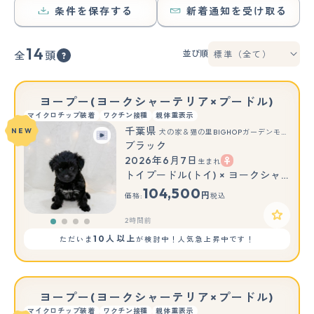
条件を保存する
新着通知を受け取る
14
並び順
全
頭
ヨープー(ヨークシャーテリア×プードル)
マイクロチップ装着
ワクチン接種
親体重表示
千葉県
NEW
犬の家＆猫の里BIGHOPガーデンモール印西店
ブラック
2026年6月7日
生まれ
トイプードル(トイ) × ヨークシャーテリア
104,500
円
価格:
税込
2時間前
10人以上
ただいま
が検討中！人気急上昇中です！
ヨープー(ヨークシャーテリア×プードル)
マイクロチップ装着
ワクチン接種
親体重表示