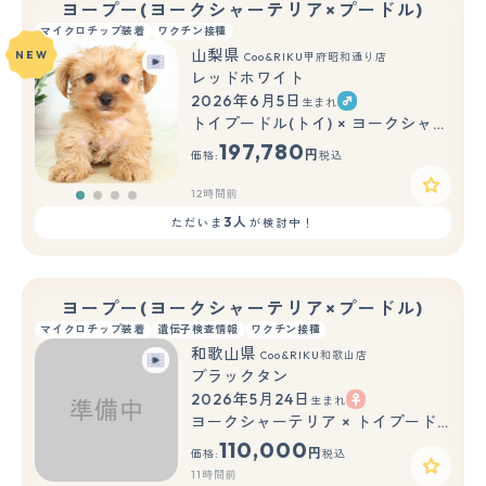
ヨープー(ヨークシャーテリア×プードル)
マイクロチップ装着
ワクチン接種
山梨県
NEW
Coo&RIKU甲府昭和通り店
レッドホワイト
2026年6月5日
生まれ
トイプードル(トイ) × ヨークシャーテリア
197,780
円
価格:
税込
12時間前
3人
ただいま
が検討中！
ヨープー(ヨークシャーテリア×プードル)
マイクロチップ装着
遺伝子検査情報
ワクチン接種
和歌山県
Coo&RIKU和歌山店
ブラックタン
2026年5月24日
生まれ
ヨークシャーテリア × トイプードル(トイ)
110,000
円
価格:
税込
11時間前