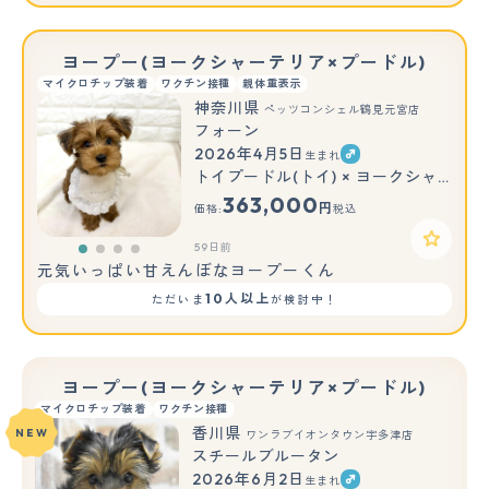
ヨープー(ヨークシャーテリア×プードル)
マイクロチップ装着
ワクチン接種
親体重表示
神奈川県
ペッツコンシェル鶴見元宮店
フォーン
2026年4月5日
生まれ
トイプードル(トイ) × ヨークシャーテリア
363,000
円
価格:
税込
59日前
元気いっぱい甘えんぼなヨープーくん
10人以上
ただいま
が検討中！
ヨープー(ヨークシャーテリア×プードル)
マイクロチップ装着
ワクチン接種
香川県
NEW
ワンラブイオンタウン宇多津店
スチールブルータン
2026年6月2日
生まれ