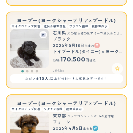
ヨープー(ヨークシャーテリア×プードル)
マイクロチップ装着
遺伝子検査情報
ワクチン接種
親体重表示
石川県
犬の家＆猫の里アミーゴ金沢おこばた店
ブラック
2026年5月18日
生まれ
トイプードル(タイニー) × ヨークシャーテリア
170,500
円
価格:
税込
2時間前
10人以上
ただいま
が検討中！人気急上昇中です！
ヨープー(ヨークシャーテリア×プードル)
マイクロチップ装着
ワクチン接種
親体重表示
東京都
ペッツコンシェルMitteN府中店
フォーン
2026年4月5日
生まれ