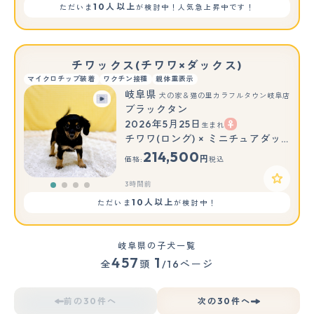
10人以上
ただいま
が検討中！人気急上昇中です！
チワックス(チワワ×ダックス)
マイクロチップ装着
ワクチン接種
親体重表示
岐阜県
犬の家＆猫の里カラフルタウン岐阜店
ブラックタン
2026年5月25日
生まれ
チワワ(ロング) × ミニチュアダックスフンド(ロング)
214,500
円
価格:
税込
3時間前
10人以上
ただいま
が検討中！
岐阜県の子犬一覧
457
1
全
頭
/16ページ
前の30件へ
次の30件へ