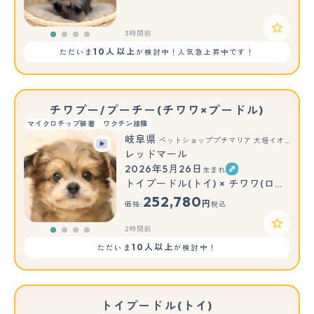
3時間前
10人以上
ただいま
が検討中！人気急上昇中です！
チワプー/プーチー(チワワ×プードル)
マイクロチップ装着
ワクチン接種
岐阜県
ペットショッププチマリア 大垣イオンモール店
レッドマール
2026年5月26日
生まれ
トイプードル(トイ) × チワワ(ロング)
252,780
円
価格:
税込
2時間前
10人以上
ただいま
が検討中！
トイプードル(トイ)