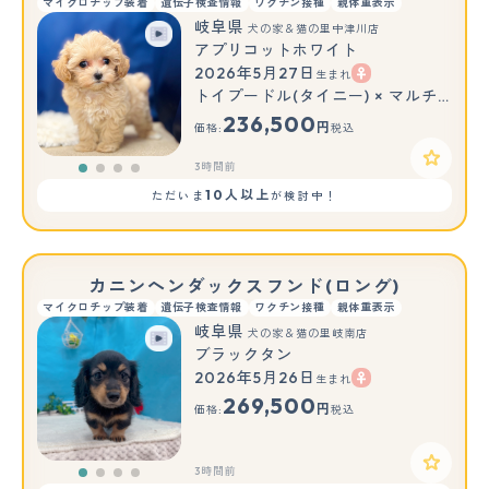
マイクロチップ装着
遺伝子検査情報
ワクチン接種
親体重表示
岐阜県
犬の家＆猫の里中津川店
アプリコットホワイト
2026年5月27日
生まれ
トイプードル(タイニー) × マルチーズ
236,500
円
価格:
税込
3時間前
10人以上
ただいま
が検討中！
カニンヘンダックスフンド(ロング)
マイクロチップ装着
遺伝子検査情報
ワクチン接種
親体重表示
岐阜県
犬の家＆猫の里岐南店
ブラックタン
2026年5月26日
生まれ
269,500
円
価格:
税込
3時間前