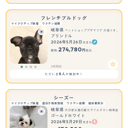
フレンチブルドッグ
マイクロチップ装着
ワクチン接種
岐阜県
ペットショッププチマリア 大垣イオンモール店
ブリンドル
2026年5月26日
生まれ
274,780
円
価格:
税込
2時間前
8人
ただいま
が検討中！
シーズー
マイクロチップ装着
遺伝子検査情報
ワクチン接種
親体重表示
岐阜県
犬の家＆猫の里カラフルタウン岐阜店
ゴールドホワイト
2026年5月29日
生まれ