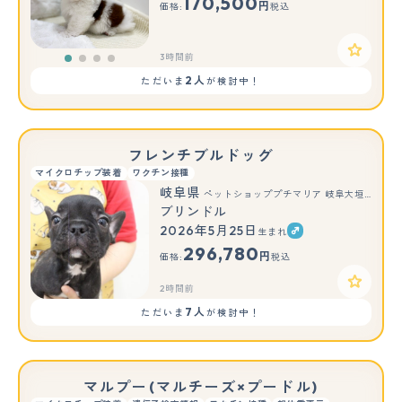
170,500
円
価格:
税込
3時間前
2人
ただいま
が検討中！
フレンチブルドッグ
マイクロチップ装着
ワクチン接種
岐阜県
ペットショッププチマリア 岐阜大垣垂井店
ブリンドル
2026年5月25日
生まれ
296,780
円
価格:
税込
2時間前
7人
ただいま
が検討中！
マルプー(マルチーズ×プードル)