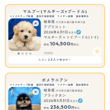
マルプー(マルチーズ×プードル)
マイクロチップ装着
遺伝子検査情報
ワクチン接種
親体重表示
岐阜県
犬の家＆猫の里中津川店
アプリコット
2026年6月1日
生まれ
マルチーズ × トイプードル(トイ)
104,500
円
価格:
税込
3時間前
2人
ただいま
が検討中！
ポメラニアン
マイクロチップ装着
遺伝子検査情報
ワクチン接種
親体重表示
岐阜県
犬の家＆猫の里岐南店
ブラックタン
2026年5月31日
生まれ
236,500
円
価格:
税込