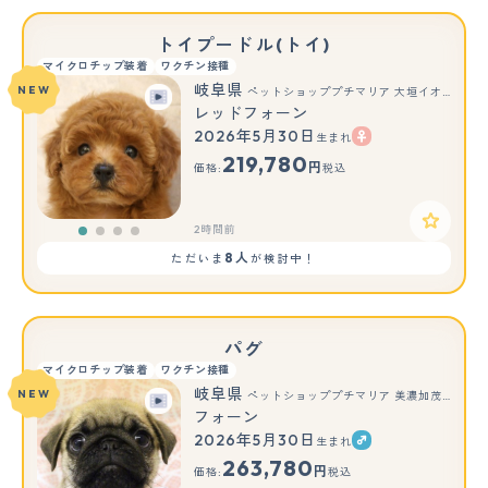
トイプードル(トイ)
マイクロチップ装着
ワクチン接種
岐阜県
NEW
ペットショッププチマリア 大垣イオンモール店
レッドフォーン
2026年5月30日
生まれ
219,780
円
価格:
税込
2時間前
8人
ただいま
が検討中！
パグ
マイクロチップ装着
ワクチン接種
岐阜県
NEW
ペットショッププチマリア 美濃加茂店
フォーン
2026年5月30日
生まれ
263,780
円
価格:
税込