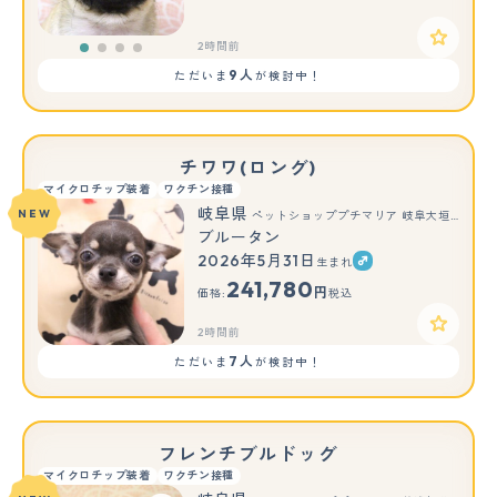
2時間前
9人
ただいま
が検討中！
チワワ(ロング)
マイクロチップ装着
ワクチン接種
岐阜県
NEW
ペットショッププチマリア 岐阜大垣垂井店
ブルータン
2026年5月31日
生まれ
241,780
円
価格:
税込
2時間前
7人
ただいま
が検討中！
フレンチブルドッグ
マイクロチップ装着
ワクチン接種