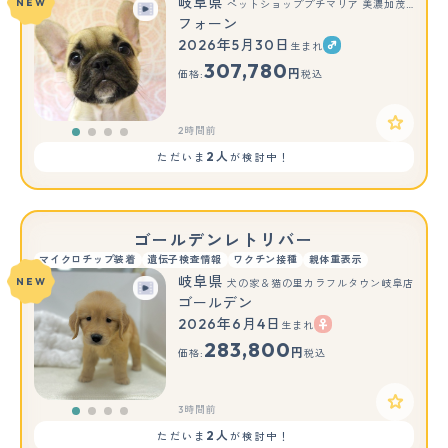
岐阜県
NEW
ペットショッププチマリア 美濃加茂店
フォーン
2026年5月30日
生まれ
307,780
円
価格:
税込
2時間前
2人
ただいま
が検討中！
ゴールデンレトリバー
マイクロチップ装着
遺伝子検査情報
ワクチン接種
親体重表示
岐阜県
NEW
犬の家＆猫の里カラフルタウン岐阜店
ゴールデン
2026年6月4日
生まれ
283,800
円
価格:
税込
3時間前
2人
ただいま
が検討中！