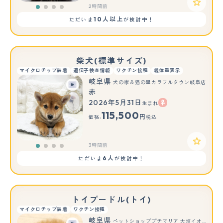
2時間前
10人以上
ただいま
が検討中！
柴犬(標準サイズ)
マイクロチップ装着
遺伝子検査情報
ワクチン接種
親体重表示
岐阜県
犬の家＆猫の里カラフルタウン岐阜店
赤
2026年5月31日
生まれ
115,500
円
価格:
税込
3時間前
6人
ただいま
が検討中！
トイプードル(トイ)
マイクロチップ装着
ワクチン接種
岐阜県
ペットショッププチマリア 大垣イオンモール店