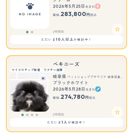
2026年5月25日
生まれ
もっと見る
283,800
円
価格:
税込
2時間前
10人以上
ただいま
が検討中！
ぺキニーズ
マイクロチップ装着
ワクチン接種
岐阜県
ペットショッププチマリア 岐阜羽島店
ブラックホワイト
2026年5月28日
生まれ
274,780
円
価格:
税込
2時間前
1人
ただいま
が検討中！