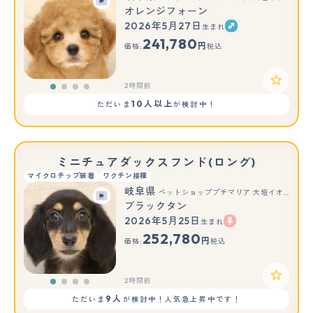
オレンジフォーン
2026年5月27日
生まれ
241,780
円
価格:
税込
2時間前
10人以上
ただいま
が検討中！
ミニチュアダックスフンド(ロング)
マイクロチップ装着
ワクチン接種
岐阜県
ペットショッププチマリア 大垣イオンモール店
ブラックタン
2026年5月25日
生まれ
252,780
円
価格:
税込
2時間前
9人
ただいま
が検討中！人気急上昇中です！