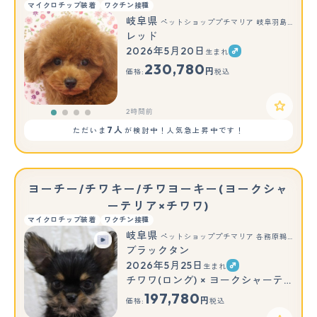
マイクロチップ装着
ワクチン接種
岐阜県
ペットショッププチマリア 岐阜羽島店
レッド
2026年5月20日
生まれ
230,780
円
価格:
税込
2時間前
7人
ただいま
が検討中！人気急上昇中です！
ヨーチー/チワキー/チワヨーキー(ヨークシャ
ーテリア×チワワ)
マイクロチップ装着
ワクチン接種
岐阜県
ペットショッププチマリア 各務原鵜沼店
ブラックタン
2026年5月25日
生まれ
チワワ(ロング) × ヨークシャーテリア
197,780
円
価格:
税込