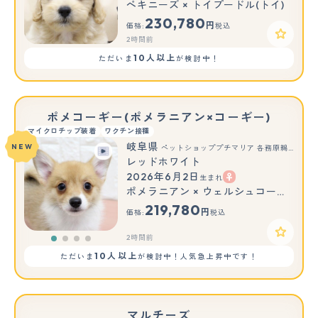
ペキニーズ × トイプードル(トイ)
230,780
円
価格:
税込
2時間前
10人以上
ただいま
が検討中！
ポメコーギー(ポメラニアン×コーギー)
マイクロチップ装着
ワクチン接種
岐阜県
NEW
ペットショッププチマリア 各務原鵜沼店
レッドホワイト
2026年6月2日
生まれ
ポメラニアン × ウェルシュコーギーペンブローク
219,780
円
価格:
税込
2時間前
10人以上
ただいま
が検討中！人気急上昇中です！
マルチーズ