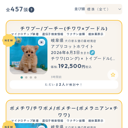
457
並び順
全
頭
チワプー/プーチー(チワワ×プードル)
マイクロチップ装着
遺伝子検査情報
ワクチン接種
親体重表示
岐阜県
NEW
犬の家＆猫の里岐南店
アプリコットホワイト
2026年6月3日
生まれ
チワワ(ロング) × トイプードル(トイ)
192,500
円
価格:
税込
3時間前
2人
ただいま
が検討中！
ポメチワ/チワポメ/ポメチー(ポメラニアン×チ
ワワ)
マイクロチップ装着
遺伝子検査情報
ワクチン接種
親体重表示
岐阜県
NEW
犬の家＆猫の里岐南店