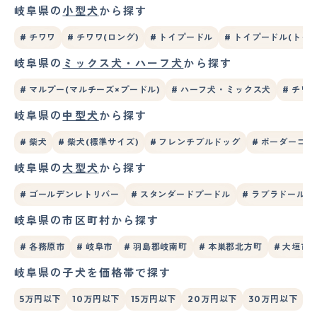
岐阜県の
小型犬
から探す
# チワワ
# チワワ(ロング)
# トイプードル
# トイプードル(トイ)
岐阜県の
ミックス犬・ハーフ犬
から探す
# マルプー(マルチーズ×プードル)
# ハーフ犬・ミックス犬
# チワ
岐阜県の
中型犬
から探す
# 柴犬
# 柴犬(標準サイズ)
# フレンチブルドッグ
# ボーダーコリ
岐阜県の
大型犬
から探す
# ゴールデンレトリバー
# スタンダードプードル
# ラブラドール
岐阜県の市区町村から探す
# 各務原市
# 岐阜市
# 羽島郡岐南町
# 本巣郡北方町
# 大垣市
岐阜県の子犬を価格帯で探す
5万円以下
10万円以下
15万円以下
20万円以下
30万円以下