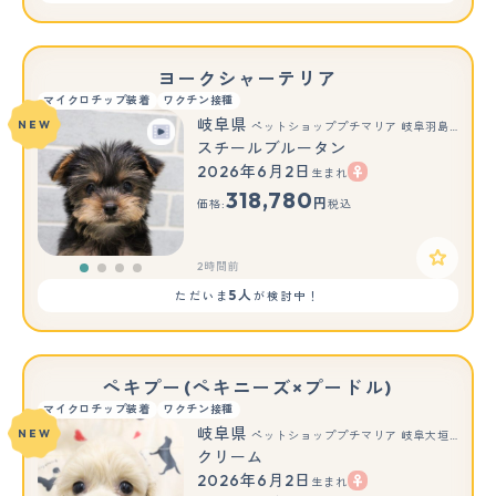
ヨークシャーテリア
マイクロチップ装着
ワクチン接種
岐阜県
NEW
ペットショッププチマリア 岐阜羽島店
スチールブルータン
2026年6月2日
生まれ
318,780
円
価格:
税込
2時間前
5人
ただいま
が検討中！
ペキプー(ペキニーズ×プードル)
マイクロチップ装着
ワクチン接種
岐阜県
NEW
ペットショッププチマリア 岐阜大垣垂井店
クリーム
2026年6月2日
生まれ