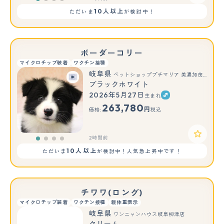
10人以上
ただいま
が検討中！
ボーダーコリー
マイクロチップ装着
ワクチン接種
岐阜県
ペットショッププチマリア 美濃加茂店
ブラックホワイト
2026年5月27日
生まれ
263,780
円
価格:
税込
2時間前
10人以上
ただいま
が検討中！人気急上昇中です！
チワワ(ロング)
マイクロチップ装着
ワクチン接種
親体重表示
岐阜県
ワンニャンハウス岐阜柳津店
クリーム