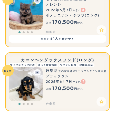
オレンジ
2026年6月7日
生まれ
ポメラニアン × チワワ(ロング)
170,500
円
価格:
税込
3時間前
1人
ただいま
が検討中！
カニンヘンダックスフンド(ロング)
マイクロチップ装着
遺伝子検査情報
ワクチン接種
親体重表示
岐阜県
NEW
犬の家＆猫の里カラフルタウン岐阜店
ブラックタン
2026年6月7日
生まれ
170,500
円
価格:
税込
3時間前