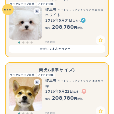
マイクロチップ装着
ワクチン接種
岐阜県
NEW
ペットショッププチマリア 各務原鵜沼店
ホワイト
2026年5月31日
生まれ
208,780
円
価格:
税込
2時間前
3人
ただいま
が検討中！
柴犬(標準サイズ)
マイクロチップ装着
ワクチン接種
岐阜県
ペットショッププチマリア 美濃加茂店
赤
2026年5月22日
生まれ
208,780
円
価格:
税込
2時間前