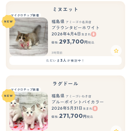
ミヌエット
マイクロチップ装着
福島県
NEW
アミーゴ小名浜店
ブラウンタビーホワイト
2026年4月4日
生まれ
293,700
円
価格:
税込
3時間前
3人
ただいま
が検討中！
ラグドール
マイクロチップ装着
福島県
NEW
アミーゴいわき店
ブルーポイントバイカラー
2026年5月31日
生まれ
もっと見る
271,700
円
価格:
税込