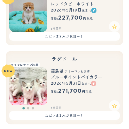
レッドタビーホワイト
2026年5月19日
生まれ
227,700
円
価格:
税込
3時間前
2人
ただいま
が検討中！
ラグドール
マイクロチップ装着
福島県
NEW
アミーゴいわき店
ブルーポイントバイカラー
2026年5月31日
生まれ
もっと見る
271,700
円
価格:
税込
3時間前
2人
ただいま
が検討中！