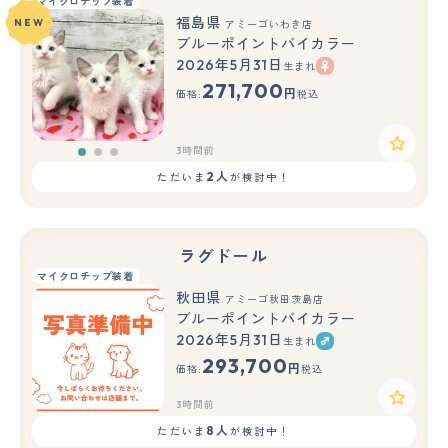
マイクロチップ装着
福島県
NEW
アミーゴいわき店
ブルーポイントバイカラー
2026年5月31日
生まれ
もっと見る
271,700
円
価格:
税込
3時間前
2人
ただいま
が検討中！
ラグドール
マイクロチップ装着
秋田県
アミーゴ秋田茨島店
ブルーポイントバイカラー
2026年5月31日
生まれ
293,700
円
価格:
税込
3時間前
8人
ただいま
が検討中！