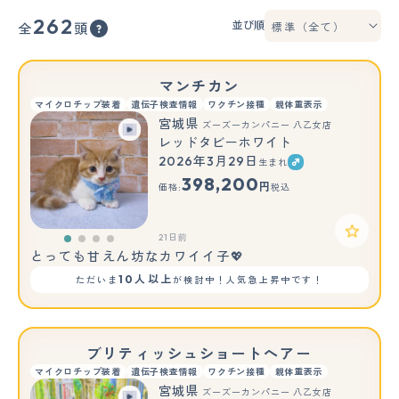
262
並び順
全
頭
マンチカン
マイクロチップ装着
遺伝子検査情報
ワクチン接種
親体重表示
宮城県
ズーズーカンパニー 八乙女店
レッドタビーホワイト
2026年3月29日
生まれ
398,200
円
価格:
税込
21日前
とっても甘えん坊なカワイイ子💖
10人以上
ただいま
が検討中！人気急上昇中です！
ブリティッシュショートヘアー
マイクロチップ装着
遺伝子検査情報
ワクチン接種
親体重表示
宮城県
ズーズーカンパニー 八乙女店