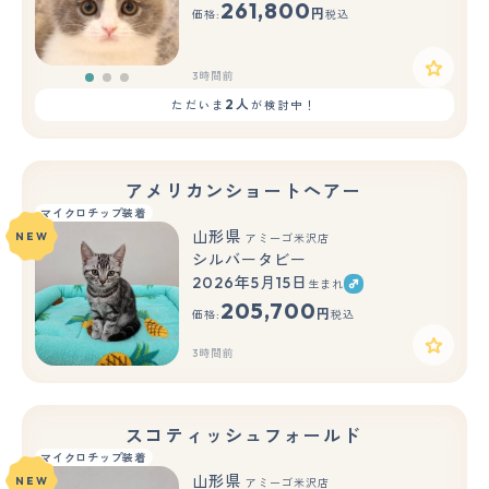
261,800
円
価格:
税込
3時間前
2人
ただいま
が検討中！
アメリカンショートヘアー
マイクロチップ装着
山形県
NEW
アミーゴ米沢店
シルバータビー
2026年5月15日
生まれ
205,700
円
価格:
税込
3時間前
スコティッシュフォールド
マイクロチップ装着
山形県
NEW
アミーゴ米沢店