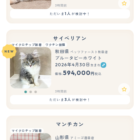
3時間前
1人
ただいま
が検討中！
サイベリアン
マイクロチップ装着
ワクチン接種
秋田県
NEW
ペッツファースト秋田店
ブルータビーホワイト
2026年4月30日
生まれ
もっと見る
594,000
円
価格:
税込
3時間前
3人
ただいま
が検討中！
マンチカン
マイクロチップ装着
山形県
アミーゴ酒田店