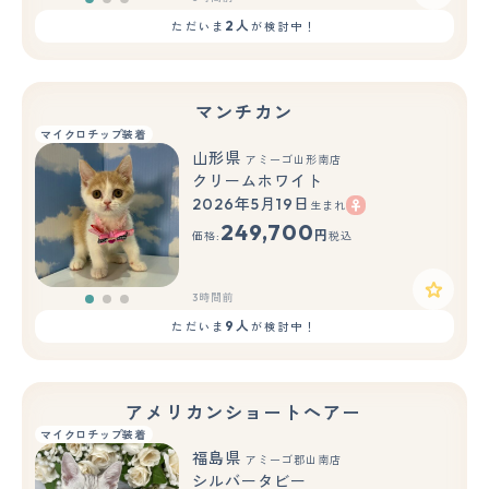
2人
ただいま
が検討中！
マンチカン
マイクロチップ装着
山形県
アミーゴ山形南店
クリームホワイト
2026年5月19日
生まれ
もっと見る
249,700
円
価格:
税込
3時間前
9人
ただいま
が検討中！
アメリカンショートヘアー
マイクロチップ装着
福島県
アミーゴ郡山南店
シルバータビー