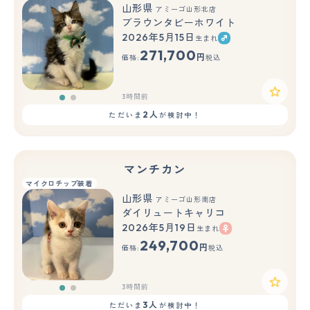
山形県
アミーゴ山形北店
ブラウンタビーホワイト
2026年5月15日
生まれ
もっと見る
271,700
円
価格:
税込
3時間前
2人
ただいま
が検討中！
マンチカン
マイクロチップ装着
山形県
アミーゴ山形南店
ダイリュートキャリコ
2026年5月19日
生まれ
もっと見る
249,700
円
価格:
税込
3時間前
3人
ただいま
が検討中！