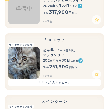
ブラウンタビーホワイト
2026年5月22日
生まれ
317,900
円
価格:
税込
3時間前
ミヌエット
マイクロチップ装着
福島県
アミーゴ福島南店
ブラウンタビー
2026年4月30日
生まれ
251,900
円
価格:
税込
3時間前
1人
ただいま
が検討中！
メインクーン
マイクロチップ装着