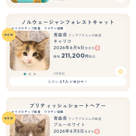
ノルウェージャンフォレストキャット
マイクロチップ装着
ワクチン接種
青森県
NEW
ワンラブエルムの街店
キャリコ
2026年6月4日
生まれ
もっと見る
211,200
円
価格:
税込
3時間前
1人
ただいま
が検討中！
ブリティッシュショートヘアー
マイクロチップ装着
ワクチン接種
青森県
NEW
ワンラブエルムの街店
ブルーホワイト
2026年6月5日
生まれ
もっと見る