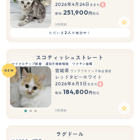
2026年4月24日
生まれ
251,900
円
価格:
税込
3時間前
2人
ただいま
が検討中！
スコティッシュストレート
マイクロチップ装着
遺伝子検査情報
ワクチン接種
宮城県
NEW
ワンラブカインズ仙台港店
レッドタビーホワイト
2026年6月3日
生まれ
もっと見る
184,800
円
価格:
税込
3時間前
ラグドール