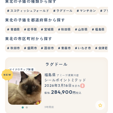
東北の子猫の種類から探す
# スコティッシュフォールド
# ラグドール
# マンチカン
# ブリ
東北の子猫を都道府県から探す
# 青森県
# 岩手県
# 宮城県
# 秋田県
# 山形県
# 福島県
東北の市区町村から探す
# 秋田市
# 盛岡市
# 酒田市
# 青森市
# いわき市
# 会津若松
ラグドール
マイクロチップ装着
福島県
NEW
アミーゴ須賀川店
シールポイントミテッド
2026年3月16日
生まれ
もっと見る
284,900
円
価格:
税込
3時間前