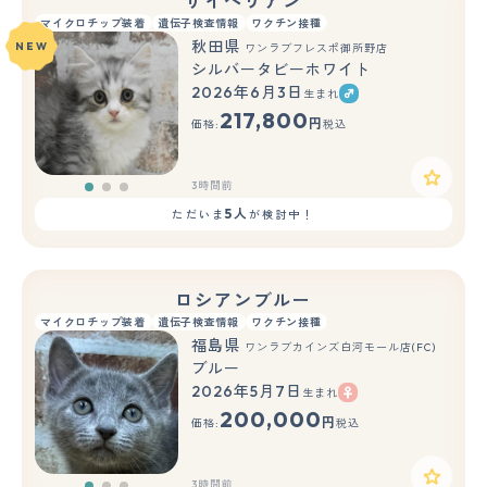
サイベリアン
マイクロチップ装着
遺伝子検査情報
ワクチン接種
秋田県
NEW
ワンラブフレスポ御所野店
シルバータビーホワイト
2026年6月3日
生まれ
もっと見る
217,800
円
価格:
税込
3時間前
5人
ただいま
が検討中！
ロシアンブルー
マイクロチップ装着
遺伝子検査情報
ワクチン接種
福島県
ワンラブカインズ白河モール店(FC)
ブルー
2026年5月7日
生まれ
もっと見る
200,000
円
価格:
税込
3時間前