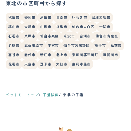
東北の市区町村から探す
秋田市
盛岡市
酒田市
青森市
いわき市
会津若松市
郡山市
大崎市
山形市
福島市
仙台市太白区
一関市
石巻市
八戸市
仙台市泉区
米沢市
白河市
仙台市青葉区
名取市
五所川原市
本宮市
仙台市宮城野区
横手市
弘前市
富谷市
能代市
新庄市
北上市
東田川郡三川町
須賀川市
花巻市
天童市
登米市
大仙市
由利本荘市
ペットミートップ
子猫検索
東北の子猫