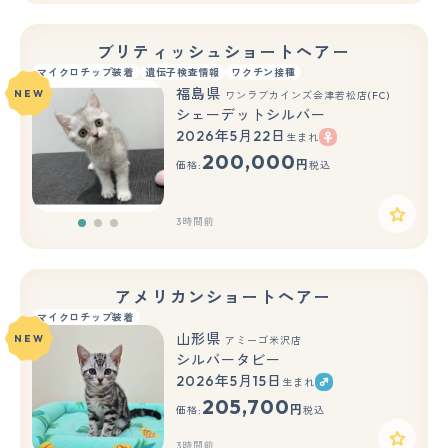
ブリティッシュショートヘアー
マイクロチップ装着
遺伝子検査情報
ワクチン接種
福島県
NEW
ワンラブカインズ会津若松店(FC)
シェーデットシルバー
2026年5月22日
生まれ
もっと見る
200,000
円
価格:
税込
3時間前
アメリカンショートヘアー
マイクロチップ装着
山形県
NEW
アミーゴ米沢店
シルバータビー
2026年5月15日
生まれ
205,700
円
価格:
税込
3時間前