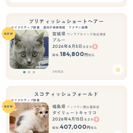
ブリティッシュショートヘアー
マイクロチップ装着
遺伝子検査情報
ワクチン接種
宮城県
NEW
ワンラブカインズ仙台港店
ブルー
2026年6月5日
生まれ
もっと見る
184,800
円
価格:
税込
3時間前
スコティッシュフォールド
マイクロチップ装着
福島県
NEW
ペッツワン郡山富田店
ダイリュートキャリコ
2026年4月15日
生まれ
407,000
円
価格:
税込