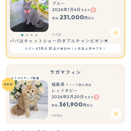
ブルー
2026年1月4日
生まれ
231,000
円
価格:
税込
21日前
パパはキャットショーのダブルチャンピオン🌟
10人以上
ただいま
が検討中！人気急上昇中です！
ラガマフィン
マイクロチップ装着
福島県
NEW
アミーゴ郡山南店
レッドタビー
2026年5月20日
生まれ
361,900
円
価格:
税込
3時間前