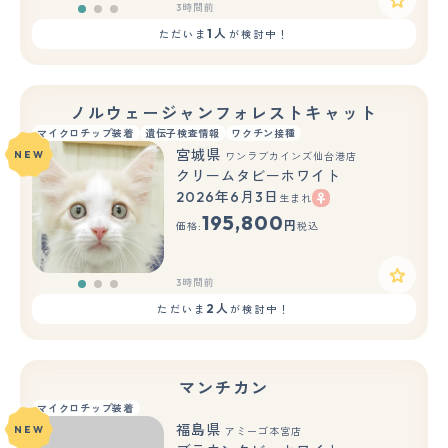
3時間前
1人
ただいま
が検討中！
ノルウェージャンフォレストキャット
マイクロチップ装着
遺伝子検査情報
ワクチン接種
宮城県
NEW
ワンラブカインズ仙台港店
クリームタビーホワイト
2026年6月3日
生まれ
もっと見る
195,800
円
価格:
税込
3時間前
2人
ただいま
が検討中！
マンチカン
マイクロチップ装着
福島県
NEW
アミーゴ本宮店