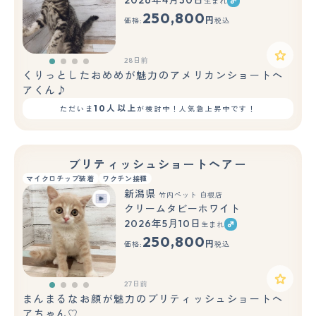
2026年4月30日
生まれ
250,800
円
価格:
税込
28日前
くりっとしたおめめが魅力のアメリカンショートヘ
アくん♪
10人以上
ただいま
が検討中！人気急上昇中です！
ブリティッシュショートヘアー
マイクロチップ装着
ワクチン接種
新潟県
竹内ペット 白根店
クリームタビーホワイト
2026年5月10日
生まれ
250,800
円
価格:
税込
27日前
まんまるなお顔が魅力のブリティッシュショートヘ
アちゃん♡