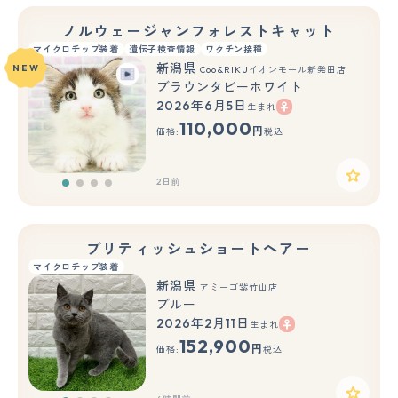
ノルウェージャンフォレストキャット
マイクロチップ装着
遺伝子検査情報
ワクチン接種
新潟県
NEW
Coo&RIKUイオンモール新発田店
ブラウンタビーホワイト
2026年6月5日
生まれ
110,000
円
価格:
税込
2日前
ブリティッシュショートヘアー
マイクロチップ装着
新潟県
アミーゴ紫竹山店
ブルー
2026年2月11日
生まれ
152,900
円
価格:
税込