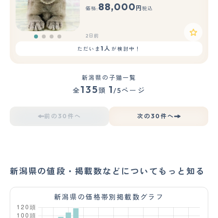
88,000
円
価格:
税込
2日前
1人
ただいま
が検討中！
新潟県の子猫一覧
135
1
全
頭
/5ページ
前の30件へ
次の30件へ
新潟県の値段・掲載数などについてもっと知る
新潟県の価格帯別掲載数グラフ