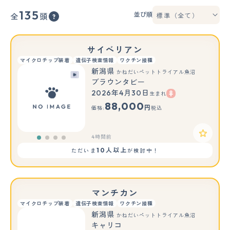
135
並び順
全
頭
サイベリアン
マイクロチップ装着
遺伝子検査情報
ワクチン接種
新潟県
かねだいペットトライアル魚沼
ブラウンタビー
2026年4月30日
生まれ
88,000
円
価格:
税込
4時間前
10人以上
ただいま
が検討中！
マンチカン
マイクロチップ装着
遺伝子検査情報
ワクチン接種
新潟県
かねだいペットトライアル魚沼
キャリコ