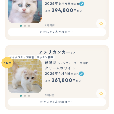
2026年6月4日
生まれ
もっと見る
294,800
円
価格:
税込
4時間前
2人
ただいま
が検討中！
アメリカンカール
マイクロチップ装着
ワクチン接種
新潟県
NEW
ペッツファースト長岡店
クリームホワイト
2026年4月4日
生まれ
もっと見る
261,800
円
価格:
税込
3時間前
5人
ただいま
が検討中！