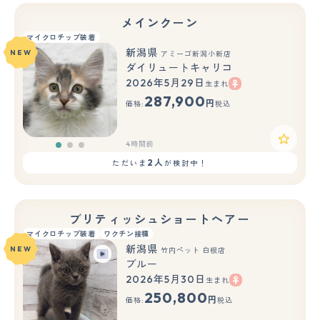
メインクーン
マイクロチップ装着
新潟県
NEW
アミーゴ新潟小新店
ダイリュートキャリコ
2026年5月29日
生まれ
もっと見る
287,900
円
価格:
税込
4時間前
2人
ただいま
が検討中！
ブリティッシュショートヘアー
マイクロチップ装着
ワクチン接種
新潟県
NEW
竹内ペット 白根店
ブルー
2026年5月30日
生まれ
250,800
円
価格:
税込