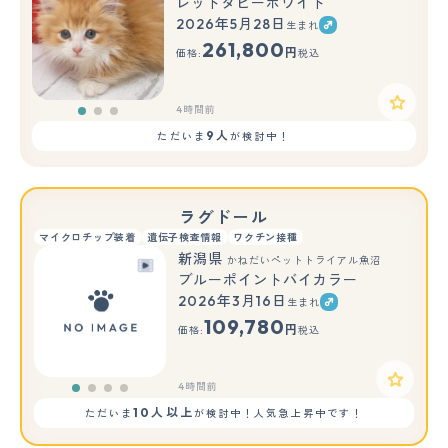
レッドタビーホワイト
2026年5月28日
生まれ
もっと見る
261,800
円
価格:
税込
4時間前
9人
ただいま
が検討中！
ラグドール
マイクロチップ装着
遺伝子検査情報
ワクチン接種
新潟県
かねだいペットトライアル魚沼
ブルーポイントバイカラー
2026年3月16日
生まれ
109,780
円
価格:
税込
4時間前
10人以上
ただいま
が検討中！人気急上昇中です！