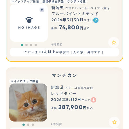
マイクロチップ装着
遺伝子検査情報
ワクチン接種
新潟県
かねだいペットトライアル魚沼
ブルーポイントミテッド
2026年3月30日
生まれ
74,800
円
価格:
税込
4時間前
10人以上
ただいま
が検討中！人気急上昇中です！
マンチカン
マイクロチップ装着
新潟県
アミーゴ新潟小新店
レッドタビー
2026年5月12日
生まれ
もっと見る
287,900
円
価格:
税込
4時間前