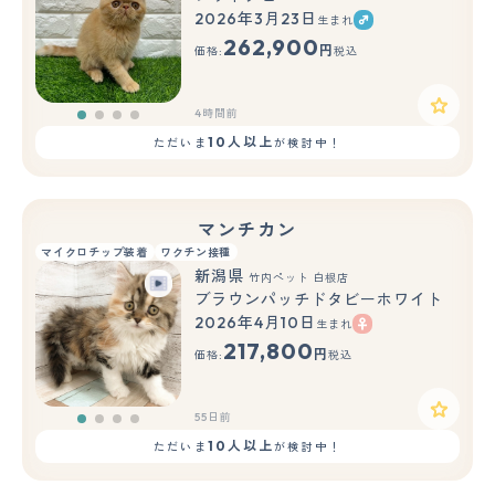
2026年3月23日
生まれ
262,900
円
価格:
税込
4時間前
10人以上
ただいま
が検討中！
マンチカン
マイクロチップ装着
ワクチン接種
新潟県
竹内ペット 白根店
ブラウンパッチドタビーホワイト
2026年4月10日
生まれ
217,800
円
価格:
税込
55日前
10人以上
ただいま
が検討中！