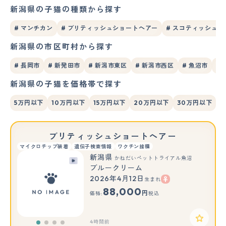
新潟県の子猫の種類から探す
# マンチカン
# ブリティッシュショートヘアー
# スコティッシュ
新潟県の市区町村から探す
# 長岡市
# 新発田市
# 新潟市東区
# 新潟市西区
# 魚沼市
#
新潟県の子猫を価格帯で探す
5万円以下
10万円以下
15万円以下
20万円以下
30万円以下
ブリティッシュショートヘアー
マイクロチップ装着
遺伝子検査情報
ワクチン接種
新潟県
かねだいペットトライアル魚沼
ブルークリーム
2026年4月12日
生まれ
88,000
円
価格:
税込
4時間前