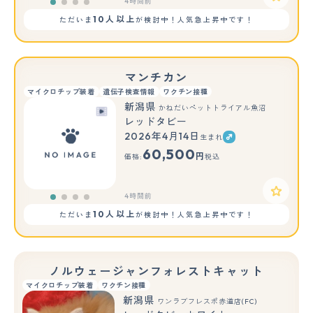
4時間前
10人以上
ただいま
が検討中！人気急上昇中です！
マンチカン
マイクロチップ装着
遺伝子検査情報
ワクチン接種
新潟県
かねだいペットトライアル魚沼
レッドタビー
2026年4月14日
生まれ
60,500
円
価格:
税込
4時間前
10人以上
ただいま
が検討中！人気急上昇中です！
ノルウェージャンフォレストキャット
マイクロチップ装着
ワクチン接種
新潟県
ワンラブフレスポ赤道店(FC)