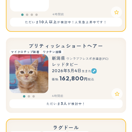
4時間前
10人以上
ただいま
が検討中！人気急上昇中です！
ブリティッシュショートヘアー
マイクロチップ装着
ワクチン接種
新潟県
ワンラブフレスポ赤道店(FC)
レッドタビー
2026年5月4日
生まれ
もっと見る
162,800
円
価格:
税込
4時間前
3人
ただいま
が検討中！
ラグドール