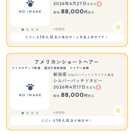
2026年4月27日
生まれ
88,000
円
価格:
税込
4時間前
10人以上
ただいま
が検討中！人気急上昇中です！
アメリカンショートヘアー
マイクロチップ装着
遺伝子検査情報
ワクチン接種
新潟県
かねだいペットトライアル魚沼
シルバーパッチドタビー
2026年4月17日
生まれ
88,000
円
価格:
税込
4時間前
10人以上
ただいま
が検討中！