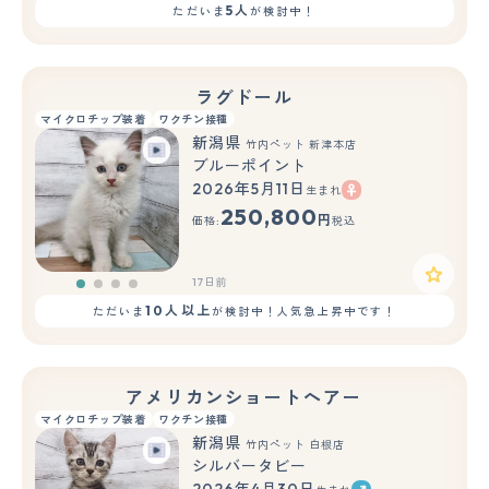
5人
ただいま
が検討中！
ラグドール
マイクロチップ装着
ワクチン接種
新潟県
竹内ペット 新津本店
ブルーポイント
2026年5月11日
生まれ
250,800
円
価格:
税込
17日前
10人以上
ただいま
が検討中！人気急上昇中です！
アメリカンショートヘアー
マイクロチップ装着
ワクチン接種
新潟県
竹内ペット 白根店
シルバータビー