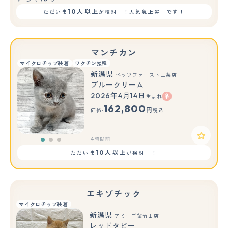
10人以上
ただいま
が検討中！人気急上昇中です！
マンチカン
マイクロチップ装着
ワクチン接種
新潟県
ペッツファースト三条店
ブルークリーム
2026年4月14日
生まれ
もっと見る
162,800
円
価格:
税込
4時間前
10人以上
ただいま
が検討中！
エキゾチック
マイクロチップ装着
新潟県
アミーゴ紫竹山店
レッドタビー