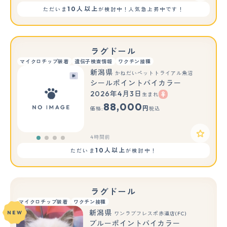
10人以上
ただいま
が検討中！人気急上昇中です！
ラグドール
マイクロチップ装着
遺伝子検査情報
ワクチン接種
新潟県
かねだいペットトライアル魚沼
シールポイントバイカラー
2026年4月3日
生まれ
88,000
円
価格:
税込
4時間前
10人以上
ただいま
が検討中！
ラグドール
マイクロチップ装着
ワクチン接種
新潟県
NEW
ワンラブフレスポ赤道店(FC)
ブルーポイントバイカラー