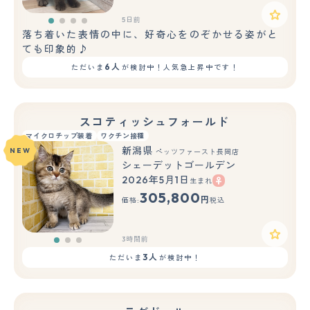
5日前
落ち着いた表情の中に、好奇心をのぞかせる姿がと
ても印象的♪
6人
ただいま
が検討中！人気急上昇中です！
スコティッシュフォールド
マイクロチップ装着
ワクチン接種
新潟県
NEW
ペッツファースト長岡店
シェーデットゴールデン
2026年5月1日
生まれ
もっと見る
305,800
円
価格:
税込
3時間前
3人
ただいま
が検討中！