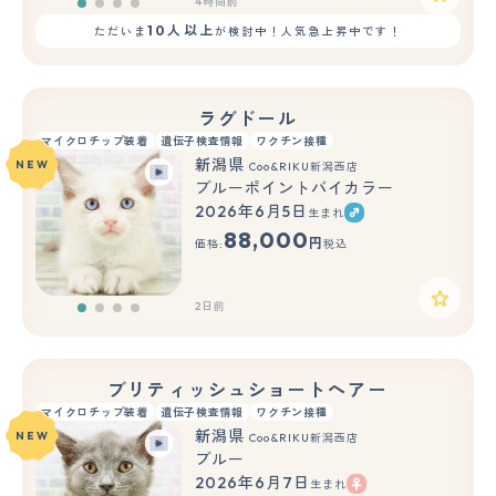
4時間前
10人以上
ただいま
が検討中！人気急上昇中です！
ラグドール
マイクロチップ装着
遺伝子検査情報
ワクチン接種
新潟県
NEW
Coo&RIKU新潟西店
ブルーポイントバイカラー
2026年6月5日
生まれ
88,000
円
価格:
税込
2日前
ブリティッシュショートヘアー
マイクロチップ装着
遺伝子検査情報
ワクチン接種
新潟県
NEW
Coo&RIKU新潟西店
ブルー
2026年6月7日
生まれ