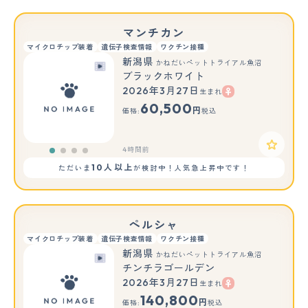
マンチカン
マイクロチップ装着
遺伝子検査情報
ワクチン接種
新潟県
かねだいペットトライアル魚沼
ブラックホワイト
2026年3月27日
生まれ
60,500
円
価格:
税込
4時間前
10人以上
ただいま
が検討中！人気急上昇中です！
ペルシャ
マイクロチップ装着
遺伝子検査情報
ワクチン接種
新潟県
かねだいペットトライアル魚沼
チンチラゴールデン
2026年3月27日
生まれ
140,800
円
価格:
税込