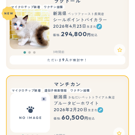
ラグドール
マイクロチップ装着
ワクチン接種
新潟県
NEW
ペッツファースト長岡店
シールポイントバイカラー
2026年4月23日
生まれ
もっと見る
294,800
円
価格:
税込
3時間前
9人
ただいま
が検討中！
マンチカン
マイクロチップ装着
遺伝子検査情報
ワクチン接種
新潟県
かねだいペットトライアル魚沼
ブルータビーホワイト
2026年2月20日
生まれ
60,500
円
価格:
税込