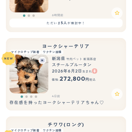
6時間前
5人
ただいま
が検討中！
ヨークシャーテリア
マイクロチップ装着
ワクチン接種
新潟県
NEW
竹内ペット 新潟西店
スチールブルータン
2026年6月2日
生まれ
272,800
円
価格:
税込
4日前
存在感を持ったヨークシャーテリアちゃん♡
チワワ(ロング)
マイクロチップ装着
ワクチン接種