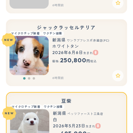
6時間前
ジャックラッセルテリア
マイクロチップ装着
ワクチン接種
新潟県
NEW
ワンラブフレスポ赤道店(FC)
ホワイトタン
2026年6月6日
生まれ
もっと見る
250,800
円
価格:
税込
6時間前
豆柴
マイクロチップ装着
ワクチン接種
新潟県
NEW
ペッツファースト三条店
白
2026年5月23日
生まれ
もっと見る