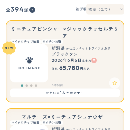
394
並び順
全
頭
ミニチュアピンシャー×ジャックラッセルテリ
ア
マイクロチップ装着
ワクチン接種
新潟県
NEW
かねだいペットトライアル魚沼
ブラックタン
2026年6月6日
生まれ
65,780
円
価格:
税込
6時間前
1人
ただいま
が検討中！
マルチーズ×ミニチュアシュナウザー
マイクロチップ装着
ワクチン接種
新潟県
かねだいペットトライアル魚沼