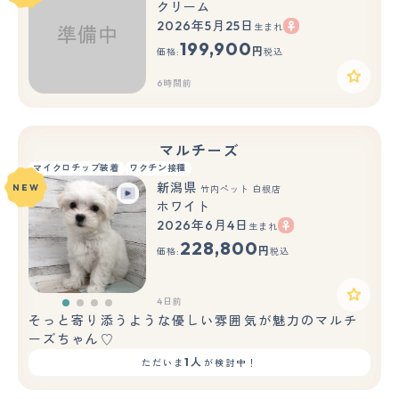
クリーム
2026年5月25日
生まれ
199,900
円
価格:
税込
6時間前
マルチーズ
マイクロチップ装着
ワクチン接種
新潟県
NEW
竹内ペット 白根店
ホワイト
2026年6月4日
生まれ
228,800
円
価格:
税込
4日前
そっと寄り添うような優しい雰囲気が魅力のマルチ
ーズちゃん♡
1人
ただいま
が検討中！