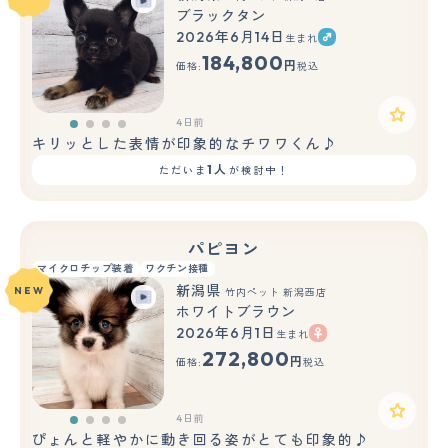
ブラックタン
2026年6月14日
生まれ
184,800
円
価格:
税込
4日前
キリッとした表情が印象的なチワワくん♪
1人
ただいま
が検討中！
パピヨン
マイクロチップ装着
ワクチン接種
新潟県
NEW
竹内ペット 新潟西店
ホワイトブラウン
2026年6月1日
生まれ
272,800
円
価格:
税込
4日前
ぴょんと軽やかに動き回る姿がとても印象的♪