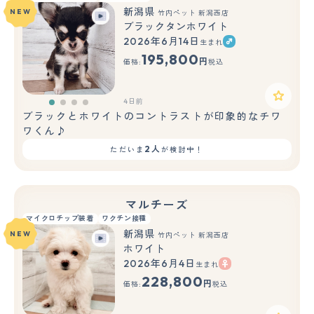
新潟県
NEW
竹内ペット 新潟西店
ブラックタンホワイト
2026年6月14日
生まれ
195,800
円
価格:
税込
4日前
ブラックとホワイトのコントラストが印象的なチワ
ワくん♪
2人
ただいま
が検討中！
マルチーズ
マイクロチップ装着
ワクチン接種
新潟県
NEW
竹内ペット 新潟西店
ホワイト
2026年6月4日
生まれ
228,800
円
価格:
税込