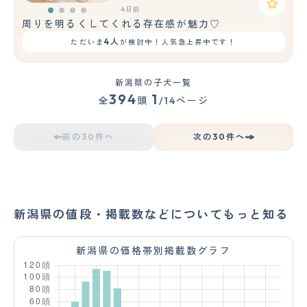
4日前
周りを明るくしてくれる存在感が魅力♡
4人
ただいま
が検討中！人気急上昇中です！
新潟県の子犬一覧
394
1
全
頭
/14ページ
前の30件へ
次の30件へ
新潟県の値段・掲載数などについてもっと知る
新潟県の価格帯別掲載数グラフ