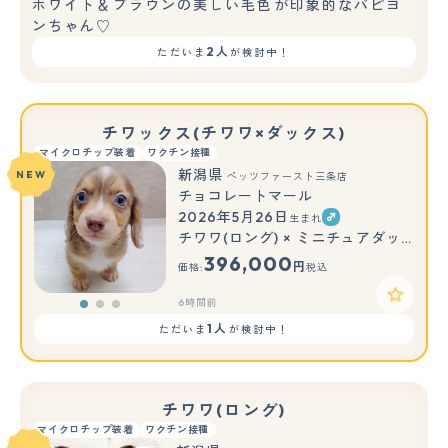
ホワイト＆ブラウンの美しい毛色が印象的なパピヨ
ンちゃん♡
2人
ただいま
が検討中！
チワックス(チワワ×ダックス)
マイクロチップ装着
ワクチン接種
新潟県
NEW
ペッツファースト三条店
チョコレートマール
2026年5月26日
生まれ
もっと見る
チワワ(ロング) × ミニチュアダックスフンド(ロング)
396,000
円
価格:
税込
6時間前
1人
ただいま
が検討中！
チワワ(ロング)
マイクロチップ装着
ワクチン接種