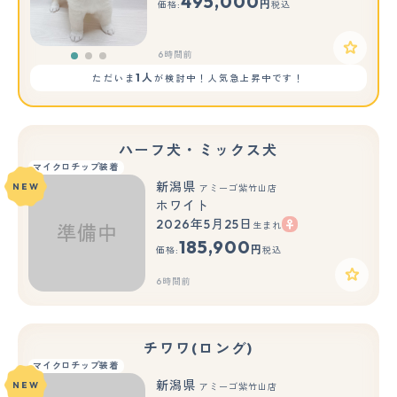
495,000
円
価格:
税込
6時間前
1人
ただいま
が検討中！人気急上昇中です！
ハーフ犬・ミックス犬
マイクロチップ装着
新潟県
NEW
アミーゴ紫竹山店
ホワイト
2026年5月25日
生まれ
185,900
円
価格:
税込
6時間前
チワワ(ロング)
マイクロチップ装着
新潟県
NEW
アミーゴ紫竹山店