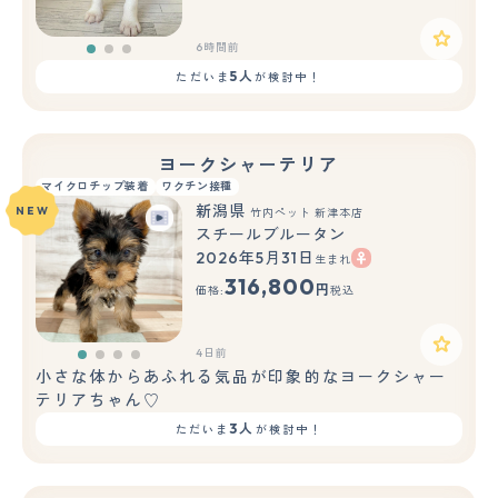
6時間前
5人
ただいま
が検討中！
ヨークシャーテリア
マイクロチップ装着
ワクチン接種
新潟県
NEW
竹内ペット 新津本店
スチールブルータン
2026年5月31日
生まれ
316,800
円
価格:
税込
4日前
小さな体からあふれる気品が印象的なヨークシャー
テリアちゃん♡
3人
ただいま
が検討中！