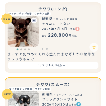
チワワ(ロング)
マイクロチップ装着
ワクチン接種
新潟県
NEW
竹内ペット 新潟西店
チョコレートタン
2026年6月14日
生まれ
228,800
円
価格:
税込
4日前
まっすぐ見つめてくれる澄んだまなざしが印象的な
チワワちゃん♡
4人
ただいま
が検討中！
チワワ(スムース)
マイクロチップ装着
ワクチン接種
新潟県
NEW
ペッツファースト三条店
ブラックタンホワイト
2026年5月20日
生まれ