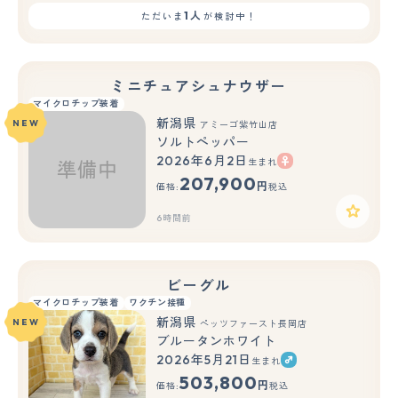
1人
ただいま
が検討中！
ミニチュアシュナウザー
マイクロチップ装着
新潟県
NEW
アミーゴ紫竹山店
ソルトペッパー
2026年6月2日
生まれ
207,900
円
価格:
税込
6時間前
ビーグル
マイクロチップ装着
ワクチン接種
新潟県
NEW
ペッツファースト長岡店
ブルータンホワイト
2026年5月21日
生まれ
もっと見る
503,800
円
価格:
税込