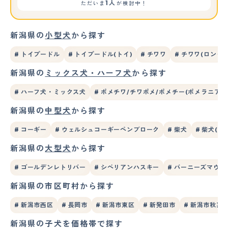
1人
ただいま
が検討中！
新潟県の
小型犬
から探す
# トイプードル
# トイプードル(トイ)
# チワワ
# チワワ(ロング)
新潟県の
ミックス犬・ハーフ犬
から探す
# ハーフ犬・ミックス犬
# ポメチワ/チワポメ/ポメチー(ポメラニアン
新潟県の
中型犬
から探す
# コーギー
# ウェルシュコーギーペンブローク
# 柴犬
# 柴犬(標
新潟県の
大型犬
から探す
# ゴールデンレトリバー
# シベリアンハスキー
# バーニーズマウ
新潟県の市区町村から探す
# 新潟市西区
# 長岡市
# 新潟市東区
# 新発田市
# 新潟市秋葉
新潟県の子犬を価格帯で探す