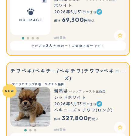
ホワイト
2026年5月31日
生まれ
69,300
円
価格:
税込
6時間前
2人
ただいま
が検討中！人気急上昇中です！
チワペキ/ペキチー/ペキチワ(チワワ×ペキニー
ズ)
マイクロチップ装着
ワクチン接種
新潟県
NEW
ペッツファースト三条店
レッドホワイト
2026年5月13日
生まれ
もっと見る
ペキニーズ × チワワ(ロング)
327,800
円
価格:
税込
6時間前