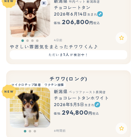
新潟県
NEW
竹内ペット 新潟西店
チョコレートタン
2026年6月14日
生まれ
206,800
円
価格:
税込
4日前
やさしい雰囲気をまとったチワワくん♪
1人
ただいま
が検討中！
チワワ(ロング)
マイクロチップ装着
ワクチン接種
新潟県
NEW
ペッツファースト長岡店
チョコレートタンホワイト
2026年5月5日
生まれ
もっと見る
294,800
円
価格:
税込
6時間前