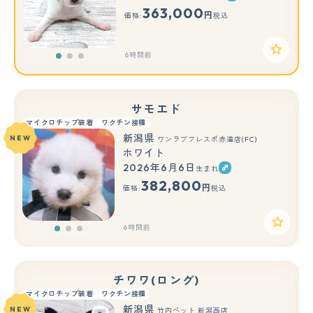
もっと見る
363,000
円
価格:
税込
6時間前
サモエド
マイクロチップ装着
ワクチン接種
新潟県
NEW
ワンラブフレスポ赤道店(FC)
ホワイト
2026年6月6日
生まれ
もっと見る
382,800
円
価格:
税込
6時間前
チワワ(ロング)
マイクロチップ装着
ワクチン接種
新潟県
NEW
竹内ペット 新潟西店