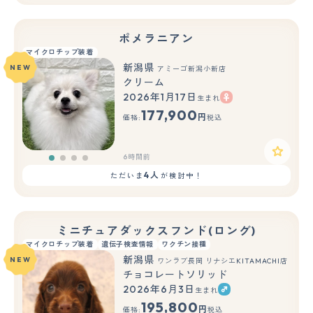
ポメラニアン
マイクロチップ装着
新潟県
NEW
アミーゴ新潟小新店
クリーム
2026年1月17日
生まれ
177,900
円
価格:
税込
6時間前
4人
ただいま
が検討中！
ミニチュアダックスフンド(ロング)
マイクロチップ装着
遺伝子検査情報
ワクチン接種
新潟県
NEW
ワンラブ長岡 リナシエKITAMACHI店
チョコレートソリッド
2026年6月3日
生まれ
もっと見る
195,800
円
価格:
税込