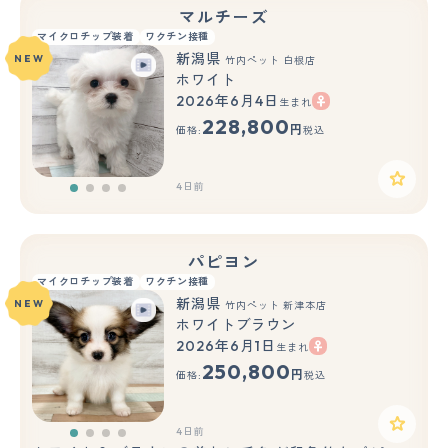
マルチーズ
マイクロチップ装着
ワクチン接種
新潟県
NEW
竹内ペット 白根店
ホワイト
2026年6月4日
生まれ
228,800
円
価格:
税込
4日前
パピヨン
マイクロチップ装着
ワクチン接種
新潟県
NEW
竹内ペット 新津本店
ホワイトブラウン
2026年6月1日
生まれ
250,800
円
価格:
税込
4日前