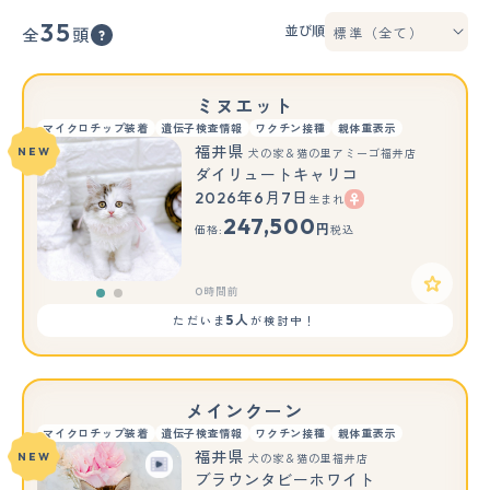
35
並び順
全
頭
ミヌエット
マイクロチップ装着
遺伝子検査情報
ワクチン接種
親体重表示
福井県
NEW
犬の家＆猫の里アミーゴ福井店
ダイリュートキャリコ
2026年6月7日
生まれ
もっと見る
247,500
円
価格:
税込
0時間前
5人
ただいま
が検討中！
メインクーン
マイクロチップ装着
遺伝子検査情報
ワクチン接種
親体重表示
福井県
NEW
犬の家＆猫の里福井店
ブラウンタビーホワイト