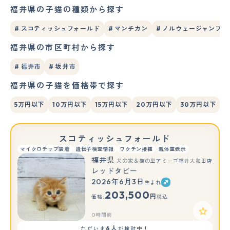
福井県の子猫の種類から探す
# スコティッシュフォールド
# マンチカン
# ノルウェージャンフ
福井県の市区町村から探す
# 福井市
# 坂井市
福井県の子猫を価格帯で探す
5万円以下
10万円以下
15万円以下
20万円以下
30万円以下
スコティッシュフォールド
マイクロチップ装着
遺伝子検査情報
ワクチン接種
親体重表示
福井県
犬の家＆猫の里アミーゴ福井大和田店
レッドタビー
2026年6月3日
生まれ
203,500
円
価格:
税込
0時間前
6人
ただいま
が検討中！