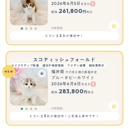
2026年6月5日
生まれ
261,800
円
価格:
税込
0時間前
2人
ただいま
が検討中！
スコティッシュフォールド
マイクロチップ装着
遺伝子検査情報
ワクチン接種
親体重表示
福井県
NEW
犬の家＆猫の里福井店
ブルータビーホワイト
2026年6月6日
生まれ
283,800
円
価格:
税込
0時間前
3人
ただいま
が検討中！人気急上昇中です！