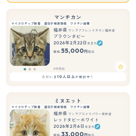
マンチカン
マイクロチップ装着
遺伝子検査情報
ワクチン接種
福井県
ワンラブフレンドタウン福井店
ブラウンタビー
2026年2月22日
生まれ
もっと見る
55,000
円
価格:
税込
5時間前
10人以上
ただいま
が検討中！
ミヌエット
マイクロチップ装着
遺伝子検査情報
ワクチン接種
福井県
ワンラブコメリパワー坂井店
レッドタビーホワイト
2026年2月6日
生まれ
もっと見る
33,000
円
価格:
税込