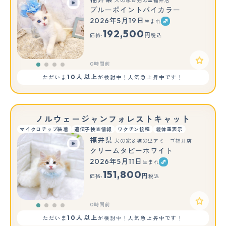
犬の家＆猫の里福井店
ブルーポイントバイカラー
2026年5月19日
生まれ
192,500
円
価格:
税込
0時間前
10人以上
ただいま
が検討中！人気急上昇中です！
ノルウェージャンフォレストキャット
マイクロチップ装着
遺伝子検査情報
ワクチン接種
親体重表示
福井県
犬の家＆猫の里アミーゴ福井店
クリームタビーホワイト
2026年5月11日
生まれ
151,800
円
価格:
税込
0時間前
10人以上
ただいま
が検討中！人気急上昇中です！