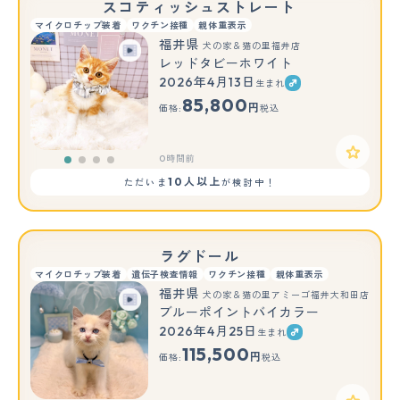
スコティッシュストレート
マイクロチップ装着
ワクチン接種
親体重表示
福井県
犬の家＆猫の里福井店
レッドタビーホワイト
2026年4月13日
生まれ
85,800
円
価格:
税込
0時間前
10人以上
ただいま
が検討中！
ラグドール
マイクロチップ装着
遺伝子検査情報
ワクチン接種
親体重表示
福井県
犬の家＆猫の里アミーゴ福井大和田店
ブルーポイントバイカラー
2026年4月25日
生まれ
115,500
円
価格:
税込