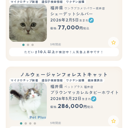
マイクロチップ装着
遺伝子検査情報
ワクチン接種
福井県
ワンラブコメリパワー坂井店
シェーデットシルバー
2026年2月5日
生まれ
もっと見る
77,000
円
価格:
税込
5時間前
10人以上
ただいま
が検討中！人気急上昇中です！
ノルウェージャンフォレストキャット
マイクロチップ装着
遺伝子検査情報
ワクチン接種
親体重表示
福井県
ペットプラス 福井店
ブラウンマッカレルタビーホワイト
2026年5月22日
生まれ
286,000
円
価格:
税込
5時間前