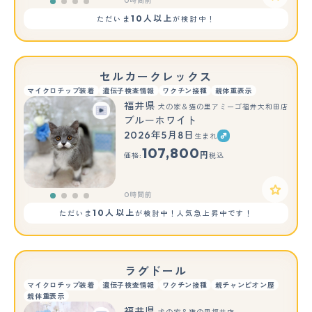
0時間前
10人以上
ただいま
が検討中！
セルカークレックス
マイクロチップ装着
遺伝子検査情報
ワクチン接種
親体重表示
福井県
犬の家＆猫の里アミーゴ福井大和田店
ブルーホワイト
2026年5月8日
生まれ
107,800
円
価格:
税込
0時間前
10人以上
ただいま
が検討中！人気急上昇中です！
ラグドール
マイクロチップ装着
遺伝子検査情報
ワクチン接種
親チャンピオン歴
親体重表示
福井県