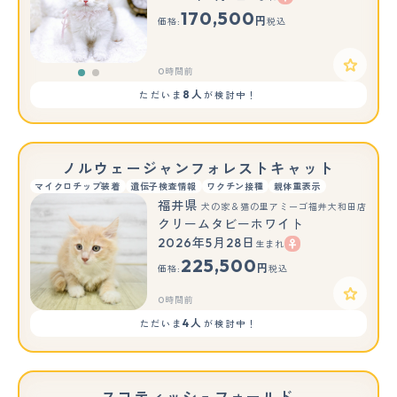
もっと見る
170,500
円
価格:
税込
0時間前
8人
ただいま
が検討中！
ノルウェージャンフォレストキャット
マイクロチップ装着
遺伝子検査情報
ワクチン接種
親体重表示
福井県
犬の家＆猫の里アミーゴ福井大和田店
クリームタビーホワイト
2026年5月28日
生まれ
225,500
円
価格:
税込
0時間前
4人
ただいま
が検討中！