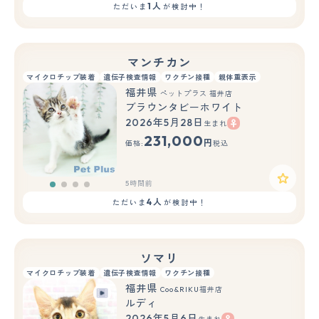
1人
ただいま
が検討中！
マンチカン
マイクロチップ装着
遺伝子検査情報
ワクチン接種
親体重表示
福井県
ペットプラス 福井店
ブラウンタビーホワイト
2026年5月28日
生まれ
231,000
円
価格:
税込
5時間前
4人
ただいま
が検討中！
ソマリ
マイクロチップ装着
遺伝子検査情報
ワクチン接種
福井県
Coo&RIKU福井店
ルディ
2026年5月6日