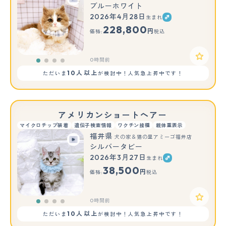
ブルーホワイト
2026年4月28日
生まれ
228,800
円
価格:
税込
0時間前
10人以上
ただいま
が検討中！人気急上昇中です！
アメリカンショートヘアー
マイクロチップ装着
遺伝子検査情報
ワクチン接種
親体重表示
福井県
犬の家＆猫の里アミーゴ福井店
シルバータビー
2026年3月27日
生まれ
38,500
円
価格:
税込
0時間前
10人以上
ただいま
が検討中！人気急上昇中です！