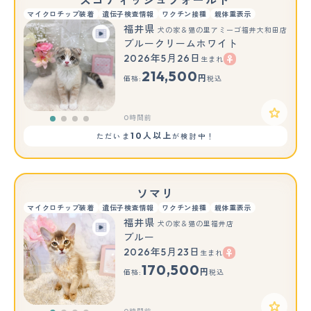
スコティッシュフォールド
マイクロチップ装着
遺伝子検査情報
ワクチン接種
親体重表示
福井県
犬の家＆猫の里アミーゴ福井大和田店
ブルークリームホワイト
2026年5月26日
生まれ
214,500
円
価格:
税込
0時間前
10人以上
ただいま
が検討中！
ソマリ
マイクロチップ装着
遺伝子検査情報
ワクチン接種
親体重表示
福井県
犬の家＆猫の里福井店
ブルー
2026年5月23日
生まれ
170,500
円
価格:
税込