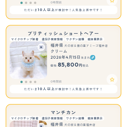
0時間前
10人以上
ただいま
が検討中！人気急上昇中です！
ブリティッシュショートヘアー
マイクロチップ装着
遺伝子検査情報
ワクチン接種
親体重表示
福井県
犬の家＆猫の里アミーゴ福井店
クリーム
2026年4月15日
生まれ
85,800
円
価格:
税込
0時間前
10人以上
ただいま
が検討中！人気急上昇中です！
マンチカン
マイクロチップ装着
遺伝子検査情報
ワクチン接種
親体重表示
福井県
犬の家＆猫の里福井店