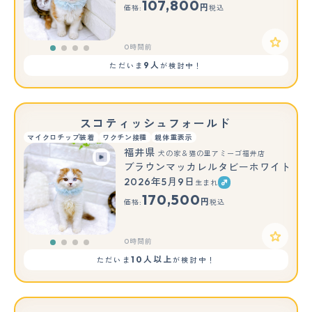
107,800
円
価格:
税込
0時間前
9人
ただいま
が検討中！
スコティッシュフォールド
マイクロチップ装着
ワクチン接種
親体重表示
福井県
犬の家＆猫の里アミーゴ福井店
ブラウンマッカレルタビーホワイト
2026年5月9日
生まれ
170,500
円
価格:
税込
0時間前
10人以上
ただいま
が検討中！