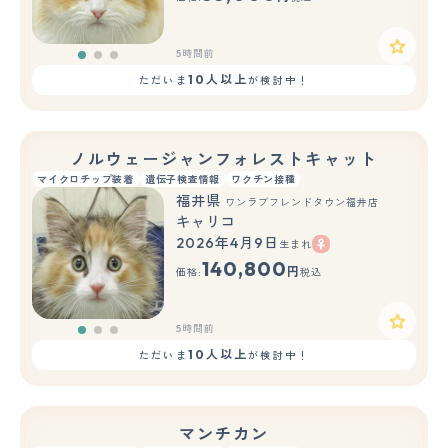
5時間前
10人以上
ただいま
が検討中！
ノルウェージャンフォレストキャット
マイクロチップ装着
遺伝子検査情報
ワクチン接種
福井県
ワンラブフレンドタウン福井店
キャリコ
2026年4月9日
生まれ
もっと見る
140,800
円
価格:
税込
5時間前
10人以上
ただいま
が検討中！
マンチカン