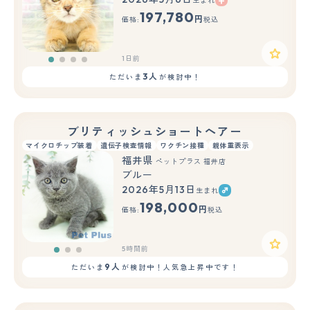
生まれ
197,780
円
価格:
税込
1日前
3人
ただいま
が検討中！
ブリティッシュショートヘアー
マイクロチップ装着
遺伝子検査情報
ワクチン接種
親体重表示
福井県
ペットプラス 福井店
ブルー
2026年5月13日
生まれ
もっと見る
198,000
円
価格:
税込
5時間前
9人
ただいま
が検討中！人気急上昇中です！