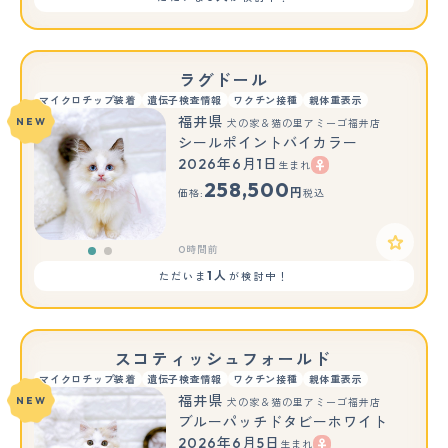
ラグドール
マイクロチップ装着
遺伝子検査情報
ワクチン接種
親体重表示
福井県
NEW
犬の家＆猫の里アミーゴ福井店
シールポイントバイカラー
2026年6月1日
生まれ
もっと見る
258,500
円
価格:
税込
0時間前
1人
ただいま
が検討中！
スコティッシュフォールド
マイクロチップ装着
遺伝子検査情報
ワクチン接種
親体重表示
福井県
NEW
犬の家＆猫の里アミーゴ福井店
ブルーパッチドタビーホワイト
2026年6月5日
生まれ