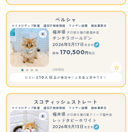
ペルシャ
マイクロチップ装着
遺伝子検査情報
ワクチン接種
親体重表示
福井県
犬の家＆猫の里福井店
チンチラゴールデン
2026年5月17日
生まれ
170,500
円
価格:
税込
0時間前
10人以上
ただいま
が検討中！人気急上昇中です！
スコティッシュストレート
マイクロチップ装着
遺伝子検査情報
ワクチン接種
親体重表示
福井県
犬の家＆猫の里アミーゴ福井店
レッドタビーホワイト
2026年5月13日
生まれ