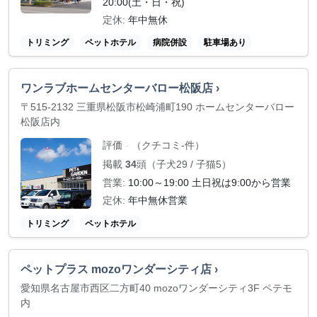
20:00(土・日・祝)
定休:
年中無休
トリミング
ペットホテル
病院併設
駐車場あり
ワンラブホームセンターバロー松阪店 ›
〒515-2132 三重県松阪市松崎浦町190 ホームセンターバロー
松阪店内
評価
（クチコミ-件）
-
掲載
34
頭（子犬29 / 子猫5）
営業:
10:00～19:00 土日祝は9:00から営業
定休:
年中無休営業
トリミング
ペットホテル
ペットプラス mozoワンダーシティ店 ›
愛知県名古屋市西区二方町40 mozoワンダーシティ3F ペテモ
内