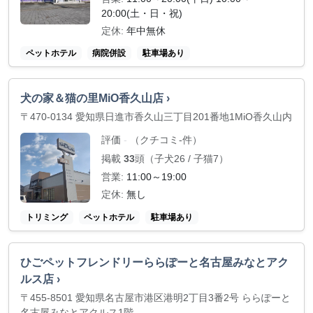
20:00(土・日・祝)
定休:
年中無休
ペットホテル
病院併設
駐車場あり
犬の家＆猫の里MiO香久山店 ›
〒470-0134 愛知県日進市香久山三丁目201番地1MiO香久山内
評価
（クチコミ-件）
-
掲載
33
頭（子犬26 / 子猫7）
営業:
11:00～19:00
定休:
無し
トリミング
ペットホテル
駐車場あり
ひごペットフレンドリーららぽーと名古屋みなとアク
ルス店 ›
〒455-8501 愛知県名古屋市港区港明2丁目3番2号 ららぽーと
名古屋みなとアクルス1階