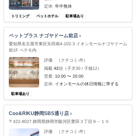
定休:
年中無休
トリミング
ペットホテル
駐車場あり
ペットプラス ナゴヤドーム前店 ›
愛知県名古屋市東区矢田南4-102-3 イオンモールナゴヤドーム
前1F ペテモ内
評価
（クチコミ-件）
-
掲載
42
頭（子犬30 / 子猫12）
営業:
10:00 〜 20:00
定休:
イオンモールの休日情報に準ずる
駐車場あり
Coo&RIKU静岡SBS通り店 ›
〒422-8027 静岡県静岡市駿河区豊田３丁目９－１０
評価
（クチコミ-件）
-