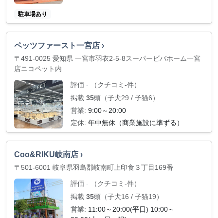
駐車場あり
ペッツファースト一宮店 ›
〒491-0025 愛知県 一宮市羽衣2-5-8スーパービバホーム一宮
店ニコペット内
評価
（クチコミ-件）
-
掲載
35
頭（子犬29 / 子猫6）
営業:
9:00～20:00
定休:
年中無休（商業施設に準ずる）
Coo&RIKU岐南店 ›
〒501-6001 岐阜県羽島郡岐南町上印食３丁目169番
評価
（クチコミ-件）
-
掲載
35
頭（子犬16 / 子猫19）
営業:
11:00～20:00(平日) 10:00～