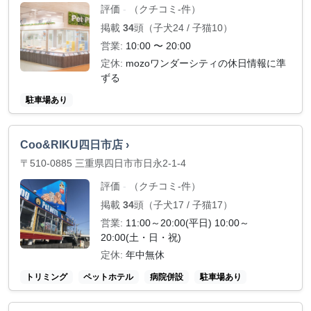
評価
（クチコミ-件）
-
掲載
34
頭（子犬24 / 子猫10）
営業:
10:00 〜 20:00
定休:
mozoワンダーシティの休日情報に準
ずる
駐車場あり
Coo&RIKU四日市店 ›
〒510-0885 三重県四日市市日永2-1-4
評価
（クチコミ-件）
-
掲載
34
頭（子犬17 / 子猫17）
営業:
11:00～20:00(平日) 10:00～
20:00(土・日・祝)
定休:
年中無休
トリミング
ペットホテル
病院併設
駐車場あり