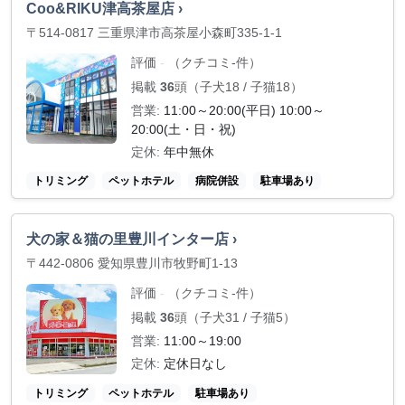
Coo&RIKU津高茶屋店 ›
〒514-0817 三重県津市高茶屋小森町335-1-1
評価
（クチコミ-件）
-
掲載
36
頭（子犬18 / 子猫18）
営業:
11:00～20:00(平日) 10:00～
20:00(土・日・祝)
定休:
年中無休
トリミング
ペットホテル
病院併設
駐車場あり
犬の家＆猫の里豊川インター店 ›
〒442-0806 愛知県豊川市牧野町1-13
評価
（クチコミ-件）
-
掲載
36
頭（子犬31 / 子猫5）
営業:
11:00～19:00
定休:
定休日なし
トリミング
ペットホテル
駐車場あり