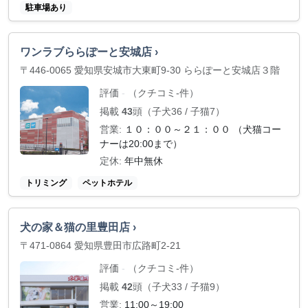
駐車場あり
ワンラブららぽーと安城店 ›
〒446-0065 愛知県安城市大東町9-30 ららぽーと安城店３階
評価
（クチコミ-件）
-
掲載
43
頭（子犬36 / 子猫7）
営業:
１０：００～２１：００ （犬猫コー
ナーは20:00まで）
定休:
年中無休
トリミング
ペットホテル
犬の家＆猫の里豊田店 ›
〒471-0864 愛知県豊田市広路町2-21
評価
（クチコミ-件）
-
掲載
42
頭（子犬33 / 子猫9）
営業:
11:00～19:00