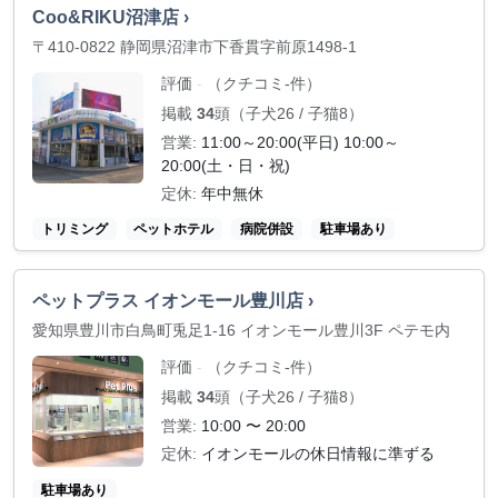
Coo&RIKU沼津店 ›
〒410-0822 静岡県沼津市下香貫字前原1498-1
評価
（クチコミ-件）
-
掲載
34
頭（子犬26 / 子猫8）
営業:
11:00～20:00(平日) 10:00～
20:00(土・日・祝)
定休:
年中無休
トリミング
ペットホテル
病院併設
駐車場あり
ペットプラス イオンモール豊川店 ›
愛知県豊川市白鳥町兎足1-16 イオンモール豊川3F ペテモ内
評価
（クチコミ-件）
-
掲載
34
頭（子犬26 / 子猫8）
営業:
10:00 〜 20:00
定休:
イオンモールの休日情報に準ずる
駐車場あり