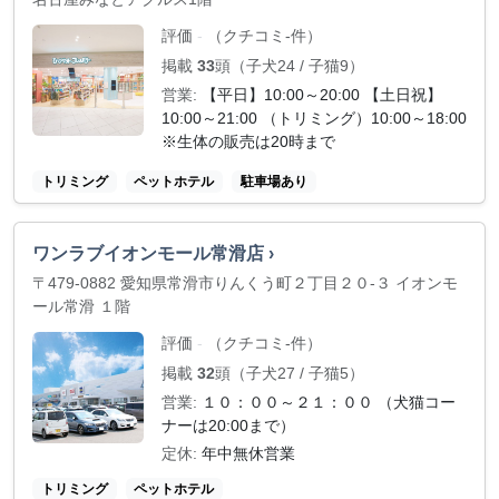
評価
（クチコミ-件）
-
掲載
33
頭（子犬24 / 子猫9）
営業:
【平日】10:00～20:00 【土日祝】
10:00～21:00 （トリミング）10:00～18:00
※生体の販売は20時まで
トリミング
ペットホテル
駐車場あり
ワンラブイオンモール常滑店 ›
〒479-0882 愛知県常滑市りんくう町２丁目２０-３ イオンモ
ール常滑 １階
評価
（クチコミ-件）
-
掲載
32
頭（子犬27 / 子猫5）
営業:
１０：００～２１：００ （犬猫コー
ナーは20:00まで）
定休:
年中無休営業
トリミング
ペットホテル