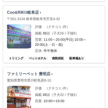
Coo&RIKU岐阜店 ›
〒501-3134 岐阜県岐阜市芥見4-32
評価
（クチコミ-件）
-
掲載
35
頭（子犬26 / 子猫9）
営業:
11:00～20:00(平日) 10:00～
20:00(土・日・祝)
定休:
年中無休
トリミング
ペットホテル
病院併設
駐車場あり
ファミリーペット 豊明店 ›
愛知県豊明市西川町島原8-10
評価
（クチコミ-件）
-
掲載
35
頭（子犬32 / 子猫3）
営業:
10:00〜19:00