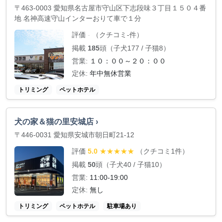
〒463-0003 愛知県名古屋市守山区下志段味３丁目１５０４番
地 名神高速守山インターおりて車で１分
評価
（クチコミ-件）
-
掲載
185
頭（子犬177 / 子猫8）
営業:
１０：００～２０：００
定休:
年中無休営業
トリミング
ペットホテル
犬の家＆猫の里安城店 ›
〒446-0031 愛知県安城市朝日町21-12
評価
（クチコミ1件）
5.0
★
★
★
★
★
掲載
50
頭（子犬40 / 子猫10）
営業:
11:00-19:00
定休:
無し
トリミング
ペットホテル
駐車場あり