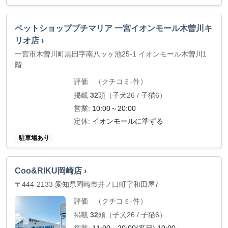
ペットショッププチマリア 一宮イオンモール木曽川キ
リオ店 ›
一宮市木曽川町黒田字南八ッヶ池25-1 イオンモール木曽川1
階
評価
（クチコミ-件）
-
掲載
32
頭（子犬26 / 子猫6）
営業:
10:00～20:00
定休:
イオンモールに準ずる
駐車場あり
Coo&RIKU岡崎店 ›
〒444-2133 愛知県岡崎市井ノ口町字和田屋7
評価
（クチコミ-件）
-
掲載
32
頭（子犬26 / 子猫6）