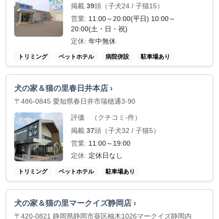
掲載
39
頭（子犬24 / 子猫15）
営業:
11:00～20:00(平日) 10:00～
20:00(土・日・祝)
定休:
年中無休
トリミング
ペットホテル
病院併設
駐車場あり
犬の家＆猫の里春日井本店 ›
〒486-0845 愛知県春日井市瑞穂通3-90
評価
（クチコミ-件）
-
掲載
37
頭（子犬32 / 子猫5）
営業:
11:00～19:00
定休:
定休日なし
トリミング
ペットホテル
駐車場あり
犬の家＆猫の里マークイズ静岡店 ›
〒420-0821 静岡県静岡市葵区柚木1026マークイズ静岡内