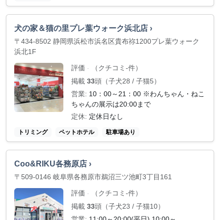
犬の家＆猫の里プレ葉ウォーク浜北店 ›
〒434-8502 静岡県浜松市浜名区貴布祢1200プレ葉ウォーク
浜北1F
評価
（クチコミ-件）
-
掲載
33
頭（子犬28 / 子猫5）
営業:
10：00～21：00 ※わんちゃん・ねこ
ちゃんの展示は20:00まで
定休:
定休日なし
トリミング
ペットホテル
駐車場あり
Coo&RIKU各務原店 ›
〒509-0146 岐阜県各務原市鵜沼三ツ池町3丁目161
評価
（クチコミ-件）
-
掲載
33
頭（子犬23 / 子猫10）
営業:
11:00～20:00(平日) 10:00～