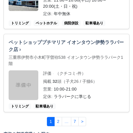
営業:
11:00～20:00(平日) 10:00～
20:00(土・日・祝)
定休:
年中無休
トリミング
ペットホテル
病院併設
駐車場あり
ペットショッププチマリア イオンタウン伊勢ララパー
ク店 ›
三重県伊勢市小木町字曽祢538 イオンタウン伊勢ララパーク1
階
評価
（クチコミ-件）
-
掲載
32
頭（子犬26 / 子猫6）
営業:
10:00-21:00
定休:
ララパークに準じる
トリミング
駐車場あり
1
2
…
7
>