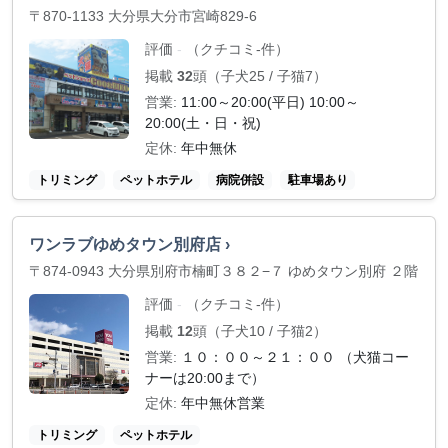
〒870-1133 大分県大分市宮崎829-6
評価
（クチコミ-件）
-
掲載
32
頭（子犬25 / 子猫7）
営業:
11:00～20:00(平日) 10:00～
20:00(土・日・祝)
定休:
年中無休
トリミング
ペットホテル
病院併設
駐車場あり
ワンラブゆめタウン別府店 ›
〒874-0943 大分県別府市楠町３８２−７ ゆめタウン別府 ２階
評価
（クチコミ-件）
-
掲載
12
頭（子犬10 / 子猫2）
営業:
１０：００～２１：００ （犬猫コー
ナーは20:00まで）
定休:
年中無休営業
トリミング
ペットホテル