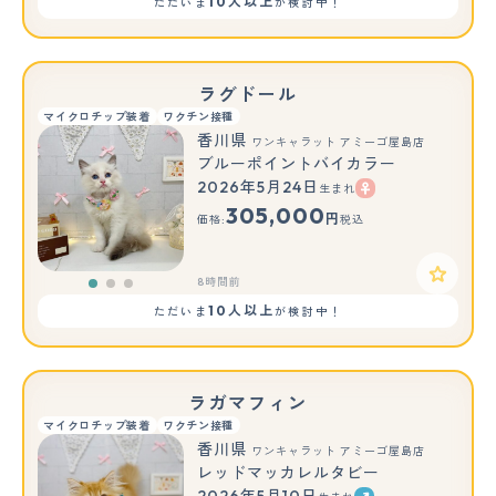
10人以上
ただいま
が検討中！
ラグドール
マイクロチップ装着
ワクチン接種
香川県
ワンキャラット アミーゴ屋島店
ブルーポイントバイカラー
2026年5月24日
生まれ
もっと見る
305,000
円
価格:
税込
8時間前
10人以上
ただいま
が検討中！
ラガマフィン
マイクロチップ装着
ワクチン接種
香川県
ワンキャラット アミーゴ屋島店
レッドマッカレルタビー