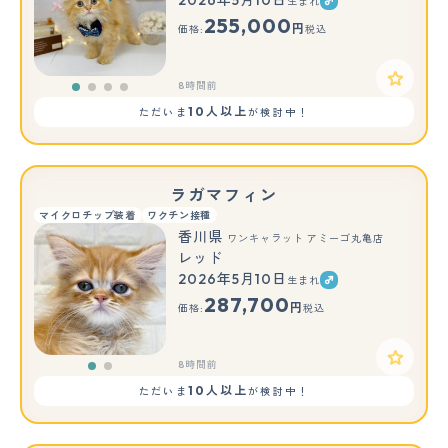
2026年5月10日
生まれ
255,000
円
価格:
税込
8時間前
10人以上
ただいま
が検討中！
ラガマフィン
マイクロチップ装着
ワクチン接種
香川県
ワンキャラット アミーゴ丸亀店
レッド
2026年5月10日
生まれ
もっと見る
287,700
円
価格:
税込
8時間前
10人以上
ただいま
が検討中！