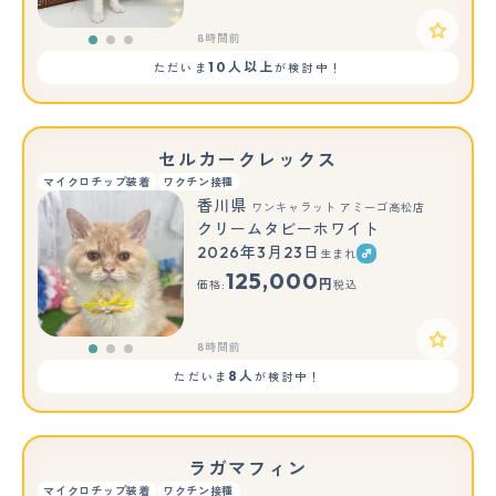
8時間前
10人以上
ただいま
が検討中！
セルカークレックス
マイクロチップ装着
ワクチン接種
香川県
ワンキャラット アミーゴ高松店
クリームタビーホワイト
2026年3月23日
生まれ
もっと見る
125,000
円
価格:
税込
8時間前
8人
ただいま
が検討中！
ラガマフィン
マイクロチップ装着
ワクチン接種