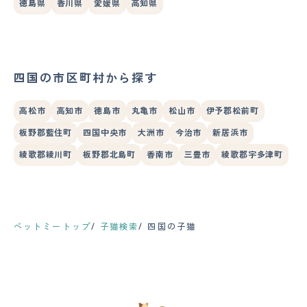
徳島県
香川県
愛媛県
高知県
四国の市区町村から探す
高松市
高知市
徳島市
丸亀市
松山市
伊予郡松前町
板野郡藍住町
四国中央市
大洲市
今治市
新居浜市
綾歌郡綾川町
板野郡北島町
香南市
三豊市
綾歌郡宇多津町
ペットミートップ
子猫検索
四国の子猫