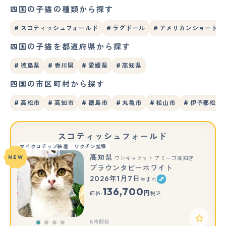
四国の子猫の種類から探す
# スコティッシュフォールド
# ラグドール
# アメリカンショートヘ
四国の子猫を都道府県から探す
# 徳島県
# 香川県
# 愛媛県
# 高知県
四国の市区町村から探す
# 高松市
# 高知市
# 徳島市
# 丸亀市
# 松山市
# 伊予郡松前
スコティッシュフォールド
マイクロチップ装着
ワクチン接種
高知県
NEW
ワンキャラット アミーゴ高知店
ブラウンタビーホワイト
2026年1月7日
生まれ
136,700
円
価格:
税込
8時間前