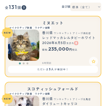
131
並び順
全
頭
ミヌエット
マイクロチップ装着
ワクチン接種
香川県
NEW
ワンキャラット アミーゴ高松店
レッドマッカレルタビーホワイト
2026年6月5日
生まれ
もっと見る
235,000
円
価格:
税込
8時間前
3人
ただいま
が検討中！
スコティッシュフォールド
マイクロチップ装着
ワクチン接種
香川県
NEW
ワンキャラット アミーゴ丸亀店
ダイリュートキャリコ