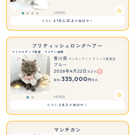
8時間前
10人以上
ただいま
が検討中！
ブリティッシュロングヘアー
マイクロチップ装着
ワクチン接種
香川県
ワンキャラット アミーゴ屋島店
ブルー
2026年4月22日
生まれ
もっと見る
335,000
円
価格:
税込
8時間前
6人
ただいま
が検討中！
マンチカン