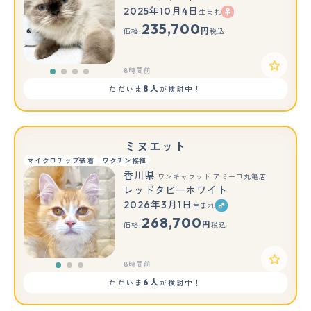
2025年10月4日
生まれ
235,700
円
価格:
税込
8時間前
8人
ただいま
が検討中！
ミヌエット
マイクロチップ装着
ワクチン接種
香川県
ワンキャラット アミーゴ丸亀店
レッドタビーホワイト
2026年3月1日
生まれ
もっと見る
268,700
円
価格:
税込
8時間前
6人
ただいま
が検討中！