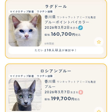
ラグドール
マイクロチップ装着
ワクチン接種
香川県
ワンキャラット アミーゴ丸亀店
ブルーポイントバイカラー
2026年3月2日
生まれ
160,700
円
価格:
税込
8時間前
10人以上
ただいま
が検討中！
ロシアンブルー
マイクロチップ装着
ワクチン接種
香川県
ワンキャラット アミーゴ丸亀店
ブルー
2026年3月7日
生まれ
もっと見る
199,700
円
価格:
税込