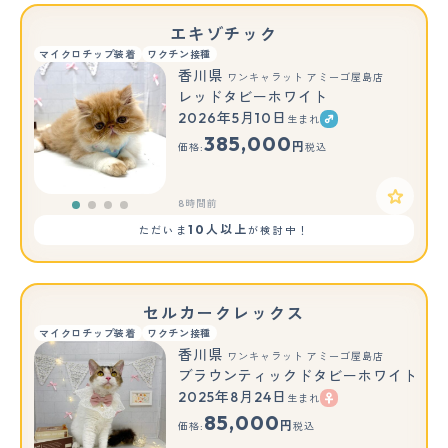
エキゾチック
マイクロチップ装着
ワクチン接種
香川県
ワンキャラット アミーゴ屋島店
レッドタビーホワイト
2026年5月10日
生まれ
385,000
円
価格:
税込
8時間前
10人以上
ただいま
が検討中！
セルカークレックス
マイクロチップ装着
ワクチン接種
香川県
ワンキャラット アミーゴ屋島店
ブラウンティックドタビーホワイト
2025年8月24日
生まれ
もっと見る
85,000
円
価格:
税込