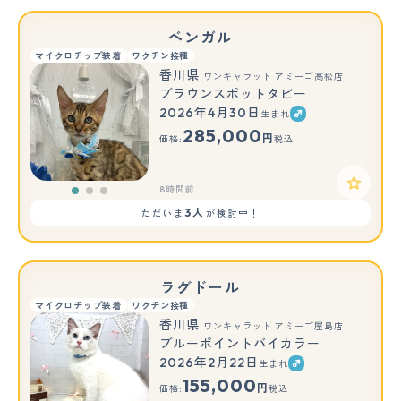
ベンガル
マイクロチップ装着
ワクチン接種
香川県
ワンキャラット アミーゴ高松店
ブラウンスポットタビー
2026年4月30日
生まれ
もっと見る
285,000
円
価格:
税込
8時間前
3人
ただいま
が検討中！
ラグドール
マイクロチップ装着
ワクチン接種
香川県
ワンキャラット アミーゴ屋島店
ブルーポイントバイカラー
2026年2月22日
生まれ
155,000
円
価格:
税込