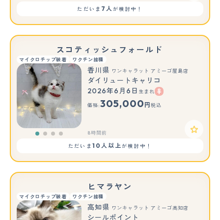
7人
ただいま
が検討中！
スコティッシュフォールド
マイクロチップ装着
ワクチン接種
香川県
ワンキャラット アミーゴ屋島店
ダイリュートキャリコ
2026年6月6日
生まれ
305,000
円
価格:
税込
8時間前
10人以上
ただいま
が検討中！
ヒマラヤン
マイクロチップ装着
ワクチン接種
高知県
ワンキャラット アミーゴ高知店
シールポイント