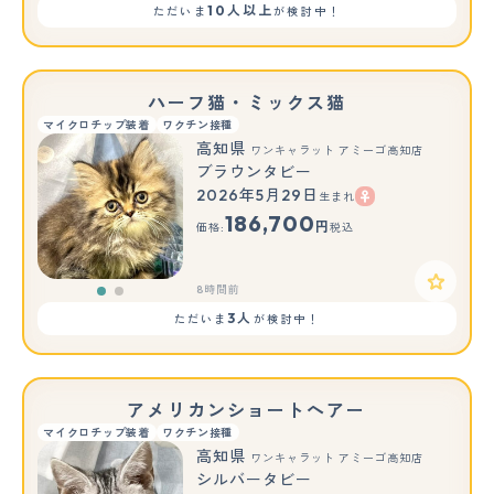
10人以上
ただいま
が検討中！
ハーフ猫・ミックス猫
マイクロチップ装着
ワクチン接種
高知県
ワンキャラット アミーゴ高知店
ブラウンタビー
2026年5月29日
生まれ
もっと見る
186,700
円
価格:
税込
8時間前
3人
ただいま
が検討中！
アメリカンショートヘアー
マイクロチップ装着
ワクチン接種
高知県
ワンキャラット アミーゴ高知店
シルバータビー