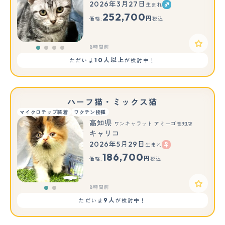
2026年3月27日
生まれ
252,700
円
価格:
税込
8時間前
10人以上
ただいま
が検討中！
ハーフ猫・ミックス猫
マイクロチップ装着
ワクチン接種
高知県
ワンキャラット アミーゴ高知店
キャリコ
2026年5月29日
生まれ
もっと見る
186,700
円
価格:
税込
8時間前
9人
ただいま
が検討中！