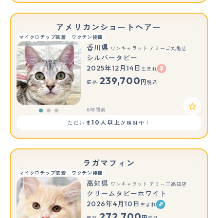
アメリカンショートヘアー
マイクロチップ装着
ワクチン接種
香川県
ワンキャラット アミーゴ丸亀店
シルバータビー
2025年12月14日
生まれ
もっと見る
239,700
円
価格:
税込
8時間前
10人以上
ただいま
が検討中！
ラガマフィン
マイクロチップ装着
ワクチン接種
高知県
ワンキャラット アミーゴ高知店
クリームタビーホワイト
2026年4月10日
生まれ
272,700
円