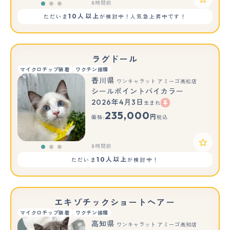
8時間前
10人以上
ただいま
が検討中！人気急上昇中です！
ラグドール
マイクロチップ装着
ワクチン接種
香川県
ワンキャラット アミーゴ高松店
シールポイントバイカラー
2026年4月3日
生まれ
もっと見る
235,000
円
価格:
税込
8時間前
10人以上
ただいま
が検討中！
エキゾチックショートヘアー
マイクロチップ装着
ワクチン接種
高知県
ワンキャラット アミーゴ高知店