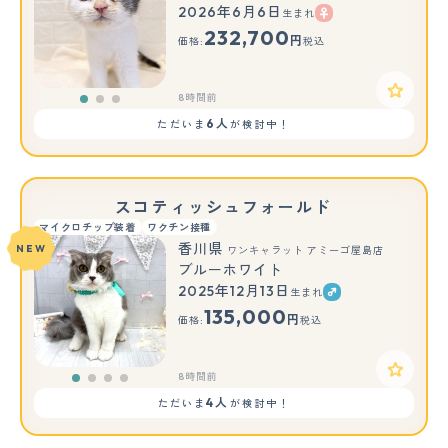
2026年6月6日
生まれ
もっと見る
232,700
円
価格:
税込
8時間前
6人
ただいま
が検討中！
スコティッシュフォールド
マイクロチップ装着
ワクチン接種
香川県
NEW
ワンキャラット アミーゴ屋島店
ブルーホワイト
2025年12月13日
生まれ
135,000
円
価格:
税込
8時間前
4人
ただいま
が検討中！