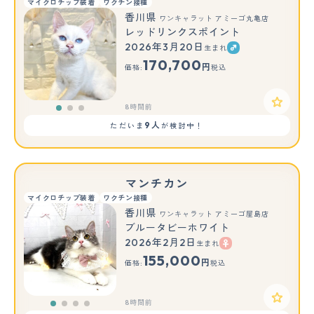
マイクロチップ装着
ワクチン接種
香川県
ワンキャラット アミーゴ丸亀店
レッドリンクスポイント
2026年3月20日
生まれ
もっと見る
170,700
円
価格:
税込
8時間前
9人
ただいま
が検討中！
マンチカン
マイクロチップ装着
ワクチン接種
香川県
ワンキャラット アミーゴ屋島店
ブルータビーホワイト
2026年2月2日
生まれ
155,000
円
価格:
税込
8時間前