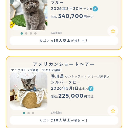
ブルー
2026年3月30日
生まれ
340,700
円
価格:
税込
8時間前
10人以上
ただいま
が検討中！
アメリカンショートヘアー
マイクロチップ装着
ワクチン接種
香川県
ワンキャラット アミーゴ屋島店
シルバータビー
2026年5月1日
生まれ
もっと見る
225,000
円
価格:
税込
8時間前
10人以上
ただいま
が検討中！