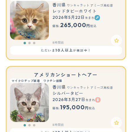
香川県
ワンキャラット アミーゴ高松店
レッドタビーホワイト
2026年5月22日
生まれ
もっと見る
265,000
円
価格:
税込
8時間前
10人以上
ただいま
が検討中！
アメリカンショートヘアー
マイクロチップ装着
ワクチン接種
香川県
ワンキャラット アミーゴ高松店
シルバータビー
2026年3月27日
生まれ
もっと見る
195,000
円
価格:
税込
8時間前