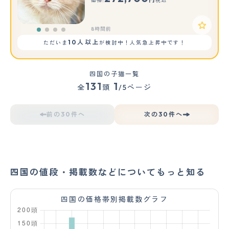
価格:
税込
8時間前
10人以上
ただいま
が検討中！人気急上昇中です！
四国の子猫一覧
131
1
全
頭
/5ページ
前の30件へ
次の30件へ
四国の値段・掲載数などについてもっと知る
四国の価格帯別掲載数グラフ