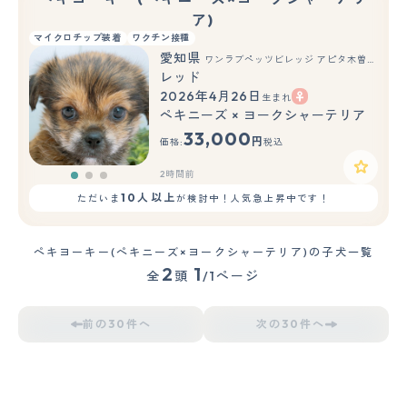
ア)
マイクロチップ装着
ワクチン接種
愛知県
ワンラブペッツビレッジ アピタ木曽川店(FC)
レッド
2026年4月26日
生まれ
もっと見る
ペキニーズ × ヨークシャーテリア
33,000
円
価格:
税込
2時間前
10人以上
ただいま
が検討中！人気急上昇中です！
ペキヨーキー(ペキニーズ×ヨークシャーテリア)の子犬一覧
2
1
全
頭
/1ページ
前の30件へ
次の30件へ