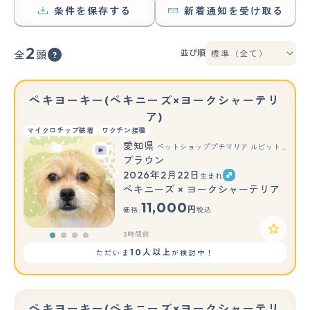
条件を保存する
新着通知を受け取る
2
並び順
全
頭
ペキヨーキー(ペキニーズ×ヨークシャーテリ
ア)
マイクロチップ装着
ワクチン接種
愛知県
ペットショッププチマリア ルビットパーク岡崎店
ブラウン
2026年2月22日
生まれ
ペキニーズ × ヨークシャーテリア
11,000
円
価格:
税込
3時間前
10人以上
ただいま
が検討中！
ペキヨーキー(ペキニーズ×ヨークシャーテリ