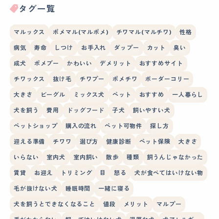
タグ一覧
マルックス
ポメマル(マルポメ)
チワマル(マルチワ)
性格
病気
寿命
しつけ
お手入れ
ダップー
カット
臭い
成犬
ポメプー
かわいい
デメリット
おすすめサイト
チワックス
抜け毛
チワプー
ポメチワ
ボーダーコリー
大きさ
ビーグル
ミックス犬
ペット
おすすめ
一人暮らし
犬を飼う
費用
ドッグフード
子犬
飼いやすい犬
ペットショップ
購入の流れ
ペット可物件
探し方
迎える準備
チワワ
選び方
健康診断
ペット保険
大きさ
いらない
室内犬
室内飼い
散歩
種類
飼うんじゃなかった
賃貸
お迎え
トリミング
目
怒る
犬が食べてはいけない物
毛が抜けない犬
睡眠時間
一緒に寝る
犬を飼うとできなくなること
値段
メリット
マルプー