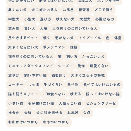
手がかからない
飼ってはいけない犬
温厚な犬
犬アレルギー
臭くない犬
犬に好かれる人
お風呂
留守番
どこで買う
中型犬
小型犬
遊び方
吠えない犬
大型犬
必要なもの
飲み物
賢い犬
人気
犬を飼うのに向いている人
長生きするペット
懐く
毛がない犬
トイプードル
色
体重
大きくならない犬
ポメラニアン
猿期
猫を飼うのに向いている人
猫
飼い方
かっこいい犬
ミニチュアダックスフンド
シーズー
後悔
可愛くない
涙やけ
飼いやすい猫
猫を飼う
大きくなる子の特徴
コーギー
しっぽ
毛づくろい
食べ物
食べてはいけないもの
猫を飼うメリット
ご飯食べない
吠える
飼ってはいけない猫
小さい猫
毛が抜けない猫
人懐っこい猫
ビションフリーゼ
社会化
去勢
犬に服を着せる
お風呂
欠点
お出かけいつから
おやついつから