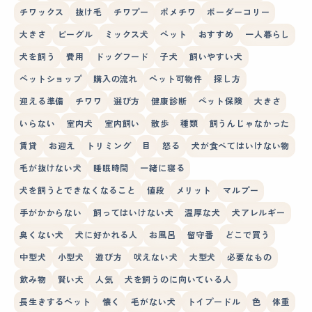
チワックス
抜け毛
チワプー
ポメチワ
ボーダーコリー
大きさ
ビーグル
ミックス犬
ペット
おすすめ
一人暮らし
犬を飼う
費用
ドッグフード
子犬
飼いやすい犬
ペットショップ
購入の流れ
ペット可物件
探し方
迎える準備
チワワ
選び方
健康診断
ペット保険
大きさ
いらない
室内犬
室内飼い
散歩
種類
飼うんじゃなかった
賃貸
お迎え
トリミング
目
怒る
犬が食べてはいけない物
毛が抜けない犬
睡眠時間
一緒に寝る
犬を飼うとできなくなること
値段
メリット
マルプー
手がかからない
飼ってはいけない犬
温厚な犬
犬アレルギー
臭くない犬
犬に好かれる人
お風呂
留守番
どこで買う
中型犬
小型犬
遊び方
吠えない犬
大型犬
必要なもの
飲み物
賢い犬
人気
犬を飼うのに向いている人
長生きするペット
懐く
毛がない犬
トイプードル
色
体重