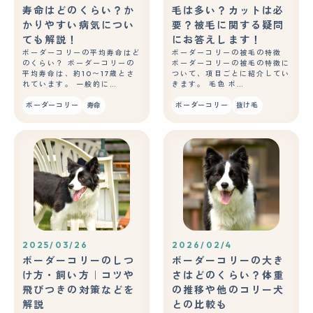
寿命はどのくらい？か
毛は多い？カットは必
かりやすい病気につい
要？被毛に関する疑問
ても解説！
にお答えします！
ボーダーコリーの平均寿命はど
ボーダーコリーの被毛の特徴
のくらい？ ボーダーコリーの
ボーダーコリーの被毛の特徴に
平均寿命は、約10〜17歳とさ
ついて、項目ごとに紹介してい
れています。 一般的に…
きます。 毛色 ボ…
ボーダーコリー
寿命
ボーダーコリー
抜け毛
2025/03/26
2026/02/4
ボーダーコリーのしつ
ボーダーコリーの大き
け方・飼い方｜コツや
さはどのくらい？体重
飛びつきの対策などを
の推移や他のコリー犬
解説
との比較も