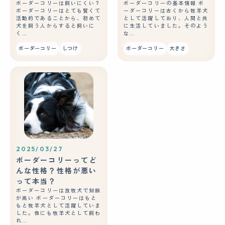
ボーダーコリーは飼いにくい？
ボーダーコリーの基本情報 ボ
ボーダーコリーはとても賢くて
ーダーコリーは古くから牧羊犬
活動的であることから、初めて
として活躍しており、人間と共
犬を飼う人からすると飼いに
に生活していました。そのよう
く…
な…
ボーダーコリー
しつけ
ボーダーコリー
大きさ
2025/03/27
ボーダーコリーってど
んな性格？性格が悪い
って本当？
ボーダーコリーは放牧犬で知能
が高い ボーダーコリーはもと
もと牧羊犬として活躍していま
した。他にも牧羊犬として飼わ
れ…