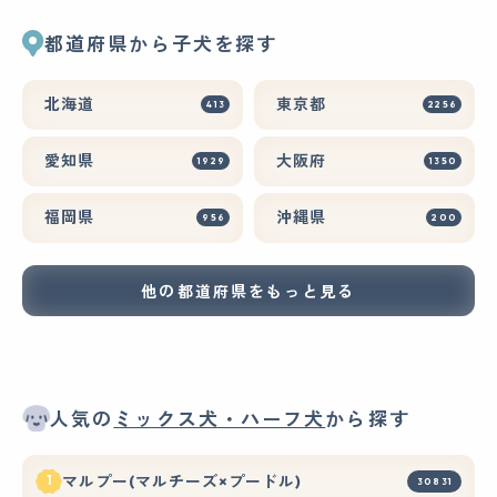
都道府県から子犬を探す
北海道
東京都
413
2256
愛知県
大阪府
1929
1350
福岡県
沖縄県
956
200
他の都道府県をもっと見る
人気の
ミックス犬・ハーフ犬
から探す
マルプー(マルチーズ×プードル)
30831