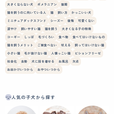
大きくならない犬
ポメラニアン
猿期
猫を飼うのに向いている人
猫
飼い方
かっこいい犬
ミニチュアダックスフンド
シーズー
後悔
可愛くない
涙やけ
飼いやすい猫
猫を飼う
大きくなる子の特徴
コーギー
しっぽ
毛づくろい
食べ物
食べてはいけないもの
猫を飼うメリット
ご飯食べない
吠える
飼ってはいけない猫
小さい猫
毛が抜けない猫
人懐っこい猫
ビションフリーゼ
社会化
去勢
犬に服を着せる
お風呂
欠点
お出かけいつから
おやついつから
人気の子犬から探す