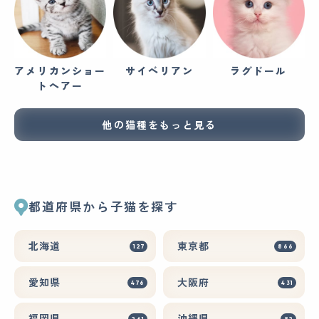
アメリカンショー
サイベリアン
ラグドール
トヘアー
他の猫種をもっと見る
都道府県から子猫を探す
北海道
東京都
127
866
愛知県
大阪府
476
431
福岡県
沖縄県
261
52