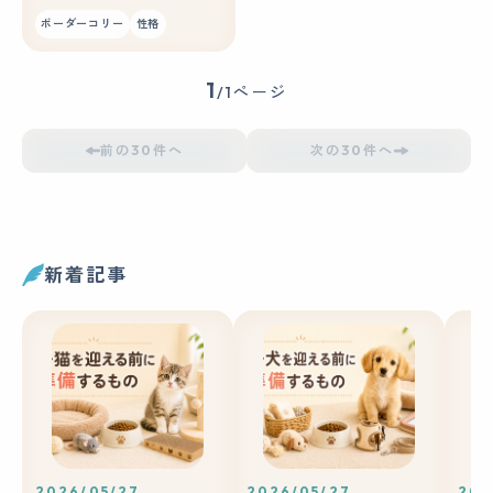
ボーダーコリー
性格
1
/1ページ
前の30件へ
次の30件へ
新着記事
2026/05/27
2026/05/27
202