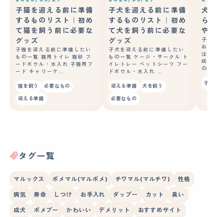
子猫を迎える前に準備
子犬を迎える前に準備
犬の
するものリスト｜初め
するものリスト｜初め
ら？
て猫を飼う前に必要な
て犬を飼う前に必要な
やコ
グッズ
グッズ
子犬
おや
子猫を迎える前に準備したい
子犬を迎える前に準備したい
はあ
もの一覧 猫用トイレ 猫砂 フ
もの一覧 ケージ・サークル ト
成長
ードボウル・水入れ 子猫用フ
イレトレー ペットシーツ フー
の良
ード キャリーケ…
ドボウル・水入れ …
子犬
猫を飼う
必要なもの
迎える準備
犬を飼う
迎える準備
必要なもの
タグ一覧
マルックス
ポメマル(マルポメ)
チワマル(マルチワ)
性格
病気
寿命
しつけ
お手入れ
ダップー
カット
臭い
成犬
ポメプー
かわいい
デメリット
おすすめサイト