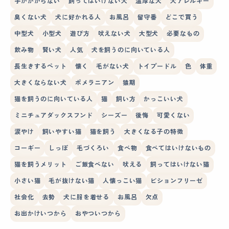
手がかからない
飼ってはいけない犬
温厚な犬
犬アレルギー
臭くない犬
犬に好かれる人
お風呂
留守番
どこで買う
中型犬
小型犬
遊び方
吠えない犬
大型犬
必要なもの
飲み物
賢い犬
人気
犬を飼うのに向いている人
長生きするペット
懐く
毛がない犬
トイプードル
色
体重
大きくならない犬
ポメラニアン
猿期
猫を飼うのに向いている人
猫
飼い方
かっこいい犬
ミニチュアダックスフンド
シーズー
後悔
可愛くない
涙やけ
飼いやすい猫
猫を飼う
大きくなる子の特徴
コーギー
しっぽ
毛づくろい
食べ物
食べてはいけないもの
猫を飼うメリット
ご飯食べない
吠える
飼ってはいけない猫
小さい猫
毛が抜けない猫
人懐っこい猫
ビションフリーゼ
社会化
去勢
犬に服を着せる
お風呂
欠点
お出かけいつから
おやついつから