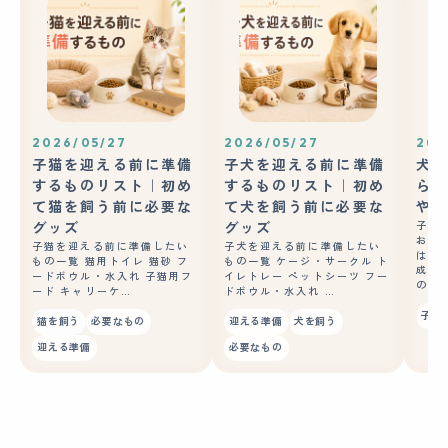
2026/05/27
2026/05/27
202
子猫を迎える前に準備
子犬を迎える前に準備
犬の
するものリスト｜初め
するものリスト｜初め
ら？
て猫を飼う前に必要な
て犬を飼う前に必要な
やコ
グッズ
グッズ
子犬
おや
子猫を迎える前に準備したい
子犬を迎える前に準備したい
はあ
もの一覧 猫用トイレ 猫砂 フ
もの一覧 ケージ・サークル ト
成長
ードボウル・水入れ 子猫用フ
イレトレー ペットシーツ フー
の良
ード キャリーケ…
ドボウル・水入れ …
子犬
猫を飼う
必要なもの
迎える準備
犬を飼う
迎える準備
必要なもの