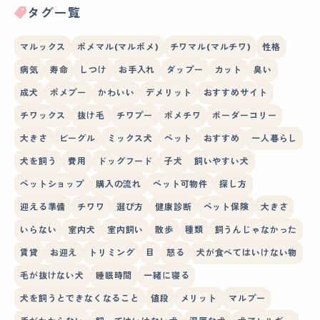
タグ一覧
マルックス
ポメマル(マルポメ)
チワマル(マルチワ)
性格
病気
寿命
しつけ
お手入れ
ダップー
カット
臭い
成犬
ポメプー
かわいい
デメリット
おすすめサイト
チワックス
抜け毛
チワプー
ポメチワ
ボーダーコリー
大きさ
ビーグル
ミックス犬
ペット
おすすめ
一人暮らし
犬を飼う
費用
ドッグフード
子犬
飼いやすい犬
ペットショップ
購入の流れ
ペット可物件
探し方
迎える準備
チワワ
選び方
健康診断
ペット保険
大きさ
いらない
室内犬
室内飼い
散歩
種類
飼うんじゃなかった
賃貸
お迎え
トリミング
目
怒る
犬が食べてはいけない物
毛が抜けない犬
睡眠時間
一緒に寝る
犬を飼うとできなくなること
値段
メリット
マルプー