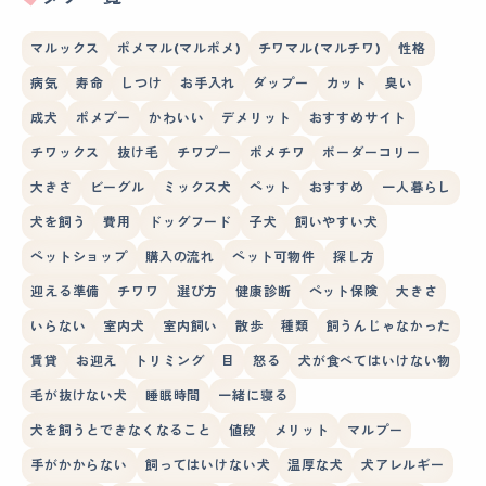
マルックス
ポメマル(マルポメ)
チワマル(マルチワ)
性格
病気
寿命
しつけ
お手入れ
ダップー
カット
臭い
成犬
ポメプー
かわいい
デメリット
おすすめサイト
チワックス
抜け毛
チワプー
ポメチワ
ボーダーコリー
大きさ
ビーグル
ミックス犬
ペット
おすすめ
一人暮らし
犬を飼う
費用
ドッグフード
子犬
飼いやすい犬
ペットショップ
購入の流れ
ペット可物件
探し方
迎える準備
チワワ
選び方
健康診断
ペット保険
大きさ
いらない
室内犬
室内飼い
散歩
種類
飼うんじゃなかった
賃貸
お迎え
トリミング
目
怒る
犬が食べてはいけない物
毛が抜けない犬
睡眠時間
一緒に寝る
犬を飼うとできなくなること
値段
メリット
マルプー
手がかからない
飼ってはいけない犬
温厚な犬
犬アレルギー