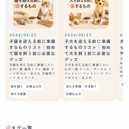
2026/05/27
2026/05/27
202
子猫を迎える前に準備
子犬を迎える前に準備
犬の
するものリスト｜初め
するものリスト｜初め
ら？
て猫を飼う前に必要な
て犬を飼う前に必要な
やコ
グッズ
グッズ
子犬
おや
子猫を迎える前に準備したい
子犬を迎える前に準備したい
はあ
もの一覧 猫用トイレ 猫砂 フ
もの一覧 ケージ・サークル ト
成長
ードボウル・水入れ 子猫用フ
イレトレー ペットシーツ フー
の良
ード キャリーケ…
ドボウル・水入れ …
子犬
猫を飼う
必要なもの
迎える準備
犬を飼う
迎える準備
必要なもの
タグ一覧