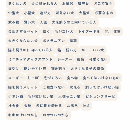
臭くない犬
犬に好かれる人
お風呂
留守番
どこで買う
中型犬
小型犬
遊び方
吠えない犬
大型犬
必要なもの
飲み物
賢い犬
人気
犬を飼うのに向いている人
長生きするペット
懐く
毛がない犬
トイプードル
色
体重
大きくならない犬
ポメラニアン
猿期
猫を飼うのに向いている人
猫
飼い方
かっこいい犬
ミニチュアダックスフンド
シーズー
後悔
可愛くない
涙やけ
飼いやすい猫
猫を飼う
大きくなる子の特徴
コーギー
しっぽ
毛づくろい
食べ物
食べてはいけないもの
猫を飼うメリット
ご飯食べない
吠える
飼ってはいけない猫
小さい猫
毛が抜けない猫
人懐っこい猫
ビションフリーゼ
社会化
去勢
犬に服を着せる
お風呂
欠点
お出かけいつから
おやついつから