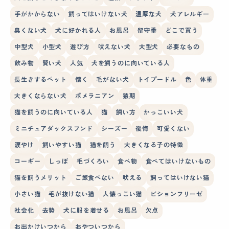
手がかからない
飼ってはいけない犬
温厚な犬
犬アレルギー
臭くない犬
犬に好かれる人
お風呂
留守番
どこで買う
中型犬
小型犬
遊び方
吠えない犬
大型犬
必要なもの
飲み物
賢い犬
人気
犬を飼うのに向いている人
長生きするペット
懐く
毛がない犬
トイプードル
色
体重
大きくならない犬
ポメラニアン
猿期
猫を飼うのに向いている人
猫
飼い方
かっこいい犬
ミニチュアダックスフンド
シーズー
後悔
可愛くない
涙やけ
飼いやすい猫
猫を飼う
大きくなる子の特徴
コーギー
しっぽ
毛づくろい
食べ物
食べてはいけないもの
猫を飼うメリット
ご飯食べない
吠える
飼ってはいけない猫
小さい猫
毛が抜けない猫
人懐っこい猫
ビションフリーゼ
社会化
去勢
犬に服を着せる
お風呂
欠点
お出かけいつから
おやついつから