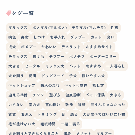
タグ一覧
マルックス
ポメマル(マルポメ)
チワマル(マルチワ)
性格
病気
寿命
しつけ
お手入れ
ダップー
カット
臭い
成犬
ポメプー
かわいい
デメリット
おすすめサイト
チワックス
抜け毛
チワプー
ポメチワ
ボーダーコリー
大きさ
ビーグル
ミックス犬
ペット
おすすめ
一人暮らし
犬を飼う
費用
ドッグフード
子犬
飼いやすい犬
ペットショップ
購入の流れ
ペット可物件
探し方
迎える準備
チワワ
選び方
健康診断
ペット保険
大きさ
いらない
室内犬
室内飼い
散歩
種類
飼うんじゃなかった
賃貸
お迎え
トリミング
目
怒る
犬が食べてはいけない物
毛が抜けない犬
睡眠時間
一緒に寝る
犬を飼うとできなくなること
値段
メリット
マルプー