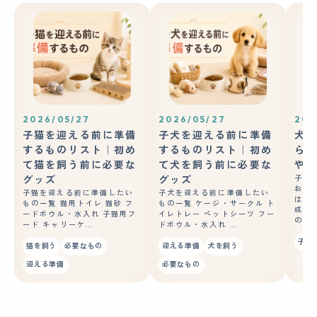
2026/05/27
2026/05/27
202
子猫を迎える前に準備
子犬を迎える前に準備
犬の
するものリスト｜初め
するものリスト｜初め
ら？
て猫を飼う前に必要な
て犬を飼う前に必要な
やコ
グッズ
グッズ
子犬
おや
子猫を迎える前に準備したい
子犬を迎える前に準備したい
はあ
もの一覧 猫用トイレ 猫砂 フ
もの一覧 ケージ・サークル ト
成長
ードボウル・水入れ 子猫用フ
イレトレー ペットシーツ フー
の良
ード キャリーケ…
ドボウル・水入れ …
子犬
猫を飼う
必要なもの
迎える準備
犬を飼う
迎える準備
必要なもの