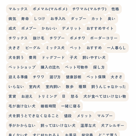
マルックス
ポメマル(マルポメ)
チワマル(マルチワ)
性格
病気
寿命
しつけ
お手入れ
ダップー
カット
臭い
成犬
ポメプー
かわいい
デメリット
おすすめサイト
チワックス
抜け毛
チワプー
ポメチワ
ボーダーコリー
大きさ
ビーグル
ミックス犬
ペット
おすすめ
一人暮らし
犬を飼う
費用
ドッグフード
子犬
飼いやすい犬
ペットショップ
購入の流れ
ペット可物件
探し方
迎える準備
チワワ
選び方
健康診断
ペット保険
大きさ
いらない
室内犬
室内飼い
散歩
種類
飼うんじゃなかった
賃貸
お迎え
トリミング
目
怒る
犬が食べてはいけない物
毛が抜けない犬
睡眠時間
一緒に寝る
犬を飼うとできなくなること
値段
メリット
マルプー
手がかからない
飼ってはいけない犬
温厚な犬
犬アレルギー
臭くない犬
犬に好かれる人
お風呂
留守番
どこで買う