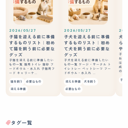
2026/05/27
2026/05/27
202
子猫を迎える前に準備
子犬を迎える前に準備
犬の
するものリスト｜初め
するものリスト｜初め
ら？
て猫を飼う前に必要な
て犬を飼う前に必要な
やコ
グッズ
グッズ
子犬
おや
子猫を迎える前に準備したい
子犬を迎える前に準備したい
はあ
もの一覧 猫用トイレ 猫砂 フ
もの一覧 ケージ・サークル ト
成長
ードボウル・水入れ 子猫用フ
イレトレー ペットシーツ フー
の良
ード キャリーケ…
ドボウル・水入れ …
子犬
猫を飼う
必要なもの
迎える準備
犬を飼う
迎える準備
必要なもの
タグ一覧