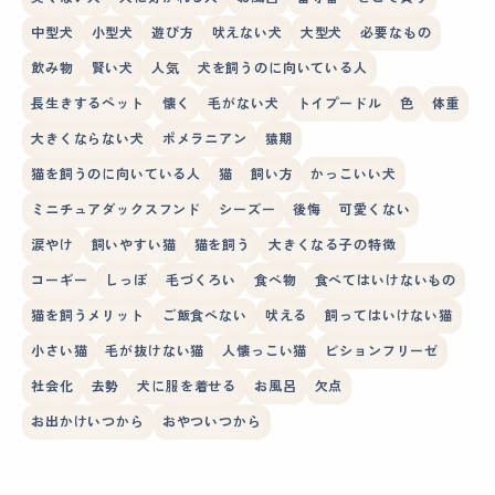
中型犬
小型犬
遊び方
吠えない犬
大型犬
必要なもの
飲み物
賢い犬
人気
犬を飼うのに向いている人
長生きするペット
懐く
毛がない犬
トイプードル
色
体重
大きくならない犬
ポメラニアン
猿期
猫を飼うのに向いている人
猫
飼い方
かっこいい犬
ミニチュアダックスフンド
シーズー
後悔
可愛くない
涙やけ
飼いやすい猫
猫を飼う
大きくなる子の特徴
コーギー
しっぽ
毛づくろい
食べ物
食べてはいけないもの
猫を飼うメリット
ご飯食べない
吠える
飼ってはいけない猫
小さい猫
毛が抜けない猫
人懐っこい猫
ビションフリーゼ
社会化
去勢
犬に服を着せる
お風呂
欠点
お出かけいつから
おやついつから