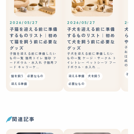
2026/05/27
2026/05/27
202
子猫を迎える前に準備
子犬を迎える前に準備
犬の
するものリスト｜初め
するものリスト｜初め
ら？
て猫を飼う前に必要な
て犬を飼う前に必要な
やコ
グッズ
グッズ
子犬
おや
子猫を迎える前に準備したい
子犬を迎える前に準備したい
はあ
もの一覧 猫用トイレ 猫砂 フ
もの一覧 ケージ・サークル ト
成長
ードボウル・水入れ 子猫用フ
イレトレー ペットシーツ フー
の良
ード キャリーケ…
ドボウル・水入れ …
子犬
猫を飼う
必要なもの
迎える準備
犬を飼う
迎える準備
必要なもの
関連記事