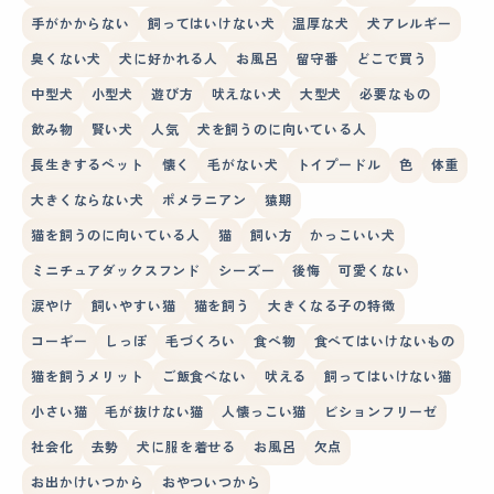
手がかからない
飼ってはいけない犬
温厚な犬
犬アレルギー
臭くない犬
犬に好かれる人
お風呂
留守番
どこで買う
中型犬
小型犬
遊び方
吠えない犬
大型犬
必要なもの
飲み物
賢い犬
人気
犬を飼うのに向いている人
長生きするペット
懐く
毛がない犬
トイプードル
色
体重
大きくならない犬
ポメラニアン
猿期
猫を飼うのに向いている人
猫
飼い方
かっこいい犬
ミニチュアダックスフンド
シーズー
後悔
可愛くない
涙やけ
飼いやすい猫
猫を飼う
大きくなる子の特徴
コーギー
しっぽ
毛づくろい
食べ物
食べてはいけないもの
猫を飼うメリット
ご飯食べない
吠える
飼ってはいけない猫
小さい猫
毛が抜けない猫
人懐っこい猫
ビションフリーゼ
社会化
去勢
犬に服を着せる
お風呂
欠点
お出かけいつから
おやついつから