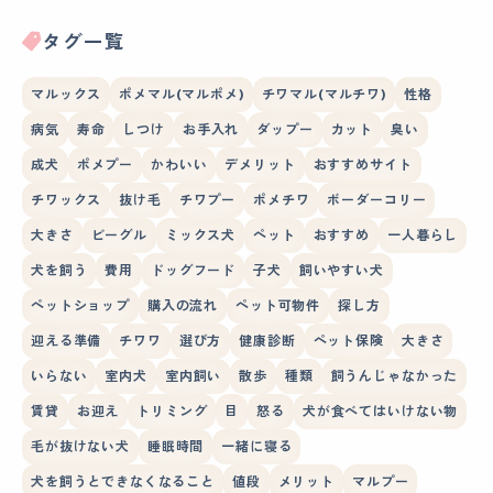
タグ一覧
マルックス
ポメマル(マルポメ)
チワマル(マルチワ)
性格
病気
寿命
しつけ
お手入れ
ダップー
カット
臭い
成犬
ポメプー
かわいい
デメリット
おすすめサイト
チワックス
抜け毛
チワプー
ポメチワ
ボーダーコリー
大きさ
ビーグル
ミックス犬
ペット
おすすめ
一人暮らし
犬を飼う
費用
ドッグフード
子犬
飼いやすい犬
ペットショップ
購入の流れ
ペット可物件
探し方
迎える準備
チワワ
選び方
健康診断
ペット保険
大きさ
いらない
室内犬
室内飼い
散歩
種類
飼うんじゃなかった
賃貸
お迎え
トリミング
目
怒る
犬が食べてはいけない物
毛が抜けない犬
睡眠時間
一緒に寝る
犬を飼うとできなくなること
値段
メリット
マルプー