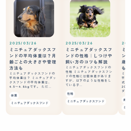
2025/03/26
2025/03/26
202
ミニチュアダックスフ
ミニチュアダックスフ
ミニ
ンドの平均体重は？月
ンドの性格｜しつけや
ンド
齢ごとの大きさや管理
飼い方のコツも解説
歳？
方法も
ミニチュアダックスフンドの
も紹
性格 ミニチュアダックスフン
ミニチュアダックスフンドの
ミニ
ドの性格には個体差がありま
平均体重は？ ミニチュアダッ
平均
すが、以下のような性格をし
クスフンドの平均体重は、
式会
ている子…
4.5〜4.8kgです。 ただ…
20
ダッ
性格
体重
寿命
ミニチュアダックスフンド
ミニチュアダックスフンド
ミニ