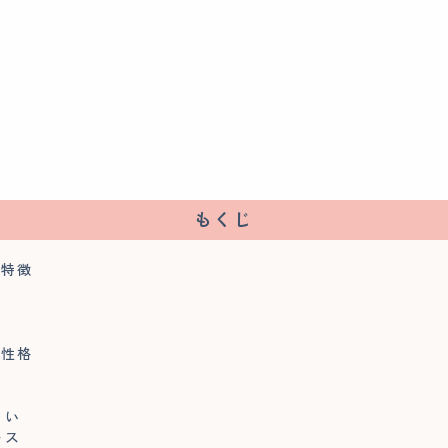
もくじ
の特徴
の性格
こい
ース