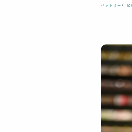
ペットミー
記