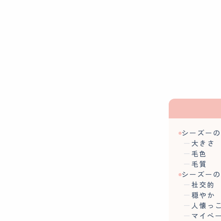
シーズー
大きさ
毛色
毛質
シーズー
社交的
穏やか
人懐っ
マイペ