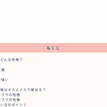
もくじ
てどんな性格？
い
旺盛
が強い
性格はオスとメスで異なる？
チワワの性格
チワワの性格
飼い方のポイント