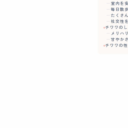
室内を
毎日散
たくさ
社交性
チワワの
メリハ
甘やか
チワワの