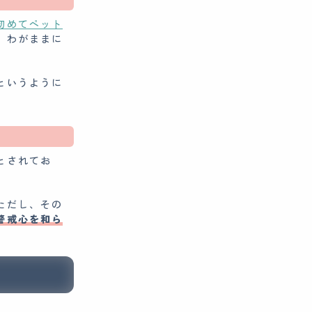
初めてペット
、わがままに
というように
とされてお
ただし、その
警戒心を和ら