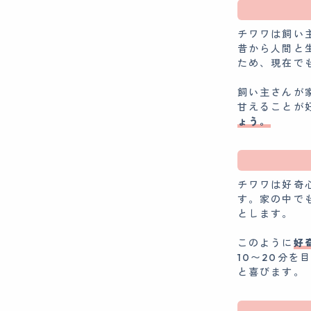
チワワは飼い
昔から人間と
ため、現在で
飼い主さんが
甘えることが
ょう。
チワワは好奇
す。家の中で
とします。
このように
好
10〜20分
と喜びます。