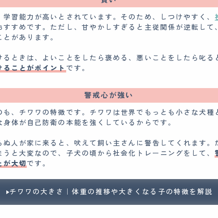
、学習能力が高いとされています。そのため、しつけやすく、
おすすめです。ただし、甘やかしすぎると主従関係が逆転して
ことがあります。
けるときは、よいことをしたら褒める、悪いことをしたら叱る
けることがポイント
です。
警戒心が強い
のも、チワワの特徴です。チワワは世界でもっとも小さな犬種
な身体が自己防衛の本能を強くしているからです。
らぬ人が家に来ると、吠えて飼い主さんに警告してくれます。
まうと大変なので、子犬の頃から社会化トレーニングをして、
とが大切
です。
チワワの大きさ｜体重の推移や大きくなる子の特徴を解説