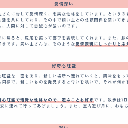
愛情深い
主さんに対して愛情深く、忠実な性格をしています。というの
生活を共にしており、その中で飼い主との信頼関係を築いてき
も、人間に対して忠誠心が強いのです。
家に帰ると、尻尾を振って喜びを表現してくれます。また、膝
好きです。飼い主さんは、そのような
愛情表現にしっかりと応
好奇心旺盛
心旺盛な一面もあり、新しい場所へ連れていくと、興味をもっ
も同様で、新しいものを発見すると匂いを嗅いで、それが何か
奇心旺盛で活発な性格なので、遊ぶことも好き
です。散歩は1日
を目安に連れて行ってあげましょう。また、室内遊び用に、おも
賢い