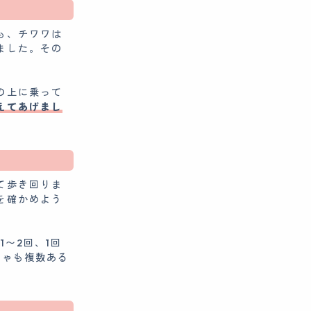
も、チワワは
ました。その
の上に乗って
えてあげまし
て歩き回りま
を確かめよう
1〜2回、1回
ちゃも複数ある