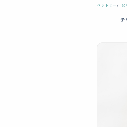
ペットミー
記
チ