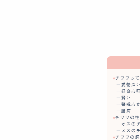
チワワっ
愛情深
好奇心
賢い
警戒心
臆病
チワワの
オスの
メスの
チワワの