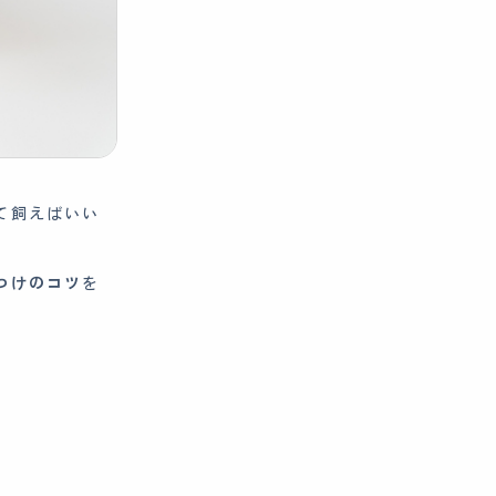
て飼えばいい
つけのコツ
を