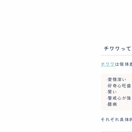
チワワって
チワワ
は個体
愛情深い
好奇心旺盛
賢い
警戒心が強
臆病
それぞれ具体