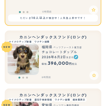
0時間前
10人以上
ただいま
が検討中！人気急上昇中です！
カニンヘンダックスフンド(ロング)
マイクロチップ装着
ワクチン接種
福岡県
NEW
ペッツファースト直方店
チョコレートダップル
2026年6月2日
生まれ
もっと見る
396,000
円
価格:
税込
8時間前
カニンヘンダックスフンド(ロング)
マイクロチップ装着
遺伝子検査情報
ワクチン接種
親体重表示
愛知県
NEW
ペッツワン豊田四郷店