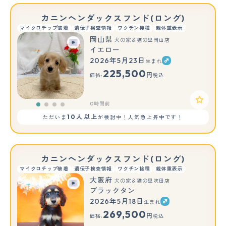
カニンヘンダックスフンド(ロング)
マイクロチップ装着
遺伝子検査情報
ワクチン接種
親体重表示
岡山県
犬の家＆猫の里岡山店
イエロー
2026年5月23日
生まれ
225,500
円
価格:
税込
0時間前
10人以上
ただいま
が検討中！人気急上昇中です！
カニンヘンダックスフンド(ロング)
マイクロチップ装着
遺伝子検査情報
ワクチン接種
親体重表示
大阪府
犬の家＆猫の里吹田店
ブラックタン
2026年5月18日
生まれ
269,500
円
価格:
税込