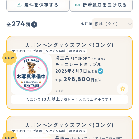
条件を保存する
新着通知を受け取る
274
並び順
全
頭
カニンヘンダックスフンド(ロング)
マイクロチップ装着
ワクチン接種
親体重表示
埼玉県
NEW
PET SHOP Tiny tales
チョコレートダップル
2026年6月7日
生まれ
298,800
円
価格:
税込
3日前
10人以上
ただいま
が検討中！人気急上昇中です！
カニンヘンダックスフンド(ロング)
マイクロチップ装着
ワクチン接種
親体重表示
兵庫県
NEW
ペット・プラザ アミーゴ神戸灘店