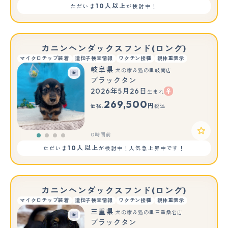
10人以上
ただいま
が検討中！
カニンヘンダックスフンド(ロング)
マイクロチップ装着
遺伝子検査情報
ワクチン接種
親体重表示
岐阜県
犬の家＆猫の里岐南店
ブラックタン
2026年5月26日
生まれ
269,500
円
価格:
税込
0時間前
10人以上
ただいま
が検討中！人気急上昇中です！
カニンヘンダックスフンド(ロング)
マイクロチップ装着
遺伝子検査情報
ワクチン接種
親体重表示
三重県
犬の家＆猫の里三重桑名店
ブラックタン