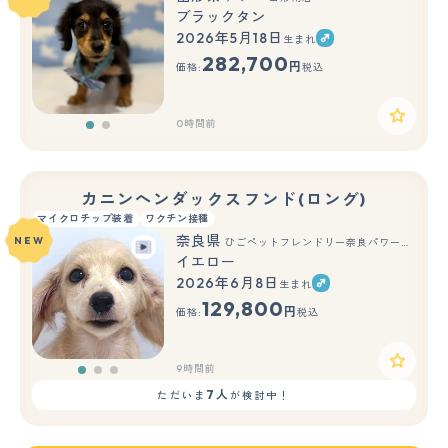
ブラックタン
2026年5月18日
生まれ
もっと見る
282,700
円
価格:
税込
0時間前
カニンヘンダックスフンド(ロング)
マイクロチップ装着
ワクチン接種
奈良県
NEW
ひごペットフレンドリー奈良パワーシティ店
イエロー
2026年6月8日
生まれ
もっと見る
129,800
円
価格:
税込
9時間前
7人
ただいま
が検討中！