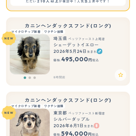
10人以上
ただいま
が検討中！人気急上昇中です！
カニンヘンダックスフンド(ロング)
マイクロチップ装着
ワクチン接種
埼玉県
NEW
ペッツファースト上尾店
シェーデットイエロー
2026年5月24日
生まれ
もっと見る
495,000
円
価格:
税込
8時間前
カニンヘンダックスフンド(ロング)
マイクロチップ装着
ワクチン接種
東京都
NEW
ペッツファースト新宿店
シルバーダップル
2026年6月1日
生まれ
もっと見る
594,000
円
価格:
税込