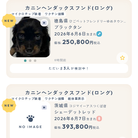
カニンヘンダックスフンド(ロング)
マイクロチップ装着
ワクチン接種
徳島県
NEW
ひごペットフレンドリーゆめタウン徳島店
ブラックタン
2026年6月6日
生まれ
もっと見る
250,800
円
価格:
税込
9時間前
3人
ただいま
が検討中！
カニンヘンダックスフンド(ロング)
マイクロチップ装着
ワクチン接種
親体重表示
茨城県
NEW
コジマイーアスつくば店
シェーデットレッド
2026年6月7日
生まれ
もっと見る
393,800
円
価格:
税込