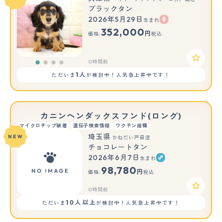
ブラックタン
2026年5月29日
生まれ
352,000
円
価格:
税込
0時間前
1人
ただいま
が検討中！人気急上昇中です！
カニンヘンダックスフンド(ロング)
マイクロチップ装着
遺伝子検査情報
ワクチン接種
埼玉県
NEW
かねだい戸田店
チョコレートタン
2026年6月7日
生まれ
98,780
円
価格:
税込
0時間前
10人以上
ただいま
が検討中！人気急上昇中です！