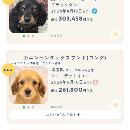
ブラックタン
2026年4月18日
生まれ
もっと見る
303,458
円
価格:
税込
0時間前
カニンヘンダックスフンド(ロング)
マイクロチップ装着
ワクチン接種
埼玉県
NEW
ワンラブ埼玉寄居店
シェーデットイエロー
2026年6月10日
生まれ
もっと見る
261,800
円
価格:
税込
8時間前
1人
ただいま
が検討中！