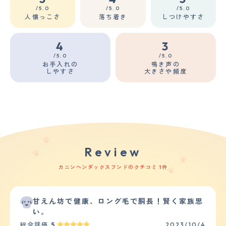
/5.0
/5.0
/5.0
人懐っこさ
落ち着き
しつけやすさ
4
3
/5.0
/5.0
お手入れの
鳴き声の
しやすさ
大きさや頻度
Review
カニンヘンダックスフンドのクチコミ 1件
甘えん坊で健康、ロング毛で胴長！賢く家族思
い。
総合評価
5
2023/10/4