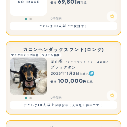
69,801
円
価格:
税込
0時間前
10人以上
ただいま
が検討中！
カニンヘンダックスフンド(ロング)
マイクロチップ装着
ワクチン接種
岡山県
ワンキャラット アミーゴ岡南店
ブラックタン
2025年11月3日
生まれ
もっと見る
100,000
円
価格:
税込
0時間前
10人以上
ただいま
が検討中！人気急上昇中です！