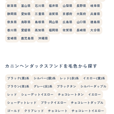
新潟県
富山県
石川県
福井県
山梨県
長野県
岐阜県
静岡県
愛知県
三重県
滋賀県
京都府
大阪府
兵庫県
奈良県
鳥取県
島根県
岡山県
広島県
山口県
徳島県
香川県
愛媛県
高知県
福岡県
佐賀県
長崎県
大分県
宮崎県
鹿児島県
沖縄県
カニンヘンダックスフンドを毛色から探す
ブラック(黒)系
シルバー(銀)系
レッド(赤)系
イエロー(黄)系
ブラウン(茶)系
グレー(灰)系
ブラックタン
シルバーダップル
レッド
シェーデットイエロー
チョコレートタン
イエロー
シェーデットレッド
ブラックイエロー
チョコレートダップル
ゴールド
クリアレッド
チョコレート
チョコレートイエロー