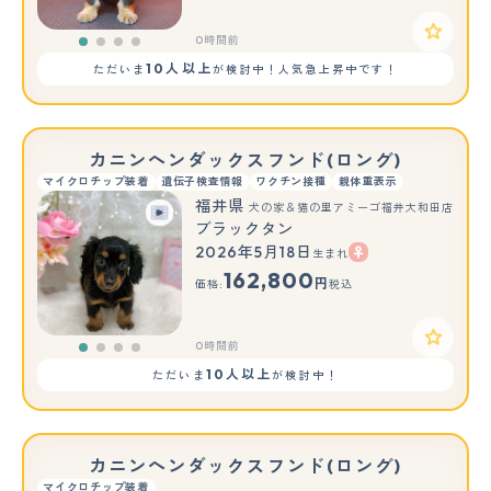
0時間前
10人以上
ただいま
が検討中！人気急上昇中です！
カニンヘンダックスフンド(ロング)
マイクロチップ装着
遺伝子検査情報
ワクチン接種
親体重表示
福井県
犬の家＆猫の里アミーゴ福井大和田店
ブラックタン
2026年5月18日
生まれ
162,800
円
価格:
税込
0時間前
10人以上
ただいま
が検討中！
カニンヘンダックスフンド(ロング)
マイクロチップ装着