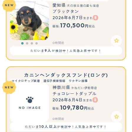
愛知県
NEW
犬の家＆猫の里七宝店
ブラックタン
2026年6月7日
生まれ
170,500
円
価格:
税込
0時間前
9人
ただいま
が検討中！人気急上昇中です！
カニンヘンダックスフンド(ロング)
マイクロチップ装着
遺伝子検査情報
ワクチン接種
神奈川県
NEW
かねだい伊勢原店
チョコレートダップル
2026年6月4日
生まれ
109,780
円
価格:
税込
0時間前
10人以上
ただいま
が検討中！人気急上昇中です！