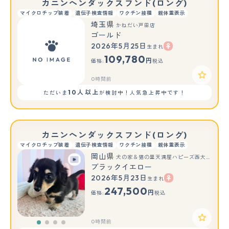
カニンヘンダックスフンド(ロング)
マイクロチップ装着
遺伝子検査情報
ワクチン接種
親体重表示
埼玉県
かねだい戸田店
ゴールド
2026年5月25日
生まれ
109,780
円
価格:
税込
0時間前
10人以上
ただいま
が検討中！人気急上昇中です！
カニンヘンダックスフンド(ロング)
マイクロチップ装着
遺伝子検査情報
ワクチン接種
親体重表示
岡山県
犬の家＆猫の里天満屋ハピーズ西大寺モール店
ブラックイエロー
2026年5月23日
生まれ
247,500
円
価格:
税込
0時間前