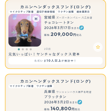
カニンヘンダックスフンド(ロング)
マイクロチップ装着
遺伝子検査情報
ワクチン接種
親体重表示
宮城県
ズーズーカンパニー 八乙女店
チョコレートタン
2026年3月17日
生まれ
209,000
円
価格:
税込
2日前
元気いっぱい！ヤンチャなダックス君🌟
10人以上
ただいま
が検討中！
カニンヘンダックスフンド(ロング)
マイクロチップ装着
ワクチン接種
兵庫県
ワンニャンハウス神戸北町店
ブラックタン
2026年3月2日
生まれ
もっと見る
140,800
円
価格:
税込