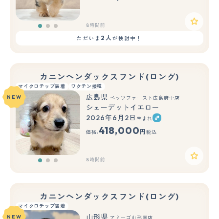
8時間前
2人
ただいま
が検討中！
カニンヘンダックスフンド(ロング)
マイクロチップ装着
ワクチン接種
広島県
NEW
ペッツファースト広島府中店
シェーデットイエロー
2026年6月2日
生まれ
もっと見る
418,000
円
価格:
税込
8時間前
カニンヘンダックスフンド(ロング)
マイクロチップ装着
山形県
NEW
アミーゴ山形南店