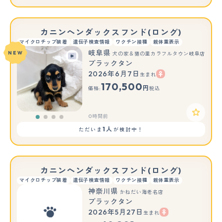
カニンヘンダックスフンド(ロング)
マイクロチップ装着
遺伝子検査情報
ワクチン接種
親体重表示
岐阜県
NEW
犬の家＆猫の里カラフルタウン岐阜店
ブラックタン
2026年6月7日
生まれ
170,500
円
価格:
税込
0時間前
1人
ただいま
が検討中！
カニンヘンダックスフンド(ロング)
マイクロチップ装着
遺伝子検査情報
ワクチン接種
親体重表示
神奈川県
かねだい海老名店
ブラックタン
2026年5月27日
生まれ
もっと見る