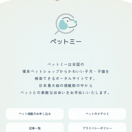
ングをおこたると毛玉ができやすいです) ・シャンプー月
に1回（夏は2回の時もあります）換毛期はすごく抜けま
す、抱っこすると服について毎日コロコロが欠かせませ
ん。 ・カットはシャンプーと同時にするので月に1回（夏
は2回の時もあります）こだわりはありませんが夏はサマ
ーカットにして秋冬は毛をあまりカットせず整えるだけに
しています。たまに尻尾をライオンスタイルにすることが
あります。 【総評】 ・胴長短足の体格が大好きです！他
にはない特有のスタイルがたまらなく可愛い！気になると
いうか胴長なので体重管理はしっかりしないといけないと
思ってます。 ・もう1匹欲しいなと思ったときにホームセ
ンターでイベントをやっていたので見に行くと困った顔を
ペットミーは全国の
してずっとこっちを見つめている子犬がいました、なんと
優良ペットショップからかわいい子犬・子猫を
なくビビッ！ときましたが、最初は通り過ぎました。でも
気になって見に行くとまた困った顔をしてこっちをずっと
検索できるポータルサイトです。
見つめてました。そのとき「今この子を飼わないとトッラ
日本最大級の掲載数の中から
クに乗せられて遠くまで帰らないといけないんだ」と思う
ペットとの素敵な出会いをお手伝いいたします。
のと同時にもうその子を抱っこしてました。抱っこして数
秒で「この子連れて帰ります」と言って、家に連れて帰っ
てました。 ・先住犬と仲良くできるかが心配でした。。
・犬を飼うのは楽なことだけじゃないので楽しさも２倍で
ペット掲載のお申し込み
ペットのクチコミ
すが世話も2倍になるのでそれは大変ですが、家族も２匹
目ですし特に生活の変化はありませんでした。
記事一覧
プライバシーポリシー