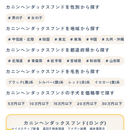
カニンヘンダックスフンドを性別から探す
# 男の子
# 女の子
カニンヘンダックスフンドを地域から探す
# 甲信越・北陸
# 四国
# 東北
# 東海
# 中国
# 九州・沖縄
カニンヘンダックスフンドを都道府県から探す
# 北海道
# 青森県
# 岩手県
# 宮城県
# 秋田県
# 山形県
#
カニンヘンダックスフンドを毛色から探す
ブラック(黒)系
シルバー(銀)系
レッド(赤)系
イエロー(黄)系
ブ
カニンヘンダックスフンドの子犬を価格帯で探す
5万円以下
10万円以下
15万円以下
20万円以下
30万円以下
カニンヘンダックスフンド(ロング)
マイクロチップ装着
遺伝子検査情報
ワクチン接種
親体重表示