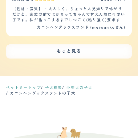
【性格・気質】 ・大人しく、ちょっと人見知りで怖がり
だけど、家族の前ではかまってちゃんで甘えん坊な可愛い
子です。私が抱っこするまでしつこく(粘り強く)要求する
根性がありますね。 ・トイレのしつけやハウストレーニ
カニンヘンダックスフンド (maiwankoさん)
ングは飼ってからすぐに始めました、賢い犬種なので繰り
返し教えれば覚えてくれます。ごはんをあげるときに落ち
着かせるためにもオスワリも覚えさせた方がいいと思いま
す。 ・オスの先住犬がいますが、仲良くなる方法をした
もっと見る
ら、すんなり受け入れてくれたのでケンカもせず仲良しで
す、子供たちとも膝の上に乗ったり、雷が鳴ると子供のそ
ばに寄って助けを求めて甘えてます。 【健康・寿命】 今
のところ健康問題はありません。避妊手術をした効果もあ
るのか12歳になりますが、まだ大きな病気にかかったこと
はありません。 ただひどくはないですが、皮膚が赤くな
りやすいかなと思います、特に夏は暑さのせいかあせもの
ペットミートップ
子犬検索
小型犬の子犬
ように体をかゆがるので、毛を短くカットしたり定期的な
カニンヘンダックスフンドの子犬
シャンプー、病院で薬をもらったりしています。 【運動
の頻度】 12歳になるので長距離の散歩はしなくなりまし
た。家の中でも寝る時間が増えたので家の中で運動するこ
とはあまりなくなりました。 成犬の時は、週に2回程30
分～1時間くらい散歩に出かけました。ボールを持って行
って転がして一緒に追いかけるような遊びをしてました。
【毛の手入れ・シャンプー回数】 ・毛の長さはロングで
す。少しカールがかった毛質で柔らかいです。(ブラッシ