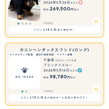
2026年5月26日
生まれ
269,500
円
価格:
税込
0時間前
10人以上
ただいま
が検討中！
カニンヘンダックスフンド(ロング)
マイクロチップ装着
遺伝子検査情報
ワクチン接種
千葉県
かねだい八千代店
ブラックイエロー
2026年5月16日
生まれ
もっと見る
98,780
円
価格:
税込
0時間前
10人以上
ただいま
が検討中！人気急上昇中です！