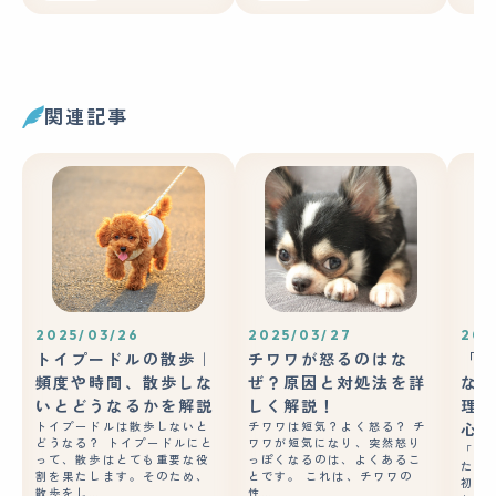
関連記事
2025/03/26
2025/03/27
202
トイプードルの散歩｜
チワワが怒るのはな
「チ
頻度や時間、散歩しな
ぜ？原因と対処法を詳
なか
いとどうなるかを解説
しく解説！
理由
トイプードルは散歩しないと
チワワは短気？よく怒る？ チ
心が
どうなる？ トイプードルにと
ワワが短気になり、突然怒り
「チ
って、散歩はとても重要な役
っぽくなるのは、よくあるこ
た」
割を果たします。そのため、
とです。 これは、チワワの
初に
散歩をし…
性…