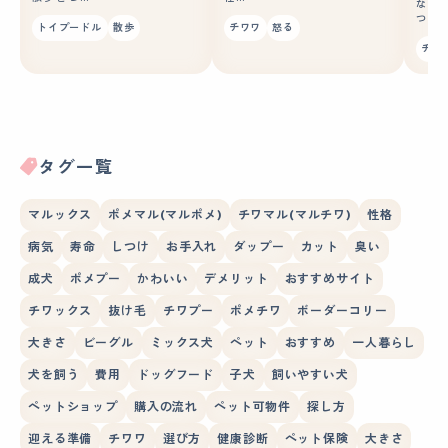
なか
つ紹
トイプードル
散歩
チワワ
怒る
チワ
タグ一覧
マルックス
ポメマル(マルポメ)
チワマル(マルチワ)
性格
病気
寿命
しつけ
お手入れ
ダップー
カット
臭い
成犬
ポメプー
かわいい
デメリット
おすすめサイト
チワックス
抜け毛
チワプー
ポメチワ
ボーダーコリー
大きさ
ビーグル
ミックス犬
ペット
おすすめ
一人暮らし
犬を飼う
費用
ドッグフード
子犬
飼いやすい犬
ペットショップ
購入の流れ
ペット可物件
探し方
迎える準備
チワワ
選び方
健康診断
ペット保険
大きさ