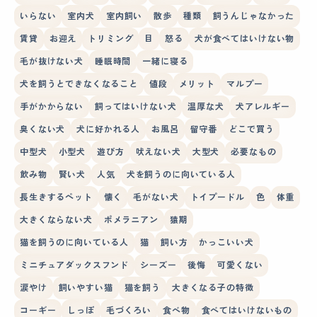
いらない
室内犬
室内飼い
散歩
種類
飼うんじゃなかった
賃貸
お迎え
トリミング
目
怒る
犬が食べてはいけない物
毛が抜けない犬
睡眠時間
一緒に寝る
犬を飼うとできなくなること
値段
メリット
マルプー
手がかからない
飼ってはいけない犬
温厚な犬
犬アレルギー
臭くない犬
犬に好かれる人
お風呂
留守番
どこで買う
中型犬
小型犬
遊び方
吠えない犬
大型犬
必要なもの
飲み物
賢い犬
人気
犬を飼うのに向いている人
長生きするペット
懐く
毛がない犬
トイプードル
色
体重
大きくならない犬
ポメラニアン
猿期
猫を飼うのに向いている人
猫
飼い方
かっこいい犬
ミニチュアダックスフンド
シーズー
後悔
可愛くない
涙やけ
飼いやすい猫
猫を飼う
大きくなる子の特徴
コーギー
しっぽ
毛づくろい
食べ物
食べてはいけないもの