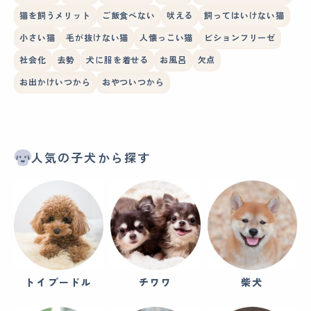
猫を飼うメリット
ご飯食べない
吠える
飼ってはいけない猫
小さい猫
毛が抜けない猫
人懐っこい猫
ビションフリーゼ
社会化
去勢
犬に服を着せる
お風呂
欠点
お出かけいつから
おやついつから
人気の子犬から探す
トイプードル
チワワ
柴犬