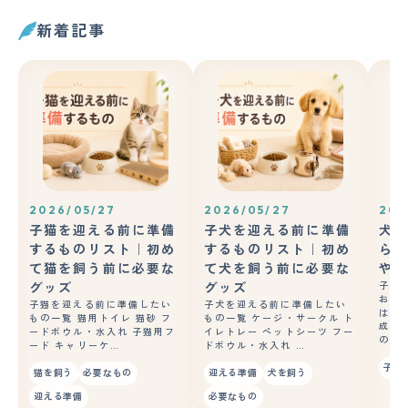
新着記事
2026/05/27
2026/05/27
202
子猫を迎える前に準備
子犬を迎える前に準備
犬の
するものリスト｜初め
するものリスト｜初め
ら？
て猫を飼う前に必要な
て犬を飼う前に必要な
やコ
グッズ
グッズ
子犬
おや
子猫を迎える前に準備したい
子犬を迎える前に準備したい
はあ
もの一覧 猫用トイレ 猫砂 フ
もの一覧 ケージ・サークル ト
成長
ードボウル・水入れ 子猫用フ
イレトレー ペットシーツ フー
の良
ード キャリーケ…
ドボウル・水入れ …
子犬
猫を飼う
必要なもの
迎える準備
犬を飼う
迎える準備
必要なもの