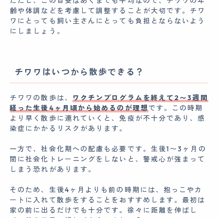
ただし、この目安はあくまでも平均なので、チワワの年
齢や体調などを考慮して調整することが大切です。チワ
ワにとっても飼い主さんにとっても負担とならないよう
にしましょう。
チワワはいつから散歩できる？
チワワの散歩は、
ワクチンプログラムを終えて2〜3週間
経った生後4ヶ月頃から始めるのが理想
です。この時期
より早く散歩に連れていくと、免疫が不十分であり、感
染症にかかるリスクがあります。
一方で、社会化期への配慮も必要です。生後1〜3ヶ月の
間に社会化トレーニングをしないと、警戒心が強まって
しまう恐れがあります。
そのため、生後4ヶ月よりも前の時期には、抱っこやカ
ートに入れて散歩をすることをおすすめします。最初は
家の前に出るだけでも十分です。徐々に距離を伸ばし