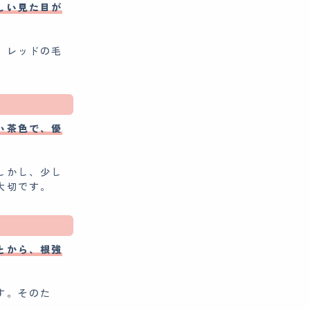
しい見た目が
、レッドの毛
い茶色で、優
しかし、少し
大切です。
とから、根強
す。そのた