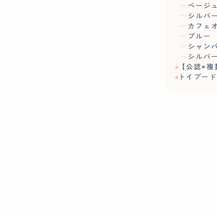
ベージ
シルバ
カフェ
ブルー
シャン
シルバ
【公認×複
トイプー