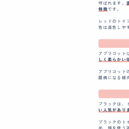
呼ばれます。
特徴
です。
レッドのトイ
色は退色しや
アプリコット
しく柔らかい
アプリコット
臆病になる傾
ブラックは、
い人気があり
ブラックのト
め、頭を使う