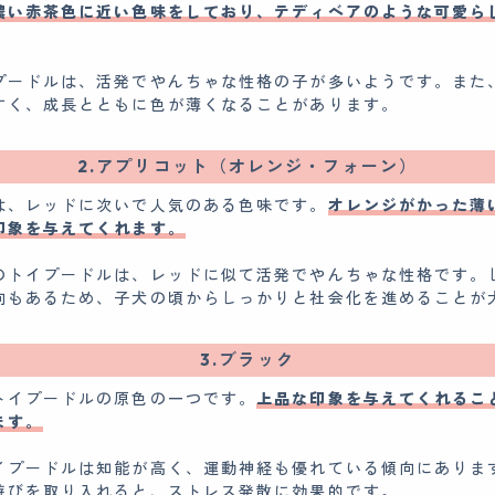
濃い赤茶色に近い色味をしており、テディベアのような可愛ら
プードルは、活発でやんちゃな性格の子が多いようです。また
すく、成長とともに色が薄くなることがあります。
2.アプリコット（オレンジ・フォーン）
は、レッドに次いで人気のある色味です。
オレンジがかった薄
印象を与えてくれます。
のトイプードルは、レッドに似て活発でやんちゃな性格です。
向もあるため、子犬の頃からしっかりと社会化を進めることが
3.ブラック
トイプードルの原色の一つです。
上品な印象を与えてくれるこ
ます。
イプードルは知能が高く、運動神経も優れている傾向にありま
遊びを取り入れると、ストレス発散に効果的です。