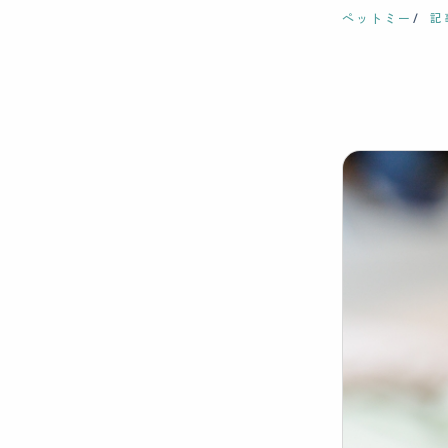
ペットミー
記