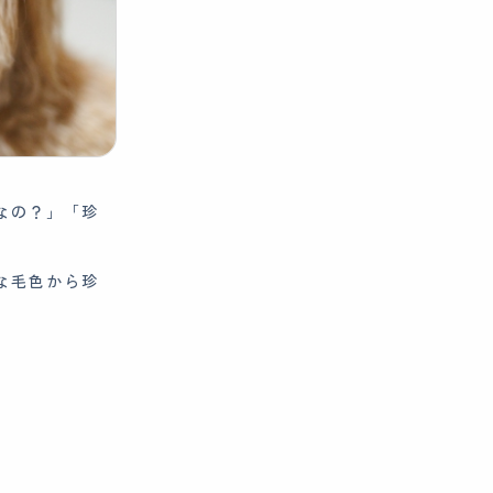
なの？」「珍
な毛色から珍