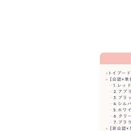
トイプー
【公認×単
1.レッ
2.ア
3.ブラ
4.シル
5.ホワ
6.ク
7.ブラ
【非公認×