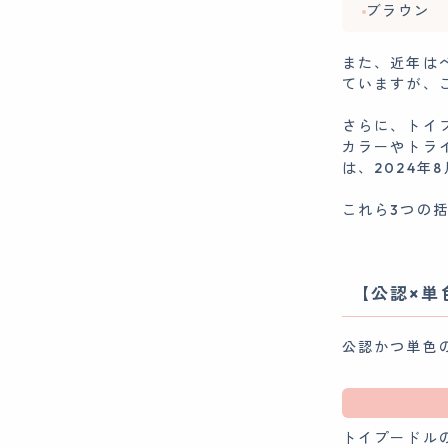
ブラウン
また、近年は
ていますが、
さらに、トイ
カラーやトラ
は、2024
これら3つの
【公認×単
公認かつ単色
トイプードル