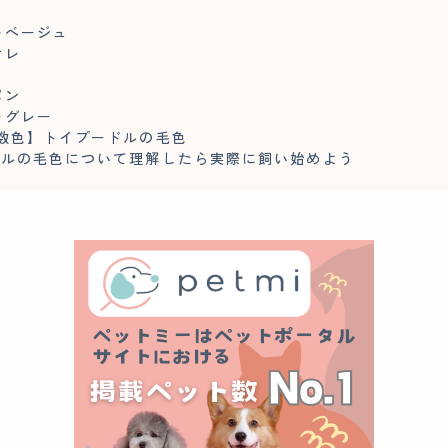
ュ
ーベージュ
オレ
パン
ーグレー
数色】トイプードルの毛色
ドルの毛色について理解したら実際に飼い始めよう