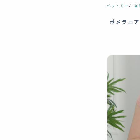
ペットミー
記
ポメラニア