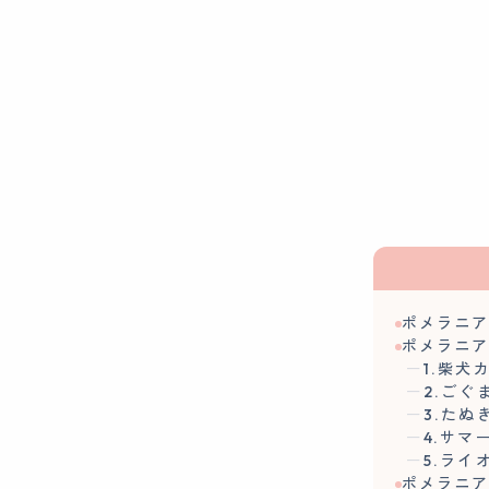
ポメラニ
ポメラニア
1.柴犬
2.ごぐ
3.たぬ
4.サマ
5.ライ
ポメラニ