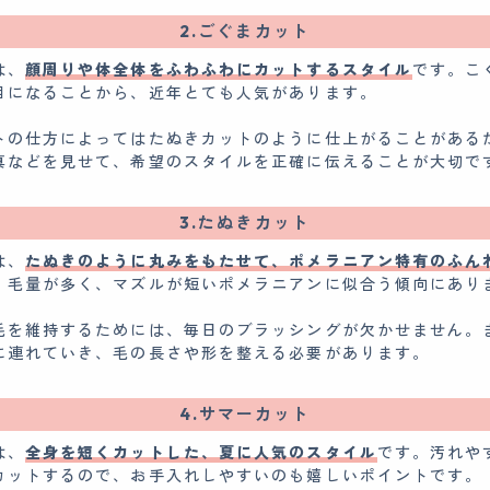
2.ごぐまカット
は、
顔周りや体全体をふわふわにカットするスタイル
です。こ
目になることから、近年とても人気があります。
トの仕方によってはたぬきカットのように仕上がることがある
真などを見せて、希望のスタイルを正確に伝えることが大切で
3.たぬきカット
は、
たぬきのように丸みをもたせて、ポメラニアン特有のふん
。毛量が多く、マズルが短いポメラニアンに似合う傾向にあり
毛を維持するためには、毎日のブラッシングが欠かせません。
に連れていき、毛の長さや形を整える必要があります。
4.サマーカット
は、
全身を短くカットした、夏に人気のスタイル
です。汚れや
カットするので、お手入れしやすいのも嬉しいポイントです。