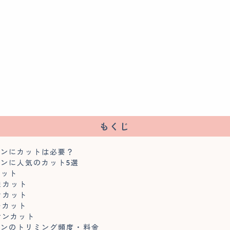
もくじ
アンにカットは必要？
ンに人気のカット5選
カット
まカット
きカット
ーカット
オンカット
アンのトリミング頻度・料金