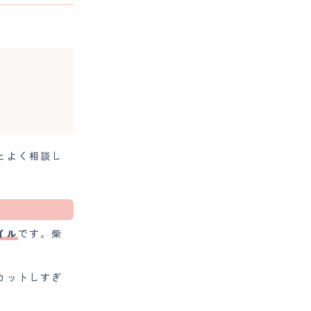
とよく相談し
イル
です。柴
カットしすぎ