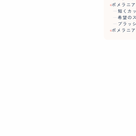
ポメラニ
短くカ
希望の
ブラッ
ポメラニ