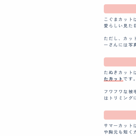
こぐまカット
愛らしい見た
ただし、カッ
ーさんには写
たぬきカット
たカット
です
フワフワな被
はトリミング
サマーカット
や胸元も短く