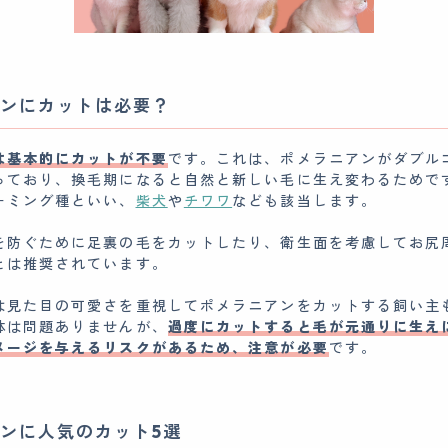
ンにカットは必要？
は基本的にカットが不要
です。これは、ポメラニアンがダブル
っており、換毛期になると自然と新しい毛に生え変わるためで
ーミング種といい、
柴犬
や
チワワ
なども該当します。
を防ぐために足裏の毛をカットしたり、衛生面を考慮してお尻
とは推奨されています。
は見た目の可愛さを重視してポメラニアンをカットする飼い主
体は問題ありませんが、
過度にカットすると毛が元通りに生え
メージを与えるリスクがあるため、注意が必要
です。
ンに人気のカット5選