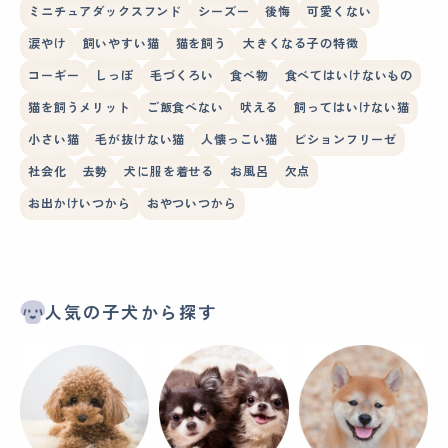
ミニチュアダックスフンド
シーズー
後悔
可愛くない
涙やけ
飼いやすい猫
猫を飼う
大きくなる子の特徴
コーギー
しっぽ
毛づくろい
食べ物
食べてはいけないもの
猫を飼うメリット
ご飯食べない
吠える
飼ってはいけない猫
小さい猫
毛が抜けない猫
人懐っこい猫
ビションフリーゼ
社会化
去勢
犬に服を着せる
お風呂
欠点
お出かけいつから
おやついつから
人気の子犬から探す