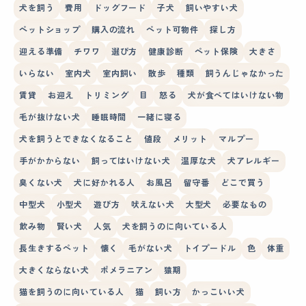
犬を飼う
費用
ドッグフード
子犬
飼いやすい犬
ペットショップ
購入の流れ
ペット可物件
探し方
迎える準備
チワワ
選び方
健康診断
ペット保険
大きさ
いらない
室内犬
室内飼い
散歩
種類
飼うんじゃなかった
賃貸
お迎え
トリミング
目
怒る
犬が食べてはいけない物
毛が抜けない犬
睡眠時間
一緒に寝る
犬を飼うとできなくなること
値段
メリット
マルプー
手がかからない
飼ってはいけない犬
温厚な犬
犬アレルギー
臭くない犬
犬に好かれる人
お風呂
留守番
どこで買う
中型犬
小型犬
遊び方
吠えない犬
大型犬
必要なもの
飲み物
賢い犬
人気
犬を飼うのに向いている人
長生きするペット
懐く
毛がない犬
トイプードル
色
体重
大きくならない犬
ポメラニアン
猿期
猫を飼うのに向いている人
猫
飼い方
かっこいい犬