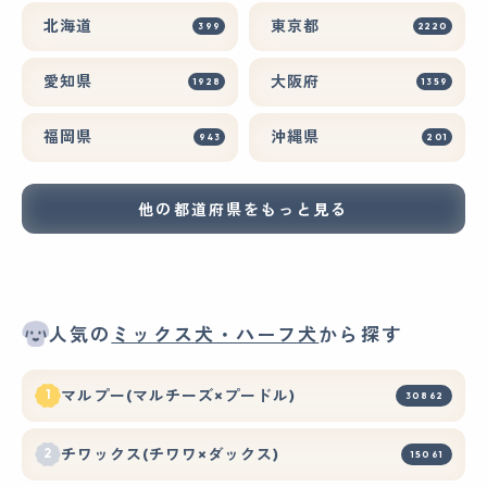
北海道
東京都
399
2220
愛知県
大阪府
1928
1359
福岡県
沖縄県
943
201
他の都道府県をもっと見る
人気の
ミックス犬・ハーフ犬
から探す
マルプー(マルチーズ×プードル)
30862
チワックス(チワワ×ダックス)
15061