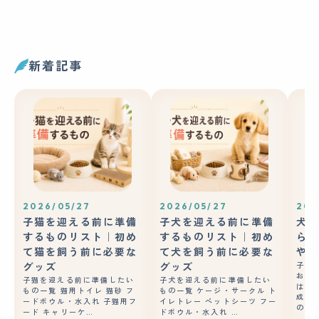
新着記事
2026/05/27
2026/05/27
202
子猫を迎える前に準備
子犬を迎える前に準備
犬の
するものリスト｜初め
するものリスト｜初め
ら？
て猫を飼う前に必要な
て犬を飼う前に必要な
やコ
グッズ
グッズ
子犬
おや
子猫を迎える前に準備したい
子犬を迎える前に準備したい
はあ
もの一覧 猫用トイレ 猫砂 フ
もの一覧 ケージ・サークル ト
成長
ードボウル・水入れ 子猫用フ
イレトレー ペットシーツ フー
の良
ード キャリーケ…
ドボウル・水入れ …