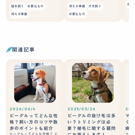
子犬
猫を飼う
必要なもの
迎える準備
犬を飼う
迎える準備
必要なもの
関連記事
2026/06/4
2025/03/26
202
ビーグルってどんな性
ビーグルの抜け毛は多
マル
格？飼い方のコツや散
い？トリミングは必
くら
歩のポイントも紹介
要？被毛に関する疑問
病気
ビーグルってどんな性格？ ビ
にお答えします！
マル