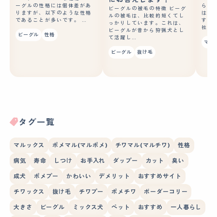
ーグルの性格には個体差があ
らい
ビーグルの被毛の特徴 ビーグ
りますが、以下のような性格
は、約
ルの被毛は、比較的短くてし
であることが多いです。 …
す。
っかりしています。これは、
社の
ビーグルが昔から狩猟犬とし
ビーグル
性格
て活躍し…
マル
ビーグル
抜け毛
タグ一覧
マルックス
ポメマル(マルポメ)
チワマル(マルチワ)
性格
病気
寿命
しつけ
お手入れ
ダップー
カット
臭い
成犬
ポメプー
かわいい
デメリット
おすすめサイト
チワックス
抜け毛
チワプー
ポメチワ
ボーダーコリー
大きさ
ビーグル
ミックス犬
ペット
おすすめ
一人暮らし