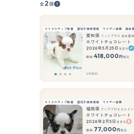
2
全
頭
マイクロチップ装着
遺伝子検査情報
ワクチン接種
親体
愛知県
ペットプラス 名古屋
ホワイトチョコレート
2026年5月25日
生まれ
418,000
円
価格:
税込
8時間前
マイクロチップ装着
遺伝子検査情報
ワクチン接種
福岡県
ワンラブＭＥＧＡドン
ホワイトチョコレート
2026年2月5日
生まれ
77,000
円
価格:
税込