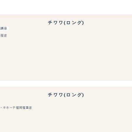
チワワ(ロング)
重表示
茶屋店
もっと見る
チワワ(ロング)
・キホーテ福岡福重店
もっと見る