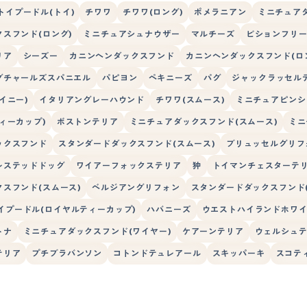
トイプードル(トイ)
チワワ
チワワ(ロング)
ポメラニアン
ミニチュア
スフンド(ロング)
ミニチュアシュナウザー
マルチーズ
ビションフリ
リア
シーズー
カニンヘンダックスフンド
カニンヘンダックスフンド(ロ
グチャールズスパニエル
パピヨン
ペキニーズ
パグ
ジャックラッセル
イニー)
イタリアングレーハウンド
チワワ(スムース)
ミニチュアピンシ
ィーカップ)
ボストンテリア
ミニチュアダックスフンド(スムース)
ミニ
ックスフンド
スタンダードダックスフンド(スムース)
ブリュッセルグリフ
レステッドドッグ
ワイアーフォックステリア
狆
トイマンチェスターテ
スフンド(スムース)
ベルジアングリフォン
スタンダードダックスフンド(
イプードル(ロイヤルティーカップ)
ハバニーズ
ウエストハイランドホワ
トナ
ミニチュアダックスフンド(ワイヤー)
ケアーンテリア
ウェルシュ
テリア
プチブラバンソン
コトンドテュレアール
スキッパーキ
スコテ