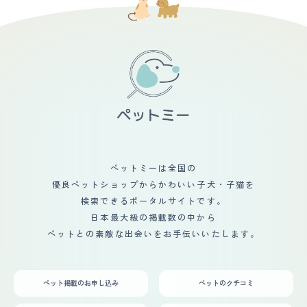
に春と秋の季節の変わり目は大変なことになるので、まめ
うちの子は予想以上にすくすく育ってしまって、現在ぽっ
が、「ダメ」と言うと、こちらに体を向け鳴くのを止めて
に掃除をしなければいけないのはネック。落ち込んで帰宅
ちゃり目なことに悩まされています。また涙やけがひど
くれます。キンキン高い鳴き声ではなく、低い声で威嚇し
した日などは、顔色や雰囲気で何かを察するのか、いつも
く、鼻涙管洗浄も行ったのですが、元々腺が細いようで危
ているようです。 【総評】 生後半年で迎え入れ、初めは
以上に甘えてきたり、逆に適度な距離をおいてくれたり
ないということで途中で中止になりました。フードを現在
飼い主にしか心を開かなかった子が、色んな人と接するよ
と、ツンデレ具合が最高にかわいい。
少しずつ色々試している状況です。 基本健康体なので特
うになり誰にでもお腹を見せるまでに成長出来たことが何
に投薬や検診必須ではないのですが、長生きをしてほしい
より嬉しい事でした。寂しさからか、壁をかじられたり、
ので月1で健康診断へ連れて行っています。 【鳴き声】 全
自分のうんちを食べた事もありましたが根気強くしつけを
く吠えないのですが、キューンとは鳴きます。遊んで欲し
すると、それらの問題行動も収まっていきました。抜け毛
い時や長時間待たせてしまった時、朝ごはんの時間になる
はかなりありますが、毛が絡まる事はあまりないので、手
と鳴きます。声量は全く大きくないので、特に不快感がな
入れの楽さもチワワの良さだと思います。愛嬌たっぷりで
いため注意はしていません。多分「ワン」を知らないのだ
人懐っこい所が愛犬の良い所です。
と思います。 【総評】 サイズ感がちょうどよく、可愛く
て飼いやすいところが好きです。うちの子と出会った時
は、たまたまペットショップを訪れていて、入荷したてで
ペットミーは全国の
シャワーを浴びたことにより尋常じゃなく怯えて震えてい
優良ペットショップからかわいい子犬・子猫を
ることに「だ、大丈夫！？」と思って心配でそこから3日
間ペットショップに通ったのがきっかけでした。迎え入れ
検索できるポータルサイトです。
前後は、もともといつか犬を飼いたいなあと思っていたの
日本最大級の掲載数の中から
で、本当に今でよいのか、この子を幸せにできる充分な財
ペットとの素敵な出会いをお手伝いいたします。
力や時間が私にはあるのかと不安でした。しかしその後、
家にいる時間がとても好きになり、また家族間でもまるで
弟が生まれた時のような穏やかで幸せな時間が増えたよう
に思います。
ペット掲載のお申し込み
ペットのクチコミ