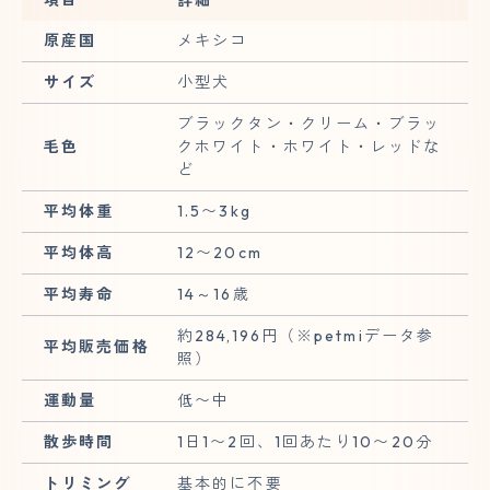
原産国
メキシコ
サイズ
小型犬
ブラックタン・クリーム・ブラッ
毛色
クホワイト・ホワイト・レッドな
ど
平均体重
1.5〜3kg
平均体高
12〜20cm
平均寿命
14～16歳
約284,196円（※petmiデータ参
平均販売価格
照）
運動量
低〜中
散歩時間
1日1〜2回、1回あたり10〜20分
トリミング
基本的に不要