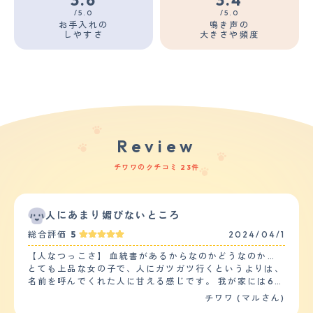
/5.0
/5.0
お手入れの
鳴き声の
しやすさ
大きさや頻度
Review
チワワのクチコミ 23件
人にあまり媚びないところ
総合評価
5
2024/04/1
【人なつっこさ】 血統書があるからなのかどうなのか…
とても上品な女の子で、人にガツガツ行くというよりは、
名前を呼んでくれた人に甘える感じです。 我が家には6頭
の犬種もさまざまな犬がいるのですが、チワワはその中で
チワワ (マルさん)
末っ子になります。 1番上の子はチワワの14倍くらいの大