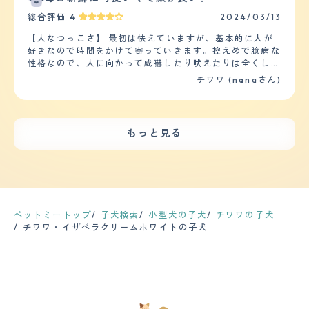
かった気がする。散歩は、だいたい1.5kmくらい、20分
毛のカットはわたしがしています。 抜け毛についてです
たり、追いかけてくる小さい子にはお腹を見せません。
程度行うことが多い。できる日は少なめに2回行く感じ。
総合評価
4
2024/03/13
が、これはかなり抜けています。 クッションなどはこま
【落ち着き】 愛犬は10歳と言う事もあり、普段落ち着い
【お手入れ】 基本的には、毎日スリッカーブラシでのブ
めに゛コロコロ゛をかけないといけません。 今まで病気
ている事が多いです。興奮する場面は、おやつを貰える時
ラッシングを行い、コームを使って毛玉がないかも確認し
【人なつっこさ】 最初は怯えていますが、基本的に人が
をしたことも、疾患があると言われたこともありません。
や来客があった時、外を散歩する犬を見かけた時です。特
ている。だいたい2日に1回くらいは、蒸しタオルで拭くよ
好きなので時間をかけて寄っていきます。控えめで臆病な
とても健康です。 ただ、身体が小さいせいか、胸肉など
におやつを貰えると分かったら時は、クルクル回ってお座
うにも。シャンプーは月に3~4回ほど、サロンでお願いし
性格なので、人に向かって威嚇したり吠えたりは全くしま
を多めに与えてしまうと便がゆるくなることがあるので、
りして、を繰り返してヨダレを垂らします。 【しつけや
ている。スムースではあるものの、抜け毛は意外と多く、
せん。ただ懐くまでに少し時間はかかります。 犬に対し
チワワ (nanaさん)
ご飯の量はとても気を付けています。 【鳴き声】 鳴き声
すさ】 チワワは他の犬種に比べて、しつけしやすい犬種
掃除機は毎日かけた上で、ラグなどのファブリック類には
ては大抵相手が焦れて吠えられるか、突撃されて怯えてあ
は小さいですが、とても甲高い声で鳴きます。 我が家の
かと思います。なぜなら飼い主との主従関係を大事にする
まめにコロコロをかけるようにしている。カットは3ヶ月
まり仲良くなれません…。子供に対しては、近寄りたいけ
場合は、他の子たちにちょっかいをかけられた時くらいに
からです。日常的な訓練やしつけは、ご飯やおやつをあげ
~4ヶ月に1回くらいのペースで行っているが、夏場は2ヶ
どちょっと怖いと思ってる感じがします。下校途中の小学
しか本気で鳴かないので、「五月蝿いなぁ」と感じる時は
る際に「待て」「よし」など比較的簡単なものを行ってい
月に1回くらいにしている。豆柴風のカットが1番気に入っ
生が寄ってくると、しっぽは振っていますが私の後ろに隠
あまりありません。 他の子たちと一緒におやつを食べる
ます。散歩については、週2.3回で数十分ほど歩くように
もっと見る
ている。検診は年に1回、同じ時期に予約を入れている
れてしまうこともしばしばあります。 【落ち着き】 基本
時でも静かに待っています。 【総評】 以前ブリーダーか
しています。家では、おやつを投げて走らせたり、階段の
が、今のところ問題はない。 【鳴き声】 外出先から戻っ
的には落ち着いています。はしゃぐ時とのんびりする時を
らの子犬預りでチワワを飼育したことがあります。 その
昇り降りで運動量を増やしています。 【お手入れ】 毛は
てきたときなどは、興奮してキャンキャン鳴くこともある
しっかり切り替えているように思います。要望を押し通そ
際にチワワの小ささや仕草の可愛さにとても惹かれてしま
10cm前後で、常に抜け毛の量が多いです。特に季節の変
が、普段はキュンキュンと嬉しそうにすり寄ってくる感じ
うとするよりは、お座りして待っていてくれることが多い
いました。 その子がブリーダーの元へ帰らなくてはいけ
わり目は、体を撫でるだけでかなり抜けます。ブラッシン
が多い。甘えたいときは不安なことがあるときには、クゥ
です。初めての場所だったりすると固まってしまいます
ない時期が近づいてくるのが耐えられなくなったのを覚え
グは週に1回ほどしていますが、抜け毛が気になる時は頻
ーンクゥーンと鳴くことが多い。ただ、知らない人を見た
が、慣れたら大丈夫です。 【しつけやすさ】 しつけはあ
ています。 その子がいなくなってからは寂しさが強くな
度を増やしています。シャンプーは1.2ヶ月に１回程度で
場合などは、警戒心から激しくキャンキャン鳴く。 【総
まりしていなかったのですが、勝手に自分でトイレを覚え
ペットミートップ
子犬検索
小型犬の子犬
チワワの子犬
りすぎて、ホームセンターのペットコーナーを見て回るこ
す。皮脂が多くなりベタついてきた段階でシャンプーして
評】 成犬になってもあまりサイズが変わらず、ずっと小
呼び戻しとお座りを覚えました。賢くて言葉もしっかり聞
チワワ・イザベラクリームホワイトの子犬
とが多くなりました。 そんなある日、預りをしたチワワ
います。おしりと足の裏の毛は伸びるので、シャンプーの
さいままでいてくれること。頭のいい子なので、教えたこ
いてくれるので、とても飼いやすいです。 散歩は季節に
とそっくりなチワワを見つけました。 嬉しさのあまり、
際にカットしています。愛犬は10歳を超えましたが、健
とはしっかり言いつけを守るし、基本的には穏やかで落ち
よるのですが、週に2、3回(1回10-30分)ほどです。途中
思わずその場で飼うことを決めてそのまま家に連れて帰り
康に問題はありませんが、数年に一度、健康診断をしてい
着いた性格なので、初めて犬を飼う人でもしつけさえしっ
危ない道や本人が怯え始めて固まった場合が抱っこしてい
我が家の一員になりました。 身体の小ささに家族も魅せ
ます。病気の早期発見のためには、定期的なチェックをす
かりしておけば、それほど大変ではない。ただ、好奇心が
ます。 【お手入れ】 毛はロングで柔らかめです。シャン
られてしまい、今では犬界のアイドルになっています。
るのがいいでしょう 【鳴き声】 普段、家族や来客に対し
旺盛な面があり、興奮すると鳴きまくったり、ヤンチャに
プーは週一程度で行っていますが、抜け毛がすごく常に服
ては一切吠えませんが、外を散歩している犬に対しては吠
駆け回ったりしてしまうのが少し大変。抜け毛が多く、特
に毛がついてしまいます。 カットにはいっていません。
えます。全身を使って吠えるので、鳴き声は大きいです