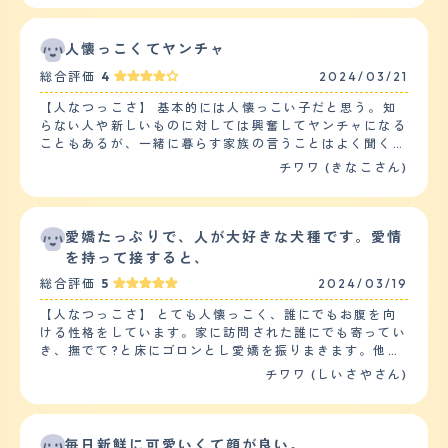
きさなのですが、その子とたくさん遊びたいらしく、付い
てまわっては「遊ぼうよ!」とちょっかいを出して構って
もらっています。 他の4頭とは近すぎず遠すぎずの関係を
人懐っこくてヤンチャ
保っていて、一緒に遊ぶことはあまりありません。 チワ
総合評価
4
2024/03/21
ワという犬種ならではなのか、たまに構ってアピールをし
てくると「あざといね?」と言われながら可愛がられてい
【人なつっこさ】 基本的には人懐っこい子だと思う。知
ます。 【落ち着き】 他の子たちが「ご飯?」と騒いでる
らない人や新しいものに対しては興奮してヤンチャになる
時も、何かに吠えてる時も、関係ないわー! という感じで
こともあるが、一緒に暮らす家族の言うことはよく聞く
離れた場所にいますが、自分の名前を呼ばれた時だけは、
し、何度か会ったことのある人にはすり寄って行くような
チワワ (きなこさん)
しっぽをブンブン振りながら走ってきて、呼んだ人の前で
ところもある。何かあったことを察すると静かに側で見守
お腹を見せて身体をクネクネさせています。 これは抱っ
ってくれたりと、家族のムードメーカーでもあり、空気を
こしてもらえるまで続きます。 ただ、総合的に見たら落
読む存在でもある。子供とはお友達だとでも思っているよ
ち着いている方だと思います。 【しつけやすさ】 まず、
うで、嫌がることなどはせず、初めましてのお友達やお客
愛嬌たっぷりで、人が大好きな犬種です。愛情
トイレについてですが、ほぼしつけはいりませんでした。
様でも、時間が経つと警戒心が和らぐのか、いつの間にか
を持って接すると、
しっかりとトイレシートで用を足してくれるので助かって
マスコットのような立ち位置になっている。 【落ち着
います。 ご飯を食べすぎたり庭で草を食べた後に、時々
総合評価
5
2024/03/19
き】 普段から顔見知りの人の前では、あまり興奮したり
吐き戻しがあるのですが、それもトイレシートの上でして
取り乱すこともなく、穏やかとまではいかないものの、比
くれます。 散歩ですが我が家のチワワは散歩が嫌いで、
【人なつっこさ】 とても人懐っこく、誰にでもお腹を向
較的落ち着いていると思う。2歳頃までは、ヤンチャ過ぎ
リードを付けて外に出ると一歩も動きません。 なので、
ける性格をしています。家に訪問された誰にでも寄ってい
るあまり困り果てることもあったが、3歳以降はかなり落
他の子たちの散歩時にリュックに入って外に出ます。 今
き、撫でて?と床にゴロンとし愛嬌を振りまきます。他の
ち着いてくるというか、大興奮はしなくなってきた。
は自宅の庭をドッグランに作り直したので、天気の良い日
ペットとは接するのがあまり得意ではないようで、ドッグ
チワワ (しいさやさん)
【しつけやすさ】 迎え入れてから5日程は慣れるために自
は庭で走り回っています。 10分程度が限界ですけどね。
ランに連れていっても地面をクンクン嗅ぐばかりで、交流
由にさせていたが、そこからは3ヶ月ほどかけて少しずつ
【お手入れ】 ロングなのでそれなりの毛の長さはありま
しようとはしません。しかし他の飼い主さんには誰にでも
しつけをしていった。繰り返し短い言葉で命令し、上手く
す。 散歩に行かないからなのか、汚れることもなく、ト
撫でてもらいたいようです。子供たちとの相性について
できれば褒めるを繰り返すことで、割りと身につくのは早
リミングに連れて行ったことはありません。 爪と肉球の
は、きちんと相手を見分けて接していて、毛を引っ張られ
毎日新鮮に可愛いくて顔が良い。