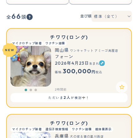
66
並び順
全
頭
チワワ(ロング)
マイクロチップ装着
ワクチン接種
岡山県
NEW
ワンキャラット アミーゴ高屋店
フォーン
2026年4月23日
生まれ
もっと見る
300,000
円
価格:
税込
2時間前
2人
ただいま
が検討中！
チワワ(ロング)
マイクロチップ装着
遺伝子検査情報
ワクチン接種
親体重表示
兵庫県
犬の家＆猫の里川西店