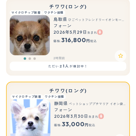
チワワ(ロング)
マイクロチップ装着
ワクチン接種
鳥取県
ひごペットフレンドリーイオンモール鳥取北店
フォーン
2026年5月29日
生まれ
もっと見る
316,800
円
価格:
税込
2時間前
1人
ただいま
が検討中！
チワワ(ロング)
マイクロチップ装着
ワクチン接種
静岡県
ペットショッププチマリア イオン袋井店
フォーン
2026年3月30日
生まれ
33,000
円
価格:
税込