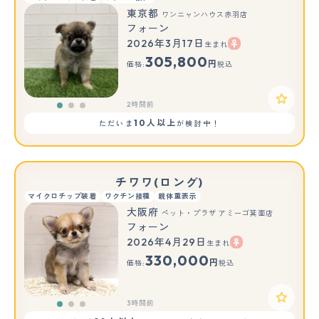
東京都
ワンニャンハウス赤羽店
フォーン
2026年3月17日
生まれ
もっと見る
305,800
円
価格:
税込
2時間前
10人以上
ただいま
が検討中！
チワワ(ロング)
マイクロチップ装着
ワクチン接種
親体重表示
大阪府
ペット・プラザ アミーゴ箕面店
フォーン
2026年4月29日
生まれ
もっと見る
330,000
円
価格:
税込
3時間前