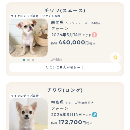
チワワ(スムース)
マイクロチップ装着
ワクチン接種
群馬県
ペッツファースト高崎店
フォーン
2026年5月14日
生まれ
もっと見る
440,000
円
価格:
税込
2時間前
8人
ただいま
が検討中！
チワワ(ロング)
マイクロチップ装着
福島県
アミーゴ会津若松店
フォーン
2026年3月14日
生まれ
もっと見る
172,700
円
価格:
税込