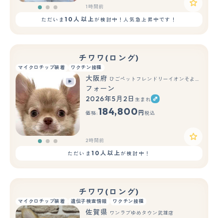
1時間前
10人以上
ただいま
が検討中！人気急上昇中です！
チワワ(ロング)
マイクロチップ装着
ワクチン接種
大阪府
ひごペットフレンドリーイオンそよら海老江店
フォーン
2026年5月2日
生まれ
もっと見る
184,800
円
価格:
税込
2時間前
10人以上
ただいま
が検討中！
チワワ(ロング)
マイクロチップ装着
遺伝子検査情報
ワクチン接種
佐賀県
ワンラブゆめタウン武雄店