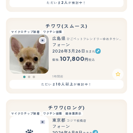
2人
ただいま
が検討中！
チワワ(スムース)
マイクロチップ装着
ワクチン接種
広島県
ひごペットフレンドリーゆめタウン廿日市店
フォーン
2026年3月26日
生まれ
もっと見る
107,800
円
価格:
税込
1時間前
10人以上
ただいま
が検討中！
チワワ(ロング)
マイクロチップ装着
ワクチン接種
親体重表示
東京都
コジマ板橋店
フォーン
2026年4月9日