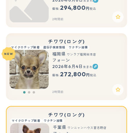
生まれ
294,800
円
価格:
税込
2時間前
チワワ(ロング)
マイクロチップ装着
遺伝子検査情報
ワクチン接種
福岡県
NEW
ワンラブ福岡総本店
フォーン
2026年6月4日
生まれ
もっと見る
272,800
円
価格:
税込
2時間前
チワワ(ロング)
マイクロチップ装着
ワクチン接種
千葉県
ワンニャンハウス習志野店