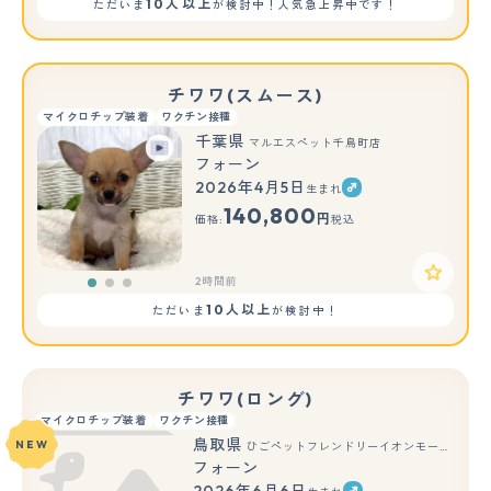
10人以上
ただいま
が検討中！人気急上昇中です！
チワワ(スムース)
マイクロチップ装着
ワクチン接種
千葉県
マルエスペット千鳥町店
フォーン
2026年4月5日
生まれ
もっと見る
140,800
円
価格:
税込
2時間前
10人以上
ただいま
が検討中！
チワワ(ロング)
マイクロチップ装着
ワクチン接種
鳥取県
NEW
ひごペットフレンドリーイオンモール鳥取北店
フォーン
2026年6月6日