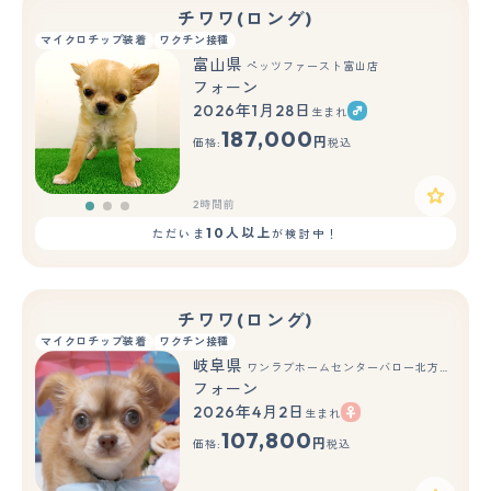
チワワ(ロング)
マイクロチップ装着
ワクチン接種
富山県
ペッツファースト富山店
フォーン
2026年1月28日
生まれ
もっと見る
187,000
円
価格:
税込
2時間前
10人以上
ただいま
が検討中！
チワワ(ロング)
マイクロチップ装着
ワクチン接種
岐阜県
ワンラブホームセンターバロー北方店(FC)
フォーン
2026年4月2日
生まれ
もっと見る
107,800
円
価格:
税込