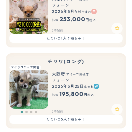
フォーン
2026年5月4日
生まれ
253,000
円
価格:
税込
2時間前
1人
ただいま
が検討中！
チワワ(ロング)
マイクロチップ装着
大阪府
アミーゴ高槻店
フォーン
2026年5月25日
生まれ
195,800
円
価格:
税込
2時間前
5人
ただいま
が検討中！