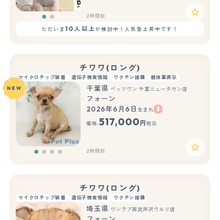
2時間前
10人以上
ただいま
が検討中！人気急上昇中です！
チワワ(ロング)
マイクロチップ装着
遺伝子検査情報
ワクチン接種
親体重表示
千葉県
NEW
ペッツワン 千葉ニュータウン店
フォーン
2026年6月6日
生まれ
517,000
円
価格:
税込
2時間前
チワワ(ロング)
マイクロチップ装着
遺伝子検査情報
ワクチン接種
埼玉県
ワンラブ西武所沢ワルツ店
フォーン