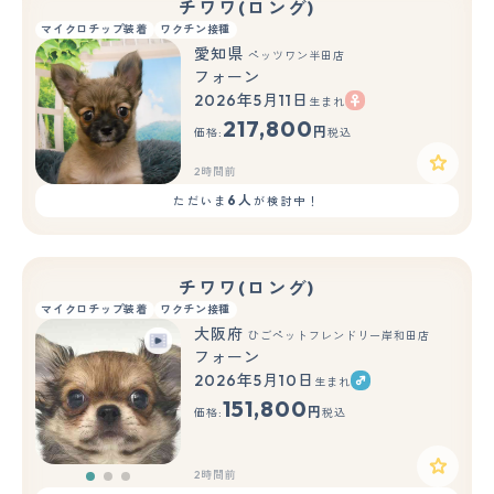
チワワ(ロング)
マイクロチップ装着
ワクチン接種
愛知県
ペッツワン半田店
フォーン
2026年5月11日
生まれ
217,800
円
価格:
税込
2時間前
6人
ただいま
が検討中！
チワワ(ロング)
マイクロチップ装着
ワクチン接種
大阪府
ひごペットフレンドリー岸和田店
フォーン
2026年5月10日
生まれ
もっと見る
151,800
円
価格:
税込
2時間前