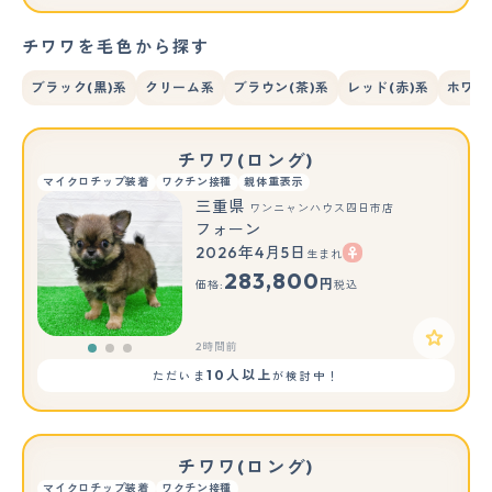
チワワを毛色から探す
ブラック(黒)系
クリーム系
ブラウン(茶)系
レッド(赤)系
ホワイ
チワワ(ロング)
マイクロチップ装着
ワクチン接種
親体重表示
三重県
ワンニャンハウス四日市店
フォーン
2026年4月5日
生まれ
もっと見る
283,800
円
価格:
税込
2時間前
10人以上
ただいま
が検討中！
チワワ(ロング)
マイクロチップ装着
ワクチン接種