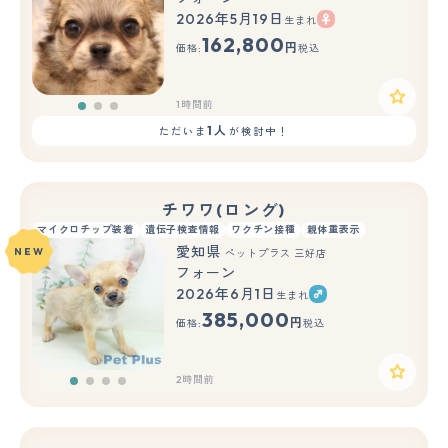
2026年5月19日
生まれ
もっと見る
162,800
円
価格:
税込
1時間前
1人
ただいま
が検討中！
チワワ(ロング)
マイクロチップ装着
遺伝子検査情報
ワクチン接種
親体重表示
愛知県
NEW
ペットプラス 三好店
フォーン
2026年6月1日
生まれ
385,000
円
価格:
税込
2時間前