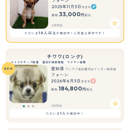
フォーン
2025年11月3日
生まれ
33,000
円
価格:
税込
2時間前
10人以上
ただいま
が検討中！人気急上昇中です！
チワワ(ロング)
マイクロチップ装着
遺伝子検査情報
ワクチン接種
愛知県
NEW
ワンラブ名古屋守山インター総本店
フォーン
2026年6月3日
生まれ
もっと見る
184,800
円
価格:
税込
2時間前
1人
ただいま
が検討中！