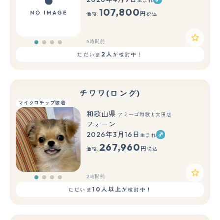
生まれ
107,800
円
価格:
税込
5時間前
2人
ただいま
が検討中！
チワワ(ロング)
マイクロチップ装着
和歌山県
アミーゴ和歌山太田店
フォーン
2026年3月16日
生まれ
267,960
円
価格:
税込
2時間前
10人以上
ただいま
が検討中！