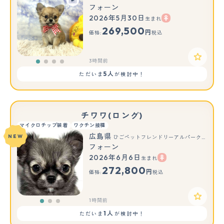
フォーン
2026年5月30日
生まれ
269,500
円
価格:
税込
3時間前
5人
ただいま
が検討中！
チワワ(ロング)
マイクロチップ装着
ワクチン接種
広島県
NEW
ひごペットフレンドリーアルパーク広島店
フォーン
2026年6月6日
生まれ
もっと見る
272,800
円
価格:
税込
1時間前
1人
ただいま
が検討中！