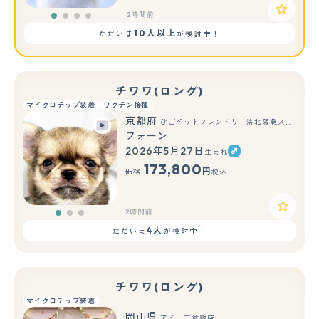
2時間前
10人以上
ただいま
が検討中！
チワワ(ロング)
マイクロチップ装着
ワクチン接種
京都府
ひごペットフレンドリー洛北阪急スクエア店
フォーン
2026年5月27日
生まれ
もっと見る
173,800
円
価格:
税込
2時間前
4人
ただいま
が検討中！
チワワ(ロング)
マイクロチップ装着
岡山県
アミーゴ倉敷店