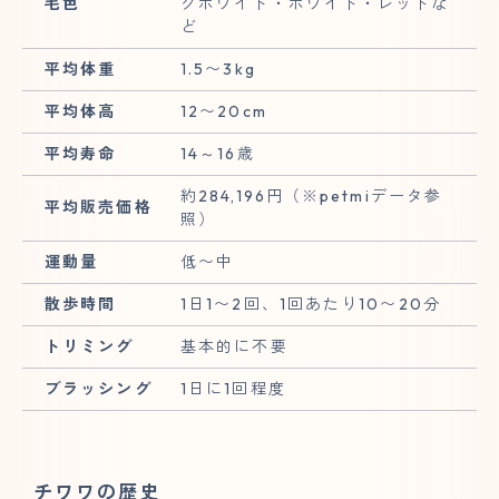
毛色
クホワイト・ホワイト・レッドな
ど
平均体重
1.5〜3kg
平均体高
12〜20cm
平均寿命
14～16歳
約284,196円（※petmiデータ参
平均販売価格
照）
運動量
低〜中
散歩時間
1日1〜2回、1回あたり10〜20分
トリミング
基本的に不要
ブラッシング
1日に1回程度
チワワの歴史