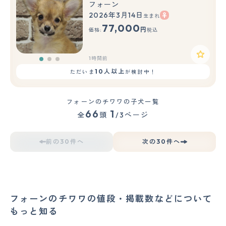
フォーン
2026年3月14日
生まれ
もっと見る
77,000
円
価格:
税込
1時間前
10人以上
ただいま
が検討中！
フォーンのチワワの子犬一覧
66
1
全
頭
/3ページ
前の30件へ
次の30件へ
フォーンのチワワの値段・掲載数などについて
もっと知る