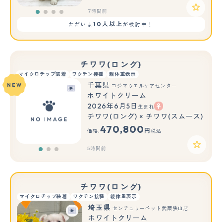
7時間前
10人以上
ただいま
が検討中！
チワワ(ロング)
マイクロチップ装着
ワクチン接種
親体重表示
千葉県
NEW
コジマウエルケアセンター
ホワイトクリーム
2026年6月5日
生まれ
もっと見る
チワワ(ロング) × チワワ(スムース)
470,800
円
価格:
税込
5時間前
チワワ(ロング)
マイクロチップ装着
ワクチン接種
親体重表示
埼玉県
センチュリーペット武蔵狭山店
ホワイトクリーム