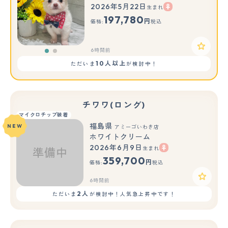
2026年5月22日
生まれ
もっと見る
197,780
円
価格:
税込
6時間前
10人以上
ただいま
が検討中！
チワワ(ロング)
マイクロチップ装着
福島県
NEW
アミーゴいわき店
ホワイトクリーム
2026年6月9日
生まれ
359,700
円
価格:
税込
6時間前
2人
ただいま
が検討中！人気急上昇中です！