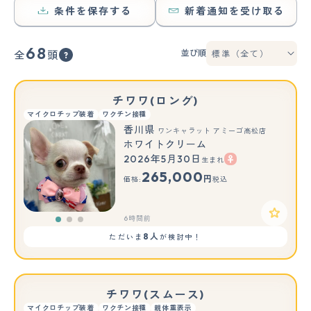
条件を保存する
新着通知を受け取る
68
並び順
全
頭
チワワ(ロング)
マイクロチップ装着
ワクチン接種
香川県
ワンキャラット アミーゴ高松店
ホワイトクリーム
2026年5月30日
生まれ
もっと見る
265,000
円
価格:
税込
6時間前
8人
ただいま
が検討中！
チワワ(スムース)
マイクロチップ装着
ワクチン接種
親体重表示