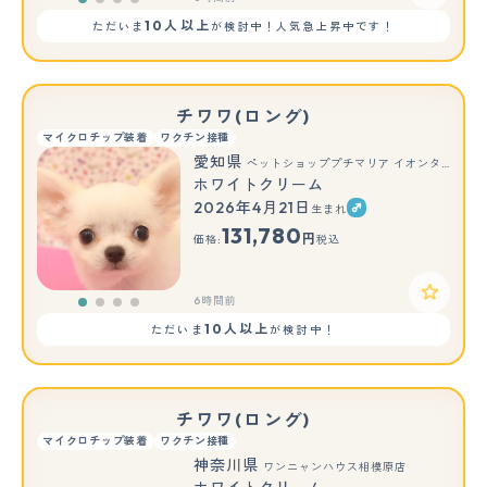
10人以上
ただいま
が検討中！人気急上昇中です！
チワワ(ロング)
マイクロチップ装着
ワクチン接種
愛知県
ペットショッププチマリア イオンタウン弥富店
ホワイトクリーム
2026年4月21日
生まれ
131,780
円
価格:
税込
6時間前
10人以上
ただいま
が検討中！
チワワ(ロング)
マイクロチップ装着
ワクチン接種
神奈川県
ワンニャンハウス相模原店