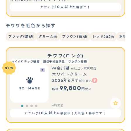
10人以上
ただいま
が検討中！
チワワを毛色から探す
ブラック(黒)系
クリーム系
ブラウン(茶)系
レッド(赤)系
ホワイ
チワワ(ロング)
マイクロチップ装着
遺伝子検査情報
ワクチン接種
神奈川県
NEW
かねだい東戸塚店
ホワイトクリーム
2026年6月7日
生まれ
99,800
円
価格:
税込
6時間前
10人以上
ただいま
が検討中！人気急上昇中です！