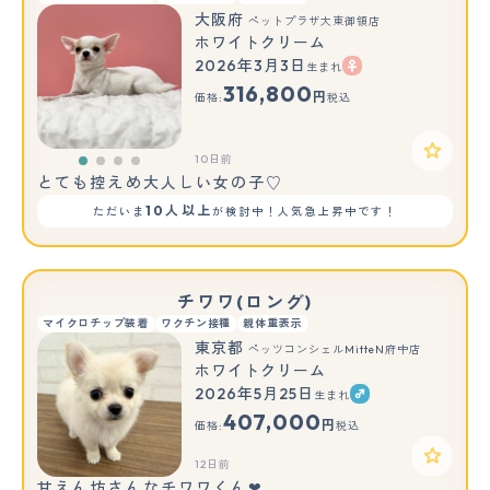
大阪府
ペットプラザ大東御領店
ホワイトクリーム
2026年3月3日
生まれ
316,800
円
価格:
税込
10日前
とても控えめ大人しい女の子♡
10人以上
ただいま
が検討中！人気急上昇中です！
チワワ(ロング)
マイクロチップ装着
ワクチン接種
親体重表示
東京都
ペッツコンシェルMitteN府中店
ホワイトクリーム
2026年5月25日
生まれ
407,000
円
価格:
税込
12日前
甘えん坊さんなチワワくん❤