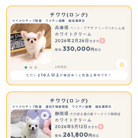
チワワ(ロング)
マイクロチップ装着
ワクチン接種
親体重表示
兵庫県
ペット・プラザ アミーゴつかしん店
ホワイトクリーム
2026年2月26日
生まれ
もっと見る
330,000
円
価格:
税込
6時間前
10人以上
ただいま
が検討中！人気急上昇中です！
チワワ(ロング)
マイクロチップ装着
遺伝子検査情報
ワクチン接種
親体重表示
静岡県
犬の家＆猫の里マークイズ静岡店
ホワイトクリーム
2026年5月12日
生まれ
261,800
円
価格:
税込