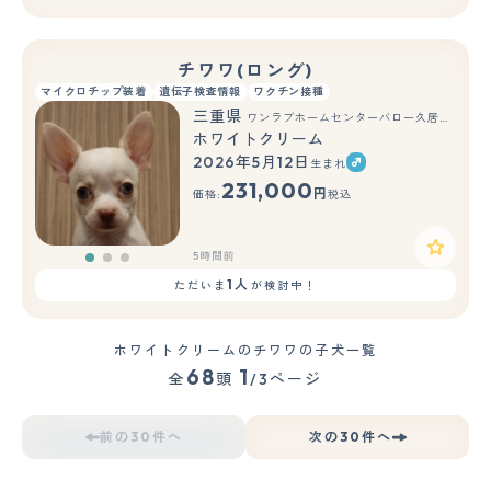
チワワ(ロング)
マイクロチップ装着
遺伝子検査情報
ワクチン接種
三重県
ワンラブホームセンターバロー久居店(FC)
ホワイトクリーム
2026年5月12日
生まれ
もっと見る
231,000
円
価格:
税込
5時間前
1人
ただいま
が検討中！
ホワイトクリームのチワワの子犬一覧
68
1
全
頭
/3ページ
前の30件へ
次の30件へ