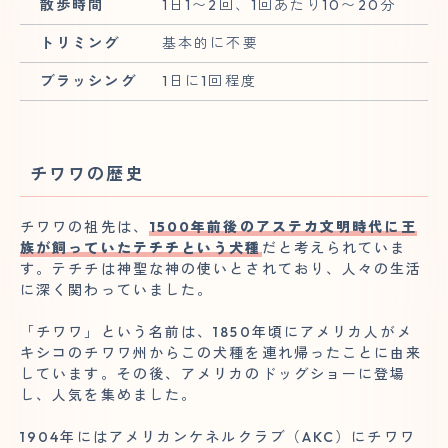
散歩時間
1日1〜2回、1回あたり10〜20分
トリミング
基本的に不要
ブラッシング
1日に1回程度
チワワの歴史
チワワの祖先は、
1500年前後のアステカ文明時代に王
族が飼っていたテチチという犬種
だと考えられていま
す。テチチは神聖な神の使いとされており、人々の生活
に深く関わっていました。
「チワワ」という名前は、1850年頃にアメリカ人がメ
キシコのチワワ州からこの犬種を連れ帰ったことに由来
しています。その後、アメリカのドッグショーに登場
し、人気を集めました。
1904年にはアメリカンケネルクラブ（AKC）にチワワ