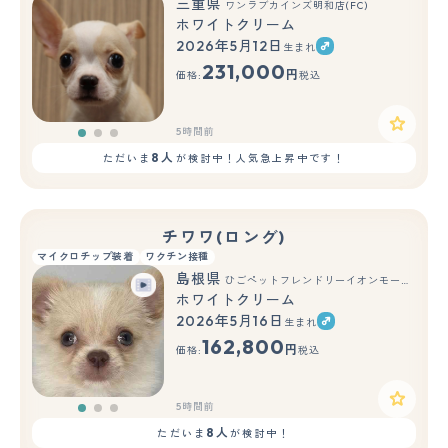
三重県
ワンラブカインズ明和店(FC)
ホワイトクリーム
2026年5月12日
生まれ
もっと見る
231,000
円
価格:
税込
5時間前
8人
ただいま
が検討中！人気急上昇中です！
チワワ(ロング)
マイクロチップ装着
ワクチン接種
島根県
ひごペットフレンドリーイオンモール出雲店
ホワイトクリーム
2026年5月16日
生まれ
もっと見る
162,800
円
価格:
税込
5時間前
8人
ただいま
が検討中！