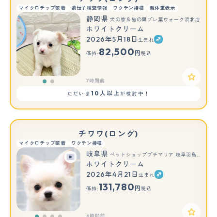
マイクロチップ装着
遺伝子検査情報
ワクチン接種
親体重表示
静岡県
犬の家＆猫の里プレ葉ウォーク浜北店
ホワイトクリーム
2026年5月18日
生まれ
もっと見る
82,500
円
価格:
税込
7時間前
10人以上
ただいま
が検討中！
チワワ(ロング)
マイクロチップ装着
ワクチン接種
岐阜県
ペットショッププチマリア 岐阜羽島店
ホワイトクリーム
2026年4月21日
生まれ
131,780
円
価格:
税込
6時間前