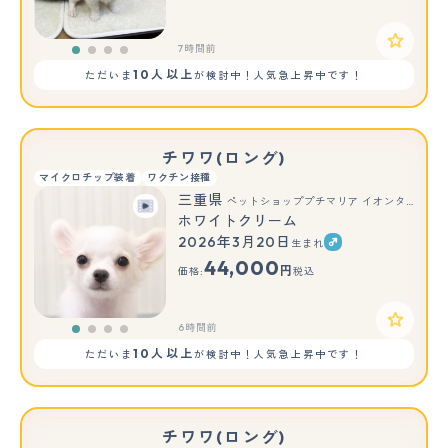
7時間前
10人以上
ただいま
が検討中！人気急上昇中です！
チワワ(ロング)
マイクロチップ装着
ワクチン接種
三重県
ペットショッププチマリア イオンタウン伊勢ララパーク店
ホワイトクリーム
2026年3月20日
生まれ
44,000
円
価格:
税込
6時間前
10人以上
ただいま
が検討中！人気急上昇中です！
チワワ(ロング)