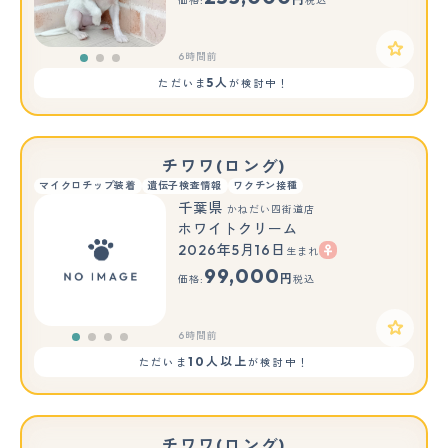
価格:
税込
6時間前
5人
ただいま
が検討中！
チワワ(ロング)
マイクロチップ装着
遺伝子検査情報
ワクチン接種
千葉県
かねだい四街道店
ホワイトクリーム
2026年5月16日
生まれ
99,000
円
価格:
税込
6時間前
10人以上
ただいま
が検討中！
チワワ(ロング)