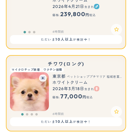
ホワイトクリーム
2026年4月21日
生まれ
もっと見る
239,800
円
価格:
税込
6時間前
10人以上
ただいま
が検討中！
チワワ(ロング)
マイクロチップ装着
ワクチン接種
東京都
ペットショッププチマリア 稲城若葉台店
ホワイトクリーム
2026年3月18日
生まれ
77,000
円
価格:
税込
6時間前
10人以上
ただいま
が検討中！