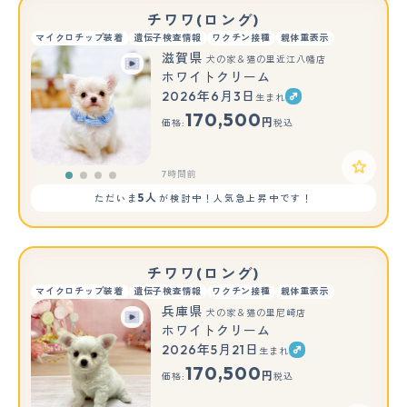
チワワ(ロング)
マイクロチップ装着
遺伝子検査情報
ワクチン接種
親体重表示
滋賀県
犬の家＆猫の里近江八幡店
ホワイトクリーム
2026年6月3日
生まれ
170,500
円
価格:
税込
7時間前
5人
ただいま
が検討中！人気急上昇中です！
チワワ(ロング)
マイクロチップ装着
遺伝子検査情報
ワクチン接種
親体重表示
兵庫県
犬の家＆猫の里尼崎店
ホワイトクリーム
2026年5月21日
生まれ
170,500
円
価格:
税込