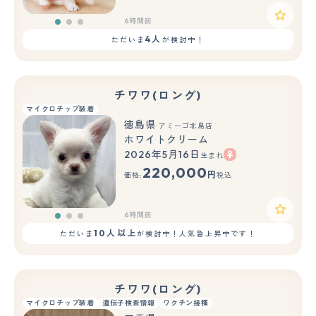
6時間前
4人
ただいま
が検討中！
チワワ(ロング)
マイクロチップ装着
徳島県
アミーゴ北島店
ホワイトクリーム
2026年5月16日
生まれ
もっと見る
220,000
円
価格:
税込
6時間前
10人以上
ただいま
が検討中！人気急上昇中です！
チワワ(ロング)
マイクロチップ装着
遺伝子検査情報
ワクチン接種