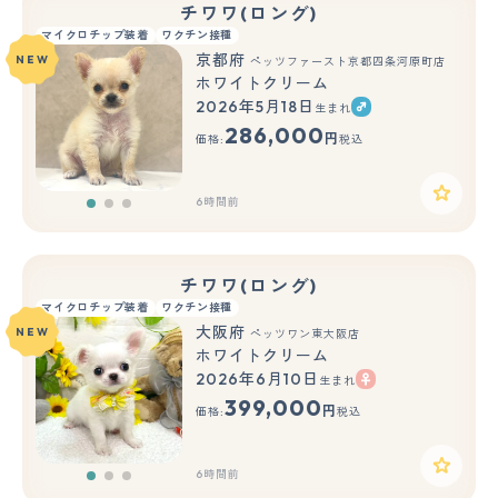
チワワ(ロング)
マイクロチップ装着
ワクチン接種
京都府
NEW
ペッツファースト京都四条河原町店
ホワイトクリーム
2026年5月18日
生まれ
もっと見る
286,000
円
価格:
税込
6時間前
チワワ(ロング)
マイクロチップ装着
ワクチン接種
大阪府
NEW
ペッツワン東大阪店
ホワイトクリーム
2026年6月10日
生まれ
もっと見る
399,000
円
価格:
税込
6時間前