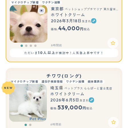
マイクロチップ装着
ワクチン接種
東京都
ペットショッププチマリア 東久留米店
ホワイトクリーム
2026年3月18日
生まれ
44,000
円
価格:
税込
6時間前
10人以上
ただいま
が検討中！人気急上昇中です！
チワワ(ロング)
マイクロチップ装着
遺伝子検査情報
ワクチン接種
親体重表示
埼玉県
NEW
ペットプラス ららぽーと富士見店
ホワイトクリーム
2026年6月5日
生まれ
もっと見る
539,000
円
価格:
税込
6時間前