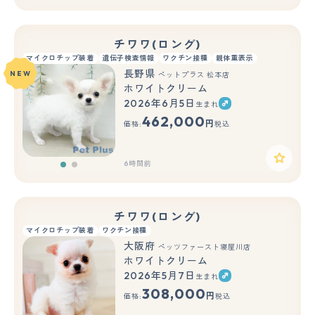
チワワ(ロング)
マイクロチップ装着
遺伝子検査情報
ワクチン接種
親体重表示
長野県
NEW
ペットプラス 松本店
ホワイトクリーム
2026年6月5日
生まれ
もっと見る
462,000
円
価格:
税込
6時間前
チワワ(ロング)
マイクロチップ装着
ワクチン接種
大阪府
ペッツファースト寝屋川店
ホワイトクリーム
2026年5月7日
生まれ
もっと見る
308,000
円
価格:
税込