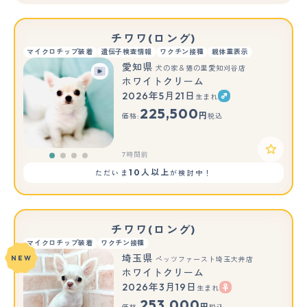
チワワ(ロング)
マイクロチップ装着
遺伝子検査情報
ワクチン接種
親体重表示
愛知県
犬の家＆猫の里愛知刈谷店
ホワイトクリーム
2026年5月21日
生まれ
225,500
円
価格:
税込
7時間前
10人以上
ただいま
が検討中！
チワワ(ロング)
マイクロチップ装着
ワクチン接種
埼玉県
NEW
ペッツファースト埼玉大井店
ホワイトクリーム
2026年3月19日
生まれ
もっと見る
253,000
円