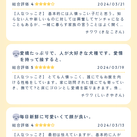
総合評価
4
2024/03/21
ワという犬種ならではなのか、たまに構ってアピールをし
てくると「あざといね?」と言われながら可愛がられてい
【人なつっこさ】 基本的には人懐っこい子だと思う。知
ます。 【落ち着き】 他の子たちが「ご飯?」と騒いでる
らない人や新しいものに対しては興奮してヤンチャになる
時も、何かに吠えてる時も、関係ないわー! という感じで
こともあるが、一緒に暮らす家族の言うことはよく聞く
離れた場所にいますが、自分の名前を呼ばれた時だけは、
し、何度か会ったことのある人にはすり寄って行くような
チワワ (きなこさん)
しっぽをブンブン振りながら走ってきて、呼んだ人の前で
ところもある。何かあったことを察すると静かに側で見守
お腹を見せて身体をクネクネさせています。 これは抱っ
ってくれたりと、家族のムードメーカーでもあり、空気を
こしてもらえるまで続きます。 ただ、総合的に見たら落
読む存在でもある。子供とはお友達だとでも思っているよ
ち着いている方だと思います。 【しつけやすさ】 まず、
うで、嫌がることなどはせず、初めましてのお友達やお客
愛嬌たっぷりで、人が大好きな犬種です。愛情
トイレについてですが、ほぼしつけはいりませんでした。
様でも、時間が経つと警戒心が和らぐのか、いつの間にか
を持って接すると、
しっかりとトイレシートで用を足してくれるので助かって
マスコットのような立ち位置になっている。 【落ち着
います。 ご飯を食べすぎたり庭で草を食べた後に、時々
総合評価
5
2024/03/19
き】 普段から顔見知りの人の前では、あまり興奮したり
吐き戻しがあるのですが、それもトイレシートの上でして
取り乱すこともなく、穏やかとまではいかないものの、比
くれます。 散歩ですが我が家のチワワは散歩が嫌いで、
【人なつっこさ】 とても人懐っこく、誰にでもお腹を向
較的落ち着いていると思う。2歳頃までは、ヤンチャ過ぎ
リードを付けて外に出ると一歩も動きません。 なので、
ける性格をしています。家に訪問された誰にでも寄ってい
るあまり困り果てることもあったが、3歳以降はかなり落
他の子たちの散歩時にリュックに入って外に出ます。 今
き、撫でて?と床にゴロンとし愛嬌を振りまきます。他の
ち着いてくるというか、大興奮はしなくなってきた。
は自宅の庭をドッグランに作り直したので、天気の良い日
ペットとは接するのがあまり得意ではないようで、ドッグ
チワワ (しいさやさん)
【しつけやすさ】 迎え入れてから5日程は慣れるために自
は庭で走り回っています。 10分程度が限界ですけどね。
ランに連れていっても地面をクンクン嗅ぐばかりで、交流
由にさせていたが、そこからは3ヶ月ほどかけて少しずつ
【お手入れ】 ロングなのでそれなりの毛の長さはありま
しようとはしません。しかし他の飼い主さんには誰にでも
しつけをしていった。繰り返し短い言葉で命令し、上手く
す。 散歩に行かないからなのか、汚れることもなく、ト
撫でてもらいたいようです。子供たちとの相性について
できれば褒めるを繰り返すことで、割りと身につくのは早
リミングに連れて行ったことはありません。 爪と肉球の
は、きちんと相手を見分けて接していて、毛を引っ張られ
毎日新鮮に可愛いくて顔が良い。
かった気がする。散歩は、だいたい1.5kmくらい、20分
毛のカットはわたしがしています。 抜け毛についてです
たり、追いかけてくる小さい子にはお腹を見せません。
程度行うことが多い。できる日は少なめに2回行く感じ。
総合評価
4
2024/03/13
が、これはかなり抜けています。 クッションなどはこま
【落ち着き】 愛犬は10歳と言う事もあり、普段落ち着い
【お手入れ】 基本的には、毎日スリッカーブラシでのブ
めに゛コロコロ゛をかけないといけません。 今まで病気
ている事が多いです。興奮する場面は、おやつを貰える時
ラッシングを行い、コームを使って毛玉がないかも確認し
【人なつっこさ】 最初は怯えていますが、基本的に人が