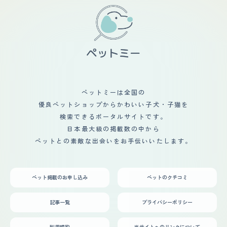
飼い主にしか心を開かなかった子が、色んな人と接するよ
と、ツンデレ具合が最高にかわいい。
少しずつ色々試している状況です。 基本健康体なので特
うになり誰にでもお腹を見せるまでに成長出来たことが何
に投薬や検診必須ではないのですが、長生きをしてほしい
より嬉しい事でした。寂しさからか、壁をかじられたり、
ので月1で健康診断へ連れて行っています。 【鳴き声】 全
自分のうんちを食べた事もありましたが根気強くしつけを
く吠えないのですが、キューンとは鳴きます。遊んで欲し
すると、それらの問題行動も収まっていきました。抜け毛
い時や長時間待たせてしまった時、朝ごはんの時間になる
はかなりありますが、毛が絡まる事はあまりないので、手
と鳴きます。声量は全く大きくないので、特に不快感がな
入れの楽さもチワワの良さだと思います。愛嬌たっぷりで
いため注意はしていません。多分「ワン」を知らないのだ
人懐っこい所が愛犬の良い所です。
と思います。 【総評】 サイズ感がちょうどよく、可愛く
て飼いやすいところが好きです。うちの子と出会った時
は、たまたまペットショップを訪れていて、入荷したてで
ペットミーは全国の
シャワーを浴びたことにより尋常じゃなく怯えて震えてい
優良ペットショップからかわいい子犬・子猫を
ることに「だ、大丈夫！？」と思って心配でそこから3日
間ペットショップに通ったのがきっかけでした。迎え入れ
検索できるポータルサイトです。
前後は、もともといつか犬を飼いたいなあと思っていたの
日本最大級の掲載数の中から
で、本当に今でよいのか、この子を幸せにできる充分な財
ペットとの素敵な出会いをお手伝いいたします。
力や時間が私にはあるのかと不安でした。しかしその後、
家にいる時間がとても好きになり、また家族間でもまるで
弟が生まれた時のような穏やかで幸せな時間が増えたよう
に思います。
ペット掲載のお申し込み
ペットのクチコミ
記事一覧
プライバシーポリシー