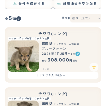
条件を保存する
新着通知を受け取る
5
並び順
全
頭
チワワ(ロング)
マイクロチップ装着
ワクチン接種
福岡県
ドッグズホーム旗崎店
ブルーフォーン
2026年4月25日
生まれ
308,000
円
価格:
税込
19日前
8人
ただいま
が検討中！
チワワ(ロング)
マイクロチップ装着
ワクチン接種
福岡県
ドッグズホーム旗崎店