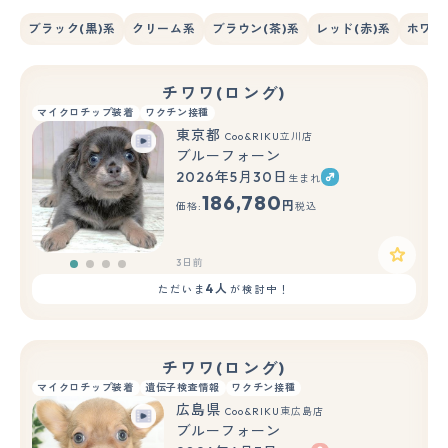
ブラック(黒)系
クリーム系
ブラウン(茶)系
レッド(赤)系
ホワイ
チワワ(ロング)
マイクロチップ装着
ワクチン接種
東京都
Coo&RIKU立川店
ブルーフォーン
2026年5月30日
生まれ
186,780
円
価格:
税込
3日前
4人
ただいま
が検討中！
チワワ(ロング)
マイクロチップ装着
遺伝子検査情報
ワクチン接種
広島県
Coo&RIKU東広島店
ブルーフォーン