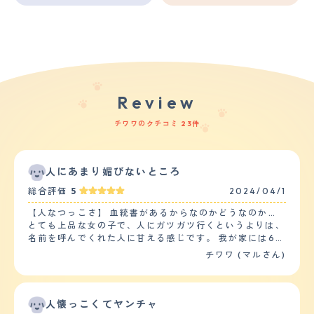
Review
チワワのクチコミ 23件
人にあまり媚びないところ
総合評価
5
2024/04/1
【人なつっこさ】 血統書があるからなのかどうなのか…
とても上品な女の子で、人にガツガツ行くというよりは、
名前を呼んでくれた人に甘える感じです。 我が家には6頭
の犬種もさまざまな犬がいるのですが、チワワはその中で
チワワ (マルさん)
末っ子になります。 1番上の子はチワワの14倍くらいの大
きさなのですが、その子とたくさん遊びたいらしく、付い
てまわっては「遊ぼうよ!」とちょっかいを出して構って
もらっています。 他の4頭とは近すぎず遠すぎずの関係を
人懐っこくてヤンチャ
保っていて、一緒に遊ぶことはあまりありません。 チワ