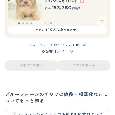
2026年4月3日
生まれ
153,780
円
価格:
税込
3日前
10人以上
ただいま
が検討中！
ブルーフォーンのチワワの子犬一覧
5
1
全
頭
/1ページ
前の30件へ
次の30件へ
ブルーフォーンのチワワの値段・掲載数などに
ついてもっと知る
ブルーフォーンのチワワの価格帯別掲載数グラフ