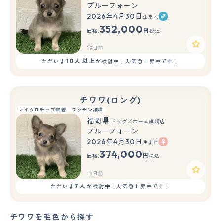
ブルーフォーン
2026年4月30日
生まれ
352,000
円
価格:
税込
19日前
10人以上
ただいま
が検討中！人気急上昇中です！
チワワ(ロング)
マイクロチップ装着
ワクチン接種
福岡県
ドッグズホーム旗崎店
ブルーフォーン
2026年4月30日
生まれ
374,000
円
価格:
税込
19日前
7人
ただいま
が検討中！人気急上昇中です！
チワワを毛色から探す