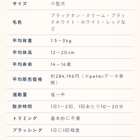
サイズ
小型犬
ブラックタン・クリーム・ブラッ
毛色
クホワイト・ホワイト・レッドな
ど
平均体重
1.5〜3kg
平均体高
12〜20cm
平均寿命
14～16歳
約284,196円（※petmiデータ参
平均販売価格
照）
運動量
低〜中
散歩時間
1日1〜2回、1回あたり10〜20分
トリミング
基本的に不要
ブラッシング
1日に1回程度