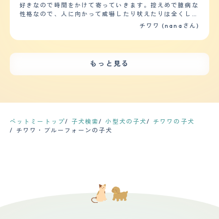
をしたことも、疾患があると言われたこともありません。
や来客があった時、外を散歩する犬を見かけた時です。特
ている。だいたい2日に1回くらいは、蒸しタオルで拭くよ
好きなので時間をかけて寄っていきます。控えめで臆病な
とても健康です。 ただ、身体が小さいせいか、胸肉など
におやつを貰えると分かったら時は、クルクル回ってお座
うにも。シャンプーは月に3~4回ほど、サロンでお願いし
性格なので、人に向かって威嚇したり吠えたりは全くしま
を多めに与えてしまうと便がゆるくなることがあるので、
りして、を繰り返してヨダレを垂らします。 【しつけや
ている。スムースではあるものの、抜け毛は意外と多く、
せん。ただ懐くまでに少し時間はかかります。 犬に対し
チワワ (nanaさん)
ご飯の量はとても気を付けています。 【鳴き声】 鳴き声
すさ】 チワワは他の犬種に比べて、しつけしやすい犬種
掃除機は毎日かけた上で、ラグなどのファブリック類には
ては大抵相手が焦れて吠えられるか、突撃されて怯えてあ
は小さいですが、とても甲高い声で鳴きます。 我が家の
かと思います。なぜなら飼い主との主従関係を大事にする
まめにコロコロをかけるようにしている。カットは3ヶ月
まり仲良くなれません…。子供に対しては、近寄りたいけ
場合は、他の子たちにちょっかいをかけられた時くらいに
からです。日常的な訓練やしつけは、ご飯やおやつをあげ
~4ヶ月に1回くらいのペースで行っているが、夏場は2ヶ
どちょっと怖いと思ってる感じがします。下校途中の小学
しか本気で鳴かないので、「五月蝿いなぁ」と感じる時は
る際に「待て」「よし」など比較的簡単なものを行ってい
月に1回くらいにしている。豆柴風のカットが1番気に入っ
生が寄ってくると、しっぽは振っていますが私の後ろに隠
あまりありません。 他の子たちと一緒におやつを食べる
ます。散歩については、週2.3回で数十分ほど歩くように
もっと見る
ている。検診は年に1回、同じ時期に予約を入れている
れてしまうこともしばしばあります。 【落ち着き】 基本
時でも静かに待っています。 【総評】 以前ブリーダーか
しています。家では、おやつを投げて走らせたり、階段の
が、今のところ問題はない。 【鳴き声】 外出先から戻っ
的には落ち着いています。はしゃぐ時とのんびりする時を
らの子犬預りでチワワを飼育したことがあります。 その
昇り降りで運動量を増やしています。 【お手入れ】 毛は
てきたときなどは、興奮してキャンキャン鳴くこともある
しっかり切り替えているように思います。要望を押し通そ
際にチワワの小ささや仕草の可愛さにとても惹かれてしま
10cm前後で、常に抜け毛の量が多いです。特に季節の変
が、普段はキュンキュンと嬉しそうにすり寄ってくる感じ
うとするよりは、お座りして待っていてくれることが多い
いました。 その子がブリーダーの元へ帰らなくてはいけ
わり目は、体を撫でるだけでかなり抜けます。ブラッシン
が多い。甘えたいときは不安なことがあるときには、クゥ
です。初めての場所だったりすると固まってしまいます
ない時期が近づいてくるのが耐えられなくなったのを覚え
グは週に1回ほどしていますが、抜け毛が気になる時は頻
ーンクゥーンと鳴くことが多い。ただ、知らない人を見た
が、慣れたら大丈夫です。 【しつけやすさ】 しつけはあ
ています。 その子がいなくなってからは寂しさが強くな
度を増やしています。シャンプーは1.2ヶ月に１回程度で
場合などは、警戒心から激しくキャンキャン鳴く。 【総
まりしていなかったのですが、勝手に自分でトイレを覚え
ペットミートップ
子犬検索
小型犬の子犬
チワワの子犬
りすぎて、ホームセンターのペットコーナーを見て回るこ
す。皮脂が多くなりベタついてきた段階でシャンプーして
評】 成犬になってもあまりサイズが変わらず、ずっと小
呼び戻しとお座りを覚えました。賢くて言葉もしっかり聞
チワワ・ブルーフォーンの子犬
とが多くなりました。 そんなある日、預りをしたチワワ
います。おしりと足の裏の毛は伸びるので、シャンプーの
さいままでいてくれること。頭のいい子なので、教えたこ
いてくれるので、とても飼いやすいです。 散歩は季節に
とそっくりなチワワを見つけました。 嬉しさのあまり、
際にカットしています。愛犬は10歳を超えましたが、健
とはしっかり言いつけを守るし、基本的には穏やかで落ち
よるのですが、週に2、3回(1回10-30分)ほどです。途中
思わずその場で飼うことを決めてそのまま家に連れて帰り
康に問題はありませんが、数年に一度、健康診断をしてい
着いた性格なので、初めて犬を飼う人でもしつけさえしっ
危ない道や本人が怯え始めて固まった場合が抱っこしてい
我が家の一員になりました。 身体の小ささに家族も魅せ
ます。病気の早期発見のためには、定期的なチェックをす
かりしておけば、それほど大変ではない。ただ、好奇心が
ます。 【お手入れ】 毛はロングで柔らかめです。シャン
られてしまい、今では犬界のアイドルになっています。
るのがいいでしょう 【鳴き声】 普段、家族や来客に対し
旺盛な面があり、興奮すると鳴きまくったり、ヤンチャに
プーは週一程度で行っていますが、抜け毛がすごく常に服
ては一切吠えませんが、外を散歩している犬に対しては吠
駆け回ったりしてしまうのが少し大変。抜け毛が多く、特
に毛がついてしまいます。 カットにはいっていません。
えます。全身を使って吠えるので、鳴き声は大きいです
に春と秋の季節の変わり目は大変なことになるので、まめ
うちの子は予想以上にすくすく育ってしまって、現在ぽっ
が、「ダメ」と言うと、こちらに体を向け鳴くのを止めて
に掃除をしなければいけないのはネック。落ち込んで帰宅
ちゃり目なことに悩まされています。また涙やけがひど
くれます。キンキン高い鳴き声ではなく、低い声で威嚇し
した日などは、顔色や雰囲気で何かを察するのか、いつも
く、鼻涙管洗浄も行ったのですが、元々腺が細いようで危
ているようです。 【総評】 生後半年で迎え入れ、初めは
以上に甘えてきたり、逆に適度な距離をおいてくれたり
ないということで途中で中止になりました。フードを現在