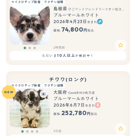
マイクロチップ装着
ワクチン接種
島根県
ひごペットフレンドリーイオン松江ショッピングセンター店
ブルーマールホワイト
2026年4月23日
生まれ
もっと見る
74,800
円
価格:
税込
2時間前
10人以上
ただいま
が検討中！
チワワ(ロング)
マイクロチップ装着
ワクチン接種
大阪府
NEW
Coo&RIKU枚方店
ブルーマールホワイト
2026年6月7日
生まれ
252,780
円
価格:
税込
3日前