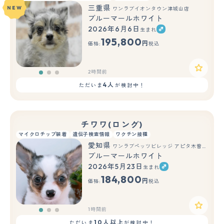
三重県
NEW
ワンラブイオンタウン津城山店
ブルーマールホワイト
2026年6月6日
生まれ
もっと見る
195,800
円
価格:
税込
2時間前
4人
ただいま
が検討中！
チワワ(ロング)
マイクロチップ装着
遺伝子検査情報
ワクチン接種
愛知県
ワンラブペッツビレッジ アピタ木曽川店(FC)
ブルーマールホワイト
2026年5月23日
生まれ
もっと見る
184,800
円
価格:
税込
1時間前
10人以上
ただいま
が検討中！