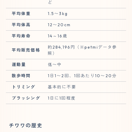
ど
平均体重
1.5〜3kg
平均体高
12〜20cm
平均寿命
14～16歳
約284,196円（※petmiデータ参
平均販売価格
照）
運動量
低〜中
散歩時間
1日1〜2回、1回あたり10〜20分
トリミング
基本的に不要
ブラッシング
1日に1回程度
チワワの歴史