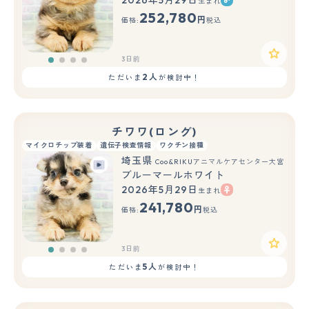
生まれ
252,780
円
価格:
税込
3日前
2人
ただいま
が検討中！
チワワ(ロング)
マイクロチップ装着
遺伝子検査情報
ワクチン接種
埼玉県
Coo&RIKUアニマルケアセンター大宮
ブルーマールホワイト
2026年5月29日
生まれ
241,780
円
価格:
税込
3日前
5人
ただいま
が検討中！