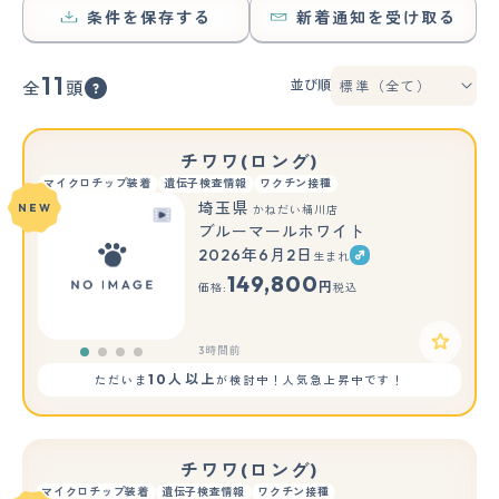
条件を保存する
新着通知を受け取る
11
並び順
全
頭
チワワ(ロング)
マイクロチップ装着
遺伝子検査情報
ワクチン接種
埼玉県
NEW
かねだい桶川店
ブルーマールホワイト
2026年6月2日
生まれ
149,800
円
価格:
税込
3時間前
10人以上
ただいま
が検討中！人気急上昇中です！
チワワ(ロング)
マイクロチップ装着
遺伝子検査情報
ワクチン接種