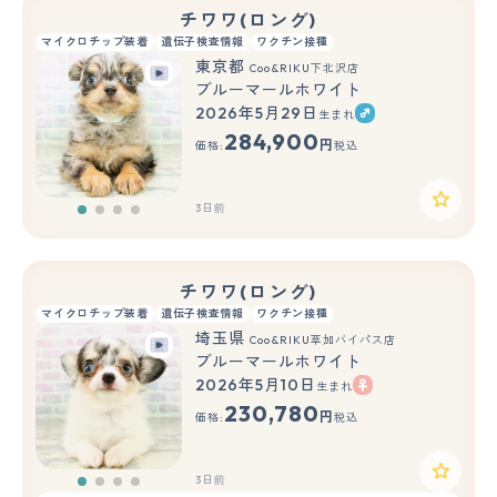
チワワ(ロング)
マイクロチップ装着
遺伝子検査情報
ワクチン接種
東京都
Coo&RIKU下北沢店
ブルーマールホワイト
2026年5月29日
生まれ
284,900
円
価格:
税込
3日前
チワワ(ロング)
マイクロチップ装着
遺伝子検査情報
ワクチン接種
埼玉県
Coo&RIKU草加バイパス店
ブルーマールホワイト
2026年5月10日
生まれ
230,780
円
価格:
税込
3日前