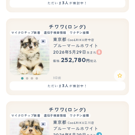
3人
ただいま
が検討中！
チワワ(ロング)
マイクロチップ装着
遺伝子検査情報
ワクチン接種
東京都
Coo&RIKU府中店
ブルーマールホワイト
2026年5月29日
生まれ
252,780
円
価格:
税込
3日前
3人
ただいま
が検討中！
チワワ(ロング)
マイクロチップ装着
遺伝子検査情報
ワクチン接種
東京都
Coo&RIKU立川店
ブルーマールホワイト
2026年5月29日