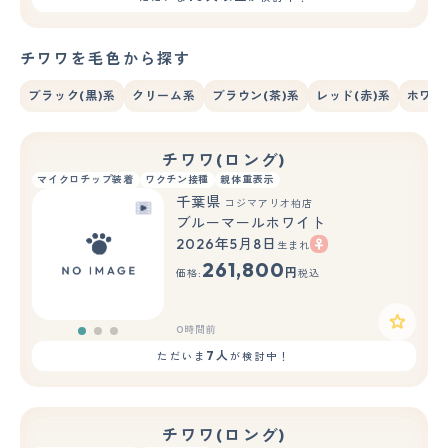
チワワを毛色から探す
ブラック(黒)系
クリーム系
ブラウン(茶)系
レッド(赤)系
ホワイ
チワワ(ロング)
マイクロチップ装着
ワクチン接種
親体重表示
千葉県
コジマアリオ柏店
ブルーマールホワイト
2026年5月8日
生まれ
もっと見る
261,800
円
価格:
税込
0時間前
7人
ただいま
が検討中！
チワワ(ロング)