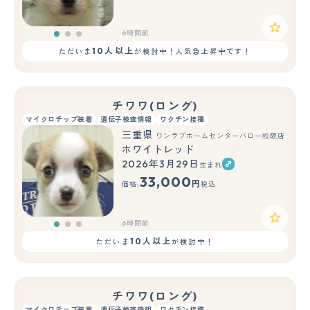
6時間前
10人以上
ただいま
が検討中！人気急上昇中です！
チワワ(ロング)
マイクロチップ装着
遺伝子検査情報
ワクチン接種
三重県
ワンラブホームセンターバロー松阪店
ホワイトレッド
2026年3月29日
生まれ
もっと見る
33,000
円
価格:
税込
6時間前
10人以上
ただいま
が検討中！
チワワ(ロング)
マイクロチップ装着
遺伝子検査情報
ワクチン接種