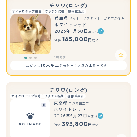
チワワ(ロング)
マイクロチップ装着
ワクチン接種
親体重表示
兵庫県
ペット・プラザ アミーゴ明石魚住店
ホワイトレッド
2026年1月30日
生まれ
もっと見る
165,000
円
価格:
税込
1時間前
10人以上
ただいま
が検討中！人気急上昇中です！
チワワ(ロング)
マイクロチップ装着
ワクチン接種
親体重表示
東京都
コジマ国立店
ホワイトレッド
2026年5月23日
生まれ
393,800
円
価格:
税込