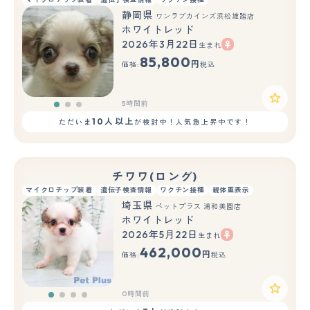
静岡県
ワンラブカインズ浜松雄踏店
ホワイトレッド
2026年3月22日
生まれ
もっと見る
85,800
円
価格:
税込
5時間前
10人以上
ただいま
が検討中！人気急上昇中です！
チワワ(ロング)
マイクロチップ装着
遺伝子検査情報
ワクチン接種
親体重表示
埼玉県
ペットプラス 浦和美園店
ホワイトレッド
2026年5月22日
生まれ
462,000
円
価格:
税込
0時間前