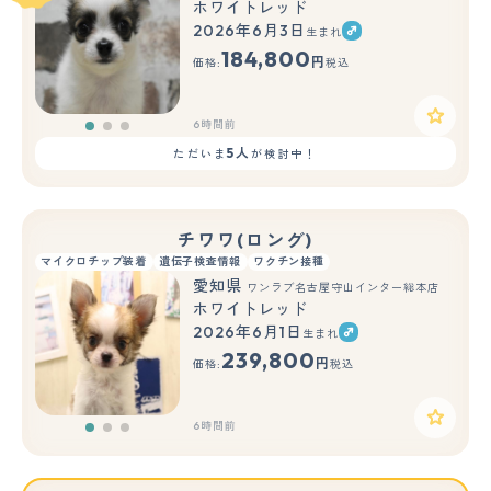
ホワイトレッド
2026年6月3日
生まれ
もっと見る
184,800
円
価格:
税込
6時間前
5人
ただいま
が検討中！
チワワ(ロング)
マイクロチップ装着
遺伝子検査情報
ワクチン接種
愛知県
ワンラブ名古屋守山インター総本店
ホワイトレッド
2026年6月1日
生まれ
もっと見る
239,800
円
価格:
税込
6時間前