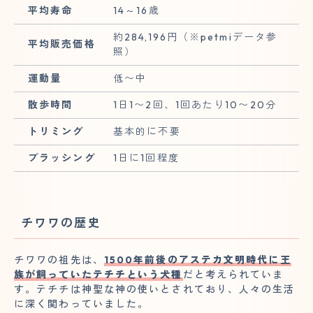
平均寿命
14～16歳
約284,196円（※petmiデータ参
平均販売価格
照）
運動量
低〜中
散歩時間
1日1〜2回、1回あたり10〜20分
トリミング
基本的に不要
ブラッシング
1日に1回程度
チワワの歴史
チワワの祖先は、
1500年前後のアステカ文明時代に王
族が飼っていたテチチという犬種
だと考えられていま
す。テチチは神聖な神の使いとされており、人々の生活
に深く関わっていました。