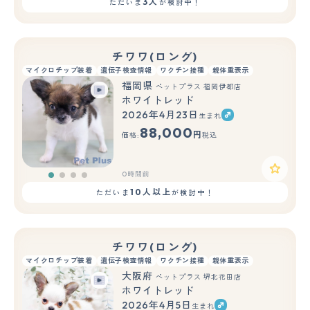
3人
ただいま
が検討中！
チワワ(ロング)
マイクロチップ装着
遺伝子検査情報
ワクチン接種
親体重表示
福岡県
ペットプラス 福岡伊都店
ホワイトレッド
2026年4月23日
生まれ
88,000
円
価格:
税込
0時間前
10人以上
ただいま
が検討中！
チワワ(ロング)
マイクロチップ装着
遺伝子検査情報
ワクチン接種
親体重表示
大阪府
ペットプラス 堺北花田店
ホワイトレッド
2026年4月5日
生まれ