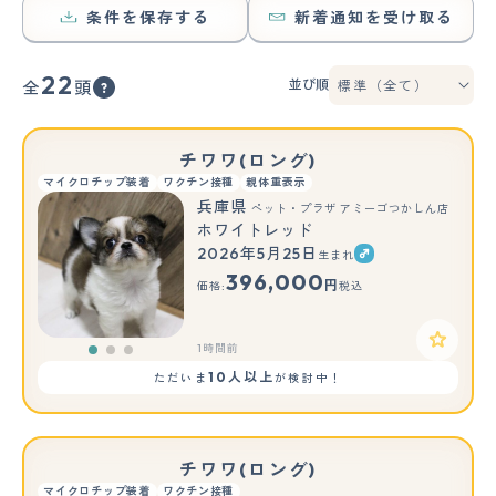
条件を保存する
新着通知を受け取る
22
並び順
全
頭
チワワ(ロング)
マイクロチップ装着
ワクチン接種
親体重表示
兵庫県
ペット・プラザ アミーゴつかしん店
ホワイトレッド
2026年5月25日
生まれ
もっと見る
396,000
円
価格:
税込
1時間前
10人以上
ただいま
が検討中！
チワワ(ロング)
マイクロチップ装着
ワクチン接種