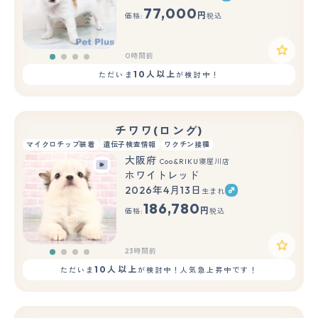
77,000
円
価格:
税込
0時間前
10人以上
ただいま
が検討中！
チワワ(ロング)
マイクロチップ装着
遺伝子検査情報
ワクチン接種
大阪府
Coo&RIKU寝屋川店
ホワイトレッド
2026年4月13日
生まれ
186,780
円
価格:
税込
23時間前
10人以上
ただいま
が検討中！人気急上昇中です！