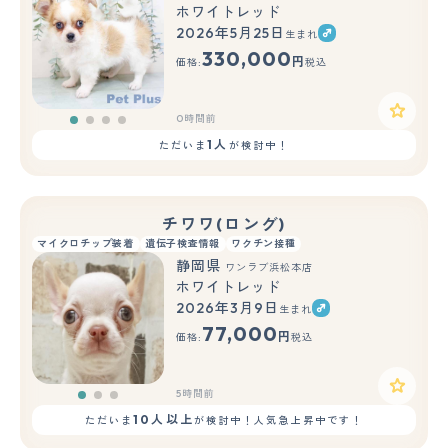
ホワイトレッド
2026年5月25日
生まれ
330,000
円
価格:
税込
0時間前
1人
ただいま
が検討中！
チワワ(ロング)
マイクロチップ装着
遺伝子検査情報
ワクチン接種
静岡県
ワンラブ浜松本店
ホワイトレッド
2026年3月9日
生まれ
もっと見る
77,000
円
価格:
税込
5時間前
10人以上
ただいま
が検討中！人気急上昇中です！