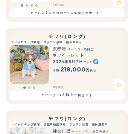
5時間前
2人
ただいま
が検討中！人気急上昇中です！
チワワ(ロング)
マイクロチップ装着
ワクチン接種
親体重表示
京都府
ペッツワン亀岡店
ホワイトレッド
2026年5月7日
生まれ
もっと見る
218,000
円
価格:
税込
1時間前
10人以上
ただいま
が検討中！
チワワ(ロング)
マイクロチップ装着
遺伝子検査情報
ワクチン接種
親体重表示
神奈川県
ペットプラス 新百合丘店