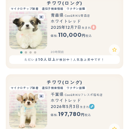
チワワ(ロング)
マイクロチップ装着
遺伝子検査情報
ワクチン接種
青森県
Coo&RIKU青森店
ホワイトレッド
2025年12月7日
生まれ
110,000
円
価格:
税込
20時間前
10人以上
ただいま
が検討中！人気急上昇中です！
チワワ(ロング)
マイクロチップ装着
遺伝子検査情報
ワクチン接種
千葉県
Coo&RIKUフレスポ稲毛店
ホワイトレッド
2026年5月3日
生まれ
197,780
円
価格:
税込