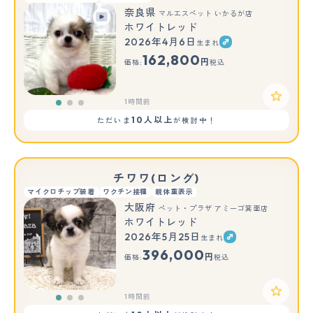
奈良県
マルエスペット いかるが店
ホワイトレッド
2026年4月6日
生まれ
もっと見る
162,800
円
価格:
税込
1時間前
10人以上
ただいま
が検討中！
チワワ(ロング)
マイクロチップ装着
ワクチン接種
親体重表示
大阪府
ペット・プラザ アミーゴ箕面店
ホワイトレッド
2026年5月25日
生まれ
もっと見る
396,000
円
価格:
税込
1時間前