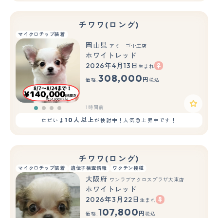
チワワ(ロング)
マイクロチップ装着
岡山県
アミーゴ中庄店
ホワイトレッド
2026年4月13日
生まれ
308,000
円
価格:
税込
1時間前
10人以上
ただいま
が検討中！人気急上昇中です！
チワワ(ロング)
マイクロチップ装着
遺伝子検査情報
ワクチン接種
大阪府
ワンラブアクロスプラザ大東店
ホワイトレッド
2026年3月22日
生まれ
もっと見る
107,800
円
価格:
税込