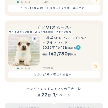
1日前
10人以上
ただいま
が検討中！人気急上昇中です！
チワワ(スムース)
マイクロチップ装着
遺伝子検査情報
ワクチン接種
千葉県
Coo&RIKUフレスポ稲毛店
ホワイトレッド
2026年4月15日
生まれ
142,780
円
価格:
税込
23時間前
10人以上
ただいま
が検討中！
ホワイトレッドのチワワの子犬一覧
22
1
全
頭
/1ページ
前の30件へ
次の30件へ