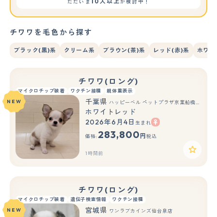
10人以上
ただいま
が検討中！
チワワを毛色から探す
ブラック(黒)系
クリーム系
ブラウン(茶)系
レッド(赤)系
ホワイ
チワワ(ロング)
マイクロチップ装着
ワクチン接種
親体重表示
千葉県
NEW
ハッピーベル ペットプラザ京葉船橋インター店
ホワイトレッド
2026年6月4日
生まれ
283,800
円
価格:
税込
1時間前
チワワ(ロング)
マイクロチップ装着
遺伝子検査情報
ワクチン接種
宮城県
NEW
ワンラブカインズ仙台泉店