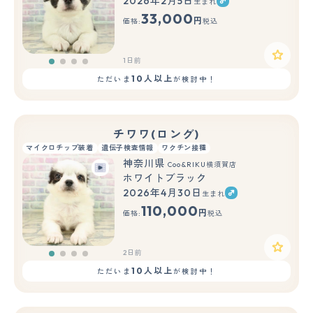
2026年2月5日
生まれ
33,000
円
価格:
税込
1日前
10人以上
ただいま
が検討中！
チワワ(ロング)
マイクロチップ装着
遺伝子検査情報
ワクチン接種
神奈川県
Coo&RIKU横須賀店
ホワイトブラック
2026年4月30日
生まれ
110,000
円
価格:
税込
2日前
10人以上
ただいま
が検討中！