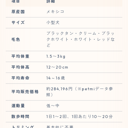
項目
詳細
原産国
メキシコ
サイズ
小型犬
ブラックタン・クリーム・ブラッ
毛色
クホワイト・ホワイト・レッドな
ど
平均体重
1.5〜3kg
平均体高
12〜20cm
平均寿命
14～16歳
約284,196円（※petmiデータ参
平均販売価格
照）
運動量
低〜中
散歩時間
1日1〜2回、1回あたり10〜20分
トリミング
基本的に不要