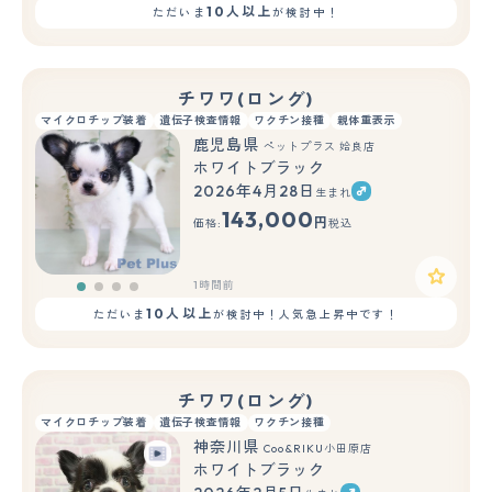
10人以上
ただいま
が検討中！
チワワ(ロング)
マイクロチップ装着
遺伝子検査情報
ワクチン接種
親体重表示
鹿児島県
ペットプラス 姶良店
ホワイトブラック
2026年4月28日
生まれ
143,000
円
価格:
税込
1時間前
10人以上
ただいま
が検討中！人気急上昇中です！
チワワ(ロング)
マイクロチップ装着
遺伝子検査情報
ワクチン接種
神奈川県
Coo&RIKU小田原店
ホワイトブラック