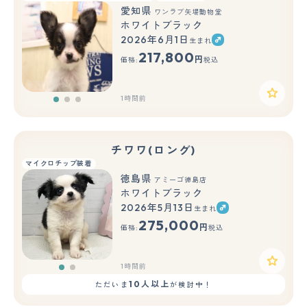
愛知県
ワンラブ矢場動物堂
ホワイトブラック
2026年6月1日
生まれ
もっと見る
217,800
円
価格:
税込
1時間前
チワワ(ロング)
マイクロチップ装着
徳島県
アミーゴ徳島店
ホワイトブラック
2026年5月13日
生まれ
もっと見る
275,000
円
価格:
税込
1時間前
10人以上
ただいま
が検討中！