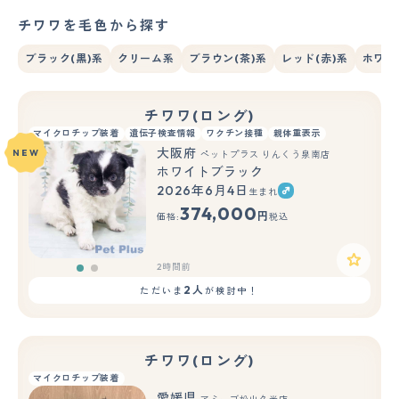
チワワを毛色から探す
ブラック(黒)系
クリーム系
ブラウン(茶)系
レッド(赤)系
ホワイ
チワワ(ロング)
マイクロチップ装着
遺伝子検査情報
ワクチン接種
親体重表示
大阪府
NEW
ペットプラス りんくう泉南店
ホワイトブラック
2026年6月4日
生まれ
もっと見る
374,000
円
価格:
税込
2時間前
2人
ただいま
が検討中！
チワワ(ロング)
マイクロチップ装着
愛媛県