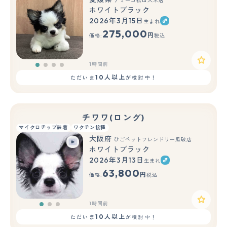
アミーゴ松山久米店
ホワイトブラック
2026年3月15日
生まれ
275,000
円
価格:
税込
1時間前
10人以上
ただいま
が検討中！
チワワ(ロング)
マイクロチップ装着
ワクチン接種
大阪府
ひごペットフレンドリー瓜破店
ホワイトブラック
2026年3月13日
生まれ
もっと見る
63,800
円
価格:
税込
1時間前
10人以上
ただいま
が検討中！