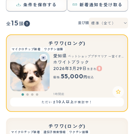
条件を保存する
新着通知を受け取る
15
並び順
全
頭
チワワ(ロング)
マイクロチップ装着
ワクチン接種
愛知県
ペットショッププチマリア 一宮イオンモール木曽川キリオ店
ホワイトブラック
2026年3月29日
生まれ
55,000
円
価格:
税込
1時間前
10人以上
ただいま
が検討中！
チワワ(ロング)
マイクロチップ装着
遺伝子検査情報
ワクチン接種