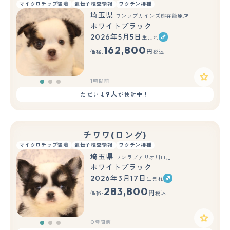
マイクロチップ装着
遺伝子検査情報
ワクチン接種
埼玉県
ワンラブカインズ熊谷籠原店
ホワイトブラック
2026年5月5日
生まれ
もっと見る
162,800
円
価格:
税込
1時間前
9人
ただいま
が検討中！
チワワ(ロング)
マイクロチップ装着
遺伝子検査情報
ワクチン接種
埼玉県
ワンラブアリオ川口店
ホワイトブラック
2026年3月17日
生まれ
もっと見る
283,800
円
価格:
税込
0時間前