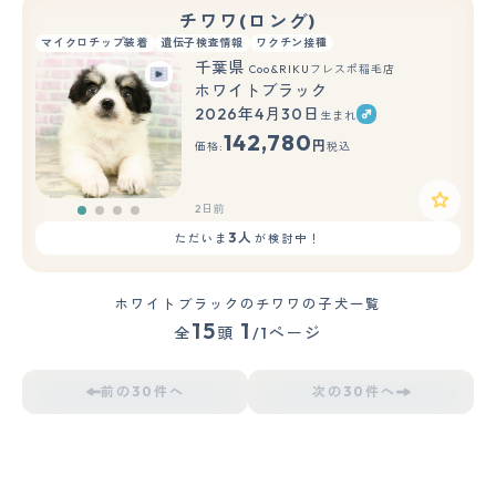
チワワ(ロング)
マイクロチップ装着
遺伝子検査情報
ワクチン接種
千葉県
Coo&RIKUフレスポ稲毛店
ホワイトブラック
2026年4月30日
生まれ
142,780
円
価格:
税込
2日前
3人
ただいま
が検討中！
ホワイトブラックのチワワの子犬一覧
15
1
全
頭
/1ページ
前の30件へ
次の30件へ