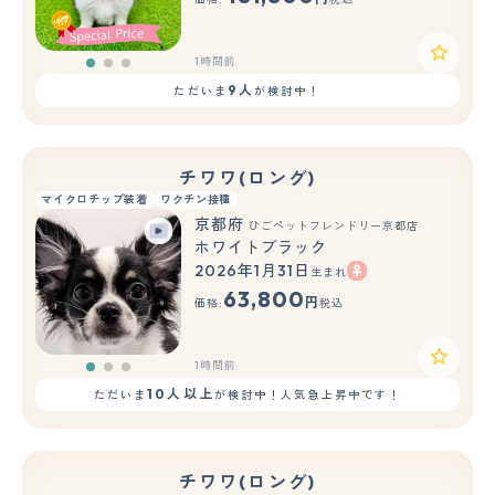
1時間前
9人
ただいま
が検討中！
チワワ(ロング)
マイクロチップ装着
ワクチン接種
京都府
ひごペットフレンドリー京都店
ホワイトブラック
2026年1月31日
生まれ
もっと見る
63,800
円
価格:
税込
1時間前
10人以上
ただいま
が検討中！人気急上昇中です！
チワワ(ロング)