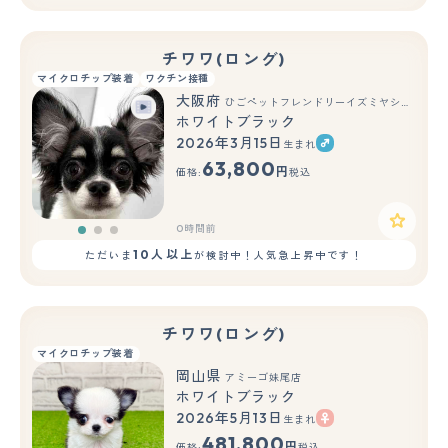
チワワ(ロング)
マイクロチップ装着
ワクチン接種
大阪府
ひごペットフレンドリーイズミヤショッピングセンター千里丘店
ホワイトブラック
2026年3月15日
生まれ
もっと見る
63,800
円
価格:
税込
0時間前
10人以上
ただいま
が検討中！人気急上昇中です！
チワワ(ロング)
マイクロチップ装着
岡山県
アミーゴ妹尾店
ホワイトブラック
2026年5月13日
生まれ
もっと見る
481,800
円
価格:
税込