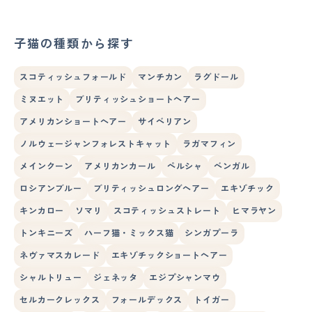
子猫の種類から探す
スコティッシュフォールド
マンチカン
ラグドール
ミヌエット
ブリティッシュショートヘアー
アメリカンショートヘアー
サイベリアン
ノルウェージャンフォレストキャット
ラガマフィン
メインクーン
アメリカンカール
ペルシャ
ベンガル
ロシアンブルー
ブリティッシュロングヘアー
エキゾチック
キンカロー
ソマリ
スコティッシュストレート
ヒマラヤン
トンキニーズ
ハーフ猫・ミックス猫
シンガプーラ
ネヴァマスカレード
エキゾチックショートヘアー
シャルトリュー
ジェネッタ
エジプシャンマウ
セルカークレックス
フォールデックス
トイガー