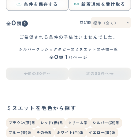
条件を保存する
新着通知を受け取る
0
並び順
全
頭
ご希望される条件の子猫はいませんでした。
シルバークラシックタビーのミヌエットの子猫一覧
0
1
全
頭
/1ページ
前の30件へ
次の30件へ
ミヌエットを毛色から探す
ブラウン(茶)系
レッド(赤)系
クリーム系
シルバー(銀)系
ブルー(青)系
その他系
ホワイト(白)系
イエロー(黄)系