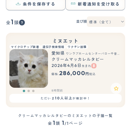
条件を保存する
新着通知を受け取る
1
並び順
全
頭
ミヌエット
マイクロチップ装着
遺伝子検査情報
ワクチン接種
愛知県
ワンラブホームセンターバロー千音寺店(FC)
クリームマッカレルタビー
2026年4月6日
生まれ
もっと見る
286,000
円
価格:
税込
8時間前
10人以上
ただいま
が検討中！
クリームマッカレルタビーのミヌエットの子猫一覧
1
1
全
頭
/1ページ